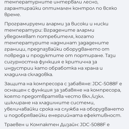
температурните интервали лесно,
гарантирайки оптимален контрол по всяко
време.
Програмируеми аларми за високи и ниски
температури: Вградените аларми
уведомяват потребителя, когато
температурите надминат зададените
граници, предпазвайки оборудването от
повреда и продуктите от портиране. Тази
сигурностна функция е критична за
индустрии като обработка на храна и
хладилна складовка.
Защита на компресора с забавяне: JDC-5088F е
оснащен с функция за забавяне на компресора,
която предотвратява често вкл./изкл.
циклиране на хладилните системи,
увеличавайки срока на служба на оборудването
и подобряваейки енергийната ефективност.
Траевен и Компактен Дизайн: JDC-5088F е