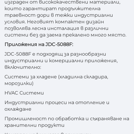
изграден от висококачествени материали,
които гарантират продължителна
траевност дори в тежки индустриални
условия. Неговият компактен дизайн
позволява лесна инсталация в различни
системи без да заема прекалено много място.
Приложения на JDC-5088F:
JDC-5088F е подходящ за разнообразни
индустриални и комерциални приложения,
включително:
Системи за хладене (хладилна складира,
морозилки)
HVAC Системи
Индустриални процеси на отопление и
охлаждане
Промишленост по обработка и съхраняване на
хранителни продукти