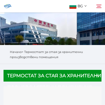
BG
За Нас
Търсене
Продукти
Начало>
Термостат за стая за хранителни
Свържете Се с Нас
производствени помещения
ТЕРМОСТАТ ЗА СТАЯ ЗА ХРАНИТЕЛНИ
ПРОИЗВОДСТВЕНИ ПОМЕЩЕНИЯ