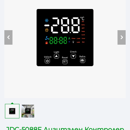
JDC-5088F Дигитален Контролер