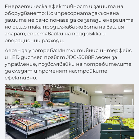
Енергетическа ефективност и защита на
оборудването: Компресорната закъснена
защита не само помага да се запази енергията,
но също така продължава живота на вашия
апарат, спестявайки на поддръжка и
операционни разходи.
Лесен за употреба: Интуитивния интерфейс
и LED дисплея правят JDC-5088F лесен за
управление, позволявайки на потребителите
да следят и променят настройките
ефективно.