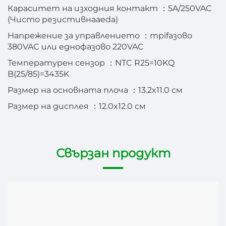
Кapacитет на изходния контакт ：5A/250VAC
(Чисто резистивнаaeda)
Напрежение за управлението
：
трifазово
380VAC или еднофазово 220VAC
Температурен сензор
：
NTC R25=10KQ
B(25/85)=3435K
Размер на основната плоча
：
13.2x11.0 см
Размер на дисплея
：
12.0x12.0 см
Свързан продукт