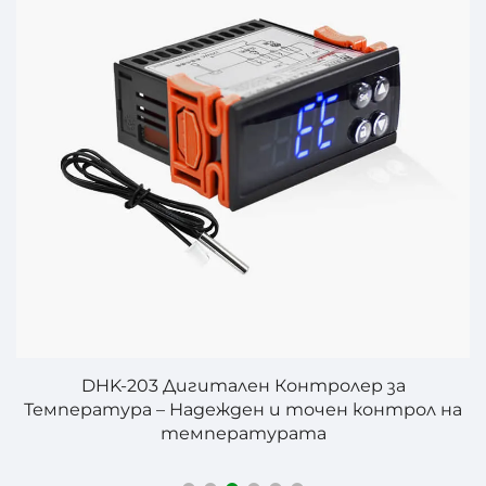
DHK-203 Дигитален Контролер за
Температура – Надежден и точен контрол на
Т
температурата