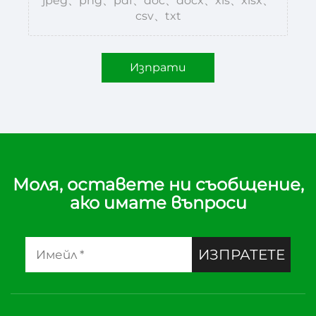
jpeg、png、pdf、doc、docx、xls、xlsx、
csv、txt
Изпрати
Моля, оставете ни съобщение,
ако имате въпроси
ИЗПРАТЕТЕ