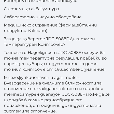
Контрол на климата в гринхауси
Системи за аквакултура
Лабораторно и научно оборудване
Медицинско съхранение (фармацевтични
продукти, ваксини)
Защо да изберете JDC-5088F Дигитален
Температурен Контролер?
Точност и Надеждност: JDC-5088F осигурява
точна температурна регулация, правейки го
надежден избор за индустриите, където
точния контрол е от съществено значение.
Многофункционален и адаптивен:
Благодарение на дуалните възможности за
отопление и охлаждане, както и на широкия
температурен диапазон, JDC-5088F може да се
използва в голямо разнообразие от
приложения, от хладилни до индустриални
системи за отопление.