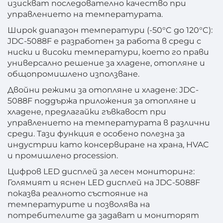
изискват последователно качество при
управлението на температурата.
Широк диапазон температури (-50°C до 120°C):
JDC-5088F е разработен за работа в среди с
ниски и високи температури, което го прави
универсално решение за хладене, отопляне и
общопромишлено използване.
Двойни режими за отопляне и хладене: JDC-
5088F поддържа приложения за отопляне и
хладене, предлагайки гъвкавост при
управлението на температурата в различни
среди. Тази функция е особено полезна за
индустрии като консервиране на храна, HVAC
и промишлено procession.
Цифров LED дисплей за лесен мониторинг:
Голямият и яснен LED дисплей на JDC-5088F
показва реалното състояние на
температурите и позволява на
потребителите да задават и мониторят