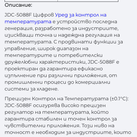
Описание:
JDC-5088F Цифров
Уред за контрол на
температурата
е устройство последна
генерация, разработено за индустриите,
изискващи точна и надеждна регулация на
температурата. С продвинати функции за
управление, широк диапазон на
температурите и потребителски
дружелюбни характеристики, JDC-5088F е
проектиран да гарантира ефикасно
изпълнение при различни приложения, от
промишленни процеси до комерциални
системи за хладене.
Прецизен Контрол на Температурата (±0.1°C):
JDC-5088F осигурява високо прецизен
регулатор на температурата, който
гарантира стабилен и точен контрол за
чувствителни приложения. Този ниво на
точност е необходим за индустриите, които