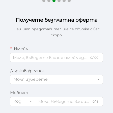
Получете безплатна оферта
Нашият представител ще се свърже с вас
скоро.
Имейл
0/100
Държава/регион
Моля изберете
Мобилен
Код
0/16