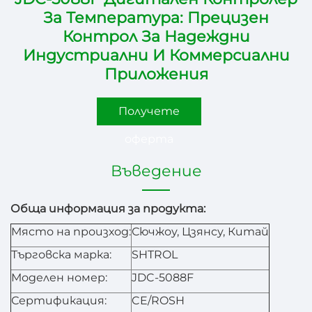
За Температура: Прецизен
Контрол За Надеждни
Индустриални И Коммерсиални
Приложения
Получете
оферта
Въведение
Обща информация за продукта:
Място на произход:
Сючжоу, Цзянсу, Китай
Търговска марка:
SHTROL
Моделен номер:
JDC-5088F
Сертификация:
CE/ROSH