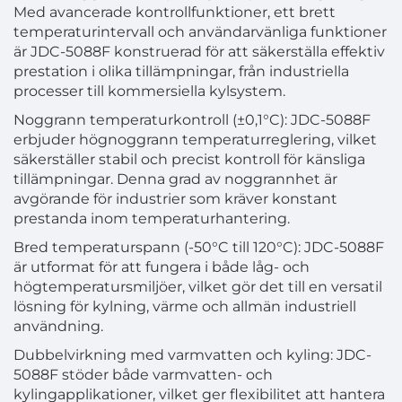
Med avancerade kontrollfunktioner, ett brett
temperaturintervall och användarvänliga funktioner
är JDC-5088F konstruerad för att säkerställa effektiv
prestation i olika tillämpningar, från industriella
processer till kommersiella kylsystem.
Noggrann temperaturkontroll (±0,1°C): JDC-5088F
erbjuder högnoggrann temperaturreglering, vilket
säkerställer stabil och precist kontroll för känsliga
tillämpningar. Denna grad av noggrannhet är
avgörande för industrier som kräver konstant
prestanda inom temperaturhantering.
Bred temperaturspann (-50°C till 120°C): JDC-5088F
är utformat för att fungera i både låg- och
högtemperatursmiljöer, vilket gör det till en versatil
lösning för kylning, värme och allmän industriell
användning.
Dubbelvirkning med varmvatten och kyling: JDC-
5088F stöder både varmvatten- och
kylingapplikationer, vilket ger flexibilitet att hantera