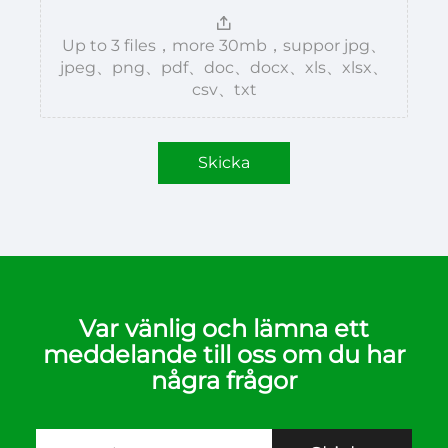
Up to 3 files，more 30mb，suppor jpg、
jpeg、png、pdf、doc、docx、xls、xlsx、
csv、txt
Skicka
Var vänlig och lämna ett
meddelande till oss om du har
några frågor