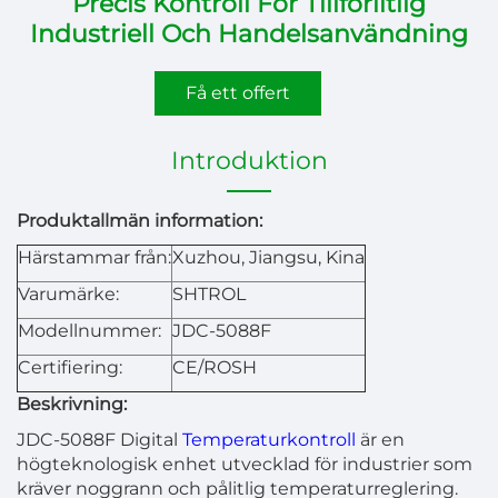
Precis Kontroll För Tillförlitlig
Industriell Och Handelsanvändning
Få ett offert
Introduktion
Produktallmän information:
Härstammar från:
Xuzhou, Jiangsu, Kina
Varumärke:
SHTROL
Modellnummer:
JDC-5088F
Certifiering:
CE/ROSH
Beskrivning:
JDC-5088F Digital
Temperaturkontroll
är en
högteknologisk enhet utvecklad för industrier som
kräver noggrann och pålitlig temperaturreglering.