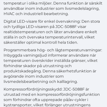
temperatur i olika miljöer. Denna funktion är särskilt
användbar inom industrier som livsmedelslagring,
HVAC och industriell bearbetning.
Digital LED-visare för enkel övervakning: Den stora
och tydliga LED-visaren på JDC-5088F visar
realtidstemperaturen och låter användare enkelt
ställa in och övervaka temperaturintervall, vilket
säkerställer optimal kontroll hela tiden.
Programmerbara hög- och lågtemperaturvarningar:
Inbyggda varningsljud informerar användare när
temperaturen överskrider inställda gränser, vilket
förhindrar skador på utrustning och
produktskadegång. Denna säkerhetsfunktion är
avgörande inom industrier som
livsmedelsbearbetning och kalllagring.
Kompressorfördröjningsskydd: JDC-5088F är
utrustad med en kompressorfördröjningsfunktion
som förhindrar ofta upprepade på/av-cykler i
kystransporter, vilket förlänger utrustningens