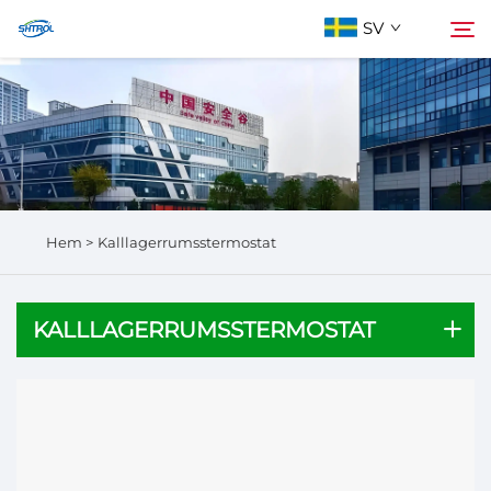
SV
Om oss
Sök
Produkter
Hem >
Kalllagerrumsstermostat
Kontakta Oss
KALLLAGERRUMSSTERMOSTAT