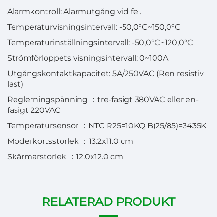
Alarmkontroll: Alarmutgång vid fel.
Temperaturvisningsintervall: -50,0°C~150,0°C
Temperaturinställningsintervall: -50,0°C~120,0°C
Strömförloppets visningsintervall: 0~100A
Utgångskontaktkapacitet: 5A/250VAC (Ren resistiv
last)
Reglerningspänning
：
tre-fasigt 380VAC eller en-
fasigt 220VAC
Temperatursensor
：
NTC R25=10KQ B(25/85)=3435K
Moderkortsstorlek
：
13.2x11.0 cm
Skärmarstorlek
：
12.0x12.0 cm
RELATERAD PRODUKT