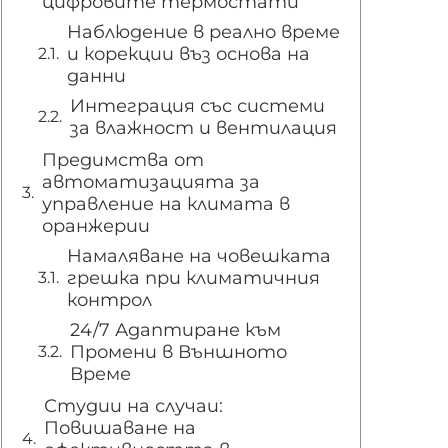
цифровите термостати
Наблюдение в реално време
и корекции въз основа на
данни
Интеграция със системи
за влажност и вентилация
Предимства от
автоматизацията за
управление на климата в
оранжерии
Намаляване на човешката
грешка при климатичния
контрол
24/7 Адаптиране към
Промени в Външното
Време
Студии на случаи:
Повишаване на