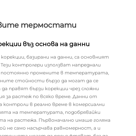
ровите термостати
рекции въз основа на данни
корекции, базирани на данни, са основният
ези контролери използват напреднали
дят постоянно промените в температурата,
ените стойности бързо да могат да се
да правят бързи корекции чрез сложни
я за растеж по всяко време. Данни от
а контроли в реално време в комерсиални
нията на температурата, подобрявайки
а на растежа. Първоначално имаше голяма
й не само насърчава равномерност, а и
 растенията могат да процъфтяват, без да