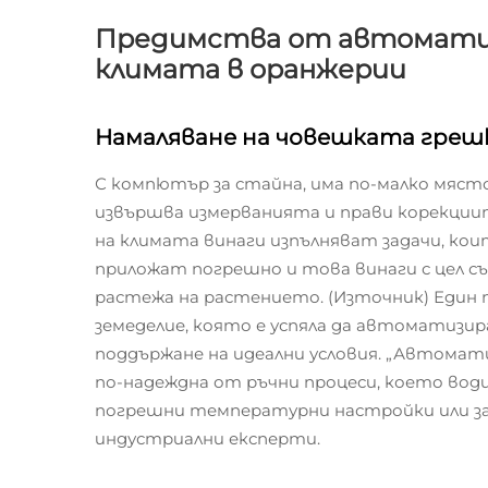
Предимства от автоматиз
климата в оранжерии
Намаляване на човешката греш
С компютър за стайна, има по-малко мяст
извършва измерванията и прави корекци
на климата винаги изпълняват задачи, ко
приложат погрешно и това винаги с цел съ
растежа на растението. (Източник) Един п
земеделие, която е успяла да автоматизир
поддържане на идеални условия. „Автомат
по-надеждна от ръчни процеси, което вод
погрешни температурни настройки или за
индустриални експерти.