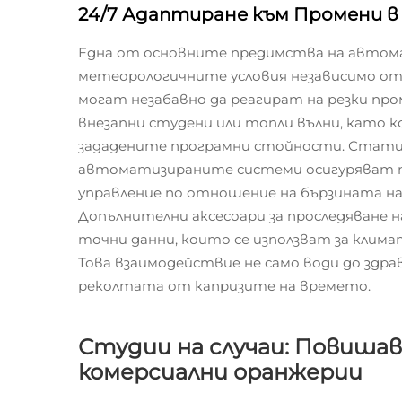
24/7 Адаптиране към Промени 
Една от основните предимства на автома
метеорологичните условия независимо от
могат незабавно да реагират на резки пр
внезапни студени или топли вълни, като
зададените програмни стойности. Статис
автоматизираните системи осигуряват по
управление по отношение на бързината на
Допълнителни аксесоари за проследяване 
точни данни, които се използват за кли
Това взаимодействие не само води до здра
реколтата от капризите на времето.
Студии на случаи: Повиша
комерсиални оранжерии