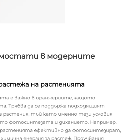
рмостати в модерните
 растежа на растенията
та е важно в оранжериите, защото
та. Трябва да се поддържа подходящият
е растения, тъй като именно тези условия
като фотосинтезата и диханието. Например,
 растенията ефективно да фотосинтезират,
имична енергия за растеж. Проучвания