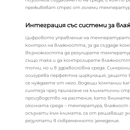
преживяват стрес от големи температурн
Интеграция със системи за вла
Цифровото управление на температурата с
контрол на влажността, за да създаде ком
Възможността да регулирате температур
също така и да контролирате влажността
топли, но и в здравословна среда. Синхро
осигурява перфектна циркулация, защото 
се нуждаете от него. Водещи компании ка
синтеза чрез прилагане на климатични ст
производство на растения, като внимате
околната среда – температура, влажност 
осъзнати към климата, са от решаващо зн
резултати в съвременното земеделие.