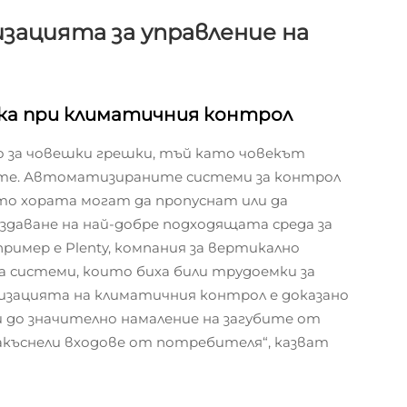
ацията за управление на
ка при климатичния контрол
о за човешки грешки, тъй като човекът
ите. Автоматизираните системи за контрол
ито хората могат да пропуснат или да
здаване на най-добре подходящата среда за
ример е Plenty, компания за вертикално
а системи, които биха били трудоемки за
изацията на климатичния контрол е доказано
и до значително намаление на загубите от
къснели входове от потребителя“, казват