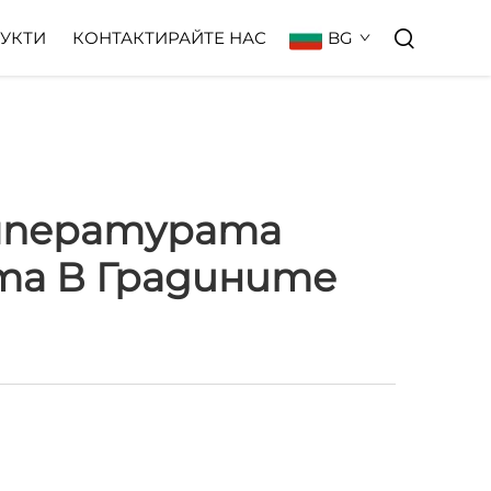
BG
УКТИ
КОНТАКТИРАЙТЕ НАС
мпературата
та В Градините