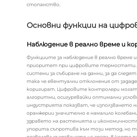
стопанство.
Основни функции на циф
Наблюдение в реално време и ко
Функциите за наблюдение в реално време и 
приоритет при цифровите термостати. Т
системи за събиране на данни, за да сле
така че евентуални отклонения от задад
коригират. Цифровите контролери могат 
алгоритми, осигурявайки оптимални услови
индустрията показват, че използването н
оранжерии значително е намалило колеба
здравето на растенията и икономичностт
упорита съпротива към този метод, но то
позволява създаването на среда, в която