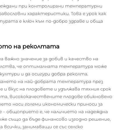
глеждани при контролирани температурни
авословни характеристики. Това е урок как
рата е ключ към по-добро здраве и обща
вото на реколтата
 важно значение за добив и качество на
лства, че оптималната температура може
култури и да осигури добра реколта.
ържането на най-добрата температура през
 и вкус на плодовете и удължава тяхния срок
ата, висококачествените плодове обикновено
което носи големи икономически приноси за
е – общоприето е, че наличието на надеждна
же също да бъде финансово изгодно решение,
 всички, занимаващи се със селско