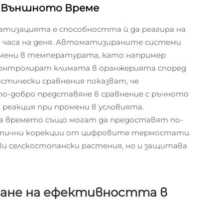
в Външното Време
тизацията е способността ѝ да реагира на
 часа на деня. Автоматизираните системи
омени в температурата, като например
 контролират климата в оранжерията според
тически сравнения показват, че
-добро представяне в сравнение с ръчното
 реакция при промени в условията.
на времето също могат да предоставят по-
матични корекции от цифровите термостати.
ви селскостопански растения, но и защитава
ване на ефективността в