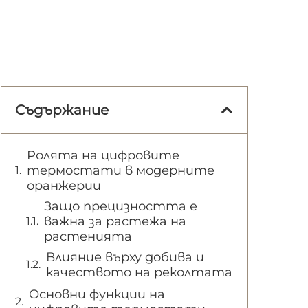
Съдържание
Ролята на цифровите
термостати в модерните
оранжерии
Защо прецизността е
важна за растежа на
растенията
Влияние върху добива и
качеството на реколтата
Основни функции на