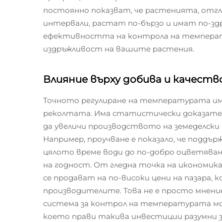
постоянно показват, че растенията, от
интервали, растат по-бързо и имат по-здр
ефективността на контрола на температу
издръжливост на вашите растения.
Влияние върху добива и качест
Точното регулиране на температурата има
реколтата. Има статистически доказате
да увеличи производството на земеделски 
Например, проучване е показало, че подд
цялото време води до по-добро оцветяване
на годност. От гледна точка на икономик
се продават на по-високи цени на пазара, 
производителите. Това не е просто мнени
система за контрол на температурата мо
което прави такива инвестиции разумни за