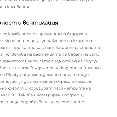
и колебания.
жност и вентилация
е комбинира с циркулация на въздуха и
плексно решение за управление на климата.
ата, при която растат вашите растения, а
, позволява на растенията да бъдат не само
низирането с вентилатори за отвод на въздух
вие ще имате въздух точно където най-много
то Plenty, например, демонстрират тази
ратегии, за да постигнат свръхоптимално
лно следят и коригират параметрите на
или CO2. Такива интегрирани подходи,
ачение за подобряване на растежните