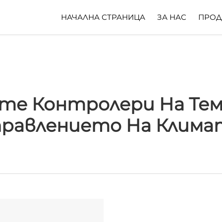
НАЧАЛНА СТРАНИЦА
ЗА НАС
ПРОД
ите Контролери На Те
равлението На Клима