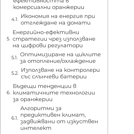
ефективността в
комерсиални оранжерии
Икономия на енергия при
отглеждане на домати
Енергийно-ефективни
стратегии чрез използване
на цифрови регулатори
Оптимизиране на циклите
за отопление/охлаждение
Използване на контролери
със слънчеви батерии
Бъдещи тенденции в
климатичните технологии
за оранжерии
Алгоритми за
предиктивен климат,
задвижвани от изкуствен
интелект