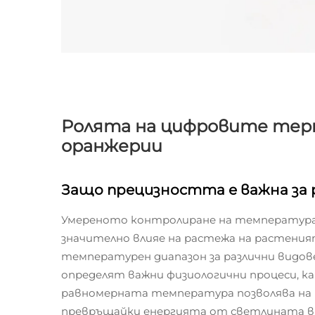
Ролята на цифровите те
оранжерии
Защо прецизността е важна за
Умереното контролиране на температура
значително влияе на растежа на растения
температурен диапазон за различни видов
определят важни физиологични процеси, 
равномерната температура позволява на
превръщайки енергията от светлината в х