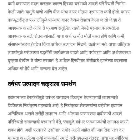
कमी करण्यास मदत करतात कारण हिरव्या घरांमध्ये आदर्श परिस्थिती निर्माण
केली जाते; यामुळे पाणी आणि वीज यांचा वापर मोठ्या प्रमाणात कमी होतो. कारण
कम्प्यूटरीकृत प्रणालीमुळे पाण्याचा वापर केवळ तेव्हाच केला जातो जेव्हा ते
आवश्यक असते आणि ते प्रमाण संतुलित राहते जेवढे प्रमाण वनस्पतीला
आवश्यक असते. शेतकऱ्यांसाठी याचा अर्थ खर्चात मोठी बचत होणे आणि कमी
संसाधनांसहच तेवढेच किंवा अधिक उत्पादन मिळणे. तज्ञांच्या मते, अशा तांत्रिक
उपायांमुळे परंपरागत पद्धतींची कार्यक्षमता वाढते आणि पर्यावरण आणि अर्थव्यवस्था
दृष्ट्या देखील ते योग्य ठरतात: हे अधिक हिरवीगार शेतीकडे झालेल्या बदलाला
अधिक गांभीर्य आणि मान्यता देत आहेत.
वर्षभर उत्पादन चक्राला समर्थन
हवामानाच्या हेराफेरीमुळे वर्षभर उत्पादन टिकवून ठेवण्यासाठी तापमानाचे
डिजिटल नियंत्रण महत्त्वाचे आहे. हे नियंत्रक शेतकऱ्यांना बाहेरील हवामान
अनिश्चित असले तरीही तापमान आणि ओलावा यासारख्या वाढीसाठी आदर्श
परिस्थिती राखण्याची परवानगी देते, ज्यामुळे वर्षभर फळभाज्यांची लागवड करणे
शक्य होते. अशी प्रकरणे उद्योगात समोर आली आहेत की जागतिक स्तरावर
मान्यता असलेल्या कृषी कंपन्यांनी स्मार्ट ग्रीनहाऊस तंत्रज्ञानाचा यशस्वीरित्या