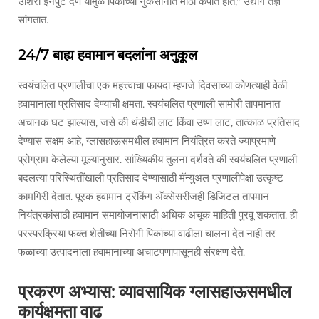
उशिरा इनपुट देणे यामुळे पिकाच्या नुकसानात मोठी कपात होते," उद्योग तज्ञ
सांगतात.
24/7 बाह्य हवामान बदलांना अनुकूल
स्वयंचलित प्रणालीचा एक महत्त्वाचा फायदा म्हणजे दिवसाच्या कोणत्याही वेळी
हवामानाला प्रतिसाद देण्याची क्षमता. स्वयंचलित प्रणाली सामोरी तापमानात
अचानक घट झाल्यास, जसे की थंडीची लाट किंवा उष्ण लाट, तात्काळ प्रतिसाद
देण्यास सक्षम आहे, ग्लासहाऊसमधील हवामान नियंत्रित करते ज्याप्रमाणे
प्रोग्राम केलेल्या मूल्यांनुसार. सांख्यिकीय तुलना दर्शवते की स्वयंचलित प्रणाली
बदलत्या परिस्थितींखाली प्रतिसाद देण्यासाठी मॅन्युअल प्रणालीपेक्षा उत्कृष्ट
कामगिरी देतात. पूरक हवामान ट्रॅकिंग अ‍ॅक्सेसरीजही डिजिटल तापमान
नियंत्रकांसाठी हवामान समायोजनासाठी अधिक अचूक माहिती पुरवू शकतात. ही
परस्परक्रिया फक्त शेतीच्या निरोगी पिकांच्या वाढीला चालना देत नाही तर
फळाच्या उत्पादनाला हवामानाच्या अचाटपणापासूनही संरक्षण देते.
प्रकरण अभ्यास: व्यावसायिक ग्लासहाऊसमधील
कार्यक्षमता वाढ