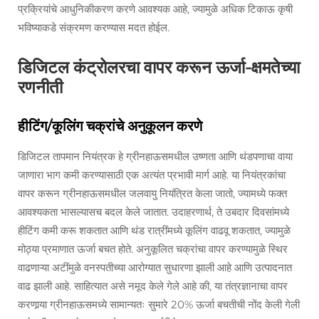
प्रक्रियांचे आधुनिकीकरण करणे आवश्यक आहे, ज्यामुळे अधिक टिकाऊ कृषी
भविष्याकडे संक्रमण करण्यास मदत होईल.
डिजिटल कंट्रोलरचा वापर करून ऊर्जा-क्षमतेच्या
रणनीती
हीटिंग/कूलिंग चक्रांचे अनुकूलन करणे
डिजिटल तापमान नियंत्रक हे ग्रीनहाऊसमधील उष्णता आणि थंडपणाचा वाया
जाणारा भाग कमी करण्यासाठी एक अत्यंत प्रभावी मार्ग आहे. या नियंत्रकांचा
वापर करून ग्रीनहाऊसमधील जलवायु नियंत्रित केला जातो, ज्यामध्ये फक्त
आवश्यकता भासल्यासच बदल केले जातात. उदाहरणार्थ, ते उबदार दिवसांमध्ये
हीटिंग कमी करू शकतात आणि थंड रात्रींमध्ये कूलिंग वाढवू शकतात, ज्यामुळे
मोठ्या प्रमाणात ऊर्जा बचत होते. अनुकूलित चक्रांचा वापर करण्यामुळे स्थिर
वाढणाऱ्या अटींमुळे वनस्पतीच्या आरोग्यात सुधारणा झाली आहे आणि उत्पादनात
वाढ झाली आहे. साहित्यात असे नमूद केले गेले आहे की, या तंत्रज्ञानाचा वापर
करणार्‍या ग्रीनहाऊसमध्ये सामान्यतः सुमारे 20% ऊर्जा बचतीची नोंद केली गेली