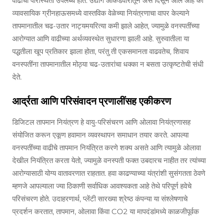
वाढीची परिस्थिती उपलब्ध होते. उद्योग आकडेवारीतून असे दिसून आले आहे की
व्यावसायिक ग्रीनहाऊसमध्ये वास्तविक वेळेच्या नियंत्रणाचा वापर केल्याने
तापमानातील चढ-उतार नाट्यमयरित्या कमी झाले आहेत, ज्यामुळे वनस्पतींच्या
आरोग्यात आणि वाढीच्या अर्थव्यवस्थेत सुधारणा झाली आहे. सुरुवातीला या
पद्धतीला खूप प्रतिकार झाला होता, परंतु ती एकसमानता वाढवतेच, शिवाय
वनस्पतींना तापमानातील मोठ्या चढ-उतारांचा धक्का न बसता उत्कृष्टतेची संधी
देते.
आर्द्रता आणि परिसंवादन प्रणालींसह एकीकरण
डिजिटल तापमान नियंत्रण हे वायु-परिसंचरण आणि ओलावा नियंत्रणासह
संयोजित करून एकूण हवामान व्यवस्थापन समाधान तयार करते. आपल्या
वनस्पतींच्या वाढीचे तापमान नियंत्रित करणे शक्य असते आणि त्यामुळे ओलावा
देखील नियंत्रित करता येतो, ज्यामुळे वनस्पती फक्त उबदारच नाहीत तर त्यांच्या
आरोग्यासाठी योग्य वातावरणात राहतात. हवा काढण्याच्या यंत्रांशी सुसंगतता ठेवणे
म्हणजे आपल्याला ज्या ठिकाणी सर्वाधिक आवश्यकता आहे तेथे परिपूर्ण हवेचे
परिसंचरण होते. उदाहरणार्थ, प्लेंटी सारख्या श्रेष्ठ कंपन्या या संश्लेषणाचे
प्रदर्शन करतात, तापमान, ओलावा किंवा CO2 या मापदंडांमध्ये काळजीपूर्वक