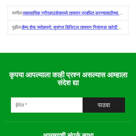
मागील:
व्यावसायिक ग्रीनहाउसेसमध्ये तापमान प्रबंधित करण्यासाठीच्या श्रेष्ठ उपकरणांनी व व्यवस्थांनी
पुढील:
कॅम्प शेफ स्मोकप्रो: सुसंगत डिजिटल तापमान नियंत्रक खरेदी करण्याची जागा
कृपया आपल्याला काही प्रश्न असल्यास आम्हाला
संदेश द्या
पाठवा
आमच्याशी संपर्क साधा