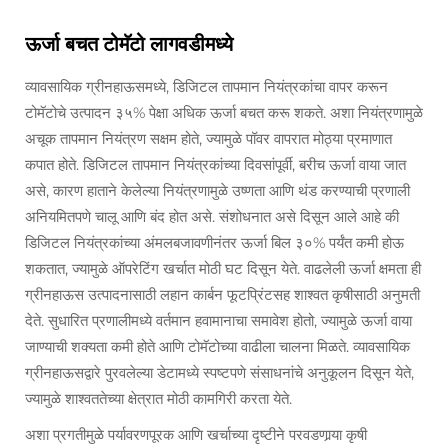
ऊर्जा बचत टोमॅटो लागवडीमध्ये
व्यावसायिक ग्रीनहाऊसमध्ये, डिजिटल तापमान नियंत्रकांचा वापर करून
टोमॅटोचे उत्पादन ३५% पेक्षा अधिक ऊर्जा बचत करू शकते. अशा नियंत्रणामुळे
अचूक तापमान नियंत्रण सक्षम होते, ज्यामुळे पॉवर वापरात मोठ्या प्रमाणात
कपात होते. डिजिटल तापमान नियंत्रकांच्या दिवसांपूर्वी, बरीच ऊर्जा वाया जात
असे, कारण हाताने केलेल्या नियंत्रणामुळे उष्णता आणि थंड करण्याची प्रणाली
अनियमितपणे चालू आणि बंद होत असे. संशोधनात असे दिसून आले आहे की
डिजिटल नियंत्रकांच्या अंमलबजावणीनंतर ऊर्जा बिल ३०% पर्यंत कमी होऊ
शकतात, ज्यामुळे ऑपरेटिंग खर्चात मोठी घट दिसून येते. वाढलेली ऊर्जा क्षमता ही
ग्रीनहाऊस उत्पादनासाठी लहान कार्बन फूटप्रिंटसह शाश्वत कृषीसाठी अनुमती
देते. सुधारित प्रणालीमध्ये वर्तमान हवामानाचा समावेश होतो, ज्यामुळे ऊर्जा वाया
जाण्याची शक्यता कमी होते आणि टोमॅटोच्या वाढीला चालना मिळते. व्यावसायिक
ग्रीनहाऊसद्वारे पुरवलेल्या डेटामध्ये स्पष्टपणे संसाधनांचे अनुकूलन दिसून येते,
ज्यामुळे शाश्वततेच्या क्षेत्रात मोठी कामगिरी करता येते.
अशा प्रगतीमुळे पर्यावरणपूरक आणि खर्चाच्या दृष्टीने परवडणार्‍या कृषी