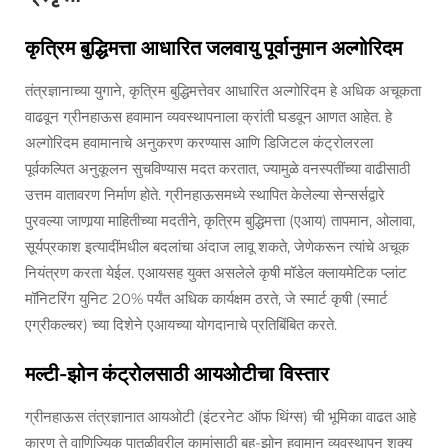
कृत्रिम बुद्धिमत्ता आधारित जलवायु पूर्वानुमान अल्गोरिदम
तंत्रज्ञानाच्या युगाने, कृत्रिम बुद्धिमत्तेवर आधारित अल्गोरिदम हे अधिक अचूकता
वाढवून ग्रीनहाऊस हवामान व्यवस्थापनाला क्रांती घडवून आणत आहेत. हे
अल्गोरिदम हवामानाचे अनुकरण करण्यास आणि डिजिटल कंट्रोलरला
पूर्वकल्पित अनुकूलन सुचविण्यास मदत करतात, ज्यामुळे वनस्पतींच्या वाढीसाठी
उत्तम वातावरण निर्माण होते. ग्रीनहाऊसमध्ये स्थापित केलेल्या सेन्सर्सद्वारे
पुरवल्या जाणार्‍या माहितीच्या मदतीने, कृत्रिम बुद्धिमत्ता (एआय) तापमान, ओलावा,
सूर्यप्रकाश इत्यादींमधील बदलांचा अंदाज लावू शकते, जेणेकरून त्यांचे अचूक
नियंत्रण करता येईल. एआयसह युक्त असलेले कृषी मॉडेल क्लायमेटिक प्लांट
मॉनिटरिंग युनिट 20% पर्यंत अधिक कार्यक्षम ठरते, जे स्मार्ट कृषी (स्मार्ट
एग्रीकल्चर) च्या दिशेने एआयच्या योगदानाचे प्रतिबिंबित करते.
मल्टी-झोन कंट्रोलसाठी आयओटीचा विस्तार
ग्रीनहाऊस तंत्रज्ञानात आयओटी (इंटरनेट ऑफ थिंग्स) ची भूमिका वाढत आहे
कारण ते वाणिज्यिक पातळीवरील कामांसाठी बहु-झोन हवामान व्यवस्थापन शक्य