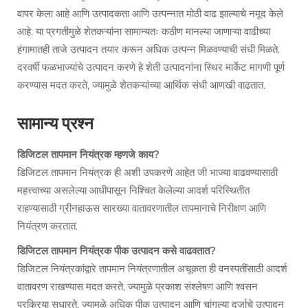
वापर केला आहे आणि उत्पादकता आणि उत्पन्नात मोठी वाढ झाल्याचे नमूद केले
आहे. या प्रगतीमुळे शेतकऱ्यांना सामान्यतः कठीण मानल्या जाणाऱ्या वाढीच्या
हंगामातही ताजे उत्पादन तयार करून अधिक उत्पन्न मिळवण्याची संधी मिळते.
दरवर्षी फळभाज्यांचे उत्पादन करणे हे शेती उत्पादनांना स्थिर मार्केट मागणी पूर्ण
करण्यास मदत करते, ज्यामुळे शेतकऱ्यांच्या आर्थिक संधी आणखी वाढतात.
सामान्य प्रश्न
डिजिटल तापमान नियंत्रक म्हणजे काय?
डिजिटल तापमान नियंत्रक ही अशी उपकरणे आहेत जी भाज्या वाढवण्यासाठी
महत्त्वाच्या असलेल्या आधीपासून निश्चित केलेल्या आदर्श परिस्थितीत
राहण्यासाठी ग्रीनहाऊस सारख्या वातावरणातील तापमानाचे निरीक्षण आणि
नियंत्रण करतात.
डिजिटल तापमान नियंत्रक पीक उत्पादन कसे वाढवतात?
डिजिटल नियंत्रकांद्वारे तापमान नियंत्रणातील अचूकता ही वनस्पतींसाठी आदर्श
वातावरण राखण्यास मदत करते, ज्यामुळे प्रकाश संश्लेषण आणि श्वसन
प्रक्रिया सुधारते, ज्यामुळे अधिक पीक उत्पादन आणि चांगल्या दर्जाचे उत्पादन