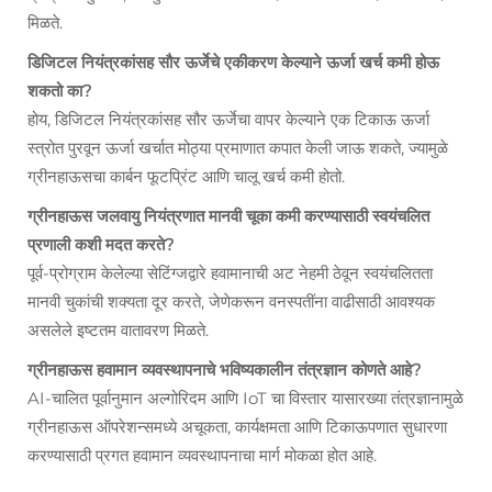
मिळते.
डिजिटल नियंत्रकांसह सौर ऊर्जेचे एकीकरण केल्याने ऊर्जा खर्च कमी होऊ
शकतो का?
होय, डिजिटल नियंत्रकांसह सौर ऊर्जेचा वापर केल्याने एक टिकाऊ ऊर्जा
स्त्रोत पुरवून ऊर्जा खर्चात मोठ्या प्रमाणात कपात केली जाऊ शकते, ज्यामुळे
ग्रीनहाऊसचा कार्बन फूटप्रिंट आणि चालू खर्च कमी होतो.
ग्रीनहाऊस जलवायु नियंत्रणात मानवी चूका कमी करण्यासाठी स्वयंचलित
प्रणाली कशी मदत करते?
पूर्व-प्रोग्राम केलेल्या सेटिंग्जद्वारे हवामानाची अट नेहमी ठेवून स्वयंचलितता
मानवी चुकांची शक्यता दूर करते, जेणेकरून वनस्पतींना वाढीसाठी आवश्यक
असलेले इष्टतम वातावरण मिळते.
ग्रीनहाऊस हवामान व्यवस्थापनाचे भविष्यकालीन तंत्रज्ञान कोणते आहे?
AI-चालित पूर्वानुमान अल्गोरिदम आणि IoT चा विस्तार यासारख्या तंत्रज्ञानामुळे
ग्रीनहाऊस ऑपरेशन्समध्ये अचूकता, कार्यक्षमता आणि टिकाऊपणात सुधारणा
करण्यासाठी प्रगत हवामान व्यवस्थापनाचा मार्ग मोकळा होत आहे.