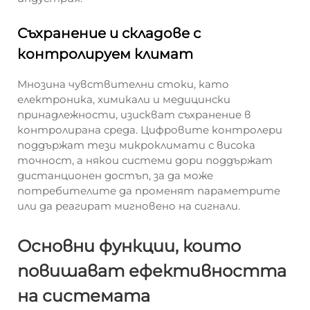
Съхранение и складове с
контролируем климат
Мнозина чувствителни стоки, като
електроника, химикали и медицински
принадлежности, изискват съхранение в
контролирана среда. Цифровите контролери
поддържат тези микроклимати с висока
точност, а някои системи дори поддържат
дистанционен достъп, за да може
потребителите да променят параметрите
или да реагират мигновено на сигнали.
Основни функции, които
повишават ефективността
на системата