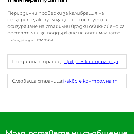
температурата?
Периодични проверки за калибрация на
сензорите, актуализации на софтуера и
осигуряване на стабилни връзки обикновено са
достатъчни за поддържане на оптималната
производителност.
Предишна страница:
Цифров контролер за температура: Как да го използвате за прецизни индустриални приложения
Следваща страница:
Какво е контрол на температурата
Моля, оставете ни съобщение,