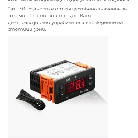
Тази свързаност е от съществено значение за
големи обекти, които изискват
централизирано управление и наблюдение на
стотици зони.