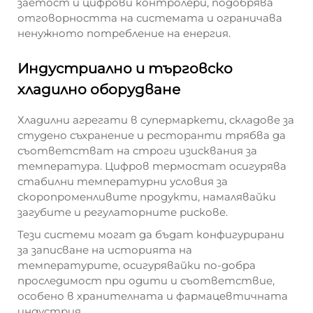
заетост и цифрови контролери, подобрява
отговорността на системата и ограничава
ненужното потребление на енергия.
Индустриално и търговско
хладилно оборудване
Хладилни агрегати в супермаркети, складове за
студено съхранение и ресторанти трябва да
съответстват на строги изисквания за
температура. Цифров термостат осигурява
стабилни температурни условия за
скоропроменливите продукти, намалявайки
загубите и регулаторните рискове.
Тези системи могат да бъдат конфигурирани
за записване на историята на
температурите, осигурявайки по-добра
проследимост при одити и съответствие,
особено в хранителната и фармацевтичната
индустрия.