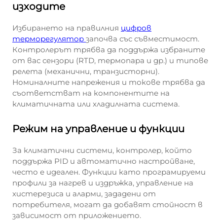
изходите
Избирането на правилния
цифров
терморегулятор
започва със съвместимост.
Контролерът трябва да поддържа избраните
от вас сензори (RTD, термопара и др.) и типове
релета (механични, транзисторни).
Номиналните напрежения и токове трябва да
съответстват на компонентите на
климатичната или хладилната система.
Режим на управление и функции
За климатични системи, контролер, който
поддържа PID и автоматично настройване,
често е идеален. Функции като програмируеми
профили за нагрев и издръжка, управление на
хистерезиса и аларми, зададени от
потребителя, могат да добавят стойност в
зависимост от приложението.