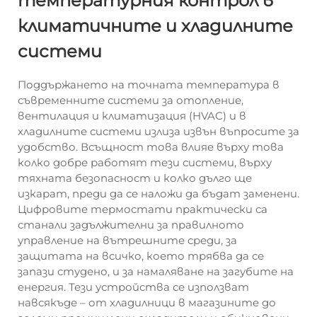
температурния контрол в
климатичните и хладилните
системи
Поддържането на точната температура в
съвременните системи за отопление,
вентилация и климатизация (HVAC) и в
хладилните системи излиза извън въпросите за
удобство. Всъщност това влияе върху това
колко добре работят тези системи, върху
тяхната безопасност и колко дълго ще
изкарат, преди да се наложи да бъдат заменени.
Цифровите термостати практически са
станали задължителни за правилното
управление на вътрешните среди, за
защитата на всичко, което трябва да се
запази студено, и за намаляване на загубите на
енергия. Тези устройства се използват
навсякъде – от хладилници в магазините до