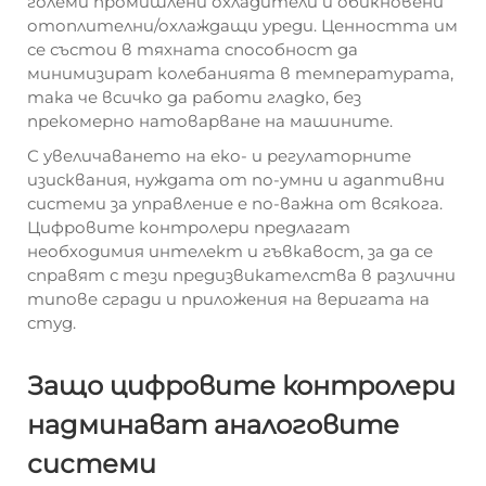
големи промишлени охладители и обикновени
отоплителни/охлаждащи уреди. Ценността им
се състои в тяхната способност да
минимизират колебанията в температурата,
така че всичко да работи гладко, без
прекомерно натоварване на машините.
С увеличаването на еко- и регулаторните
изисквания, нуждата от по-умни и адаптивни
системи за управление е по-важна от всякога.
Цифровите контролери предлагат
необходимия интелект и гъвкавост, за да се
справят с тези предизвикателства в различни
типове сгради и приложения на веригата на
студ.
Защо цифровите контролери
надминават аналоговите
системи