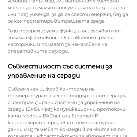
условия. Например, климатичните системи
могат да намалят консумацията през нощта
или през уикенда, за да се спести енергия, без да
се компрометира вътрешната среда.
Тези програмируеми функции осигуряват по-
голяма ефективност в сравнение с ръчни
настройки и помагат за намаляване на
оперативните разходи.
Съвместимост със системи за
управление на сгради
Съвременен цифров контролер на
температурата често поддържа интеграция
с централизирани системи за управление на
сгради (BMS). Чрез комуникационни протоколи
като Modbus, BACnet или Ethernet/IP
контролерите предават температурни
данни и изпълняват команди в рамките на по-
голямата инфраструктура за автоматизация.