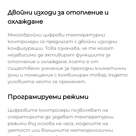
Двойни изходи за отопление и
охлаждане
Многобройни цифрови температурни
контролери се предлагат с двойни изходни
конфигурации. Това означава, че те могат
независимо да активират функциите за
отопление и охлаждане, което е от
съществено значение за преходни климатични
зони и помещения с комбиниран товар, където
условията често се променят.
Програмируеми режими
Цифровите контролери позволяват на
операторите да задават температурни
режими въз основа на часа, моделите на
заетост или външните метеорологични