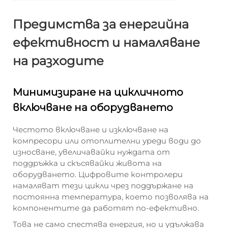
Предимства за енергийна
ефективност и намаляване
на разходите
Минимизиране на цикличното
включване на оборудването
Честото включване и изключване на
компресори или отоплителни уреди води до
износване, увеличавайки нуждата от
поддръжка и скъсявайки живота на
оборудването. Цифровите контролери
намаляват тези цикли чрез поддържане на
постоянна температура, което позволява на
компонентите да работят по-ефективно.
Това не само спестява енергия, но и удължава