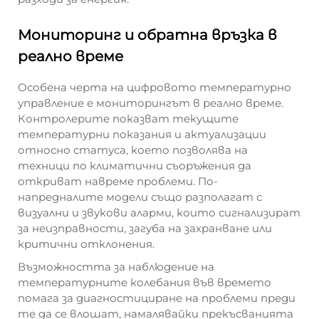
Мониторинг и обратна връзка в
реално време
Особена черта на цифровото температурно
управление е мониторингът в реално време.
Контролерите показват текущите
температурни показания и актуализации
относно статуса, което позволява на
техници по климатични съоръжения да
откриват навреме проблеми. По-
напредналите модели също разполагат с
визуални и звукови аларми, които сигнализират
за неизправности, загуба на захранване или
критични отклонения.
Възможността за наблюдение на
температурните колебания във времето
помага за диагностициране на проблеми преди
те да се влошат, намалявайки прекъсванията