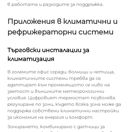
в работата и разходите за поддръжка.
Приложения в климатични и
рефрижераторни системи
Търговски инсталации за
климатизация
В големите офис сгради, болници и летища,
климатичните системи трябва да се
адаптират към променящото се ниво на
заетост и външните метеорологични
условия. Цифровият термостат позволява
регулиране по зони, където всяка зона може да
поддържа собствени климатични настройки
за икономия на енергия и комфорт.
Зонирането, комбинирано с датчици за