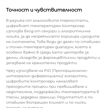
Точност и чувствителност
В разлика от аналоговите термостати,
цифровият температурен контролер
използва вход от сензори и алгоритмична
логика, за да непрекъснато коригира изходите
на системата. Това води до далеч по-стабилен
и точен температурен диапазон, което е
особено важно в среди като центрове за
данни, складове за фармацевтични продукти и
запазване на хранителни продукти.
Чрез използване на PID (Пропорционално-
интегрално-диференциални) алгоритми,
цифровите контролери намаляват
преходните процеси при превишаване и
недотегляне, поддържайки температурата в
тесни, зададени граници. Резултатът е по-
стабилен вътрешен климат и по-ниски
разходи за енергия.