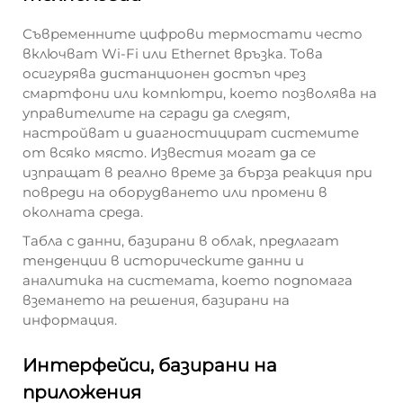
Съвременните цифрови термостати често
включват Wi-Fi или Ethernet връзка. Това
осигурява дистанционен достъп чрез
смартфони или компютри, което позволява на
управителите на сгради да следят,
настройват и диагностицират системите
от всяко място. Известия могат да се
изпращат в реално време за бърза реакция при
повреди на оборудването или промени в
околната среда.
Табла с данни, базирани в облак, предлагат
тенденции в историческите данни и
аналитика на системата, което подпомага
вземането на решения, базирани на
информация.
Интерфейси, базирани на
приложения