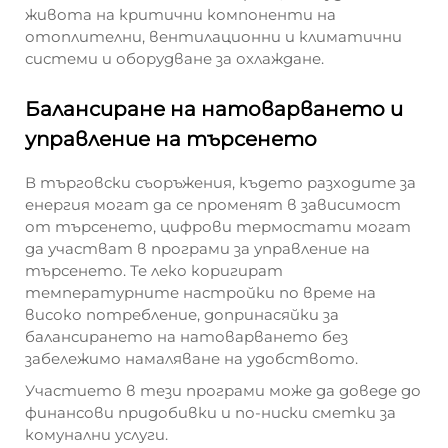
живота на критични компоненти на
отоплителни, вентилационни и климатични
системи и оборудване за охлаждане.
Балансиране на натоварването и
управление на търсенето
В търговски съоръжения, където разходите за
енергия могат да се променят в зависимост
от търсенето, цифрови термостати могат
да участват в програми за управление на
търсенето. Те леко коригират
температурните настройки по време на
високо потребление, допринасяйки за
балансирането на натоварването без
забележимо намаляване на удобството.
Участието в тези програми може да доведе до
финансови придобивки и по-ниски сметки за
комунални услуги.