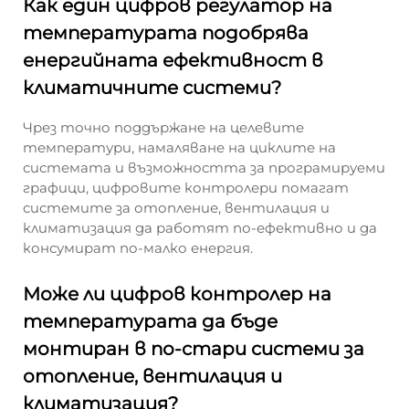
Как един цифров регулатор на
температурата подобрява
енергийната ефективност в
климатичните системи?
Чрез точно поддържане на целевите
температури, намаляване на циклите на
системата и възможността за програмируеми
графици, цифровите контролери помагат
системите за отопление, вентилация и
климатизация да работят по-ефективно и да
консумират по-малко енергия.
Може ли цифров контролер на
температурата да бъде
монтиран в по-стари системи за
отопление, вентилация и
климатизация?