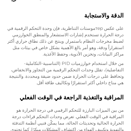
الدقة والاستجابة
على عكس терموستات التناظرية، فإن وحدة التحكم الرقمية في
درجة الحرارة تستخدم إشارات الاستشعار والمنطق الخوارزمي
لضبط مخرجات النظام باستمرار. وينتج عن ذلك نطاق حراري أكثر
استقراراً ودقة، وهو أمر بالغ الأهمية بشكل خاص في بيئات مثل
مراكز البيانات، وتخزين الأدوية، وحفظ الأغذية.
من خلال استخدام خوارزميات PID (التناسبية-التكاملية-
التفاضلية)، تقلل وحدات التحكم الرقمية من التجاوز والانخفاض،
وتحافظ على درجات الحرارة ضمن حدود ضيقة ومحددة. والنتيجة
هي مناخ داخلي أكثر استقرارًا وتكاليف طاقة أقل.
المراقبة والتغذية الراجعة في الوقت الفعلي
من بين الميزات البارزة للتحكم الرقمي في درجة الحرارة هو
المراقبة في الوقت الفعلي. تعرض وحدات التحكم قراءات درجة
الحرارة الحالية وتحديثات الحالة، مما يمكّن فنيي أنظمة التدفئة
والتهوية وتكييف الهواء من اكتشاف المشكلات مبكرًا. كما تحتوي