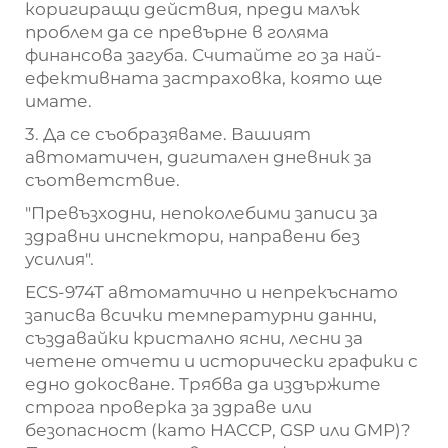
коригиращи действия, преди малък
проблем да се превърне в голяма
финансова загуба. Считайте го за най-
ефективната застраховка, която ще
имате.
3. Да се съобразяваме. Вашият
автоматичен, дигитален дневник за
съответствие.
"Превъзходни, непоколебими записи за
здравни инспектори, направени без
усилия".
ECS-974T автоматично и непрекъснато
записва всички температурни данни,
създавайки кристално ясни, лесни за
четене отчети и исторически графики с
едно докосване. Трябва да издържите
строга проверка за здраве или
безопасност (като HACCP, GSP или GMP)?