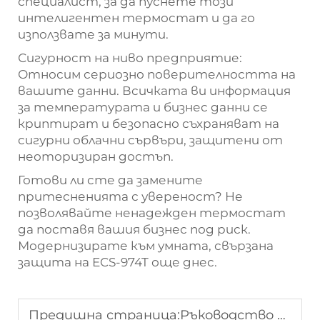
специалист, за да пуснете този
интелигентен термостат и да го
използвате за минути.
Сигурност на ниво предприятие:
Относим сериозно поверителността на
вашите данни. Всичката ви информация
за температурата и бизнес данни се
криптират и безопасно съхраняват на
сигурни облачни сървъри, защитени от
неоторизиран достъп.
Готови ли сте да замените
притесненията с увереност? Не
позволявайте ненадежден термостат
да поставя вашия бизнес под риск.
Модернизирате към умната, свързана
защита на ECS-974T още днес.
Предишна страница:
Ръководство за контролер на хладилник: видове, как работят и замяна | SHTROL