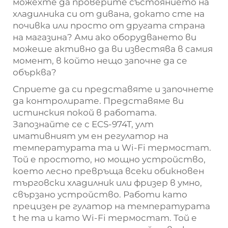
можехте да проверите състоянието на
хладилника си от дивана, докато сте на
почивка или просто от другата страна
на магазина? Ами ако оборудването ви
можеше активно да ви известява в самия
момент, в който нещо започне да се
обърква?
Сприете да си представяте и започнете
да контролирате. Представяме ви
истинския покой в работата.
Запознайте се с ECS-974T, улт
имативният ум
ен регулатор на
температурата
та и Wi-Fi термостат.
Той е простото, но мощно устройство,
което лесно превръща всеки обикновен
търговски хладилник или фризер в умно,
свързано устройство. Работи като
прецизен ре
гулатор на температурата
t
he
та и като Wi-Fi термостат. Той е