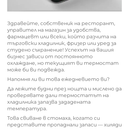
Здравейте, собственик на ресторант,
управител на магазин за удобства,
фармацевт или всеки, който разчита на
търговски хладилник, фризер или уред за
студено съхранение! Успехът на вашия
бизнес зависи от постоянното
охлаждане, но текущият ви термостат
може би ви подвежда.
Напомня ли ви това ежедневието ви?
Да лежите будни през нощта и мислено да
проверявате дали термостатът на
хладилника запазва зададената
температура.
Това свиване в стомаха, когато си
представите пропаднали запаси — хиляди