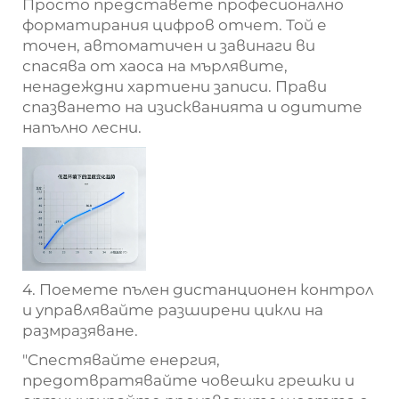
Просто представете професионално
форматирания цифров отчет. Той е
точен, автоматичен и завинаги ви
спасява от хаоса на мърлявите,
ненадеждни хартиени записи. Прави
спазването на изискванията и одитите
напълно лесни.
4. Поемете пълен дистанционен контрол
и управлявайте разширени цикли на
размразяване.
"Спестявайте енергия,
предотвратявайте човешки грешки и