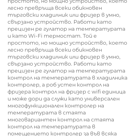
простото, но мощно устройство, което
лесно превръща всеки обикновен
търговски хладилник или фризер в умно,
свързано устройство. Работи като
прецизен ре
гулатор на температурата
и като Wi-Fi термостат. Той е
простото, но мощно устройство, което
лесно превръща всеки обикновен
търговски хладилник или фризер в умно,
свързано устройство. Работи като
прецизен ре
гулатор на температурата
контрол на температурата в хладилника
контролер, а
роб
устен контрол на
фризера
контрол на фризер с wifi
единица
и може дори да служи като универсален
многофункционален контролер на
температурата в стаята
многовариантен контрол на стаята
контрол на температурата в
помещението
контролер за
във всяка