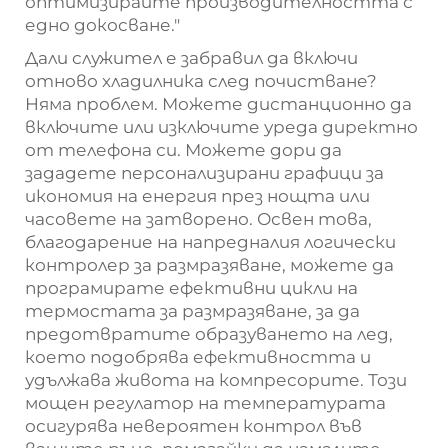
оптимизирайте производителността с
едно докосване."
Дали служител е забравил да включи
отново хладилника след почистване?
Няма проблем. Можете дистанционно да
включите или изключите уреда директно
от телефона си. Можете дори да
зададете персонализирани графици за
икономия на енергия през нощта или
часовете на затворено. Освен това,
благодарение на напредналия логически
контролер за размразяване, можете да
програмирате ефективни цикли на
термостата за размразяване, за да
предотвратите образуването на лед,
което подобрява ефективността и
удължава живота на компресорите. Този
мощен регулатор на температурата
осигурява невероятен контрол във