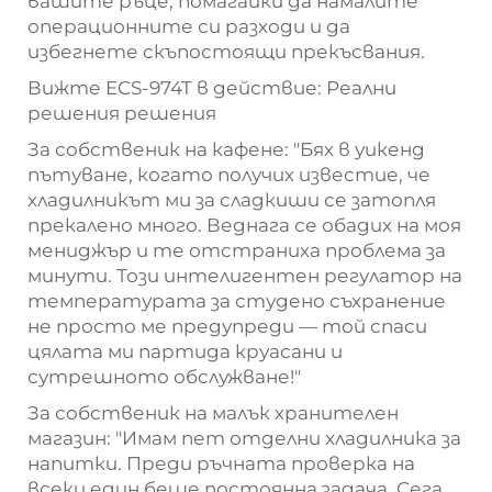
вашите ръце, помагайки да намалите
операционните си разходи и да
избегнете скъпостоящи прекъсвания.
Вижте ECS-974T в действие: Реални
решения
решения
За собственик на кафене: "Бях в уикенд
пътуване, когато получих известие, че
хладилникът ми за сладкиши се затопля
прекалено много. Веднага се обадих на моя
мениджър и те отстраниха проблема за
минути. Този интелигентен регулатор на
температурата за студено съхранение
не просто ме предупреди — той спаси
цялата ми партида круасани и
сутрешното обслужване!"
За собственик на малък хранителен
магазин: "Имам пет отделни хладилника за
напитки. Преди ръчната проверка на
всеки един беше постоянна задача. Сега