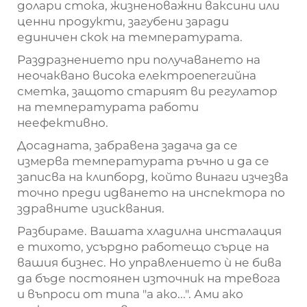
долари стока, жизненоважни ваксини или
ценни продукти, загубени заради
единичен скок на температурата.
Раздразнението при получаването на
неочаквано висока електроenerгийна
сметка, защото старият ви регулатор
на температурата работи
неефективно.
Досадната, забравена задача да се
измерва температурата ръчно и да се
записва на клипборд, който винаги изчезва
точно преди идването на инспектора по
здравните изисквания.
Разбираме. Вашата хладилна инсталация
е тихото, усърдно работещо сърце на
вашия бизнес. Но управлението ѝ не бива
да бъде постоянен източник на тревога
и въпроси от типа "а ако...". Ами ако