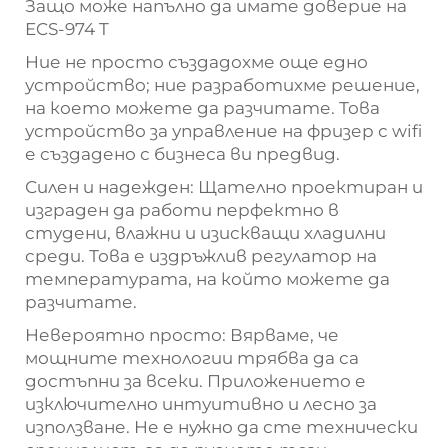
Защо може напълно да имате доверие на
ECS-974
T
Ние не просто създадохме още едно
устройство; ние разработихме решение,
на което можете да разчитате. Това
устройство за управление на фризер с wifi
е създадено с бизнеса ви предвид.
Силен и надежден:
Щателно проектиран и
изграден да работи перфектно в
студени, влажни и изискващи хладилни
среди. Това е издръжлив регулатор на
температурата, на който можете да
разчитате.
Невероятно просто:
Вярваме, че
мощните технологии трябва да са
достъпни за всеки. Приложението е
изключително интуитивно и лесно за
използване. Не е нужно да сте технически