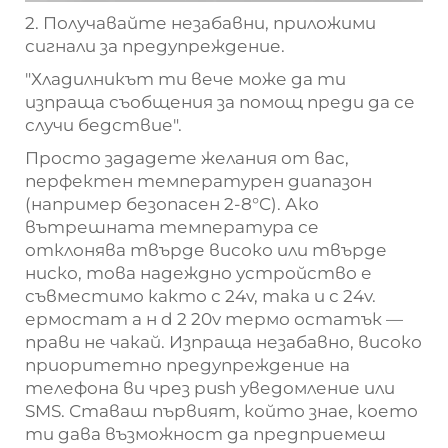
2. Получавайте незабавни, приложими
сигнали за предупреждение.
"Хладилникът ти вече може да ти
изпраща съобщения за помощ преди да се
случи бедствие".
Просто зададете желания от вас,
перфектен температурен диапазон
(например безопасен 2-8°C). Ако
вътрешната температура се
отклонява твърде високо или твърде
ниско, това надеждно устройство е
съвместимо както с 24v, така и с 24v.
ермостат а
н
d 2
20v термо
остатък
—
прави
не чакай. Изпраща незабавно, високо
приоритетно предупреждение на
телефона ви чрез push уведомление или
SMS. Ставаш първият, който знае, което
ти дава възможност да предприемеш