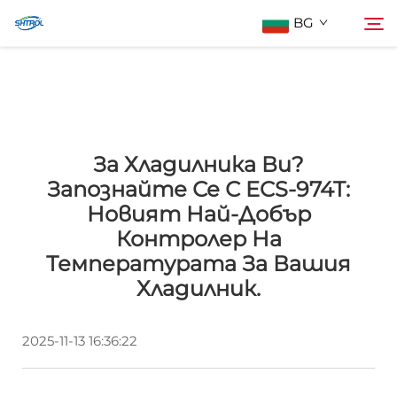
BG
За нас
Търсене
За Хладилника Ви?
Продукти
Запознайте Се С ECS-974T:
Новият Най-Добър
Контактирайте Нас
Контролер На
Температурата За Вашия
Хладилник.
2025-11-13 16:36:22