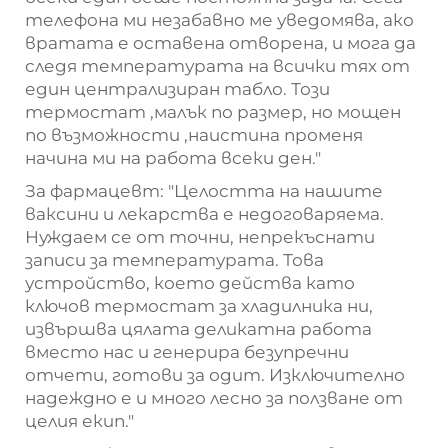
телефона ми незабавно ме уведомява, ако
вратата е оставена отворена, и мога да
следя температурата на всички тях от
един централизиран табло. Този
термостат
,
малък по размер, но мощен
по възможности
,
наистина променя
начина ми на работа всеки ден."
За фармацевт: "Целостта на нашите
ваксини и лекарства е недоговаряема.
Нуждаем се от точни, непрекъснати
записи за температурата. Това
устройство, което действа като
ключов термостат за хладилника ни,
извършва цялата деликатна работа
вместо нас и генерира безупречни
отчети, готови за одит. Изключително
надеждно е и много лесно за ползване от
целия екип."