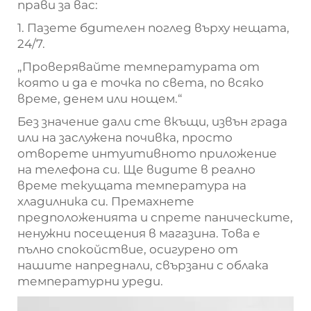
прави за вас:
1. Пазете бдителен поглед върху нещата,
24/7.
„Проверявайте температурата от
която и да е точка по света, по всяко
време, денем или нощем.“
Без значение дали сте вкъщи, извън града
или на заслужена почивка, просто
отворете интуитивното приложение
на телефона си. Ще видите в реално
време текущата температура на
хладилника си. Премахнете
предположенията и спрете паническите,
ненужни посещения в магазина. Това е
пълно спокойствие, осигурено от
нашите напреднали, свързани с облака
температурни уреди.