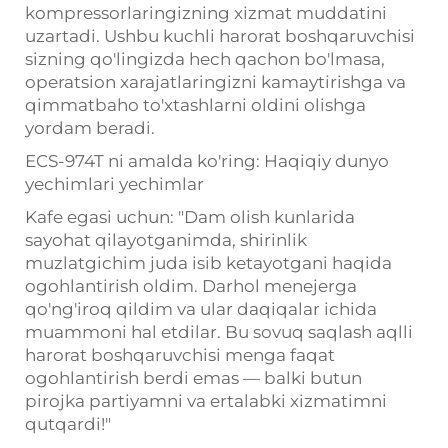
kompressorlaringizning xizmat muddatini
uzartadi. Ushbu kuchli harorat boshqaruvchisi
sizning qo'lingizda hech qachon bo'lmasa,
operatsion xarajatlaringizni kamaytirishga va
qimmatbaho to'xtashlarni oldini olishga
yordam beradi.
ECS-974T ni amalda ko'ring: Haqiqiy dunyo
yechimlari
yechimlar
Kafe egasi uchun: "Dam olish kunlarida
sayohat qilayotganimda, shirinlik
muzlatgichim juda isib ketayotgani haqida
ogohlantirish oldim. Darhol menejerga
qo'ng'iroq qildim va ular daqiqalar ichida
muammoni hal etdilar. Bu sovuq saqlash aqlli
harorat boshqaruvchisi menga faqat
ogohlantirish berdi emas — balki butun
pirojka partiyamni va ertalabki xizmatimni
qutqardi!"