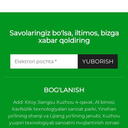
Savolaringiz bo'lsa, iltimos, bizga
xabar qoldiring
YUBORISH
BOG'LANISH
Add: Xitoy Jiangsu Xuzhou 4-qavat, A1 binosi,
Xavfsizlik texnologiyalari sanoat parki, Yinshan
yo'lining sharqi va Lijiang yo'lining janubi, Xuzhou
yuqori texnologiyali sanoatni rivojlantirish zonasi