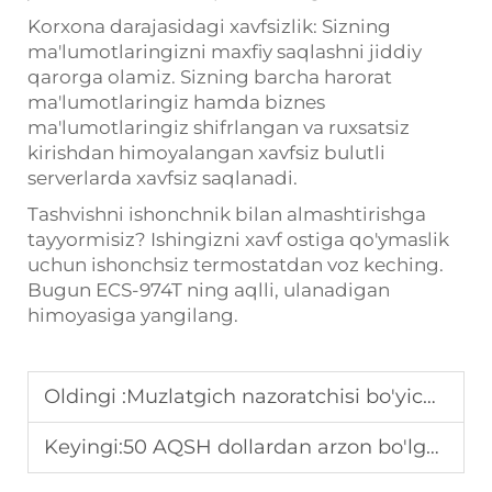
Korxona darajasidagi xavfsizlik:
Sizning
ma'lumotlaringizni maxfiy saqlashni jiddiy
qarorga olamiz. Sizning barcha harorat
ma'lumotlaringiz hamda biznes
ma'lumotlaringiz shifrlangan va ruxsatsiz
kirishdan himoyalangan xavfsiz bulutli
serverlarda xavfsiz saqlanadi.
Tashvishni ishonchnik bilan almashtirishga
tayyormisiz? Ishingizni xavf ostiga qo'ymaslik
uchun ishonchsiz termostatdan voz keching.
Bugun ECS-974T ning aqlli, ulanadigan
himoyasiga yangilang.
Oldingi :
Muzlatgich nazoratchisi bo'yicha qo'llanma: Turlari, ishlash prinsipi va almashtirish | SHTROL
Keyingi:
50 AQSH dollardan arzon bo'lgan eng yaxshi oziq-ovqat termometrlari brendlari