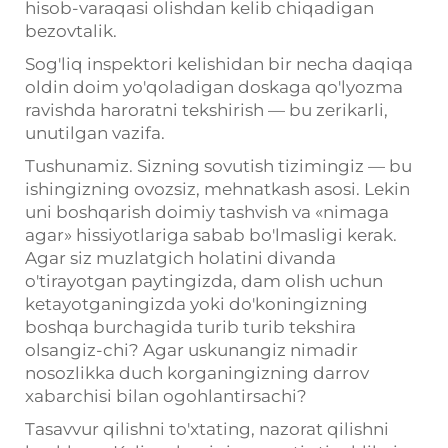
hisob-varaqasi olishdan kelib chiqadigan
bezovtalik.
Sog'liq inspektori kelishidan bir necha daqiqa
oldin doim yo'qoladigan doskaga qo'lyozma
ravishda haroratni tekshirish — bu zerikarli,
unutilgan vazifa.
Tushunamiz. Sizning sovutish tizimingiz — bu
ishingizning ovozsiz, mehnatkash asosi. Lekin
uni boshqarish doimiy tashvish va «nimaga
agar» hissiyotlariga sabab bo'lmasligi kerak.
Agar siz muzlatgich holatini divanda
o'tirayotgan paytingizda, dam olish uchun
ketayotganingizda yoki do'koningizning
boshqa burchagida turib turib tekshira
olsangiz-chi? Agar uskunangiz nimadir
nosozlikka duch korganingizning darrov
xabarchisi bilan ogohlantirsachi?
Tasavvur qilishni to'xtating, nazorat qilishni