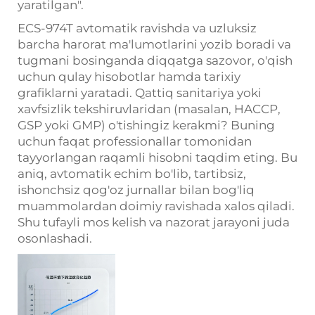
yaratilgan".
ECS-974T avtomatik ravishda va uzluksiz
barcha harorat ma'lumotlarini yozib boradi va
tugmani bosinganda diqqatga sazovor, o'qish
uchun qulay hisobotlar hamda tarixiy
grafiklarni yaratadi. Qattiq sanitariya yoki
xavfsizlik tekshiruvlaridan (masalan, HACCP,
GSP yoki GMP) o'tishingiz kerakmi? Buning
uchun faqat professionallar tomonidan
tayyorlangan raqamli hisobni taqdim eting. Bu
aniq, avtomatik echim bo'lib, tartibsiz,
ishonchsiz qog'oz jurnallar bilan bog'liq
muammolardan doimiy ravishada xalos qiladi.
Shu tufayli mos kelish va nazorat jarayoni juda
osonlashadi.