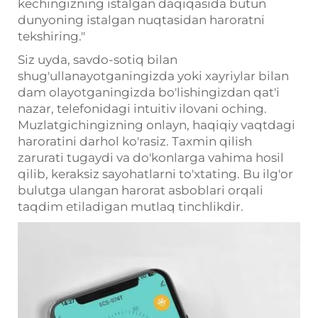
kechingizning istalgan daqiqasida butun
dunyoning istalgan nuqtasidan haroratni
tekshiring."
Siz uyda, savdo-sotiq bilan
shug'ullanayotganingizda yoki xayriylar bilan
dam olayotganingizda bo'lishingizdan qat'i
nazar, telefonidagi intuitiv ilovani oching.
Muzlatgichingizning onlayn, haqiqiy vaqtdagi
haroratini darhol ko'rasiz. Taxmin qilish
zarurati tugaydi va do'konlarga vahima hosil
qilib, keraksiz sayohatlarni to'xtating. Bu ilg'or
bulutga ulangan harorat asboblari orqali
taqdim etiladigan mutlaq tinchlikdir.