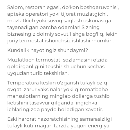
Salom, restoran egasi, do'kon boshqaruvchisi,
apteka operatori yoki tijorat muzlatgichi,
muzlatkich yoki sovuq saqlash uskunasiga
tayanadigan barcha odamlar! Sizning
biznesingiz doimiy sovutilishga bog'liq, lekin
joriy termostat ishonchsiz ishlashi mumkin.
Kundalik hayotingiz shundaymi?
Muzlatkich termostati sozlamasini o'zida
qoldirganligini tekshirish uchun kechasi
uyqudan turib tekshirish.
Temperatura keskin o'zgarish tufayli oziq-
ovqat, zarur vaksinalar yoki qimmatbaho
mahsulotlarning minglab dollarga tushib
ketishini tasavvur qilganda, ingichka
ichlaringizda paydo bo'ladigan xavotir.
Eski harorat nazoratchisining samarasizligi
tufayli kutilmagan tarzda yuqori energiya