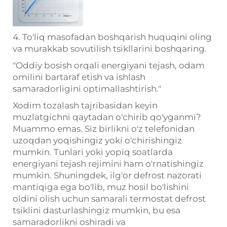
4. To'liq masofadan boshqarish huquqini oling
va murakkab sovutilish tsikllarini boshqaring.
"Oddiy bosish orqali energiyani tejash, odam
omilini bartaraf etish va ishlash
samaradorligini optimallashtirish."
Xodim tozalash tajribasidan keyin
muzlatgichni qaytadan o'chirib qo'yganmi?
Muammo emas. Siz birlikni o'z telefonidan
uzoqdan yoqishingiz yoki o'chirishingiz
mumkin. Tunlari yoki yopiq soatlarda
energiyani tejash rejimini ham o'rnatishingiz
mumkin. Shuningdek, ilg'or defrost nazorati
mantiqiga ega bo'lib, muz hosil bo'lishini
oldini olish uchun samarali termostat defrost
tsiklini dasturlashingiz mumkin, bu esa
samaradorlikni oshiradi va