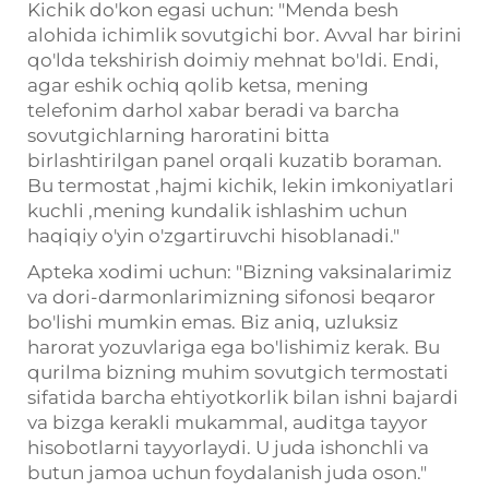
Kichik do'kon egasi uchun: "Menda besh
alohida ichimlik sovutgichi bor. Avval har birini
qo'lda tekshirish doimiy mehnat bo'ldi. Endi,
agar eshik ochiq qolib ketsa, mening
telefonim darhol xabar beradi va barcha
sovutgichlarning haroratini bitta
birlashtirilgan panel orqali kuzatib boraman.
Bu termostat
,
hajmi kichik, lekin imkoniyatlari
kuchli
,
mening kundalik ishlashim uchun
haqiqiy o'yin o'zgartiruvchi hisoblanadi."
Apteka xodimi uchun: "Bizning vaksinalarimiz
va dori-darmonlarimizning sifonosi beqaror
bo'lishi mumkin emas. Biz aniq, uzluksiz
harorat yozuvlariga ega bo'lishimiz kerak. Bu
qurilma bizning muhim sovutgich termostati
sifatida barcha ehtiyotkorlik bilan ishni bajardi
va bizga kerakli mukammal, auditga tayyor
hisobotlarni tayyorlaydi. U juda ishonchli va
butun jamoa uchun foydalanish juda oson."