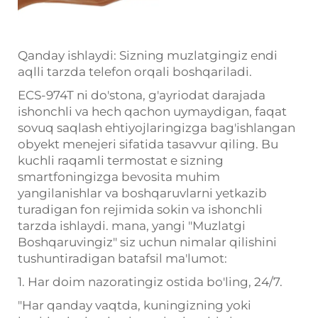
Qanday ishlaydi: Sizning muzlatgingiz endi
aqlli tarzda telefon orqali boshqariladi.
ECS-974T ni do'stona, g'ayriodat darajada
ishonchli va hech qachon uymaydigan, faqat
sovuq saqlash ehtiyojlaringizga bag'ishlangan
obyekt menejeri sifatida tasavvur qiling. Bu
kuchli raqamli
termostat
e
sizning
smartfoningizga bevosita muhim
yangilanishlar va boshqaruvlarni yetkazib
turadigan fon rejimida sokin va ishonchli
tarzda ishlaydi.
mana, yangi "Muzlatgi
Boshqaruvingiz" siz uchun nimalar qilishini
tushuntiradigan batafsil ma'lumot:
1. Har doim nazoratingiz ostida bo'ling, 24/7.
"Har qanday vaqtda, kuningizning yoki