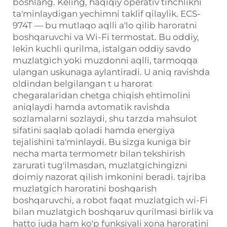
boshlang. Keling, haqiqiy operativ tinchlikni
ta'minlaydigan yechimni taklif qilaylik. ECS-
974T — bu mutlaqo aqlli
a'lo
qilib haroratni
boshqaruvchi
va Wi-Fi
termostat. Bu oddiy,
lekin kuchli qurilma, istalgan oddiy savdo
muzlatgich yoki muzdonni aqlli, tarmoqqa
ulangan uskunaga aylantiradi. U aniq ravishda
oldindan belgilangan
t
u
harorat
chegaralaridan chetga chiqish ehtimolini
aniqlaydi hamda avtomatik ravishda
sozlamalarni sozlaydi, shu tarzda mahsulot
sifatini saqlab qoladi hamda energiya
tejalishini ta'minlaydi. Bu sizga kuniga bir
necha marta termometr bilan tekshirish
zarurati tug'ilmasdan, muzlatgichingizni
doimiy nazorat qilish imkonini beradi.
tajriba
muzlatgich haroratini boshqarish
boshqaruvchi, a
robot
faqat muzlatgich
wi-Fi
bilan muzlatgich boshqaruv qurilmasi
birlik va
hatto juda ham ko'p funksiyali
xona haroratini