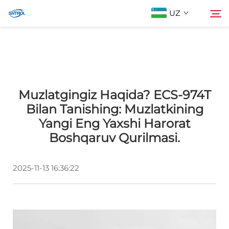
UZ
Biz Haqimizda
Qidiruv
Muzlatgingiz Haqida? ECS-974T
Mahsulotlar
Bilan Tanishing: Muzlatkining
Yangi Eng Yaxshi Harorat
Biz bilan bog'lanish
Boshqaruv Qurilmasi.
2025-11-13 16:36:22