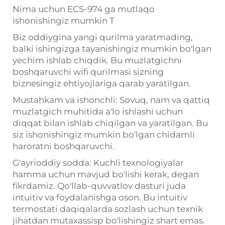
Nima uchun ECS-974 ga mutlaqo
ishonishingiz mumkin
T
Biz oddiygina yangi qurilma yaratmading,
balki ishingizga tayanishingiz mumkin bo'lgan
yechim ishlab chiqdik. Bu muzlatgichni
boshqaruvchi wifi qurilmasi sizning
biznesingiz ehtiyojlariga qarab yaratilgan.
Mustahkam va ishonchli:
Sovuq, nam va qattiq
muzlatgich muhitida a'lo ishlashi uchun
diqqat bilan ishlab chiqilgan va yaratilgan. Bu
siz ishonishingiz mumkin bo'lgan chidamli
haroratni boshqaruvchi.
G'ayrioddiy sodda:
Kuchli texnologiyalar
hamma uchun mavjud bo'lishi kerak, degan
fikrdamiz. Qo'llab-quvvatlov dasturi juda
intuitiv va foydalanishga oson. Bu intuitiv
termostati daqiqalarda sozlash uchun texnik
jihatdan mutaxassisp bo'lishingiz shart emas.