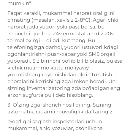
mumkin".
Faqat kerakli, mukammal harorat oralig'ini
o'rnating (masalan, xavfsiz 2-8°C). Agar ichki
harorat juda yuqori yoki past bo'lsa, bu
ishonchli qurilma 24v
ermostat a
n
d 2
20v
termal
oxirgi
—
qiladi
kutmang. Bu
telefoningizga darhol, yuqori ustuvorlikdagi
ogohlantirishni push-xabar yoki SMS orqali
yuboradi. Siz birinchi bo'lib bilib olasiz, bu esa
kichik muammo katta moliyaviy
yo'qotishlarga aylanishidan oldin tuzatish
choralarini ko'rishingizga imkon beradi. Uni
sizning inventarizatoringizda bo'ladigan eng
arzon sug'urta puli deb hisoblang.
3. Oʻzingizga ishonch hosil qiling. Sizning
avtomatik, raqamli muvofiqlik daftaringiz.
"Sog'liqni saqlash inspektorlari uchun
mukammal, aniq yozuvlar, osonlikcha