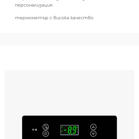
персонализация
термометър с висока качество