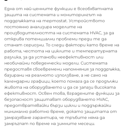
Една от най-ценните функции е всеобхватната
защита на системата и мониторингът на
поддръжката на терmostat. Устройството
постоянно анализира моделите на
производителността на системата HVAC, за да
открива потенциални проблеми преди те да
станат сериозни. То следи фактори като време на
работа, честота на циклите и температурната
разлика, за да установи неефективност или
необичайни поведенчески модели. Системата
предоставя своевремени напомняния за поддръжка,
базирани на реалното използване, а не само на
календарни графици, което помага да се продължи
живота на оборудването и да се запази високата
ефективност. Освен това, вградените функции за
безопасност защитават оборудването HVAC,
предотвратявайки бързи цикли и поддържайки
минимално работно време, докато защитата от
замразяване гарантира, че тръбите няма да
замръznат по време на зимните месеци.