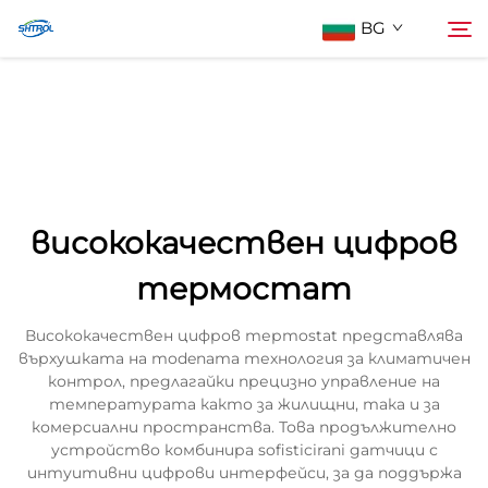
BG
За нас
Търсене
Продукти
висококачествен цифров
Контактирайте Нас
термостат
Висококачествен цифров терmostat представлява
върхушката на modenата технология за климатичен
контрол, предлагайки прецизно управление на
температурата както за жилищни, така и за
комерсиални пространства. Това продължително
устройство комбинира sofisticirani датчици с
интуитивни цифрови интерфейси, за да поддържа