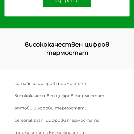
Изпрати
висококачествен цифров
термостат
китайски цифров термостат
висококачествен цифров термостат
оптови цифрови термостати
personalizirani цифрови термостати
термостат с възможност за