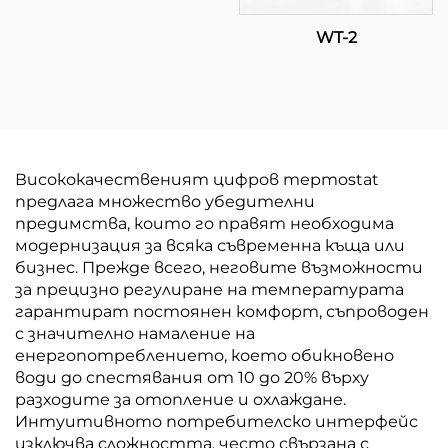
WT-2
Висококачественият цифров терmostat
предлага множество убедителни
предимства, които го правят необходима
модернизация за всяка съвременна къща или
бизнес. Прежде всего, неговите възможности
за прецизно регулиране на температурата
гарантират постоянен комфорт, съпроводен
с значително намаление на
енергопотреблението, което обикновено
води до спестявания от 10 до 20% върху
разходите за отопление и охлаждане.
Интуитивното потребителско интерфейс
изключва сложността, често свързана с