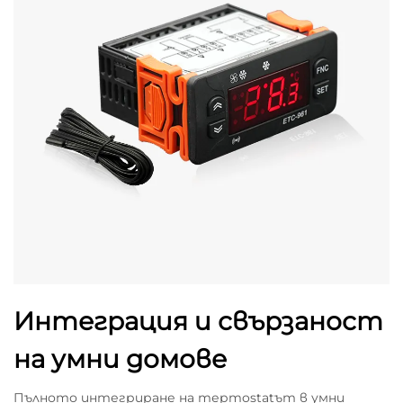
Интеграция и свързаност
на умни домове
Пълното интегриране на терmostatът в умни