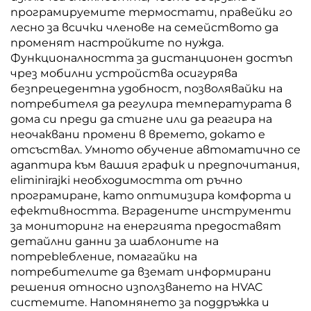
програмируемите термостати, правейки го
лесно за всички членове на семейството да
променят настройките по нужда.
Функционалността за дистанционен достъп
чрез мобилни устройства осигурява
безпрецедентна удобност, позволявайки на
потребителя да регулира температурата в
дома си преди да стигне или да реагира на
неочаквани промени в времето, докато е
отсъствал. Умното обучение автоматично се
адаптира към вашия график и предпочитания,
eliminirajki необходимостта от ръчно
програмиране, като оптимизира комфорта и
ефективността. Вградените инструменти
за мониторинг на енергията предоставят
детайлни данни за шаблоните на
потреbleбление, помагайки на
потребителите да вземат информирани
решения относно използването на HVAC
системите. Напомнянето за поддръжка и