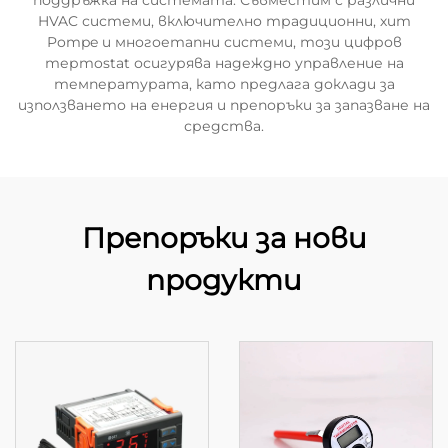
поддръжка на системата. Съвместим с различни
HVAC системи, включително традиционни, хит
Pompe и многоетапни системи, този цифров
терmostat осигурява надеждно управление на
температурата, като предлага доклади за
използването на енергия и препоръки за запазване на
средства.
Препоръки за нови
продукти