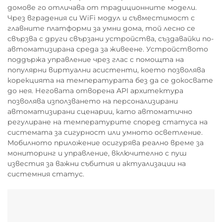
домове го отличава от традиционните модели.
Чрез вградения си WiFi модул и съвместимост с
главните платформи за умни дома, той лесно се
свързва с други свързани устройства, създавайки по-
автоматизирана среда за живеене. Устройството
поддържа управление чрез глас с помощта на
популярни виртуални асистенти, което позволява
корекцията на температурата без да се докосвате
до нея. Неговата отворена API архитектура
позволява използването на персонализирани
автоматизирани сценарии, като автоматично
регулиране на температурите според статуса на
системата за сигурност или умното осветление.
Мобилното приложение осигурява реално време за
мониторинг и управление, включително с пуш
известия за важни събития и актуализации на
системния статус.