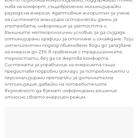
което позволява микроподравки, поддържащи точни
нива на комфорт, същевременно минимизирайки
разхода на енергия. Адаптивния алгоритъм за учене
на системата анализира исторически данни за
употребата, информация за заетостта и
външните метеорологични условия, за да създаде
оптимизирани графици за отопляне и охлаждане. Този
интелигентен подход обикновено води до запазване
на енергия до 23% в сравнение с традиционните
термостати, без да се жертва комфорта.
Системата за управление на енергията също
предоставя подробни доклади за потреблението и
персонализирани препоръки за допълнителна
оптимизация, давайки на потребителите
възможност да вземат информирани решения
относно своето енергиен режим.