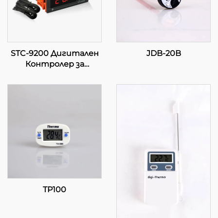
STC-9200 Дигитален
JDB-20B
Контролер за
Температура:
Напреден,
Многоетапен
Контрол на
Температурата за
Индустриални и
Коммерсиални
Приложения
TP100