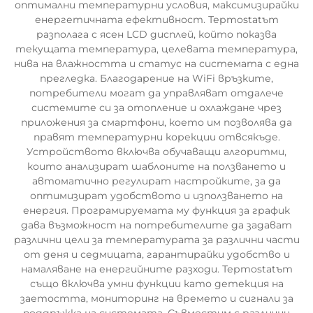
оптимални температурни условия, максимизирайки
енергетичната ефективност. Терmostatът
разполага с ясен LCD дисплей, който показва
текущата температура, целевата температура,
нива на влажността и статус на системата с една
прегледка. Благодарение на WiFi връзките,
потребители могат да управляват отдалече
системите си за отопление и охлаждане чрез
приложения за смартфони, което им позволява да
правят температурни корекции отвсякъде.
Устройството включва обучаващи алгоритми,
които анализират шаблоните на ползването и
автоматично регулират настройките, за да
оптимизират удобството и използването на
енергия. Програмируемата му функция за график
дава възможност на потребителите да задават
различни цели за температурата за различни части
от деня и седмицата, гарантирайки удобство и
намаляване на енергийните разходи. Терmostatът
също включва умни функции като детекция на
заетостта, мониторинг на времето и сигнали за