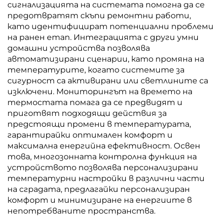
сигнализацията на системата помогна да се
предотвратят скъпи ремонтни работи,
като идентифицират потенциални проблеми
на ранен етап. Интеграцията с други умни
домашни устройства позволява
автоматизирани сценарии, като промяна на
температурите, когато системите за
сигурност са активирани или светлините са
изключени. Мониторингът на времето на
термостата помага да се предвидят и
приготвят подходящи действия за
предстоящи промени в температурата,
гарантирайки оптимален комфорт и
максимална енергийна ефективност. Освен
това, многозонната контролна функция на
устройството позволява персонализирани
температурни настройки в различни части
на сградата, предлагайки персонализиран
комфорт и минимизиране на енергиите в
непотребваните пространства.