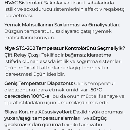
HVAC Sistemləri:
Sakinlər və ticarət sahələrində
istilik və soxudurucu sistemlərinin effektiv rəqabətçi
idarəetməsi.
Yemək Məhsullarının Saxlanması və Əməliyyatları:
Düzgün temperaturu saxlayaraq çatışır yemək
məhsullarını koruyun.
Niyə STC-202 Temperatur Kontrolörünü Seçməliyik?
Çift Relay Çıxışı:
Təklif edir
bağımsız idarəetmə
istifadə olunan əsasda istilik və soğutma sistemləri
üçün, müxtəlif tətbiqlərdə dəqiq temperatur
idarəetməsi üçün idealdir.
Geniş Temperatur Diapazonu:
Geniş temperatur
diapazonunu idarə etmək ümidi var
-50°C
dərəcədən 100°C-ə
, bu da onun müxtəlif sənaye və
tijarət istifadələri üçün ümumiləşdirilmiş edir.
Əlavə Koruma Xüsusiyyətləri:
Daxildir
yük qoruması
,
yuxarı/aşağı temperatur alarmları
, və
sürgüç
gecikməsindən qoruma
texniki təchizatın