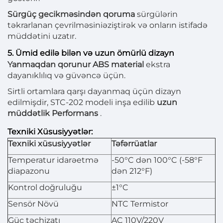
Sürgüç gecikməsindən qoruma
sürgülərin
təkrarlanan çevrilməsiniəziştirək və onların istifadə
müddətini uzatır.
5. Ümid edilə bilən və uzun ömürlü dizayn
Yanmaqdan qorunur ABS material
ekstra
dayanıklılıq və güvəncə üçün.
Sirtli ortamlara qarşı dayanmaq üçün dizayn
edilmişdir, STC-202 modeli inşa edilib
uzun
müddətlik Performans
.
Texniki Xüsusiyyətlər:
Texniki xüsusiyyətlər
Təfərrüatlar
Temperatur idarəetmə
-50°C dən 100°C (-58°F
diapazonu
dən 212°F)
Kontrol doğruluğu
±1°C
Sensör Növü
NTC Termistor
Güc təchizatı
AC 110V/220V