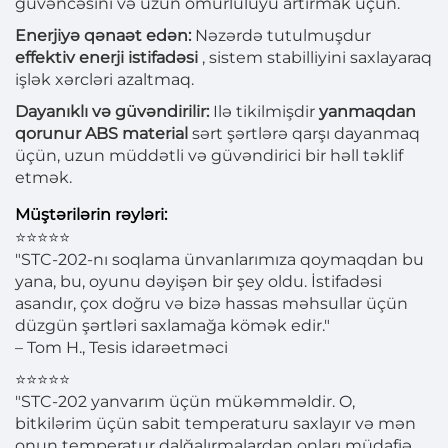
güvəncəsini və uzun ömürlülüyü artırmak üçün.
Enerjiyə qənaət edən:
Nəzərdə tutulmuşdur
effektiv enerji istifadəsi
, sistem stabilliyini saxlayaraq
işlək xərcləri azaltmaq.
Dayanıklı və güvəndirilir:
Ilə tikilmişdir
yanmaqdan
qorunur ABS material
sərt şərtlərə qarşı dayanmaq
üçün, uzun müddətli və güvəndirici bir həll təklif
etmək.
Müştərilərin rəyləri:
⭐⭐⭐⭐⭐
"STC-202-nı soqlama ünvanlarımıza qoymaqdan bu
yana, bu, oyunu dəyişən bir şey oldu. İstifadəsi
asandır, çox doğru və bizə hassas məhsullar üçün
düzgün şərtləri saxlamağa kömək edir."
– Tom H., Tesis idarəetməci
⭐⭐⭐⭐⭐
"STC-202 yanvarım üçün mükəmməldir. O,
bitkilərim üçün sabit temperaturu saxlayır və mən
onun temperatur dalğalırmalardan onları müdafiə