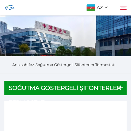
AZ
Biz Haqqımızda
Axtarış
Məhsullar
Ana səhifə>
Soğutma Göstergeli Şifonterler Termostatı
Bizimlə Əlaqə
SOĞUTMA GÖSTERGELI ŞIFONTERLER
TERMOSTATI