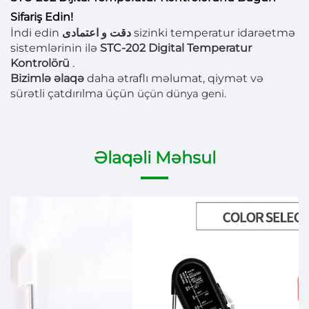
Sifariş Edin!
İndi edin
دقت و اعتمادی
sizinki temperatur idarəetmə
sistemlərinin ilə
STC-202 Digital Temperatur
Kontrolörü
.
Bizimlə əlaqə
daha ətraflı məlumat, qiymət və
sürətli çatdırılma üçün
üçün dünya geni.
Əlaqəli Məhsul