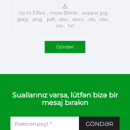
Up to 3 files，more 30mb，suppor jpg、
jpeg、png、pdf、doc、docx、xls、xlsx、
csv、txt
Göndər
Suallarınız varsa, lütfən bizə bir
mesaj bırakın
GÖNDƏR