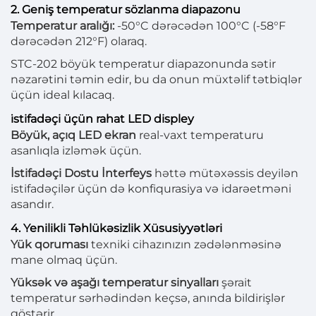
2. Geniş temperatur sözlanma diapazonu
Temperatur aralığı:
-50°C dərəcədən 100°C (-58°F
dərəcədən 212°F) olaraq.
STC-202 böyük temperatur diapazonunda sətir
nəzarətini təmin edir, bu da onun müxtəlif tətbiqlər
üçün ideal kılacaq.
i̇stifadəçi üçün rahat LED displey
Böyük, açıq LED ekran
real-vaxt temperaturu
asanlıqla izləmək üçün.
İstifadəçi Dostu İnterfeys
həttə mütəxəssis deyilən
istifadəçilər üçün də konfiqurasiya və idarəetməni
asandır.
4. Yenilikli Təhlükəsizlik Xüsusiyyətləri
Yük qoruması
texniki cihazınızın zədələnməsinə
mane olmaq üçün.
Yüksək və aşağı temperatur sinyalları
şərait
temperatur sərhədindən keçsə, anında bildirişlər
göstərir.