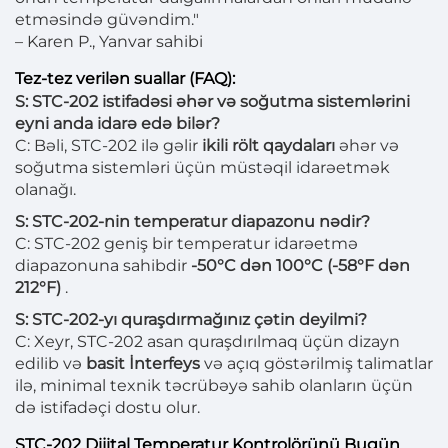
etməsində güvəndim."
– Karen P., Yanvar sahibi
Tez-tez verilən suallar (FAQ):
S: STC-202 istifadəsi əhər və soğutma sistemlərini
eyni anda idarə edə bilər?
C: Bəli, STC-202 ilə gəlir
ikili rölt qaydaları
əhər və
soğutma sistemləri üçün müstəqil idarəetmək
olanağı.
S: STC-202-nin temperatur diapazonu nədir?
C: STC-202 geniş bir temperatur idarəetmə
diapazonuna sahibdir
-50°C dən 100°C (-58°F dən
212°F)
.
S: STC-202-yı quraşdırmağınız çətin deyilmi?
C: Xeyr, STC-202 asan quraşdırılmaq üçün dizayn
edilib və
basit İnterfeys
və açıq göstərilmiş talimatlar
ilə, minimal texnik təcrübəyə sahib olanların üçün
də istifadəçi dostu olur.
STC-202 Dijital Temperatur Kontrolörünü Bugün