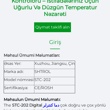
Kontrolörü – İstifadələriniz Üçün
Uğurlu Və Düzgün Temperatur
Nəzarəti
Qiymət təklifi alın
Giriş
Məhsul Ümumi Məlumatları:
Əsas Yer:
Xuzhou, Jiangsu, Çin
Marka adı:
SHTROL
Model nömrəsi:
STC-202
Sertifikasiya:
CE/ROSH
Məhsulun Ümumi Məlumatı:
The
STC-202 Digital
دما کنترلر
çok doğru ve çox yönlü