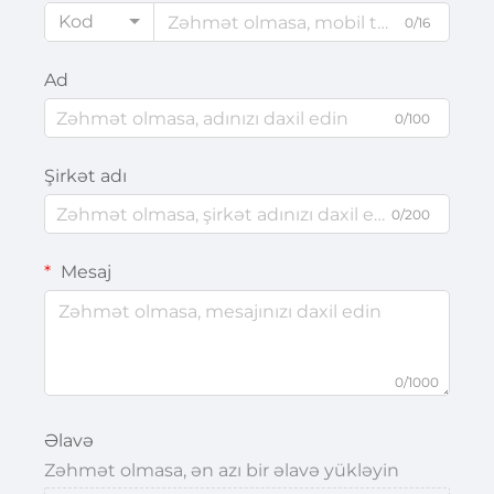
Kod
0/16
Ad
0/100
Şirkət adı
0/200
Mesaj
0/1000
Əlavə
Zəhmət olmasa, ən azı bir əlavə yükləyin