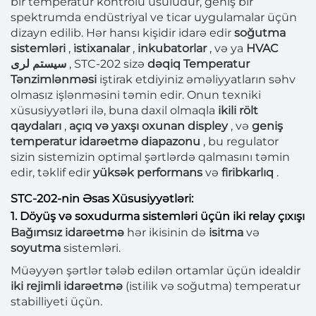
bir temperatur kontrolü üsuludur, geniş bir
spektrumda endüstriyal ve ticar uygulamalar üçün
dizayn edilib. Hər hansı kişidir idarə edir
soğutma
sistemləri
,
i̇stixanalar
,
inkubatorlar
, və ya
HVAC
سیستم لری
, STC-202 sizə
dəqiq Temperatur
Tənzimlənməsi
iştirak etdiyiniz əməliyyatların səhv
olmasız işlənməsini təmin edir. Onun texniki
xüsusiyyətləri ilə, buna daxil olmaqla
ikili rölt
qaydaları
,
açıq və yaxşı oxunan displey
, və
geniş
temperatur idarəetmə diapazonu
, bu regulator
sizin sistemizin optimal şərtlərdə qalmasını təmin
edir, təklif edir
yüksək performans
və
firibkarlıq
.
STC-202-nin Əsas Xüsusiyyətləri:
1. Döyüş və soxudurma sistemləri üçün iki relay çıxışı
Bağımsız idarəetmə
hər ikisinin də
isitma
və
soyutma
sistemləri.
Müəyyən şərtlər tələb edilən ortamlar üçün idealdir
iki rejimli idarəetmə
(istilik və soğutma) temperatur
stabilliyeti üçün.