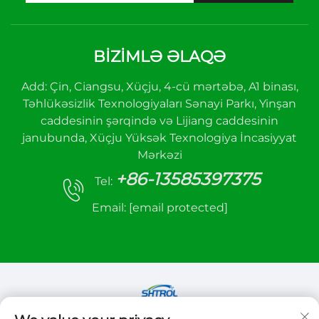
BIZIMLƏ ƏLAQƏ
Add: Çin, Ciangsu, Xüçju, 4-cü mərtəbə, A1 binası,
Təhlükəsizlik Texnologiyaları Sənayi Parkı, Yinşan
caddesinin şərqində və Lijiang caddesinin
janubunda, Xüçju Yüksək Texnologiya İncasiyyat
Mərkəzi
+86-13585397375
Tel:
Email:
[email protected]