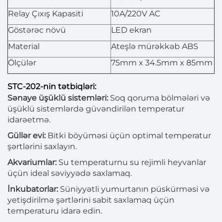
Relay Çıxış Kapasiti
10A/220V AC
Göstərəc növü
LED ekran
Material
Ateşlə mürəkkəb ABS
Ölçülər
75mm x 34.5mm x 85mm
STC-202-nin tətbiqləri:
Sənaye üşüklü sistemləri:
Soq qoruma bölmələri və
üşüklü sistemlərdə güvəndirilən temperatur
idarəetmə.
Güllər evi:
Bitki böyüməsi üçün optimal temperatur
şərtlərini saxlayın.
Akvariumlar:
Su temperaturnu su rejimli heyvanlar
üçün ideal səviyyədə saxlamaq.
İnkubatorlar:
Süniyyətli yumurtanın püskürməsi və
yetişdirilmə şərtlərini sabit saxlamaq üçün
temperaturu idarə edin.