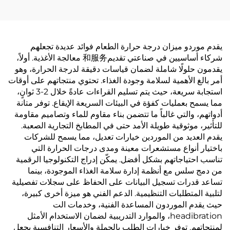
يقدم موردو ميزان درجة حرارة الطعام فوائد عديدة تجعلهم
شركاء أساسيين في صناعتي تقديم和服务 معالجة الأغذية. أولاً،
يقدمون حلولًا شاملة لضمان قياسات دقيقة لدرجة الحرارة، وهو
أمر بالغ الأهمية لسلامة وجودة الغذاء. تحتوي منتجاتهم على أوقات
استجابة سريعة، حيث يتم تسليم القراءات عادةً خلال 2-3 ثوانٍ،
مما يسمح بعمليات كفؤة في البيئات السريعة الإيقاع. توفر متانة
أدواتهم، والتي غالباً ما تتضمن بناء مقاوم للماء وتصاميم مقاومة
للتأثير، موثوقية طويلة الأمد حتى في المطابخ التجارية الصعبة.
يقدم العديد من الموردين خيارات تعديل، مما يسمح للشركات
باختيار أنواع مستشعرات معينة ومدى درجات الحرارة التي
تناسب احتياجاتهم بشكل أفضل. يمكّن إدراج التكنولوجيا الرقمية
من دمج سلس مع أنظمة إدارة سلامة الغذاء الموجودة، بينما
تساعد قدرات تسجيل البيانات على الحفاظ على سجلات تفصيلية
لتلبية المتطلبات التنظيمية. الدعم الفني هو ميزة أخرى كبيرة،
حيث يقدم الموردون المساعدة الفنية، وخدمات الت
headibration، والموارد التدريبية لضمان الاستخدام الأمثل
لمنتجاتهم. توفر خيارات الطلب بالجملة والأسعار التنافسية يجعل