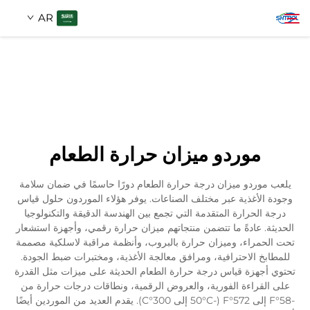
AR
معلومات عنا
بحث
منتجات
موردو ميزان حرارة الطعام
اتصل بنا
يلعب موردو ميزان درجة حرارة الطعام دورًا حاسمًا في ضمان سلامة
وجودة الأغذية عبر مختلف الصناعات. يوفر هؤلاء الموردون حلول قياس
درجة الحرارة المتقدمة التي تجمع بين الهندسة الدقيقة والتكنولوجيا
الحديثة. عادةً ما تتضمن منتجاتهم ميزان حرارة رقمي، وأجهزة استشعار
تحت الحمراء، وميزان حرارة بالبروب، وأنظمة مراقبة لاسلكية مصممة
للمطابخ الاحترافية، ومرافق معالجة الأغذية، ومختبرات ضبط الجودة.
تحتوي أجهزة قياس درجة حرارة الطعام الحديثة على ميزات مثل القدرة
على القراءة الفورية، والعروض الرقمية، ونطاقات درجات حرارة من
-58°F إلى 572°F (-50°C إلى 300°C). يقدم العديد من الموردين أيضًا