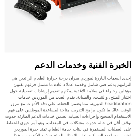
الخبرة الفنية وخدمات الدعم
إحدى السمات البارزة لموردي ميزان درجة حرارة الطعام الرائدين هي
التزامهم بدعم فني شامل وخدمة عملاء. عادة ما تشمل فرقهم تقنيين
مؤهلين وخبراء في سلامة الأغذية يمكنهم تقديم إرشادات تفصيلية حول
اختيار المنتج، والتثبيت، والصيانة. يقدم العديد من الموردين خدمات
headibration الدورية، مما يضمن الحفاظ على دقة الأدوات مع مرور
الوقت. غالبًا ما تكون برامج التدريب متاحة لمساعدة الموظفين على فهم
الاستخدام الصحيح وإجراءات الصيانة. تضمن خدمات الدعم الطارئة حدوث
توقف أقل في حالة حدوث مشكلات في المعدات، وهو أمر حيوي للحفاظ
على العمليات المستمرة في بيئات خدمة الطعام. تمتد خبرة الموردين
لتشمل مساعدة الشركات على الامتثال للوائح سلامة الأغذية من خلال