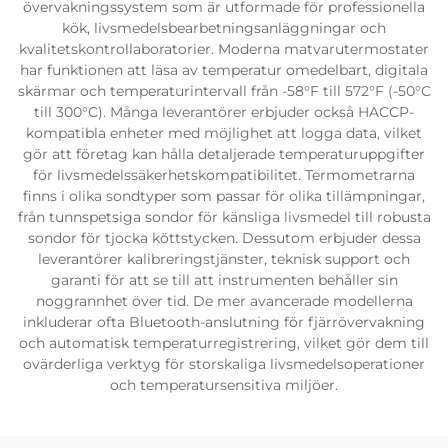
övervakningssystem som är utformade för professionella
kök, livsmedelsbearbetningsanläggningar och
kvalitetskontrollaboratorier. Moderna matvarutermostater
har funktionen att läsa av temperatur omedelbart, digitala
skärmar och temperaturintervall från -58°F till 572°F (-50°C
till 300°C). Många leverantörer erbjuder också HACCP-
kompatibla enheter med möjlighet att logga data, vilket
gör att företag kan hålla detaljerade temperaturuppgifter
för livsmedelssäkerhetskompatibilitet. Termometrarna
finns i olika sondtyper som passar för olika tillämpningar,
från tunnspetsiga sondor för känsliga livsmedel till robusta
sondor för tjocka köttstycken. Dessutom erbjuder dessa
leverantörer kalibreringstjänster, teknisk support och
garanti för att se till att instrumenten behåller sin
noggrannhet över tid. De mer avancerade modellerna
inkluderar ofta Bluetooth-anslutning för fjärrövervakning
och automatisk temperaturregistrering, vilket gör dem till
ovärderliga verktyg för storskaliga livsmedelsoperationer
och temperatursensitiva miljöer.