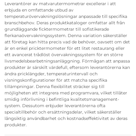
Leverantörer av matvarutermometrar excellerar i att
erbjuda en omfattande utbud av
temperaturövervakningslösningar anpassade till specifika
branschbehov. Deras produktkataloger omfattar allt från
grundläggande ficktermometrar till sofistikerade
flerkanaövervakningssystem. Denna variation säkerställer
att företag kan hitta precis vad de behöver, oavsett om det
är en enkel pricktermometer för ett litet restaurang eller
ett avancerat trådlöst övervakningssystem för en större
livsmedelsbearbetningsanläggning. Förmågan att anpassa
produkter är särskilt värdefull, eftersom leverantörerna kan
ändra pricklängder, temperaturintervall och
visningskonfigurationer för att matcha specifika
tillämpningar. Denna flexibilitet sträcker sig till
möjligheten att integrera med programvara, vilket tillåter
smidig införlivning i befintliga kvalitetsmanagement-
system. Dessutom erbjuder leverantörerna ofta
specialtillbehör och ersättningsdelar, vilket säkerställer
långsiktig användbarhet och kostnadseffektivitet av deras
produkter.