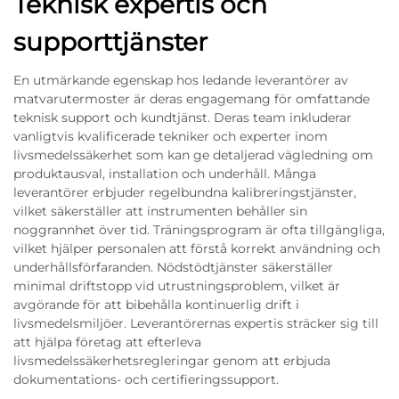
Teknisk expertis och
supporttjänster
En utmärkande egenskap hos ledande leverantörer av
matvarutermoster är deras engagemang för omfattande
teknisk support och kundtjänst. Deras team inkluderar
vanligtvis kvalificerade tekniker och experter inom
livsmedelssäkerhet som kan ge detaljerad vägledning om
produktausval, installation och underhåll. Många
leverantörer erbjuder regelbundna kalibreringstjänster,
vilket säkerställer att instrumenten behåller sin
noggrannhet över tid. Träningsprogram är ofta tillgängliga,
vilket hjälper personalen att förstå korrekt användning och
underhållsförfaranden. Nödstödtjänster säkerställer
minimal driftstopp vid utrustningsproblem, vilket är
avgörande för att bibehålla kontinuerlig drift i
livsmedelsmiljöer. Leverantörernas expertis sträcker sig till
att hjälpa företag att efterleva
livsmedelssäkerhetsregleringar genom att erbjuda
dokumentations- och certifieringssupport.