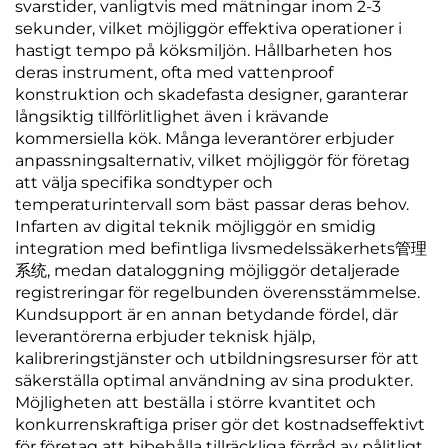
svarstider, vanligtvis med mätningar inom 2-3
sekunder, vilket möjliggör effektiva operationer i
hastigt tempo på köksmiljön. Hållbarheten hos
deras instrument, ofta med vattenproof
konstruktion och skadefasta designer, garanterar
långsiktig tillförlitlighet även i krävande
kommersiella kök. Många leverantörer erbjuder
anpassningsalternativ, vilket möjliggör för företag
att välja specifika sondtyper och
temperaturintervall som bäst passar deras behov.
Infarten av digital teknik möjliggör en smidig
integration med befintliga livsmedelssäkerhets管理
系统, medan dataloggning möjliggör detaljerade
registreringar för regelbunden överensstämmelse.
Kundsupport är en annan betydande fördel, där
leverantörerna erbjuder teknisk hjälp,
kalibreringstjänster och utbildningsresurser för att
säkerställa optimal användning av sina produkter.
Möjligheten att beställa i större kvantitet och
konkurrenskraftiga priser gör det kostnadseffektivt
för företag att bibehålla tillräckliga förråd av pålitligt