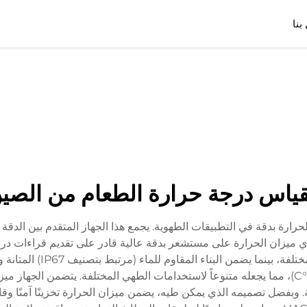
بنا
ياس درجة حرارة الطعام من الصي
الحرارة بدقة في التطبيقات الطهوية. يجمع هذا الجهاز المتقدم بين الدقة
الكبيرة LCD تضمن رؤية وا
واسع يتراوح بين -58°F إلى 572°F (-50°C إلى 300°C)، مما يجعله متنوعاً لاستخدامات الطهي المخت
بفضل تصميمه الذي يمكن طيه، يضمن ميزان الحرارة تخزينًا آمنًا وقابلي