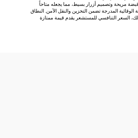
 بينما وظيفة الذاكرة تخزن القراءات السابقة للرجوع إليها. تصميم المستشعر ERGONOMIC يشمل قبضة مريحة وتصميم أزرار بسيط، مما يجعله متاحاً
الوقائية المدرجة تضمن التخزين والنقل الآمن. النطاق
ذلك، السعر التنافسي للمستشعر يقدم قيمة ممتازة