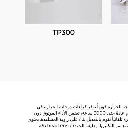
TP300
جة الحرارة فورياً توفر قراءات درجات الحرارة في
غضون 2-3 ثوانٍ فقط، مما يقلل بشكل كبير من وقت الطهي ويعزز كفاءة المطبخ. LIFE البطارية الطويلة للمستشعر، والتي تدوم عادةً حتى 3000 ساعة، تضمن الأداء الموثوق دون
لقائياً تقوم بالتعديل بناءً على زاوية المشاهدة. يحتوي
مقياس درجة الحرارة على ظهر مغناطيسي يسمح بتخزينه بسهولة على الأسطح المعدنية، وبنائه المضاد للميكروبات يساعد في منع نمو البكتيريا. وظيفة الت head ensure دقة