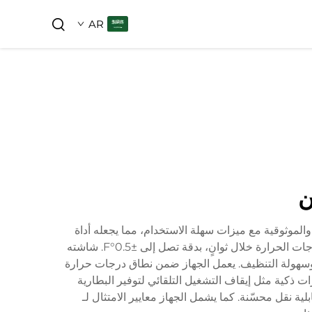
AR
ن
 والموثوقية مع ميزات سهلة الاستخدام، مما يجعله أداة
أساسية لكل من الطهاة المحترفين وطهاة المنازل. يحتوي ميزان الحرارة على مستشعر بدقة عالية قادر على تقديم قراءات درجات الحرارة خلال ثوانٍ، بدقة تصل إلى ±0.5°F. شاشته
ضحة في ظروف الإضاءة المختلفة، بينما يضمن البناء المقاوم للماء (مرتبط بتصنيف IP67) المتانة وسهولة التنظيف. يعمل الجهاز ضمن نطاق درجات حرارة
لفة. يتضمن الجهاز ميزات ذكية مثل إيقاف التشغيل التلقائي لتوفير البطارية
ة نقل محسّنة. كما يشمل الجهاز معايير الامتثال لـ