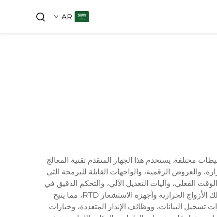
AR
طات مختلفة. يستخدم هذا الجهاز المتقدم تقنية المعالج
رة، والعروض الرقمية، والواجهات القابلة للبرمجة التي
قت الفعلي، وآليات التعديل الآلي، والتحكم الدقيق في
عمليات التدفئة والتبريد. عادةً ما يحتوي الجهاز على خيارات إدخال متعددة لأجهزة استشعار درجة الحرارة المختلفة، بما في ذلك الأزواج الحرارية وأجهزة الاستشعار RTD، مما يتيح
ت تسجيل البيانات، ووظائف الإنذار المتعددة، وخيارات