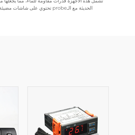
تشمل هذه الأجهزة قدرات مقاومة للماء، مما يجعلها من
الحديثة مع الـprobe تحتوي على شاشات مضيئة لتسهيل القراءة في ظروف الإضاءة المنخفضة وأوقات استجابة سريعة، حيث توفر قراءات دقيقة عادةً خلال 6-8 ثوانٍ.