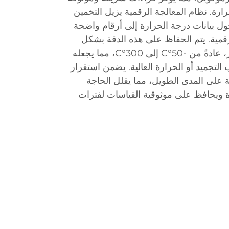
رة. نظام المعالجة الرقمية يزيل التخمين
حول بيانات درجة الحرارة إلى أرقام واضحة
قمية. يتم الحفاظ على هذه الدقة بشكل
مستمر عبر نطاق تشغيل الجهاز، عادةً من -50°C إلى 300°C، مما يجعله
 التجميد أو الحرارة العالية. يضمن استقرار
ت headibration الدقة على المدى الطويل، مما يقلل الحاجة
headibra المتكررة ويحافظ على موثوقية القياسات لفترات