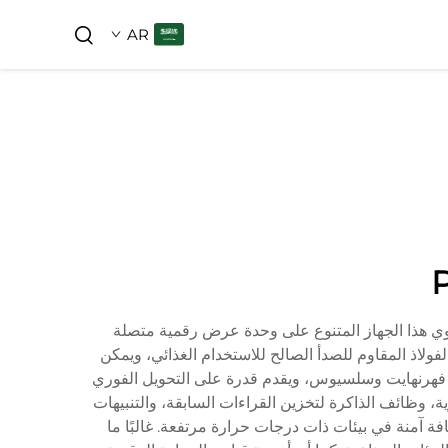
AR
لاستخدام. يحتوي هذا الجهاز المتنوع على وحدة عرض رقمية متصلة
 يسمح بقراءات دقيقة لدرجة الحرارة في مختلف التطبيقات. يتم صنع جزء الـprobe عادةً من الفولاذ المقاوم للصدأ الصالح للاستخدام الغذائي، ويمكن
لرقمي قراءات درجة الحرارة بوحدتي فهرنهايت وسلسيوس، ويقدم قدرة على التحويل الفوري
، وظائف الذاكرة لتخزين القراءات السابقة، والتنبيهات
اوح بين 5 إلى 8 بوصات، مما يسمح بالقياس من مسافة آمنة في بيئات ذات درجات حرارة مرتفعة. غالبًا ما