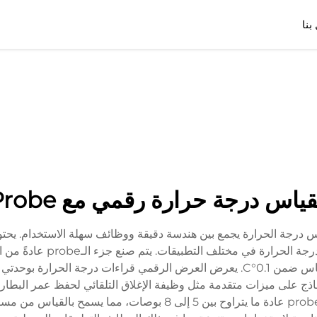
بنا
ياس درجة حرارة رقمي مع Probe
مي مع Probe حلاً متقدمًا لقياس درجة الحرارة يجمع بين هندسة دقيقة ووظائف سهلة ا
بـProbe حساسة للحرارة، مما
إدخاله في مواد أو مواد مختلفة مع الحفاظ على دقة القياس ضمن 0.1°C. يعرض العرض ا
اذج على ميزات متقدمة مثل وظيفة الإغلاق التلقائي لحفظ عمر البطارية
عند درجات الحرارة العالية لأغراض السلامة. طول الـprobe عادة ما يتر