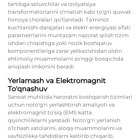
tartibga soluvchilar va izolyatsiya
transformatorlarini o'rnatish kabi to'g'ri quvvat
himoya choralari qo'llaniladi. Ta'minot
kuchlanishi darajalari va elektr energiyasi sifati
parametrlarini muntazam nazorat qilish tizim
ishdan chiqishiga yoki nozik boshqaruv
komponentlariga zarar yetkazishidan oldin
ehtimoliy muammolarni so'nggi bosqichda
aniqlash imkonini beradi.
Yerlamash va Elektromagnit
To'qnashuv
Sanoat muhitida haroratni boshqarish tizimlari
uchun noto'g'ri yerlashtirish amaliyoti va
elektromagnit to'siq (EMI) katta
qiyinchiliklarni yaratadi. Noto'g'ri yerlanish
o'lchash xatolarini, aloqa muammolarini va
xavfsizlikka tahdidlarni keltirib chiqarib,