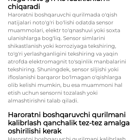
chiqaradi
Haroratni boshqaruvchi qurilmada o'qish
natijalari noto'g'ri bo'lishi odatda sensor
muammolari, elektr to'qnashuvi yoki soxta
ulanishlarga bog'liq. Sensor simlarini
shikastlanish yoki korroziyaga tekshiring,
to'g'ri yerlashganligini tekshiring va yaqin
atrofda elektromagnit to'sqinlik manbalarini
tekshiring. Shuningdek, sensor siljishi yoki
ifloslanishi barqaror bo'lmagan o'qishlarga
olib kelishi mumkin, bu esa muammoni hal
etish uchun sensorni tozalash yoki
almashtirishni talab qiladi.
Haroratni boshqaruvchi qurilmani
kalibrlash qanchalik tez-tez amalga
oshirilishi kerak
Haroratni boshqaruvchi qurilmani kalibrlash