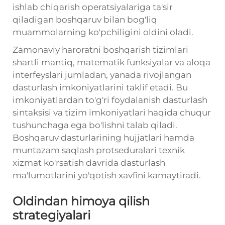
ishlab chiqarish operatsiyalariga ta'sir
qiladigan boshqaruv bilan bog'liq
muammolarning ko'pchiligini oldini oladi.
Zamonaviy haroratni boshqarish tizimlari
shartli mantiq, matematik funksiyalar va aloqa
interfeyslari jumladan, yanada rivojlangan
dasturlash imkoniyatlarini taklif etadi. Bu
imkoniyatlardan to'g'ri foydalanish dasturlash
sintaksisi va tizim imkoniyatlari haqida chuqur
tushunchaga ega bo'lishni talab qiladi.
Boshqaruv dasturlarining hujjatlari hamda
muntazam saqlash protseduralari texnik
xizmat ko'rsatish davrida dasturlash
ma'lumotlarini yo'qotish xavfini kamaytiradi.
Oldindan himoya qilish
strategiyalari