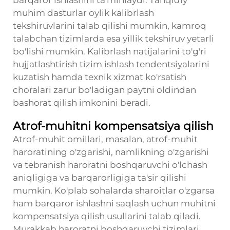
barqaror ishlashini ta'minlaydi. Tanqidiy
muhim dasturlar oylik kalibrlash
tekshiruvlarini talab qilishi mumkin, kamroq
talabchan tizimlarda esa yillik tekshiruv yetarli
bo'lishi mumkin. Kalibrlash natijalarini to'g'ri
hujjatlashtirish tizim ishlash tendentsiyalarini
kuzatish hamda texnik xizmat ko'rsatish
choralari zarur bo'ladigan paytni oldindan
bashorat qilish imkonini beradi.
Atrof-muhitni kompensatsiya qilish
Atrof-muhit omillari, masalan, atrof-muhit
haroratining o'zgarishi, namlikning o'zgarishi
va tebranish haroratni boshqaruvchi o'lchash
aniqligiga va barqarorligiga ta'sir qilishi
mumkin. Ko'plab sohalarda sharoitlar o'zgarsa
ham barqaror ishlashni saqlash uchun muhitni
kompensatsiya qilish usullarini talab qiladi.
Murakkab haroratni boshqaruvchi tizimlari