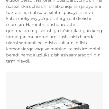
e'tibor beradi. Haroratni boshqaruvchi qurilma
nosozlikka uchrashi ishlab chiqarish jarayonini
to'xtatishi, mahsulot sifatini pasaytirishi va
katta moliyaviy yo'qotishlarga olib kelishi
mumkin. Haroratni boshqaruvchi
qurilmalarning ishlashiga ta'sir qiladigan keng
tarqalgan muammolarni tushunish hamda
ularni samarali hal etish usullarini bilish
korxonalarga vaqt va mablag' tejash imkonini
beradi hamda uzluksiz ishlash samaradorligini
ta'minlaydi.