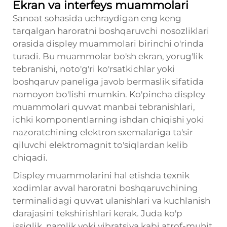
Ekran va interfeys muammolari
Sanoat sohasida uchraydigan eng keng
tarqalgan haroratni boshqaruvchi nosozliklari
orasida displey muammolari birinchi o'rinda
turadi. Bu muammolar bo'sh ekran, yorug'lik
tebranishi, noto'g'ri ko'rsatkichlar yoki
boshqaruv paneliga javob bermaslik sifatida
namoyon bo'lishi mumkin. Ko'pincha displey
muammolari quvvat manbai tebranishlari,
ichki komponentlarning ishdan chiqishi yoki
nazoratchining elektron sxemalariga ta'sir
qiluvchi elektromagnit to'siqlardan kelib
chiqadi.
Displey muammolarini hal etishda texnik
xodimlar avval haroratni boshqaruvchining
terminalidagi quvvat ulanishlari va kuchlanish
darajasini tekshirishlari kerak. Juda ko'p
issiqlik, namlik yoki vibratsiya kabi atrof-muhit