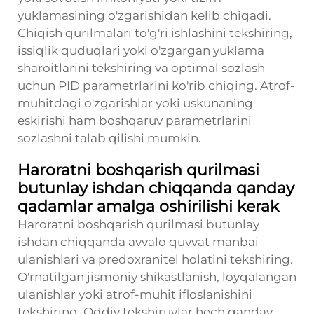
yuklamasining o'zgarishidan kelib chiqadi.
Chiqish qurilmalari to'g'ri ishlashini tekshiring,
issiqlik quduqlari yoki o'zgargan yuklama
sharoitlarini tekshiring va optimal sozlash
uchun PID parametrlarini ko'rib chiqing. Atrof-
muhitdagi o'zgarishlar yoki uskunaning
eskirishi ham boshqaruv parametrlarini
sozlashni talab qilishi mumkin.
Haroratni boshqarish qurilmasi
butunlay ishdan chiqqanda qanday
qadamlar amalga oshirilishi kerak
Haroratni boshqarish qurilmasi butunlay
ishdan chiqqanda avvalo quvvat manbai
ulanishlari va predoxranitel holatini tekshiring.
O'rnatilgan jismoniy shikastlanish, loyqalangan
ulanishlar yoki atrof-muhit ifloslanishini
tekshiring. Oddiy tekshiruvlar hech qanday