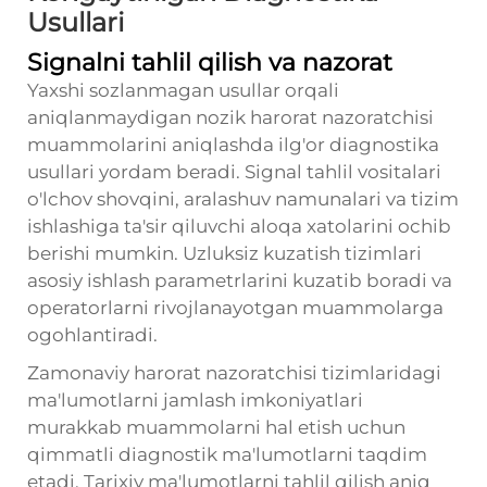
Usullari
Signalni tahlil qilish va nazorat
Yaxshi sozlanmagan usullar orqali
aniqlanmaydigan nozik harorat nazoratchisi
muammolarini aniqlashda ilg'or diagnostika
usullari yordam beradi. Signal tahlil vositalari
o'lchov shovqini, aralashuv namunalari va tizim
ishlashiga ta'sir qiluvchi aloqa xatolarini ochib
berishi mumkin. Uzluksiz kuzatish tizimlari
asosiy ishlash parametrlarini kuzatib boradi va
operatorlarni rivojlanayotgan muammolarga
ogohlantiradi.
Zamonaviy harorat nazoratchisi tizimlaridagi
ma'lumotlarni jamlash imkoniyatlari
murakkab muammolarni hal etish uchun
qimmatli diagnostik ma'lumotlarni taqdim
etadi. Tarixiy ma'lumotlarni tahlil qilish aniq