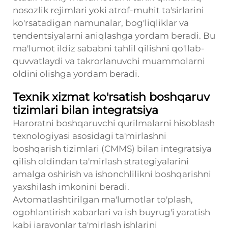
nosozlik rejimlari yoki atrof-muhit ta'sirlarini
ko'rsatadigan namunalar, bog'liqliklar va
tendentsiyalarni aniqlashga yordam beradi. Bu
ma'lumot ildiz sababni tahlil qilishni qo'llab-
quvvatlaydi va takrorlanuvchi muammolarni
oldini olishga yordam beradi.
Texnik xizmat ko'rsatish boshqaruv
tizimlari bilan integratsiya
Haroratni boshqaruvchi qurilmalarni hisoblash
texnologiyasi asosidagi ta'mirlashni
boshqarish tizimlari (CMMS) bilan integratsiya
qilish oldindan ta'mirlash strategiyalarini
amalga oshirish va ishonchlilikni boshqarishni
yaxshilash imkonini beradi.
Avtomatlashtirilgan ma'lumotlar to'plash,
ogohlantirish xabarlari va ish buyrug'i yaratish
kabi jarayonlar ta'mirlash ishlarini