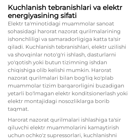
Kuchlanish tebranishlari va elektr
energiyasining sifati
Elektr ta'minotidagi muammolar sanoat
sohasidagi harorat nazorat qurilmalarining
ishonchliligi va samaradorligiga katta ta'sir
qiladi. Kuchlanish tebranishlari, elektr uzilishi
va shovqinlar noto'g'ri ishlash, dasturlarni
yo'qotish yoki butun tizimning ishdan
chiqishiga olib kelishi mumkin. Harorat
nazorat qurilmalari bilan bog'liq ko'plab
muammolar tizim barqarorligini buzadigan
yetarli bo'lmagan elektr konditsionerlash yoki
elektr montajidagi nosozliklarga borib
taqmat.
Harorat nazorat qurilmalari ishlashiga ta'sir
qiluvchi elektr muammolarini kamaytirish
uchun ochko'z supressorlari, kuchlanishni