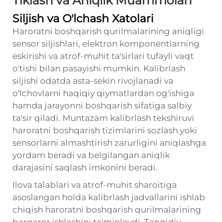
Tiklash va Aniqlik Muammolari
Siljish va O'lchash Xatolari
Haroratni boshqarish qurilmalarining aniqligi
sensor siljishlari, elektron komponentlarning
eskirishi va atrof-muhit ta'sirlari tufayli vaqt
o'tishi bilan pasayishi mumkin. Kalibrlash
siljishi odatda asta-sekin rivojlanadi va
o'lchovlarni haqiqiy qiymatlardan og'ishiga
hamda jarayonni boshqarish sifatiga salbiy
ta'sir qiladi. Muntazam kalibrlash tekshiruvi
haroratni boshqarish tizimlarini sozlash yoki
sensorlarni almashtirish zarurligini aniqlashga
yordam beradi va belgilangan aniqlik
darajasini saqlash imkonini beradi.
Ilova talablari va atrof-muhit sharoitiga
asoslangan holda kalibrlash jadvallarini ishlab
chiqish haroratni boshqarish qurilmalarining