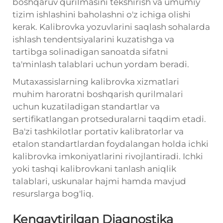
boshqaruv qurilmasini tekshirish va umumiy
tizim ishlashini baholashni o'z ichiga olishi
kerak. Kalibrovka yozuvlarini saqlash sohalarda
ishlash tendentsiyalarini kuzatishga va
tartibga solinadigan sanoatda sifatni
ta'minlash talablari uchun yordam beradi.
Mutaxassislarning kalibrovka xizmatlari
muhim haroratni boshqarish qurilmalari
uchun kuzatiladigan standartlar va
sertifikatlangan protseduralarni taqdim etadi.
Ba'zi tashkilotlar portativ kalibratorlar va
etalon standartlardan foydalangan holda ichki
kalibrovka imkoniyatlarini rivojlantiradi. Ichki
yoki tashqi kalibrovkani tanlash aniqlik
talablari, uskunalar hajmi hamda mavjud
resurslarga bog'liq.
Kengaytirilgan Diagnostika