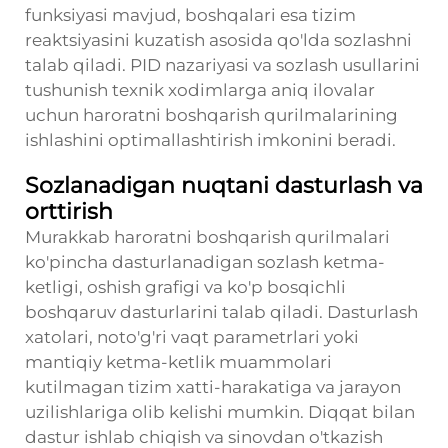
funksiyasi mavjud, boshqalari esa tizim
reaktsiyasini kuzatish asosida qo'lda sozlashni
talab qiladi. PID nazariyasi va sozlash usullarini
tushunish texnik xodimlarga aniq ilovalar
uchun haroratni boshqarish qurilmalarining
ishlashini optimallashtirish imkonini beradi.
Sozlanadigan nuqtani dasturlash va
orttirish
Murakkab haroratni boshqarish qurilmalari
ko'pincha dasturlanadigan sozlash ketma-
ketligi, oshish grafigi va ko'p bosqichli
boshqaruv dasturlarini talab qiladi. Dasturlash
xatolari, noto'g'ri vaqt parametrlari yoki
mantiqiy ketma-ketlik muammolari
kutilmagan tizim xatti-harakatiga va jarayon
uzilishlariga olib kelishi mumkin. Diqqat bilan
dastur ishlab chiqish va sinovdan o'tkazish