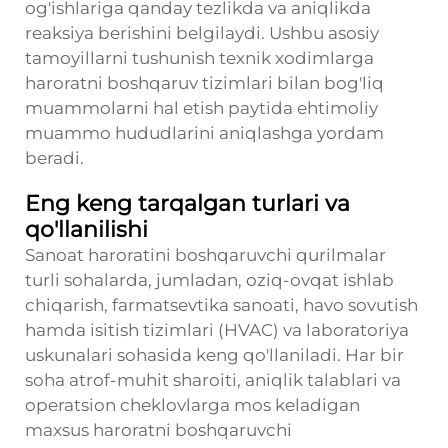
og'ishlariga qanday tezlikda va aniqlikda
reaksiya berishini belgilaydi. Ushbu asosiy
tamoyillarni tushunish texnik xodimlarga
haroratni boshqaruv tizimlari bilan bog'liq
muammolarni hal etish paytida ehtimoliy
muammo hududlarini aniqlashga yordam
beradi.
Eng keng tarqalgan turlari va
qo'llanilishi
Sanoat haroratini boshqaruvchi qurilmalar
turli sohalarda, jumladan, oziq-ovqat ishlab
chiqarish, farmatsevtika sanoati, havo sovutish
hamda isitish tizimlari (HVAC) va laboratoriya
uskunalari sohasida keng qo'llaniladi. Har bir
soha atrof-muhit sharoiti, aniqlik talablari va
operatsion cheklovlarga mos keladigan
maxsus haroratni boshqaruvchi