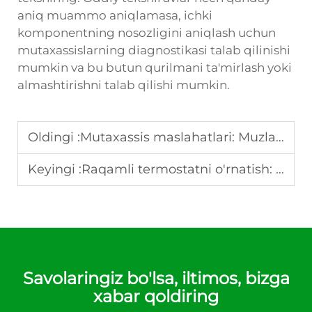
aniq muammo aniqlamasa, ichki
komponentning nosozligini aniqlash uchun
mutaxassislarning diagnostikasi talab qilinishi
mumkin va bu butun qurilmani ta'mirlash yoki
almashtirishni talab qilishi mumkin.
Oldingi :
Mutaxassis maslahatlari: Muzlatgich haroratini sozlashni o'rganing
Keyingi :
Raqamli termostatni o'rnatish: Qadamma-qadam qo'llanma
Savolaringiz bo'lsa, iltimos, bizga
xabar qoldiring