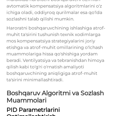
avtomatik kompensatsiya algoritmlarini o'z
ichiga oladi, oddiyroq qurilmalar esa qo'lda
sozlashni talab qilishi mumkin.
Haroratni boshqaruvchining ishlashiga atrof-
muhit ta'sirini tushunish texnik xodimlarga
mos kompensatsiya strategiyalarini joriy
etishga va atrof-muhit omillarining o'lchash
muammolariga hissa qo'shishiga yordam
beradi. Ventilyatsiya va tebranishdan himoya
qilish kabi to'g'ri o'rnatish amaliyoti
boshqaruvchining aniqligiga atrof-muhit
ta'sirini minimallashtiradi.
Boshqaruv Algoritmi va Sozlash
Muammolari
PID Parametrlarini