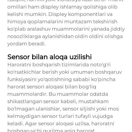
omillari ham displey ishlamay qolishiga olib
kelishi mumkin. Displey komponentlari va
himoya qoplamalarini muntazam tekshirish
ko'plab aralashuv muammolarini yanada jiddiy
nosozliklarga aylanishidan oldin oldini olishga
yordam beradi.
Sensor bilan aloqa uzilishi
Haroratni boshqarish tizimlarida noto'g'ri
ko'rsatkichlar berish yoki umuman boshqaruv
funksiyasini yo'qotishning sababi ko'pincha
harorat sensori aloqasi bilan bog'liq
muammolardir. Bu muammolar odatda
shikastlangan sensor kabeli, mustahkam
bo'lmagan ulanishlar, sensor siljishi yoki mos
kelmaydigan sensor turlari tufayli vujudga
keladi. Agar sensor aloqasi uzilsa, haroratni
boshqaruvchi qurilma aniq harorat