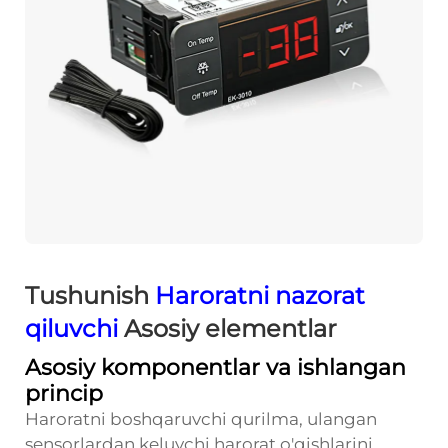
Tushunish
Haroratni nazorat
qiluvchi
Asosiy elementlar
Asosiy komponentlar va ishlangan
princip
Haroratni boshqaruvchi qurilma, ulangan
sensorlardan keluvchi harorat o'qishlarini