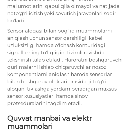
ma'lumotlarini qabul qila olmaydi va natijada
noto'g'ri isitish yoki sovutish jarayonlari sodir
bo'ladi.
Sensor aloqasi bilan bog'liq muammolarni
aniqlash uchun sensor qarshiligi, kabel
uzluksizligi hamda o'lchash konturidagi
signallarning to'liqligini tizimli ravishda
tekshirish talab etiladi. Haroratni boshqaruvchi
qurilmalarni ishlab chiqaruvchilar nosoz
komponentlarni aniqlash hamda sensorlar
bilan boshqaruv bloklari orasidagi to'g'ri
aloqani tiklashga yordam beradigan maxsus
sensor xususiyatlari hamda sinov
protseduralarini taqdim etadi.
Quvvat manbai va elektr
muammolari