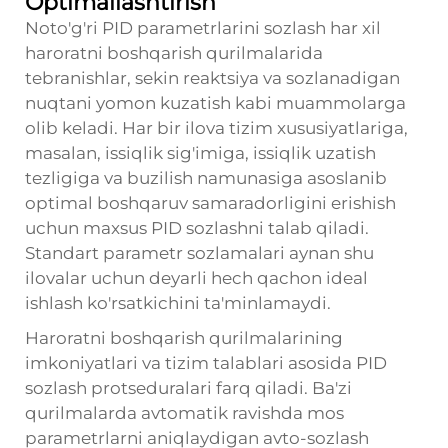
Optimallashtirish
Noto'g'ri PID parametrlarini sozlash har xil
haroratni boshqarish qurilmalarida
tebranishlar, sekin reaktsiya va sozlanadigan
nuqtani yomon kuzatish kabi muammolarga
olib keladi. Har bir ilova tizim xususiyatlariga,
masalan, issiqlik sig'imiga, issiqlik uzatish
tezligiga va buzilish namunasiga asoslanib
optimal boshqaruv samaradorligini erishish
uchun maxsus PID sozlashni talab qiladi.
Standart parametr sozlamalari aynan shu
ilovalar uchun deyarli hech qachon ideal
ishlash ko'rsatkichini ta'minlamaydi.
Haroratni boshqarish qurilmalarining
imkoniyatlari va tizim talablari asosida PID
sozlash protseduralari farq qiladi. Ba'zi
qurilmalarda avtomatik ravishda mos
parametrlarni aniqlaydigan avto-sozlash