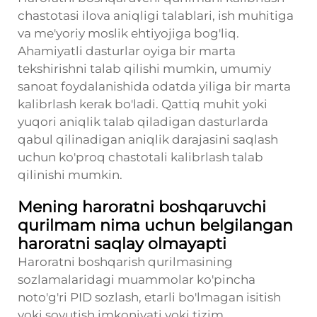
chastotasi ilova aniqligi talablari, ish muhitiga
va me'yoriy moslik ehtiyojiga bog'liq.
Ahamiyatli dasturlar oyiga bir marta
tekshirishni talab qilishi mumkin, umumiy
sanoat foydalanishida odatda yiliga bir marta
kalibrlash kerak bo'ladi. Qattiq muhit yoki
yuqori aniqlik talab qiladigan dasturlarda
qabul qilinadigan aniqlik darajasini saqlash
uchun ko'proq chastotali kalibrlash talab
qilinishi mumkin.
Mening haroratni boshqaruvchi
qurilmam nima uchun belgilangan
haroratni saqlay olmayapti
Haroratni boshqarish qurilmasining
sozlamalaridagi muammolar ko'pincha
noto'g'ri PID sozlash, etarli bo'lmagan isitish
yoki sovutish imkoniyati yoki tizim