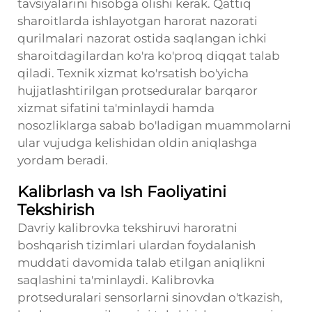
tavsiyalarini hisobga olishi kerak. Qattiq
sharoitlarda ishlayotgan harorat nazorati
qurilmalari nazorat ostida saqlangan ichki
sharoitdagilardan ko'ra ko'proq diqqat talab
qiladi. Texnik xizmat ko'rsatish bo'yicha
hujjatlashtirilgan protseduralar barqaror
xizmat sifatini ta'minlaydi hamda
nosozliklarga sabab bo'ladigan muammolarni
ular vujudga kelishidan oldin aniqlashga
yordam beradi.
Kalibrlash va Ish Faoliyatini
Tekshirish
Davriy kalibrovka tekshiruvi haroratni
boshqarish tizimlari ulardan foydalanish
muddati davomida talab etilgan aniqlikni
saqlashini ta'minlaydi. Kalibrovka
protseduralari sensorlarni sinovdan o'tkazish,