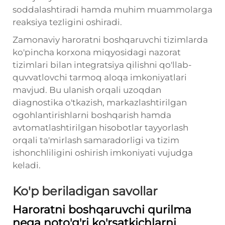
soddalashtiradi hamda muhim muammolarga
reaksiya tezligini oshiradi.
Zamonaviy haroratni boshqaruvchi tizimlarda
ko'pincha korxona miqyosidagi nazorat
tizimlari bilan integratsiya qilishni qo'llab-
quvvatlovchi tarmoq aloqa imkoniyatlari
mavjud. Bu ulanish orqali uzoqdan
diagnostika o'tkazish, markazlashtirilgan
ogohlantirishlarni boshqarish hamda
avtomatlashtirilgan hisobotlar tayyorlash
orqali ta'mirlash samaradorligi va tizim
ishonchliligini oshirish imkoniyati vujudga
keladi.
Ko'p beriladigan savollar
Haroratni boshqaruvchi qurilma
nega noto'g'ri ko'rsatkichlarni