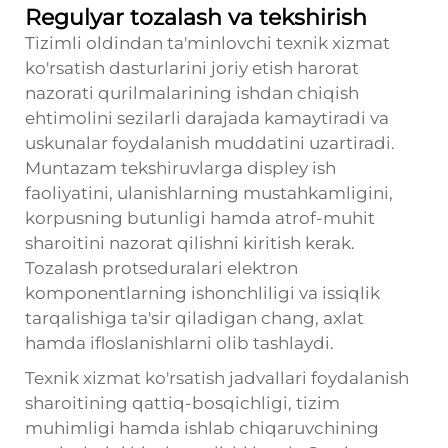
Regulyar tozalash va tekshirish
Tizimli oldindan ta'minlovchi texnik xizmat
ko'rsatish dasturlarini joriy etish harorat
nazorati qurilmalarining ishdan chiqish
ehtimolini sezilarli darajada kamaytiradi va
uskunalar foydalanish muddatini uzartiradi.
Muntazam tekshiruvlarga displey ish
faoliyatini, ulanishlarning mustahkamligini,
korpusning butunligi hamda atrof-muhit
sharoitini nazorat qilishni kiritish kerak.
Tozalash protseduralari elektron
komponentlarning ishonchliligi va issiqlik
tarqalishiga ta'sir qiladigan chang, axlat
hamda ifloslanishlarni olib tashlaydi.
Texnik xizmat ko'rsatish jadvallari foydalanish
sharoitining qattiq-bosqichligi, tizim
muhimligi hamda ishlab chiqaruvchining