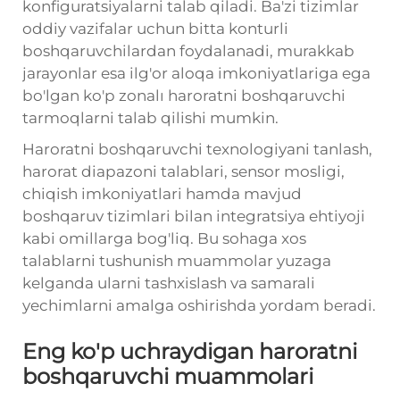
konfiguratsiyalarni talab qiladi. Ba'zi tizimlar
oddiy vazifalar uchun bitta konturli
boshqaruvchilardan foydalanadi, murakkab
jarayonlar esa ilg'or aloqa imkoniyatlariga ega
bo'lgan ko'p zonalı haroratni boshqaruvchi
tarmoqlarni talab qilishi mumkin.
Haroratni boshqaruvchi texnologiyani tanlash,
harorat diapazoni talablari, sensor mosligi,
chiqish imkoniyatlari hamda mavjud
boshqaruv tizimlari bilan integratsiya ehtiyoji
kabi omillarga bog'liq. Bu sohaga xos
talablarni tushunish muammolar yuzaga
kelganda ularni tashxislash va samarali
yechimlarni amalga oshirishda yordam beradi.
Eng ko'p uchraydigan haroratni
boshqaruvchi muammolari