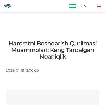
UZ
Biz Haqidida
Qidirish
Haroratni Boshqarish Qurilmasi
Mahsulotlar
Muammolari: Keng Tarqalgan
Noaniqlik
Biz bilan bog'lanish
2026-01-19 13:00:00