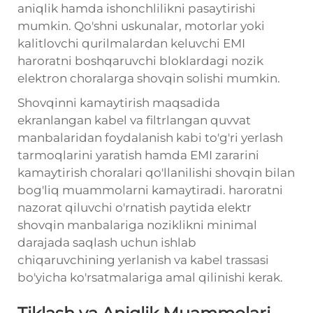
aniqlik hamda ishonchlilikni pasaytirishi
mumkin. Qo'shni uskunalar, motorlar yoki
kalitlovchi qurilmalardan keluvchi EMI
haroratni boshqaruvchi bloklardagi nozik
elektron choralarga shovqin solishi mumkin.
Shovqinni kamaytirish maqsadida
ekranlangan kabel va filtrlangan quvvat
manbalaridan foydalanish kabi to'g'ri yerlash
tarmoqlarini yaratish hamda EMI zararini
kamaytirish choralari qo'llanilishi shovqin bilan
bog'liq muammolarni kamaytiradi.
haroratni
nazorat qiluvchi
o'rnatish paytida elektr
shovqin manbalariga noziklikni minimal
darajada saqlash uchun ishlab
chiqaruvchining yerlanish va kabel trassasi
bo'yicha ko'rsatmalariga amal qilinishi kerak.