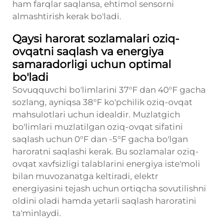
ham farqlar saqlansa, ehtimol sensorni
almashtirish kerak bo'ladi.
Qaysi harorat sozlamalari oziq-
ovqatni saqlash va energiya
samaradorligi uchun optimal
bo'ladi
Sovuqquvchi bo'limlarini 37°F dan 40°F gacha
sozlang, ayniqsa 38°F ko'pchilik oziq-ovqat
mahsulotlari uchun idealdir. Muzlatgich
bo'limlari muzlatilgan oziq-ovqat sifatini
saqlash uchun 0°F dan -5°F gacha bo'lgan
haroratni saqlashi kerak. Bu sozlamalar oziq-
ovqat xavfsizligi talablarini energiya iste'moli
bilan muvozanatga keltiradi, elektr
energiyasini tejash uchun ortiqcha sovutilishni
oldini oladi hamda yetarli saqlash haroratini
ta'minlaydi.