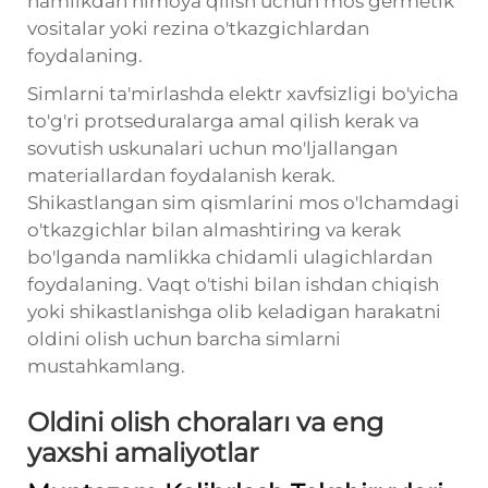
namlikdan himoya qilish uchun mos germetik
vositalar yoki rezina o'tkazgichlardan
foydalaning.
Simlarni ta'mirlashda elektr xavfsizligi bo'yicha
to'g'ri protseduralarga amal qilish kerak va
sovutish uskunalari uchun mo'ljallangan
materiallardan foydalanish kerak.
Shikastlangan sim qismlarini mos o'lchamdagi
o'tkazgichlar bilan almashtiring va kerak
bo'lganda namlikka chidamli ulagichlardan
foydalaning. Vaqt o'tishi bilan ishdan chiqish
yoki shikastlanishga olib keladigan harakatni
oldini olish uchun barcha simlarni
mustahkamlang.
Oldini olish choraları va eng
yaxshi amaliyotlar