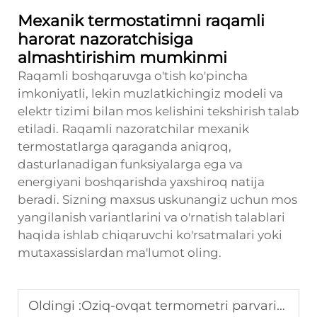
Mexanik termostatimni raqamli
harorat nazoratchisiga
almashtirishim mumkinmi
Raqamli boshqaruvga o'tish ko'pincha
imkoniyatli, lekin muzlatkichingiz modeli va
elektr tizimi bilan mos kelishini tekshirish talab
etiladi. Raqamli nazoratchilar mexanik
termostatlarga qaraganda aniqroq,
dasturlanadigan funksiyalarga ega va
energiyani boshqarishda yaxshiroq natija
beradi. Sizning maxsus uskunangiz uchun mos
yangilanish variantlarini va o'rnatish talablari
haqida ishlab chiqaruvchi ko'rsatmalari yoki
mutaxassislardan ma'lumot oling.
Oldingi :
Oziq-ovqat termometri parvarishi: Ta'mirlash va sozlash