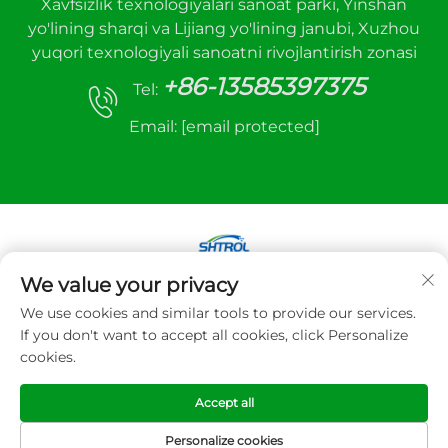
Xavfsizlik texnologiyalari sanoat parki, Yinshan
yo'lining sharqi va Lijiang yo'lining janubi, Xuzhou
yuqori texnologiyali sanoatni rivojlantirish zonasi
+86-13585397375
Tel:
Email:
[email protected]
We value your privacy
Mualliflik huquqi © 2025 Xuzhou sanhe avtomatik
We use cookies and similar tools to provide our services.
boshqaruv uskunalari Co.,LTD. Barcha huquqlar
If you don't want to accept all cookies, click Personalize
himoyalangan
cookies.
Maxfiylik siyosati
Accept all
Personalize cookies