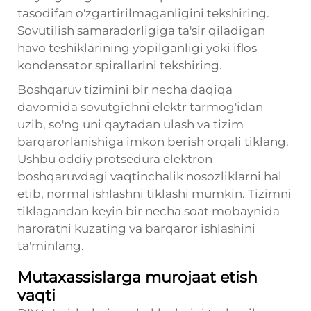
tasodifan o'zgartirilmaganligini tekshiring.
Sovutilish samaradorligiga ta'sir qiladigan
havo teshiklarining yopilganligi yoki iflos
kondensator spirallarini tekshiring.
Boshqaruv tizimini bir necha daqiqa
davomida sovutgichni elektr tarmog'idan
uzib, so'ng uni qaytadan ulash va tizim
barqarorlanishiga imkon berish orqali tiklang.
Ushbu oddiy protsedura elektron
boshqaruvdagi vaqtinchalik nosozliklarni hal
etib, normal ishlashni tiklashi mumkin. Tizimni
tiklagandan keyin bir necha soat mobaynida
haroratni kuzating va barqaror ishlashini
ta'minlang.
Mutaxassislarga murojaat etish
vaqti