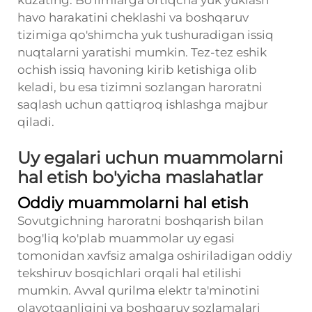
kuzating. Bo'limlarga ortiqcha yuk yuklash
havo harakatini cheklashi va boshqaruv
tizimiga qo'shimcha yuk tushuradigan issiq
nuqtalarni yaratishi mumkin. Tez-tez eshik
ochish issiq havoning kirib ketishiga olib
keladi, bu esa tizimni sozlangan haroratni
saqlash uchun qattiqroq ishlashga majbur
qiladi.
Uy egalari uchun muammolarni
hal etish bo'yicha maslahatlar
Oddiy muammolarni hal etish
Sovutgichning haroratni boshqarish bilan
bog'liq ko'plab muammolar uy egasi
tomonidan xavfsiz amalga oshiriladigan oddiy
tekshiruv bosqichlari orqali hal etilishi
mumkin. Avval qurilma elektr ta'minotini
olayotganligini va boshqaruv sozlamalari