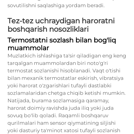
sovutilishni saqlashiga yordam beradi.
Tez-tez uchraydigan haroratni
boshqarish nosozliklari
Termostatni sozlash bilan bog'liq
muammolar
Muzlatkich ishlashiga ta'sir qiladigan eng keng
tarqalgan muammolardan biri noto'g'ri
termostat sozlanishi hisoblanadi. Vaqt o'tishi
bilan mexanik termostatlar eskirish, vibratsiya
yoki harorat o'zgarishlari tufayli dastlabki
sozlamalaridan chetga chiqib ketishi mumkin.
Natijada, burama sozlamasiga qaramay,
harorat doimiy ravishda juda iliq yoki juda
sovuq bo'lib qoladi. Raqamli boshqaruv
qurilmalari ham sensor qiymatining siljishi
yoki dasturiy ta'minot xatosi tufayli sozlanish