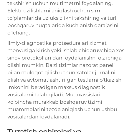
tekshirish uchun multimetrni foydalaning.
Elektr uzilishlarni aniqlash uchun sim
to'plamlarida uzluksizlikni tekshiring va turli
boshqaruv nuqtalarida kuchlanish darajasini
o'lchang.
Ilmiy-diagnostika protseduralari xizmat
menyusiga kirish yoki ishlab chiqaruvchiga xos
sinov protokollari dan foydalanishni o'z ichiga
olishi mumkin. Ba'zi tizimlar nazorat paneli
bilan muloqot qilish uchun xatolar jurnalini
olish va avtomatlashtirilgan testlarni o'tkazish
imkonini beradigan maxsus diagnostik
vositalarni talab qiladi. Mutaxassislari
ko'pincha murakkab boshqaruv tizimi
muammolarini tezda aniqlash uchun ushbu
vositalardan foydalanadi.
Tuzatish echimlari va