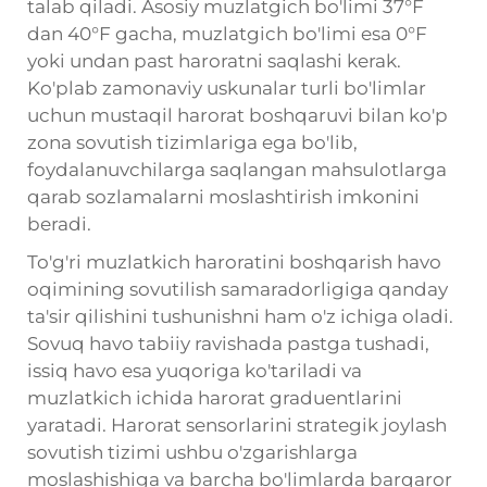
talab qiladi. Asosiy muzlatgich bo'limi 37°F
dan 40°F gacha, muzlatgich bo'limi esa 0°F
yoki undan past haroratni saqlashi kerak.
Ko'plab zamonaviy uskunalar turli bo'limlar
uchun mustaqil harorat boshqaruvi bilan ko'p
zona sovutish tizimlariga ega bo'lib,
foydalanuvchilarga saqlangan mahsulotlarga
qarab sozlamalarni moslashtirish imkonini
beradi.
To'g'ri muzlatkich haroratini boshqarish havo
oqimining sovutilish samaradorligiga qanday
ta'sir qilishini tushunishni ham o'z ichiga oladi.
Sovuq havo tabiiy ravishada pastga tushadi,
issiq havo esa yuqoriga ko'tariladi va
muzlatkich ichida harorat graduentlarini
yaratadi. Harorat sensorlarini strategik joylash
sovutish tizimi ushbu o'zgarishlarga
moslashishiga va barcha bo'limlarda barqaror