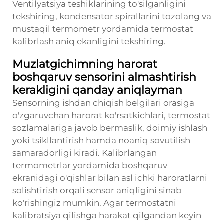
Ventilyatsiya teshiklarining to'silganligini
tekshiring, kondensator spirallarini tozolang va
mustaqil termometr yordamida termostat
kalibrlash aniq ekanligini tekshiring.
Muzlatgichimning harorat
boshqaruv sensorini almashtirish
kerakligini qanday aniqlayman
Sensorning ishdan chiqish belgilari orasiga
o'zgaruvchan harorat ko'rsatkichlari, termostat
sozlamalariga javob bermaslik, doimiy ishlash
yoki tsikllantirish hamda noaniq sovutilish
samaradorligi kiradi. Kalibrlangan
termometrlar yordamida boshqaruv
ekranidagi o'qishlar bilan asl ichki haroratlarni
solishtirish orqali sensor aniqligini sinab
ko'rishingiz mumkin. Agar termostatni
kalibratsiya qilishga harakat qilgandan keyin