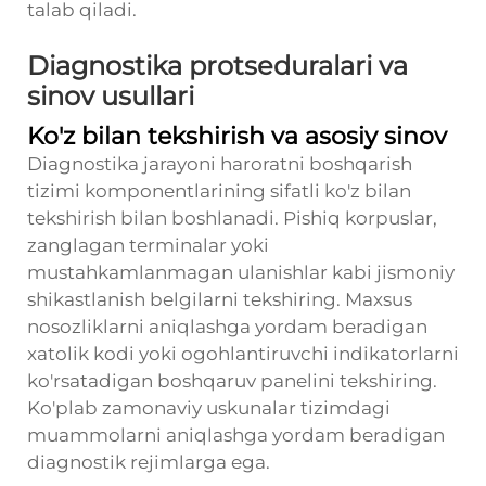
talab qiladi.
Diagnostika protseduralari va
sinov usullari
Ko'z bilan tekshirish va asosiy sinov
Diagnostika jarayoni haroratni boshqarish
tizimi komponentlarining sifatli ko'z bilan
tekshirish bilan boshlanadi. Pishiq korpuslar,
zanglagan terminalar yoki
mustahkamlanmagan ulanishlar kabi jismoniy
shikastlanish belgilarni tekshiring. Maxsus
nosozliklarni aniqlashga yordam beradigan
xatolik kodi yoki ogohlantiruvchi indikatorlarni
ko'rsatadigan boshqaruv panelini tekshiring.
Ko'plab zamonaviy uskunalar tizimdagi
muammolarni aniqlashga yordam beradigan
diagnostik rejimlarga ega.