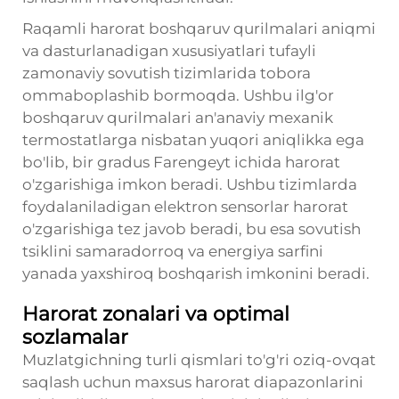
Raqamli harorat boshqaruv qurilmalari aniqmi
va dasturlanadigan xususiyatlari tufayli
zamonaviy sovutish tizimlarida tobora
ommaboplashib bormoqda. Ushbu ilg'or
boshqaruv qurilmalari an'anaviy mexanik
termostatlarga nisbatan yuqori aniqlikka ega
bo'lib, bir gradus Farengeyt ichida harorat
o'zgarishiga imkon beradi. Ushbu tizimlarda
foydalaniladigan elektron sensorlar harorat
o'zgarishiga tez javob beradi, bu esa sovutish
tsiklini samaradorroq va energiya sarfini
yanada yaxshiroq boshqarish imkonini beradi.
Harorat zonalari va optimal
sozlamalar
Muzlatgichning turli qismlari to'g'ri oziq-ovqat
saqlash uchun maxsus harorat diapazonlarini