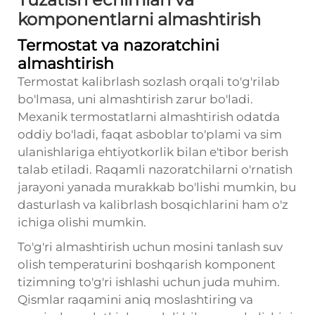
komponentlarni almashtirish
Termostat va nazoratchini
almashtirish
Termostat kalibrlash sozlash orqali to'g'rilab
bo'lmasa, uni almashtirish zarur bo'ladi.
Mexanik termostatlarni almashtirish odatda
oddiy bo'ladi, faqat asboblar to'plami va sim
ulanishlariga ehtiyotkorlik bilan e'tibor berish
talab etiladi. Raqamli nazoratchilarni o'rnatish
jarayoni yanada murakkab bo'lishi mumkin, bu
dasturlash va kalibrlash bosqichlarini ham o'z
ichiga olishi mumkin.
To'g'ri almashtirish uchun mosini tanlash
suv
olish temperaturini boshqarish
komponent
tizimning to'g'ri ishlashi uchun juda muhim.
Qismlar raqamini aniq moslashtiring va