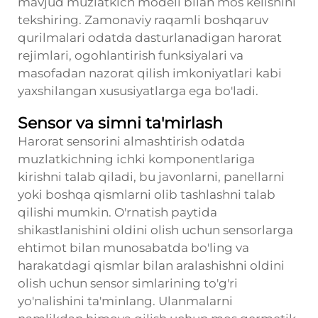
mavjud muzlatkich modeli bilan mos kelishini
tekshiring. Zamonaviy raqamli boshqaruv
qurilmalari odatda dasturlanadigan harorat
rejimlari, ogohlantirish funksiyalari va
masofadan nazorat qilish imkoniyatlari kabi
yaxshilangan xususiyatlarga ega bo'ladi.
Sensor va simni ta'mirlash
Harorat sensorini almashtirish odatda
muzlatkichning ichki komponentlariga
kirishni talab qiladi, bu javonlarni, panellarni
yoki boshqa qismlarni olib tashlashni talab
qilishi mumkin. O'rnatish paytida
shikastlanishini oldini olish uchun sensorlarga
ehtimot bilan munosabatda bo'ling va
harakatdagi qismlar bilan aralashishni oldini
olish uchun sensor simlarining to'g'ri
yo'nalishini ta'minlang. Ulanmalarni