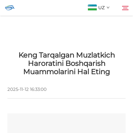
UZ
Biz Haqimizda
Qidiruv
Keng Tarqalgan Muzlatkich
Mahsulotlar
Haroratini Boshqarish
Muammolarini Hal Eting
Biz bilan bog'lanish
2025-11-12 16:33:00