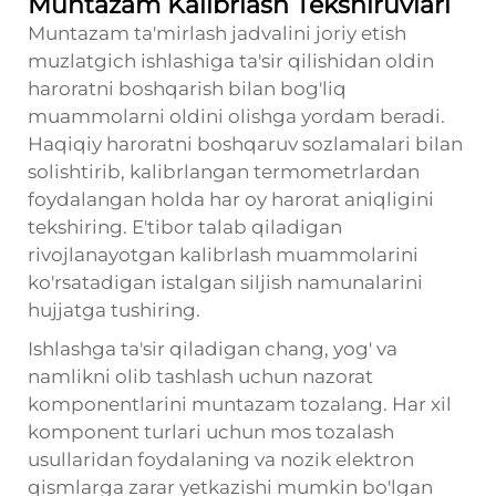
Muntazam Kalibrlash Tekshiruvlari
Muntazam ta'mirlash jadvalini joriy etish
muzlatgich ishlashiga ta'sir qilishidan oldin
haroratni boshqarish bilan bog'liq
muammolarni oldini olishga yordam beradi.
Haqiqiy haroratni boshqaruv sozlamalari bilan
solishtirib, kalibrlangan termometrlardan
foydalangan holda har oy harorat aniqligini
tekshiring. E'tibor talab qiladigan
rivojlanayotgan kalibrlash muammolarini
ko'rsatadigan istalgan siljish namunalarini
hujjatga tushiring.
Ishlashga ta'sir qiladigan chang, yog' va
namlikni olib tashlash uchun nazorat
komponentlarini muntazam tozalang. Har xil
komponent turlari uchun mos tozalash
usullaridan foydalaning va nozik elektron
qismlarga zarar yetkazishi mumkin bo'lgan