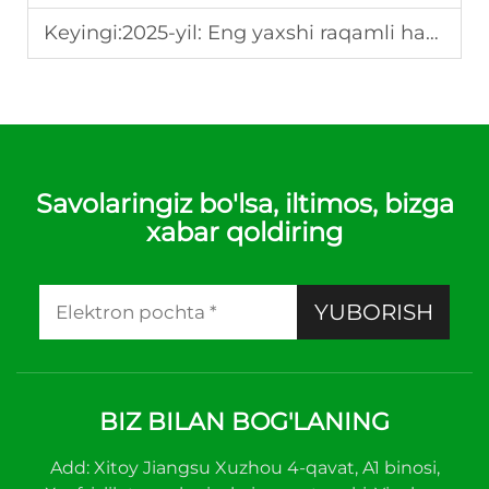
Keyingi:
2025-yil: Eng yaxshi raqamli harorat boshqaruvchisining xususiyatlari
Savolaringiz bo'lsa, iltimos, bizga
xabar qoldiring
YUBORISH
BIZ BILAN BOG'LANING
Add: Xitoy Jiangsu Xuzhou 4-qavat, A1 binosi,