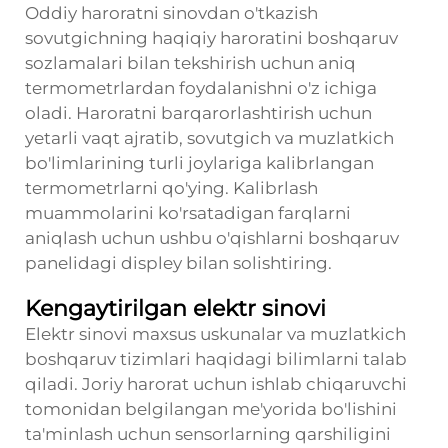
Oddiy haroratni sinovdan o'tkazish
sovutgichning haqiqiy haroratini boshqaruv
sozlamalari bilan tekshirish uchun aniq
termometrlardan foydalanishni o'z ichiga
oladi. Haroratni barqarorlashtirish uchun
yetarli vaqt ajratib, sovutgich va muzlatkich
bo'limlarining turli joylariga kalibrlangan
termometrlarni qo'ying. Kalibrlash
muammolarini ko'rsatadigan farqlarni
aniqlash uchun ushbu o'qishlarni boshqaruv
panelidagi displey bilan solishtiring.
Kengaytirilgan elektr sinovi
Elektr sinovi maxsus uskunalar va muzlatkich
boshqaruv tizimlari haqidagi bilimlarni talab
qiladi. Joriy harorat uchun ishlab chiqaruvchi
tomonidan belgilangan me'yorida bo'lishini
ta'minlash uchun sensorlarning qarshiligini