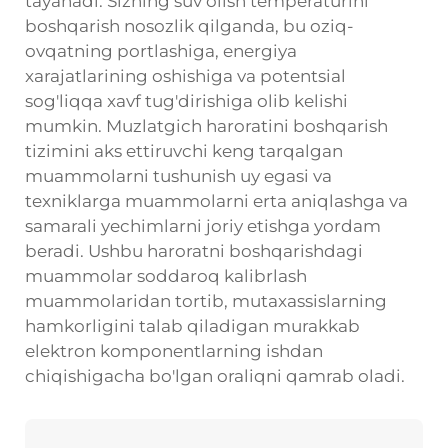
tayanadi. Sizning
suv olish temperaturini
boshqarish
nosozlik qilganda, bu oziq-
ovqatning portlashiga, energiya
xarajatlarining oshishiga va potentsial
sog'liqqa xavf tug'dirishiga olib kelishi
mumkin. Muzlatgich haroratini boshqarish
tizimini aks ettiruvchi keng tarqalgan
muammolarni tushunish uy egasi va
texniklarga muammolarni erta aniqlashga va
samarali yechimlarni joriy etishga yordam
beradi. Ushbu haroratni boshqarishdagi
muammolar soddaroq kalibrlash
muammolaridan tortib, mutaxassislarning
hamkorligini talab qiladigan murakkab
elektron komponentlarning ishdan
chiqishigacha bo'lgan oraliqni qamrab oladi.