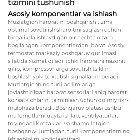
tizimini tushunish
Asosiy komponentlar va ishlash
Muzlatgich haroratini boshqarish tizimi
optimal sovutilish sharoitini saqlash uchun
birgalikda ishlaydigan bir nechta o'zaro
bog'langan komponentlardan iborat. Asosiy
termostat markaziy boshqaruv qurilmasi
sifatida xizmat qiladi, ichki haroratni nazorat
qilib, kompressorlarga sovutish tsiklini
boshlash yoki to'xtatish signallarini beradi.
Muzlatgichning turli bo'limlariga
joylashtirilgan harorat sensorlari aniq harorat
ko'rsatkichlarini ta'minlash uchun doimiy fikr-
mulohaza beradi. Boshqaruv platasi ushbu
ma'lumotlarni qayta ishlab, ventilyatorlar,
to'yinganlik rezaklari va shamollatgich
boshqaruvi jumladan, turli komponentlarning
ishlashini muvofiqlashtiradi.