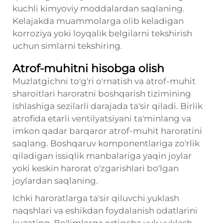
kuchli kimyoviy moddalardan saqlaning.
Kelajakda muammolarga olib keladigan
korroziya yoki loyqalik belgilarni tekshirish
uchun simlarni tekshiring.
Atrof-muhitni hisobga olish
Muzlatgichni to'g'ri o'rnatish va atrof-muhit
sharoitlari haroratni boshqarish tizimining
ishlashiga sezilarli darajada ta'sir qiladi. Birlik
atrofida etarli ventilyatsiyani ta'minlang va
imkon qadar barqaror atrof-muhit haroratini
saqlang. Boshqaruv komponentlariga zo'rlik
qiladigan issiqlik manbalariga yaqin joylar
yoki keskin harorat o'zgarishlari bo'lgan
joylardan saqlaning.
Ichki haroratlarga ta'sir qiluvchi yuklash
naqshlari va eshikdan foydalanish odatlarini