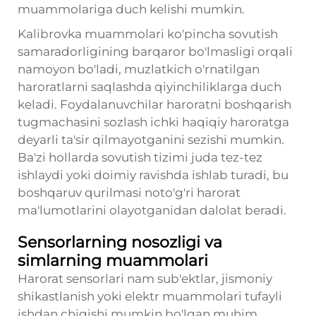
muammolariga duch kelishi mumkin.
Kalibrovka muammolari ko'pincha sovutish
samaradorligining barqaror bo'lmasligi orqali
namoyon bo'ladi, muzlatkich o'rnatilgan
haroratlarni saqlashda qiyinchiliklarga duch
keladi. Foydalanuvchilar haroratni boshqarish
tugmachasini sozlash ichki haqiqiy haroratga
deyarli ta'sir qilmayotganini sezishi mumkin.
Ba'zi hollarda sovutish tizimi juda tez-tez
ishlaydi yoki doimiy ravishda ishlab turadi, bu
boshqaruv qurilmasi noto'g'ri harorat
ma'lumotlarini olayotganidan dalolat beradi.
Sensorlarning nosozligi va
simlarning muammolari
Harorat sensorlari nam sub'ektlar, jismoniy
shikastlanish yoki elektr muammolari tufayli
ishdan chiqishi mumkin bo'lgan muhim