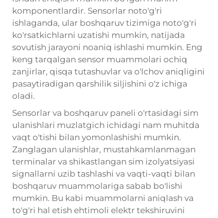
komponentlardir. Sensorlar noto'g'ri
ishlaganda, ular boshqaruv tizimiga noto'g'ri
ko'rsatkichlarni uzatishi mumkin, natijada
sovutish jarayoni noaniq ishlashi mumkin. Eng
keng tarqalgan sensor muammolari ochiq
zanjirlar, qisqa tutashuvlar va o'lchov aniqligini
pasaytiradigan qarshilik siljishini o'z ichiga
oladi.
Sensorlar va boshqaruv paneli o'rtasidagi sim
ulanishlari muzlatgich ichidagi nam muhitda
vaqt o'tishi bilan yomonlashishi mumkin.
Zanglagan ulanishlar, mustahkamlanmagan
terminalar va shikastlangan sim izolyatsiyasi
signallarni uzib tashlashi va vaqti-vaqti bilan
boshqaruv muammolariga sabab bo'lishi
mumkin. Bu kabi muammolarni aniqlash va
to'g'ri hal etish ehtimoli elektr tekshiruvini