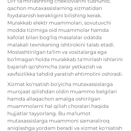
DIY ta'mirlashning cheklovlarini tushunib,
qachon mutaxassislarning xizmatidan
foydalanish kerakligini bilishing kerak.
Murakkab elektr muammolari, sovutuvchi
modda tizimiga oid muammolar hamda
kafolat bilan bog'liq masalalar odatda
malakali texnikaning ishtirokini talab etadi.
Moslashtirilgan ta'lim va vositalarga ega
bo'lmagan holda murakkab ta'mirlash ishlarini
bajarish qo'shimcha zarar yetkazish va
xavfsizlikka tahdid yaratish ehtimolini oshiradi.
Xizmat ko'rsatish bo'yicha mutaxassislarga
murojaat qilishdan oldin muammo belgilari
hamda allaqachon amalga oshirilgan
muammolarni hal qilish choralari haqida
hujjatlar tayyorlang. Bu ma'lumot
mutaxassislarga muammoni samaraliroq
aniqlashga yordam beradi va xizmat ko'rsatish