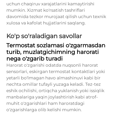
uchun chaqiruv xarajatlarini kamaytirishi
mumkin. Xizmat ko'rsatish tashriflari
davomida tezkor murojaat qilish uchun texnik
xulosa va kafolat hujjatlarini saqlang.
Ko'p so'raladigan savollar
Termostat sozlamasi o'zgarmasdan
turib, muzlatgichimning harorati
nega o'zgarib turadi
Harorat o'zgarishi odatda nuqsonli harorat
sensorlari, eskirgan termostat kontaktlari yoki
yetarli bo'lmagan havo almashinuvi kabi bir
nechta omillar tufayli yuzaga keladi. Tez-tez
eshik ochilishi, ortiqcha yuklanish yoki issiqlik
manbalariga yaqin joylashtirish kabi atrof-
muhit o'zgarishlari ham haroratdagi
o'zgarishlarga olib kelishi mumkin.