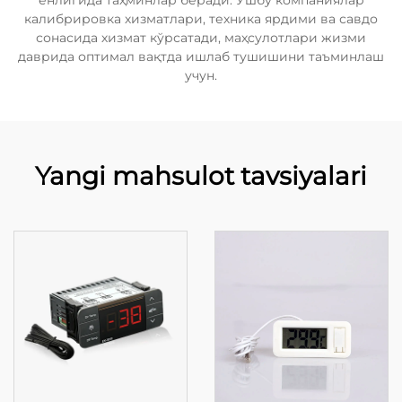
ёнлигида таҳминлар беради. Ушбу компаниялар
калибрировка хизматлари, техника ярдими ва савдо
сонасида хизмат кўрсатади, маҳсулотлари жизми
даврида оптимал вақтда ишлаб тушишини таъминлаш
учун.
Yangi mahsulot tavsiyalari