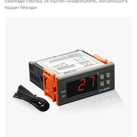
саҳобада сақлаш va ишлаб чиқаришNING юксалишига
ёрдам беради.