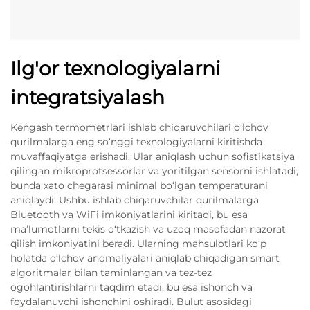
Ilg'or texnologiyalarni
integratsiyalash
Kengash termometrlari ishlab chiqaruvchilari o‘lchov
qurilmalarga eng so‘nggi texnologiyalarni kiritishda
muvaffaqiyatga erishadi. Ular aniqlash uchun sofistikatsiya
qilingan mikroprotsessorlar va yoritilgan sensorni ishlatadi,
bunda xato chegarasi minimal bo‘lgan temperaturani
aniqlaydi. Ushbu ishlab chiqaruvchilar qurilmalarga
Bluetooth va WiFi imkoniyatlarini kiritadi, bu esa
ma’lumotlarni tekis o‘tkazish va uzoq masofadan nazorat
qilish imkoniyatini beradi. Ularning mahsulotlari ko‘p
holatda o‘lchov anomaliyalari aniqlab chiqadigan smart
algoritmalar bilan taminlangan va tez-tez
ogohlantirishlarni taqdim etadi, bu esa ishonch va
foydalanuvchi ishonchini oshiradi. Bulut asosidagi