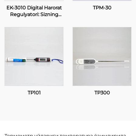
EK-3010 Digital Harorat
TPM-30
Regulyatori: Sizning
Ong Parmoqlaringizda
Aniqlik
TP101
TP300
Термометр уйлариги температура ёзимлирида