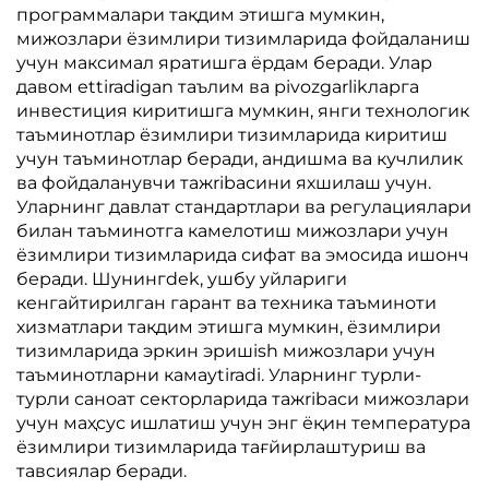
программалари тақдим этишга мумкин,
мижозлари ёзимлири тизимларида фойдаланиш
учун максимал яратишга ёрдам беради. Улар
давом ettiradigan таълим ва рivozgarlikларга
инвестиция киритишга мумкин, янги технологик
таъминотлар ёзимлири тизимларида киритиш
учун таъминотлар беради, андишма ва кучлилик
ва фойдаланувчи тажribaсини яхшилаш учун.
Уларнинг давлат стандартлари ва регулациялари
билан таъминотга камелотиш мижозлари учун
ёзимлири тизимларида сифат ва эмосида ишонч
беради. Шунингdek, ушбу уйлариги
кенгайтирилган гарант ва техника таъминоти
хизматлари тақдим этишга мумкин, ёзимлири
тизимларида эркин эришish мижозлари учун
таъминотларни камaytiradi. Уларнинг турли-
турли саноат секторларида тажribaси мижозлари
учун маҳсус ишлатиш учун энг ёқин температура
ёзимлири тизимларида тағйирлаштуриш ва
тавсиялар беради.