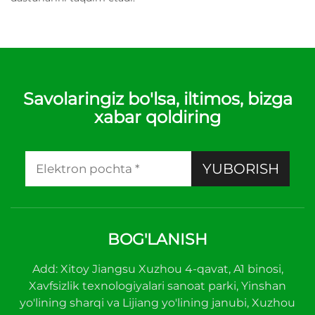
Savolaringiz bo'lsa, iltimos, bizga
xabar qoldiring
YUBORISH
BOG'LANISH
Add: Xitoy Jiangsu Xuzhou 4-qavat, A1 binosi,
Xavfsizlik texnologiyalari sanoat parki, Yinshan
yo'lining sharqi va Lijiang yo'lining janubi, Xuzhou