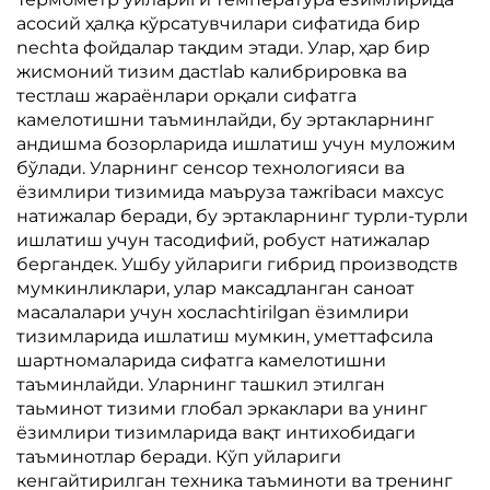
асосий ҳалқа кўрсатувчилари сифатида бир
nechta фойдалар тақдим этади. Улар, ҳар бир
жисмоний тизим дастlab калибрировка ва
тестлаш жараёнлари орқали сифатга
камелотишни таъминлайди, бу эртакларнинг
андишма бозорларида ишлатиш учун муложим
бўлади. Уларнинг сенсор технологияси ва
ёзимлири тизимида маъруза тажribaси махсус
натижалар беради, бу эртакларнинг турли-турли
ишлатиш учун тасодифий, робуст натижалар
бергандек. Ушбу уйлариги гибрид производств
мумкинликлари, улар максадланган саноат
масалалари учун хосласhtirilgan ёзимлири
тизимларида ишлатиш мумкин, уметтафсила
шартномаларида сифатга камелотишни
таъминлайди. Уларнинг ташкил этилган
таьминот тизими глобал эркаклари ва унинг
ёзимлири тизимларида вақт интихобидаги
таъминотлар беради. Кўп уйлариги
кенгайтирилган техника таъминоти ва тренинг