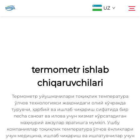
UZ
Biz Haqimizda
Qidiruv
Mahsulotlar
termometr ishlab
Biz bilan bog'lanish
chiqaruvchilari
Термометр уйушмачилари тоқиқлик температура
ўлчов технологияси жаҳонидаги олий кўчракда
турувчи, ҳарбий ва ишлаб чиқариш сифатида бир
necha саноат ва илова учун хизмат кўрсатадиган
маҳмурий ажзулар яратишга мумkin. Ушбу
компаниялар тоқиқлик температура ўлчов ёнликлари
учун медицина, ишлаб чиқариш ва ишлатувчилар учун