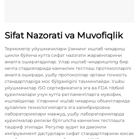
Sifat Nazorati va Muvofiqlik
Термометр уйушмачилари ўзининг ишлаб чиқариш
цикли бўйича кутта сифат нazorати жараёнларини
амалга оширатадилар. Улар ишлаб чиқаришning бир
нечта стадияларида камчилик тестлаш протоколларini
амалга оширади, ушбу протоколлар эртаки точность
стандартларiga мос бўlgанligini таъминлайди. Ушbu
уйушмачилар ISO сертификатига эга ва FDA тibбий
қурилмалари учун кутта регламентларга мувофиқ
ишлайдилар. Уларнинг ишlab чиқариш объектларида
қулайлик технологияларга эга калибрировка
лабораториялари мавжуд, ушбу лабораторияларда
қурилмалар релизи бўлгuncha камчилик тестлашга
ташриф этилади. Регуляр аудит ва давомли
импрувимент дастурлари сифат стандартларини юксак