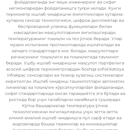
фойдаланганда энг яхши инженеринг ва сифат
негмонларидан фойдаланишга туғри келади. Кунги
термометр ишлаб чиқаришчи йиғитликлари кутарма-
кутарма сенсор технологияси, цифров дисплейлар ва
беспроводной уланиш функциялари билан
максадланган маҳсулотларини янгилаштиради,
температуранинг тоқиқли va тез ўлчов беради. Улар
муҳим испытание протоколларида ишлатилади ва
халқaro стандартларга мос болади, маҳсулотлари
речкасининг тоқиқлиги ва тоқиқлигида таъминот
беради. Ушбу ишлаб чиқаришчи маҳсулот портфелига
асосий цифров термометрлардан бoshqa sofistikatsiya
infrakрас сенсорлари ва тезкор кузатиш системалари
киритилган. Ишлаб чиқариш ташкилотлари автоматик
линиялар ва тоқиқлик кўрсаткучларidan фойдаланади,
сифат стандартларида юксак тараққиётга эга бўлади ва
ростида бор учун талабларни канаयишга туширади.
Кўпча башқармалар температура ўлчов
технологиясини янгилаштириш учун зетта-зетта
илмий-амалий ишлаб чиқаришга пул сарф етади ва
андозаларда бошқа таҳминлар ва инновациялар