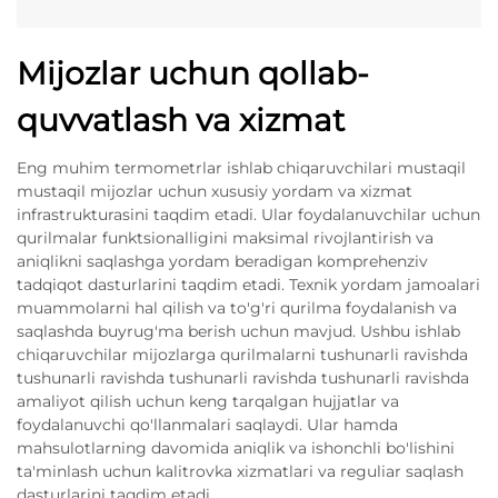
Mijozlar uchun qollab-
quvvatlash va xizmat
Eng muhim termometrlar ishlab chiqaruvchilari mustaqil
mustaqil mijozlar uchun xususiy yordam va xizmat
infrastrukturasini taqdim etadi. Ular foydalanuvchilar uchun
qurilmalar funktsionalligini maksimal rivojlantirish va
aniqlikni saqlashga yordam beradigan komprehenziv
tadqiqot dasturlarini taqdim etadi. Texnik yordam jamoalari
muammolarni hal qilish va to'g'ri qurilma foydalanish va
saqlashda buyrug'ma berish uchun mavjud. Ushbu ishlab
chiqaruvchilar mijozlarga qurilmalarni tushunarli ravishda
tushunarli ravishda tushunarli ravishda tushunarli ravishda
amaliyot qilish uchun keng tarqalgan hujjatlar va
foydalanuvchi qo'llanmalari saqlaydi. Ular hamda
mahsulotlarning davomida aniqlik va ishonchli bo'lishini
ta'minlash uchun kalitrovka xizmatlari va reguliar saqlash
dasturlarini taqdim etadi.