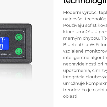
technológií
Moderní výrobci tep
najnovšej technológi
Používajú sofistikov
ktoré umožňujú pre
merným chybou. Títo 
Bluetooth a WiFi fu
vzdialené monitorov
inteligentné algori
nepravidelnosti pri
upozornenia, čím zvy
Integrácia cloubový
umožňuje komplexné
trendov, čo je osobi
oblasti.