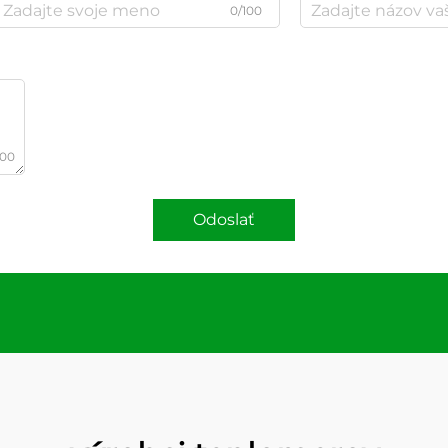
0/100
000
Odoslať