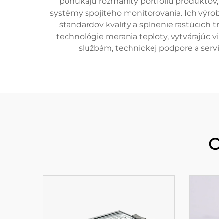
ponúkajú rozmanitý portfóliu produktov,
systémy spojitého monitorovania. Ich výr
štandardov kvality a splnenie rastúcich
technológie merania teploty, vytvárajúc vi
službám, technickej podpore a servi
O