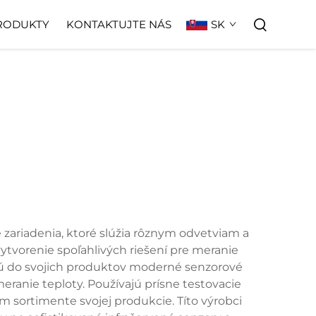
SK
RODUKTY
KONTAKTUJTE NÁS
é zariadenia, ktoré slúžia rôznym odvetviam a
vytvorenie spoľahlivých riešení pre meranie
jú do svojich produktov moderné senzorové
eranie teploty. Používajú prísne testovacie
m sortimente svojej produkcie. Títo výrobci