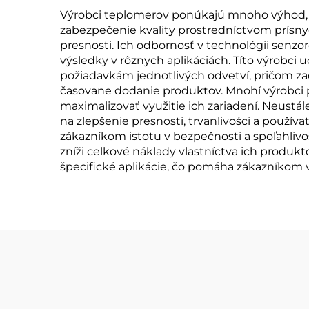
Výrobci teplomerov ponúkajú mnoho výhod, k
zabezpečenie kvality prostredníctvom prísnyc
presnosti. Ich odbornosť v technológii senzo
výsledky v rôznych aplikáciách. Títo výrobci 
požiadavkám jednotlivých odvetví, pričom z
časovane dodanie produktov. Mnohí výrobci
maximalizovať využitie ich zariadení. Neustá
na zlepšenie presnosti, trvanlivości a použí
zákazníkom istotu v bezpečnosti a spoľahlivo
zníži celkové náklady vlastníctva ich produ
špecifické aplikácie, čo pomáha zákazníkom v