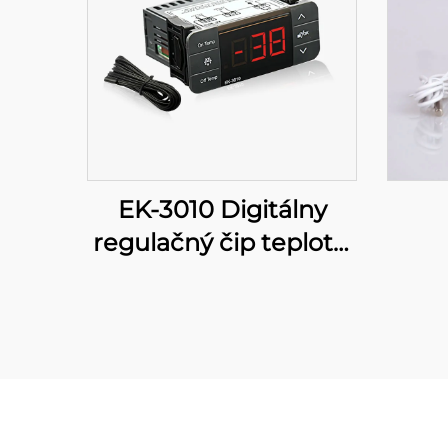
EK-3010 Digitálny
regulačný čip teploty:
Presnosť v dosahoch
vášich prstov