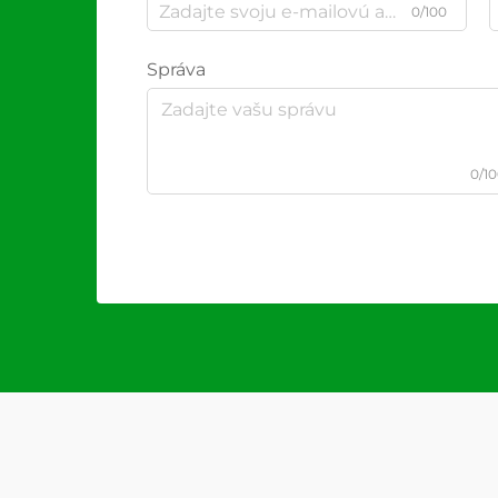
0/100
Správa
0/1