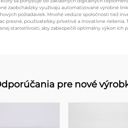
 ktorý sa pohybuje od základných digitálnych teplomerov
obné zaobchádzky využívajú automatizované výrobné link
 trhových požiadaviek. Mnohé vedúce spoločnosti tiež in
ac presné, používateľsky prívetivé a inovatívne riešenia.
snej starostlivosti, aby zabezpečili optimálny výkon ich 
dporúčania pre nové výrob