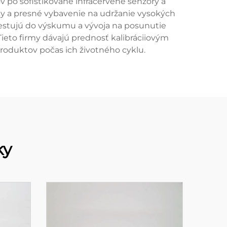
 po sofistikované infračervené senzory a
y a presné vybavenie na udržanie vysokých
vestujú do výskumu a vývoja na posunutie
 Tieto firmy dávajú prednosť kalibráciiovým
produktov počas ich životného cyklu.
ky