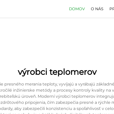
DOMOV
O NÁS
P
výrobci teplomerov
e presného merania teploty, vyvíjajú a vyrábajú základn
kročilé inžinierske metódy a procesy kontroly kvality na 
trebiteľskú úroveň. Moderní výrobci teplomerov integru
bezdrôtového pripojenia, čím zabezpečia presné a rýchle m
ardy, aby zabezpečili konzistenciu a spoľahlivosť v celo