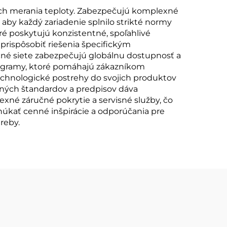
ach merania teploty. Zabezpečujú komplexné
aby každý zariadenie splnilo strikté normy
ré poskytujú konzistentné, spoľahlivé
 prispôsobiť riešenia špecifickým
čné siete zabezpečujú globálnu dostupnosť a
rogramy, ktoré pomáhajú zákazníkom
technologické postrehy do svojich produktov
odných štandardov a predpisov dáva
exné záručné pokrytie a servisné služby, čo
núkať cenné inšpirácie a odporúčania pre
reby.