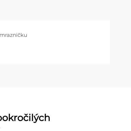
 mrazničku
pokročilých