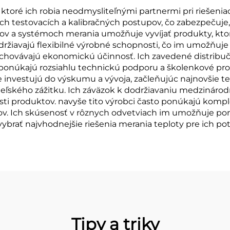
toré ich robia neodmysliteľnými partnermi pri riešeni
h testovacích a kalibračných postupov, čo zabezpečuje, 
rov a systémoch merania umožňuje vyvíjať produkty, kto
udržiavajú flexibilné výrobné schopnosti, čo im umožňuje
achovávajú ekonomickú účinnosť. Ich zavedené distribu
 ponúkajú rozsiahlu technickú podporu a školenkové p
le investujú do výskumu a vývoja, začleňujúc najnovšie 
vateľského zážitku. Ich záväzok k dodržiavaniu medzinár
sti produktov. navyše tito výrobci často ponúkajú kompl
ktov. Ich skúsenosť v rôznych odvetviach im umožňuje po
ybrať najvhodnejšie riešenia merania teploty pre ich pot
Tipy a triky