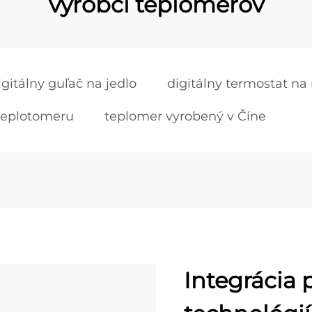
výrobci teplomerov
igitálny guľač na jedlo
digitálny termostat na
teplotomeru
teplomer vyrobený v Číne
Integrácia 