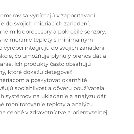
lomerov sa vynímajú v započítavaní
e do svojich mieriacich zariadení.
ané mikroprocesory a pokročilé senzory,
sné meranie teploty s minimálnym
výrobci integrujú do svojich zariadení
nkcie, čo umožňuje plynulý prenos dát a
anie. Ich produkty často obsahujú
tmy, ktoré dokážu detegovať
 mériacom a poskytovať okamžité
šujú spoľahlivosť a dôveru používateľa.
ch systémov na ukladanie a analyzu dát
 monitorovanie teploty a analýzu
tne cenné v zdravotníctve a priemyselnej