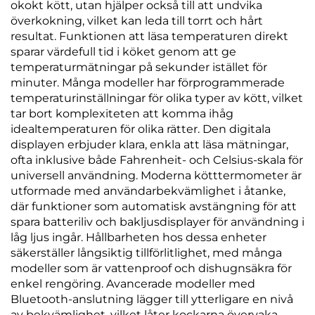
okokt kött, utan hjälper också till att undvika
överkokning, vilket kan leda till torrt och hårt
resultat. Funktionen att läsa temperaturen direkt
sparar värdefull tid i köket genom att ge
temperaturmätningar på sekunder istället för
minuter. Många modeller har förprogrammerade
temperaturinställningar för olika typer av kött, vilket
tar bort komplexiteten att komma ihåg
idealtemperaturen för olika rätter. Den digitala
displayen erbjuder klara, enkla att läsa mätningar,
ofta inklusive både Fahrenheit- och Celsius-skala för
universell användning. Moderna kötttermometer är
utformade med användarbekvämlighet i åtanke,
där funktioner som automatisk avstängning för att
spara batteriliv och bakljusdisplayer för användning i
låg ljus ingår. Hållbarheten hos dessa enheter
säkerställer långsiktig tillförlitlighet, med många
modeller som är vattenproof och dishugnsäkra för
enkel rengöring. Avancerade modeller med
Bluetooth-anslutning lägger till ytterligare en nivå
av bekvämlighet, vilket låter kockarna övervaka