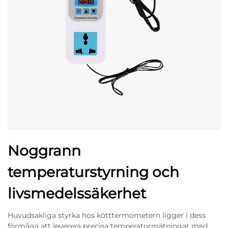
Noggrann
temperaturstyrning och
livsmedelssäkerhet
Huvudsakliga styrka hos kötttermometern ligger i dess
förmåga att leverera precisa temperaturmätningar med