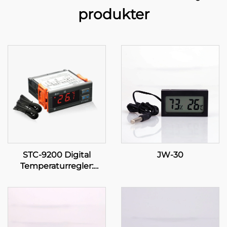
produkter
STC-9200 Digital
JW-30
Temperaturregler:
Avancerad, flerstadig
temperaturkontroll för
industriella och
kommersiella
tillämpningar