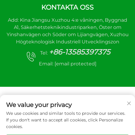
KONTAKTA OSS
Add: Kina Jiangsu Xuzhou 4:e våningen, Byggnad
A1, Säkerhetsteknikindustriparken, Öster om
Yinshanvägen och Söder om Lijiangvägen, Xuzhou
Högteknologisk Industriell Utvecklingszon
+86-13585397375
Tel:
Email:
[email protected]
We value your privacy
We use cookies and similar tools to provide our services.
Upphovsrätt © 2025 Xuzhou sanhe automatic
If you don't want to accept all cookies, click Personalize
control equipment Co.,LTD. All rätt reserverad
cookies.
Integritetspolicy