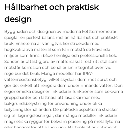
Hållbarhet och praktisk
design
Byggnaden och designen av moderna kötttermometrar
speglar en perfekt balans mellan hållbarhet och praktiskt
bruk. Enheterna är vanligtvis konstruerade med
högkvalitativa material som kan motstå de krävande
miljöer som finns i både hemliga och professionella kök.
Sonden är oftast gjord av matförsäkrat rostfritt stål som
motstår korrosion och behåller sin integritet även vid
regelbundet bruk. Många modeller har IP67-
vattenresistensbetyg, vilket skyddar dem mot sprut och
gör det enkelt att rengöra dem under rinnande vatten. Den
ergonomiska designen inkluderar funktioner som bekväma
greppshanter och lättnara att läsa skärmar med
bakgrundsbelystning för användning under olika
belysningsförhållanden. De praktiska aspekterna sträcker
sig till lagringslösningar, där många modeller inkluderar
magnetiska ryggar för bekväm placering på metallytorna
eller hängsel för att hänga upp. Batterilivet är optimerat