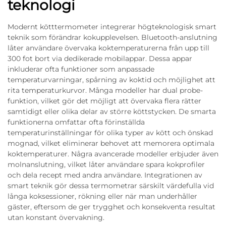
teknologi
Modernt kötttermometer integrerar högteknologisk smart
teknik som förändrar kokupplevelsen. Bluetooth-anslutning
låter användare övervaka koktemperaturerna från upp till
300 fot bort via dedikerade mobilappar. Dessa appar
inkluderar ofta funktioner som anpassade
temperaturvarningar, spårning av koktid och möjlighet att
rita temperaturkurvor. Många modeller har dual probe-
funktion, vilket gör det möjligt att övervaka flera rätter
samtidigt eller olika delar av större köttstycken. De smarta
funktionerna omfattar ofta förinställda
temperaturinställningar för olika typer av kött och önskad
mognad, vilket eliminerar behovet att memorera optimala
koktemperaturer. Några avancerade modeller erbjuder även
molnanslutning, vilket låter användare spara kokprofiler
och dela recept med andra användare. Integrationen av
smart teknik gör dessa termometrar särskilt värdefulla vid
långa koksessioner, rökning eller när man underhåller
gäster, eftersom de ger trygghet och konsekventa resultat
utan konstant övervakning.