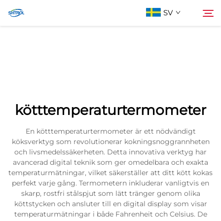
SV
Om oss
Söka
Produkter
kötttemperaturtermometer
Kontakta oss
En kötttemperaturtermometer är ett nödvändigt
köksverktyg som revolutionerar kokningsnoggrannheten
och livsmedelssäkerheten. Detta innovativa verktyg har
avancerad digital teknik som ger omedelbara och exakta
temperaturmätningar, vilket säkerställer att ditt kött kokas
perfekt varje gång. Termometern inkluderar vanligtvis en
skarp, rostfri stålspjut som lätt tränger genom olika
köttstycken och ansluter till en digital display som visar
temperaturmätningar i både Fahrenheit och Celsius. De