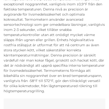
exceptionell noggrannhet, vanligtvis inom ±0,9°F från den
faktiska temperaturen. Denna nivå av precision är
avgörande för livsmedelssäkerhet och optimala
kokresultat. Termometern använder avancerad
sensortechnologi som ger omedelbara läsningar, vanligtvis
inom 2-3 sekunder, vilket tillåter snabba
temperaturkontroller utan att onödigt mycket värme
släpps ifrån ugnen eller grillen. Enhets högkvalitativa
rostfria stålspjut är utformat för att nå centrum av även
stora stycken kött, vilket säkerställer korrekta
kärntemperaturmätningar. Denna precision är särskilt
värdefull när man kokar fågel, griskött och hackat kött, där
det är nödvändigt att uppnå specifika interna temperaturer
för livsmedelssäkerhet. Termometerns förmåga att
bibehålla sin noggrannhet över en bred temperaturspann,
vanligtvis från -58°F till 572°F, gör den tillräckligt versatil
för olika kokmetoder, från lågtemperatured rökning till
högtemperatursgrilling.