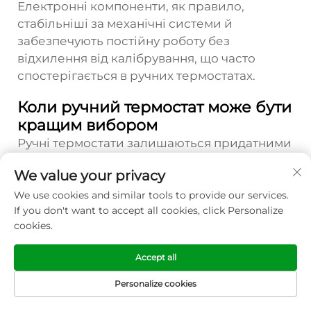
Електронні компоненти, як правило,
стабільніші за механічні системи й
забезпечують постійну роботу без
відхилення від калібрування, що часто
спостерігається в ручних термостатах.
Коли ручний термостат може бути
кращим вибором
Ручні термостати залишаються придатними
для застосувань, де пріоритетом є простота,
We value your privacy
низька початкова вартість та незалежність
від електроживлення, а не розширені
We use cookies and similar tools to provide our services.
If you don't want to accept all cookies, click Personalize
функції. Вони добре працюють у будинках,
cookies.
що здаються в оренду, у будинках для
відпочинку або в ситуаціях із нерегулярним
Accept all
графіком проживання, коли переваги
програмування будуть мінімальними. Ручні
Personalize cookies
ГОЛОВНА
системи також чудово підходять для
ПРОДУКЦІЯ
ЕЛЕКТРОННА
ТЕЛ
СТОРІНКА
ПОШТА