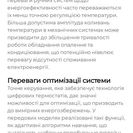
переваги ручних систем щодо
енергоефективності часто переважаються
їх менш точною регуляцією температури.
Більша допустима амплітуда коливань
температури в механічних системах може
призводити до збільшення тривалості
роботи обладнання опалення та
кондиціювання, що потенційно нівелює
перевагу відсутності споживання
електроенергії.
Переваги оптимізації системи
Точне керування, яке забезпечує технологія
цифрових термостатів, дає значні
можливості для оптимізації, що призводить
до вимірних енергозбережень. У
передових моделях реалізовані такі функції,
як адаптивні алгоритми навчання, що
аналізують шаблони перебування людей у