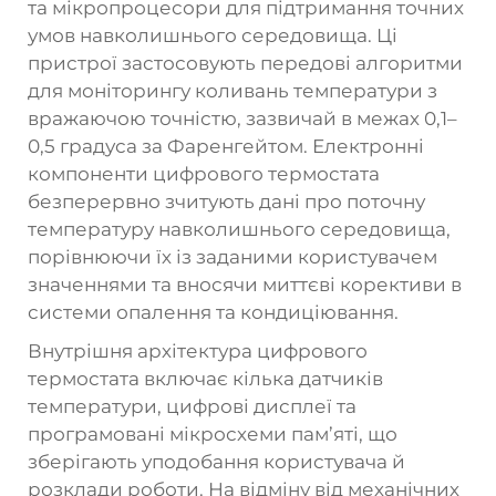
та мікропроцесори для підтримання точних
умов навколишнього середовища. Ці
пристрої застосовують передові алгоритми
для моніторингу коливань температури з
вражаючою точністю, зазвичай в межах 0,1–
0,5 градуса за Фаренгейтом. Електронні
компоненти цифрового термостата
безперервно зчитують дані про поточну
температуру навколишнього середовища,
порівнюючи їх із заданими користувачем
значеннями та вносячи миттєві корективи в
системи опалення та кондиціювання.
Внутрішня архітектура цифрового
термостата включає кілька датчиків
температури, цифрові дисплеї та
програмовані мікросхеми пам’яті, що
зберігають уподобання користувача й
розклади роботи. На відміну від механічних