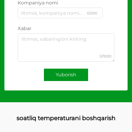
Kompaniya nomi
0/200
Xabar
0/1000
Yuborish
soatliq temperaturani boshqarish