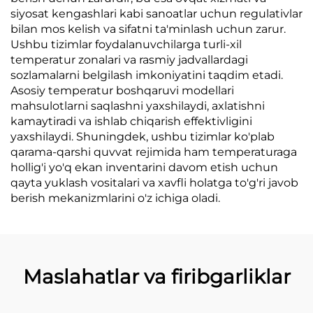
siyosat kengashlari kabi sanoatlar uchun regulativlar
bilan mos kelish va sifatni ta'minlash uchun zarur.
Ushbu tizimlar foydalanuvchilarga turli-xil
temperatur zonalari va rasmiy jadvallardagi
sozlamalarni belgilash imkoniyatini taqdim etadi.
Asosiy temperatur boshqaruvi modellari
mahsulotlarni saqlashni yaxshilaydi, axlatishni
kamaytiradi va ishlab chiqarish effektivligini
yaxshilaydi. Shuningdek, ushbu tizimlar ko'plab
qarama-qarshi quvvat rejimida ham temperaturaga
hollig'i yo'q ekan inventarini davom etish uchun
qayta yuklash vositalari va xavfli holatga to'g'ri javob
berish mekanizmlarini o'z ichiga oladi.
Maslahatlar va firibgarliklar