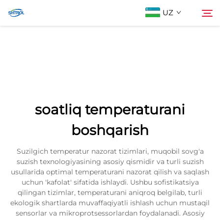
UZ
Biz Haqimizda
Qidiruv
Mahsulotlar
soatliq temperaturani
Biz bilan bog'lanish
boshqarish
Suzilgich temperatur nazorat tizimlari, muqobil sovg'a
suzish texnologiyasining asosiy qismidir va turli suzish
usullarida optimal temperaturani nazorat qilish va saqlash
uchun 'kafolat' sifatida ishlaydi. Ushbu sofistikatsiya
qilingan tizimlar, temperaturani aniqroq belgilab, turli
ekologik shartlarda muvaffaqiyatli ishlash uchun mustaqil
sensorlar va mikroprotsessorlardan foydalanadi. Asosiy