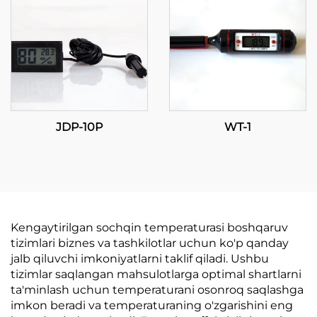
JDP-10P
WT-1
Kengaytirilgan sochqin temperaturasi boshqaruv
tizimlari biznes va tashkilotlar uchun ko'p qanday
jalb qiluvchi imkoniyatlarni taklif qiladi. Ushbu
tizimlar saqlangan mahsulotlarga optimal shartlarni
ta'minlash uchun temperaturani osonroq saqlashga
imkon beradi va temperaturaning o'zgarishini eng