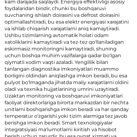
kam darajada saqlaydi. Energiya effektivligi asosiy
foydalaridan biridir, chunki bu boshqaruvi
suvchaning ishlash doirasini va defrost doirasini
optimallashtiradi, bu esa elektr energiyasi xarajatini
va ishlab chiqarish xarajatlarni aniq kamaytiradi.
Ushbu tizimlarning avtomatik holati odam
xatoliklarini kamaytiradi va tez-tez qo'llaniladigan
eskirmasiz monitoringni kamaytiradi, shuning
uchun boshqa muhim vazifalarga qadar bo'lgan
qiymatli xodim vaqti azaladi. Yengillik bilan
tanlangan diagnostika imkoniyatlari muammo
borligini oldindan aniqlashga imkon beradi, bu esa
pulyot bo'lmaganda jihatda maliy xarajatlarni oldini
oladi va texnika hujjatlarining umrini uzaytiradi.
Uzaktan monitoring va boshqaruvi imkoniyatlari
faoliyat direktorlariga birorta markazdan bir nechta
unitlarni boshqarishga imkon beradi va har qanday
temperatur o'zgarishi yoki tizim alarmiga tez javob
berishga imkon beradi. Smart texnologiyalar
integratsiyasi ma'lumotlarni kiritish va hisobot
berish uchun zarurdir, bu esa ovqat xizmati va