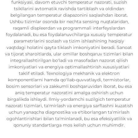
funksiyasi, davom etuvchi temperatur nazorati, suzish
tsikllarini avtomatik ravishda tartiblash va oldindan
belgilangan temperatur diapazonini saqlashdan iborat.
Ushbu tizimlar osonda bir nechta sensing nuqtalaridan,
raqamli displeerdan va programmali interfeyslardan
foydalanadi, bu esa foydalanuvchilarga xususiy temperatur
parametrlarini sozlash va tizim ishlashining haqiqiy
vaqtdagi holatini qayta tiklash imkoniyatini beradi. Sanoat
va tijorat sharoitlarda, ular omillar boshqaruv tizimlari bilan
integrallashtirilgan bo'ladi va masofadan nazorat qilish
imkoniyatlari va energiya optimallashtirish xususiyatlari
taklif etiladi. Texnologiya mekhanik va elektron
komponentlarni hamda qo'llab-quvvatlaydi, termistorlar,
bosim sensorlari va zakkumli boshqaruvidan iborat, bu esa
aniq temperatur nazoratini amalga oshirish uchun
birgalikda ishlaydi. Ilmiy-yordamchi suzilgich temperatur
nazorati tizimlari, ta'mirlash va energiya sarflashni kuzatish
uchun yanaqcha diagnostika va e'tiborlangan ta'mirlash
ogohlantirishlari bilan ta'minlanadi, bu esa efeksiyatlilik va
qonuniy standartlarga mos kelish uchun muhimdir.