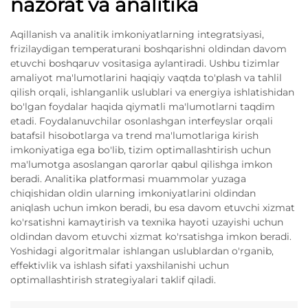
nazorat va analitika
Aqillanish va analitik imkoniyatlarning integratsiyasi,
frizilaydigan temperaturani boshqarishni oldindan davom
etuvchi boshqaruv vositasiga aylantiradi. Ushbu tizimlar
amaliyot ma'lumotlarini haqiqiy vaqtda to'plash va tahlil
qilish orqali, ishlanganlik uslublari va energiya ishlatishidan
bo'lgan foydalar haqida qiymatli ma'lumotlarni taqdim
etadi. Foydalanuvchilar osonlashgan interfeyslar orqali
batafsil hisobotlarga va trend ma'lumotlariga kirish
imkoniyatiga ega bo'lib, tizim optimallashtirish uchun
ma'lumotga asoslangan qarorlar qabul qilishga imkon
beradi. Analitika platformasi muammolar yuzaga
chiqishidan oldin ularning imkoniyatlarini oldindan
aniqlash uchun imkon beradi, bu esa davom etuvchi xizmat
ko'rsatishni kamaytirish va texnika hayoti uzayishi uchun
oldindan davom etuvchi xizmat ko'rsatishga imkon beradi.
Yoshidagi algoritmalar ishlangan uslublardan o'rganib,
effektivlik va ishlash sifati yaxshilanishi uchun
optimallashtirish strategiyalari taklif qiladi.