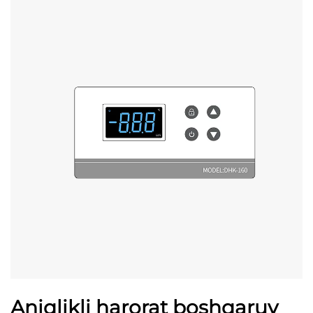
Aniqlikli harorat boshqaruv