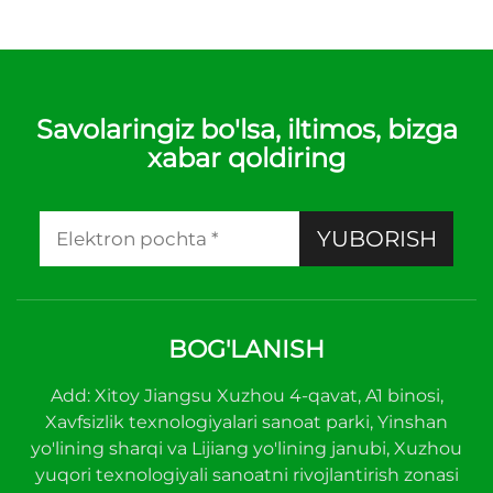
Savolaringiz bo'lsa, iltimos, bizga
xabar qoldiring
YUBORISH
BOG'LANISH
Add: Xitoy Jiangsu Xuzhou 4-qavat, A1 binosi,
Xavfsizlik texnologiyalari sanoat parki, Yinshan
yo'lining sharqi va Lijiang yo'lining janubi, Xuzhou
yuqori texnologiyali sanoatni rivojlantirish zonasi