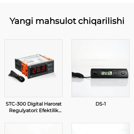
Yangi mahsulot chiqarilishi
STC-300 Digital Harorat
DS-1
Regulyatori: Efektilik
uchun Aniqlik va
Ko'pfunksionallik