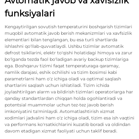
Avtomatik javob va xavfsizlik
funksiyalari
Kengaytirilgan sovutish temperaturini boshqarish tizimlari
muqobil avtomatik javob berish mekanizmlari va xavfsizlik
elementlari bilan tenglangan, bu esa turli shartlarda
ishlashni qo'llab-quvvatlaydi. Ushbu tizimlar avtomatik
defrost tsikllarini, elektr to'qishi holatidagi himoya va zarur
bo'lganda tezda faol bo'ladigan avariy backup tizimlariga
ega. Boshqaruv tizimi faqat temperaturaga qaramay,
namlik darajasi, eshik ochilishi va tizim bosimsi kabi
parametrlarni ham o'z ichiga oladi va optimal saqlash
shartlarini saqlash uchun ishlatiladi. Tizim ichida
joylashtirilgan alarm va bildirish tizimlari operatorlarga har
qanday standartlardan chiqqan holda ogohlantiradi va
potentsial muammolar uchun tez-tez javob berish
imkoniyatini ta'minlaydi. Avtomatlashtirish xizmat
xodimlari jadvalini ham o'z ichiga oladi, tizim esa ish vaqtini
va performans ko'rsatkichlarini kuzatib boradi va oldindan
davom etadigan xizmat faoliyati uchun taklif beradi.