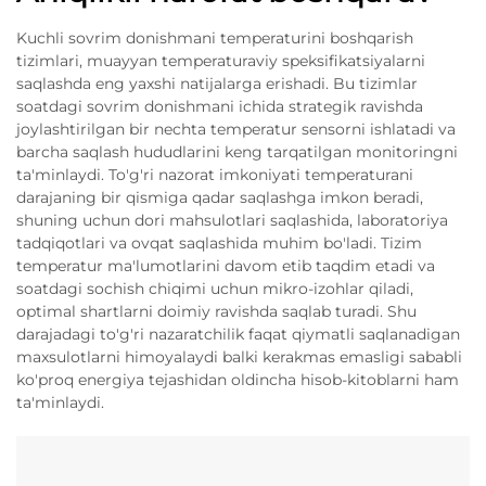
Kuchli sovrim donishmani temperaturini boshqarish
tizimlari, muayyan temperaturaviy speksifikatsiyalarni
saqlashda eng yaxshi natijalarga erishadi. Bu tizimlar
soatdagi sovrim donishmani ichida strategik ravishda
joylashtirilgan bir nechta temperatur sensorni ishlatadi va
barcha saqlash hududlarini keng tarqatilgan monitoringni
ta'minlaydi. To'g'ri nazorat imkoniyati temperaturani
darajaning bir qismiga qadar saqlashga imkon beradi,
shuning uchun dori mahsulotlari saqlashida, laboratoriya
tadqiqotlari va ovqat saqlashida muhim bo'ladi. Tizim
temperatur ma'lumotlarini davom etib taqdim etadi va
soatdagi sochish chiqimi uchun mikro-izohlar qiladi,
optimal shartlarni doimiy ravishda saqlab turadi. Shu
darajadagi to'g'ri nazaratchilik faqat qiymatli saqlanadigan
maxsulotlarni himoyalaydi balki kerakmas emasligi sababli
ko'proq energiya tejashidan oldincha hisob-kitoblarni ham
ta'minlaydi.