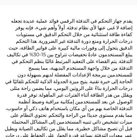
يقدم جهاز التحكم في التدفئة الرقمي فوائد عملية عديدة تجعله
إضافة لا غنى عنها لأي نظام تدفئة. أولاً وأهم شيء، فإنه يوفر
كفاءة طاقة استثنائية من خلال التحكم الدقيق في مستويات
درجات الحرارة ومنع دورة التدفئة غير الضرورية. هذا التحكم
الدقيق يتحول إلى وفورات مالية كبيرة على فواتير الطاقة، حيث
يبلغ المستخدمون عادةً تخفيضات تتراوح بين 15-30% في تكاليف
التدفئة. يتم القضاء على التعقيد المرتبط غالبًا بنظم التحكم في
التدفئة من خلال واجهة المستخدم البديهية، مما يسمح
للمستخدمين ببرمجة الإعدادات المفضلة لديهم بسهولة دون
الحاجة إلى خبرة تقنية. يتيح ميزة الجدولة الذكية للتحكم تلقائيًا في
درجات الحرارة بناءً على الروتين اليومي، مما يضمن راحة مثلى
ويقلل من هدر الطاقة أثناء الفترات غير المأهولة. توفر قدرة
الوصول عن بعد للمستخدمين إمكانية مراقبة وضبط أنظمة
التدفئة الخاصة بهم من أي مكان باستخدام هاتف ذكي أو حاسوب،
مما يقدم مستوى جديدًا من الراحة والتحكم. تحتوي النظام على
ميزات تشخيص ذاتي تنبيه المستخدمين إلى المشاكل المحتملة
قبل أن تصبح مشاكل خطيرة، مما يقلل من تكاليف الصيانة ويطيل
عمر معدات التدفئة. يساعد قدرة الجهاز على الحفاظ على درجات