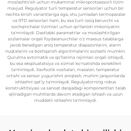
moslashtirish uchun mukammal mikroprotsessorli tizim
mavjud. Regulyator turli temperatur sensorlari uchun bir
nechta kirish variantlariga ega, shu jumladan termoparalar
va RTD sensorlari ham, bu esa turli issiq beruvchi va
sochqinchalar tizimlari uchun qo'llanish imkoniyatini
ta'minlaydi. Dastlabki parametrlar va moslashtirilgan
sozlamalar orqali foydalanuvchilar o'z maxsus talablarga
javob beradigan aniq temperatur diapazonlarini, alarm
nuqtalarini va boshqarish algoritmalarini sozlashi mumkin.
Qurulma avtomatik va qo'llanma rejimlari orqali ishlaydi,
bu esa ekspluatatsiya va xizmat ko'rsatishda esneklikni
ta'minlaydi. Xavfsizlik vositalari, masalan, temperatur
ortishi va sensor yugurishni aniqlash, muhim jarayonlarda
ishlashni qat'iy ta'minlaydi. Regulyatorning robus
konstruktitsiyasi va sanoat darajadagi komponentlari talab
qilinadigan muhitlarda davom etadigan ishlash va uzun
muddatli ishlashni ta'minlaydi.