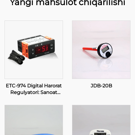
Yangi mahsulot chiqarilishi
ETC-974 Digital Harorat
JDB-20B
Regulyatori: Sanoat
Ta'riflari Uchun Yuqori
Darajali, Aniq Haroratni
Boshqarish