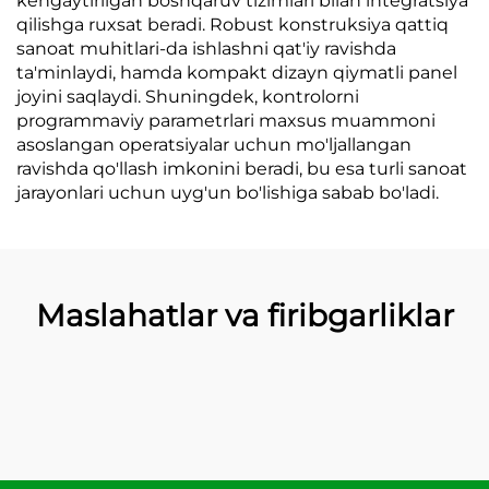
kengaytirilgan boshqaruv tizimlari bilan integratsiya
qilishga ruxsat beradi. Robust konstruksiya qattiq
sanoat muhitlari-da ishlashni qat'iy ravishda
ta'minlaydi, hamda kompakt dizayn qiymatli panel
joyini saqlaydi. Shuningdek, kontrolorni
programmaviy parametrlari maxsus muammoni
asoslangan operatsiyalar uchun mo'ljallangan
ravishda qo'llash imkonini beradi, bu esa turli sanoat
jarayonlari uchun uyg'un bo'lishiga sabab bo'ladi.
Maslahatlar va firibgarliklar