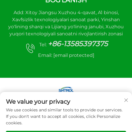
BOG'LANISH
Add: Xitoy Jiangsu Xuzhou 4-qavat, A1 binosi,
Xavfsizlik texnologiyalari sanoat parki, Yinshan
yo'lining sharqi va Lijiang yo'lining janubi, Xuzhou
yuqori texnologiyali sanoatni rivojlantirish zonasi
+86-13585397375
Tel:
Email:
[email protected]
We value your privacy
Mualliflik huquqi © 2025 Xuzhou sanhe avtomatik
We use cookies and similar tools to provide our services.
boshqaruv uskunalari Co.,LTD. Barcha huquqlar
If you don't want to accept all cookies, click Personalize
himoyalangan
cookies.
Maxfiylik siyosati