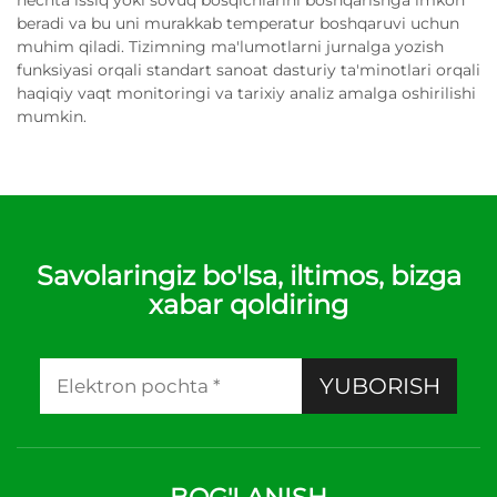
nechta issiq yoki sovuq bosqichlarini boshqarishga imkon
beradi va bu uni murakkab temperatur boshqaruvi uchun
muhim qiladi. Tizimning ma'lumotlarni jurnalga yozish
funksiyasi orqali standart sanoat dasturiy ta'minotlari orqali
haqiqiy vaqt monitoringi va tarixiy analiz amalga oshirilishi
mumkin.
Savolaringiz bo'lsa, iltimos, bizga
xabar qoldiring
YUBORISH