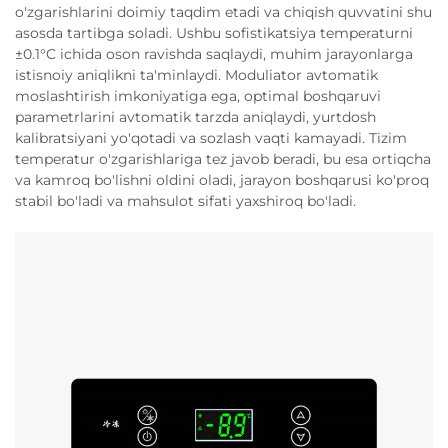
o'zgarishlarini doimiy taqdim etadi va chiqish quvvatini shu
asosda tartibga soladi. Ushbu sofistikatsiya temperaturni
±0.1°C ichida oson ravishda saqlaydi, muhim jarayonlarga
istisnoiy aniqlikni ta'minlaydi. Moduliator avtomatik
moslashtirish imkoniyatiga ega, optimal boshqaruvi
parametrlarini avtomatik tarzda aniqlaydi, yurtdosh
kalibratsiyani yo'qotadi va sozlash vaqti kamayadi. Tizim
temperatur o'zgarishlariga tez javob beradi, bu esa ortiqcha
va kamroq bo'lishni oldini oladi, jarayon boshqarusi ko'proq
stabil bo'ladi va mahsulot sifati yaxshiroq bo'ladi.