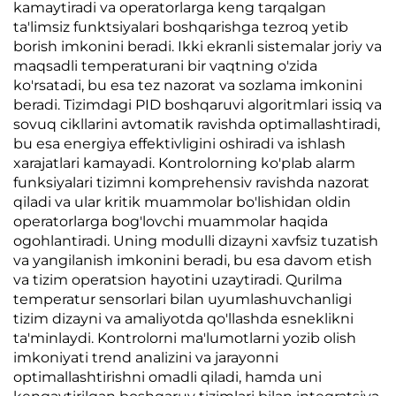
kamaytiradi va operatorlarga keng tarqalgan
ta'limsiz funktsiyalari boshqarishga tezroq yetib
borish imkonini beradi. Ikki ekranli sistemalar joriy va
maqsadli temperaturani bir vaqtning o'zida
ko'rsatadi, bu esa tez nazorat va sozlama imkonini
beradi. Tizimdagi PID boshqaruvi algoritmlari issiq va
sovuq cikllarini avtomatik ravishda optimallashtiradi,
bu esa energiya effektivligini oshiradi va ishlash
xarajatlari kamayadi. Kontrolorning ko'plab alarm
funksiyalari tizimni komprehensiv ravishda nazorat
qiladi va ular kritik muammolar bo'lishidan oldin
operatorlarga bog'lovchi muammolar haqida
ogohlantiradi. Uning modulli dizayni xavfsiz tuzatish
va yangilanish imkonini beradi, bu esa davom etish
va tizim operatsion hayotini uzaytiradi. Qurilma
temperatur sensorlari bilan uyumlashuvchanligi
tizim dizayni va amaliyotda qo'llashda esneklikni
ta'minlaydi. Kontrolorni ma'lumotlarni yozib olish
imkoniyati trend analizini va jarayonni
optimallashtirishni omadli qiladi, hamda uni