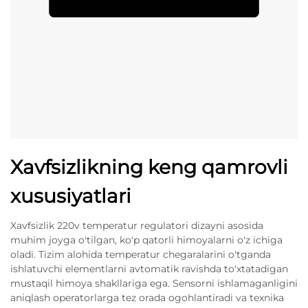
Xavfsizlikning keng qamrovli
xususiyatlari
Xavfsizlik 220v temperatur regulatori dizayni asosida
muhim joyga o'tilgan, ko'p qatorli himoyalarni o'z ichiga
oladi. Tizim alohida temperatur chegaralarini o'tganda
ishlatuvchi elementlarni avtomatik ravishda to'xtatadigan
mustaqil himoya shakllariga ega. Sensorni ishlamaganligini
aniqlash operatorlarga tez orada ogohlantiradi va texnika