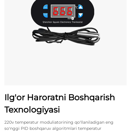
Ilg'or Haroratni Boshqarish
Texnologiyasi
220v temperatur moduliatorining qo'llaniladigan eng
so'nggi PID boshqaruv algoritmlari temperatur