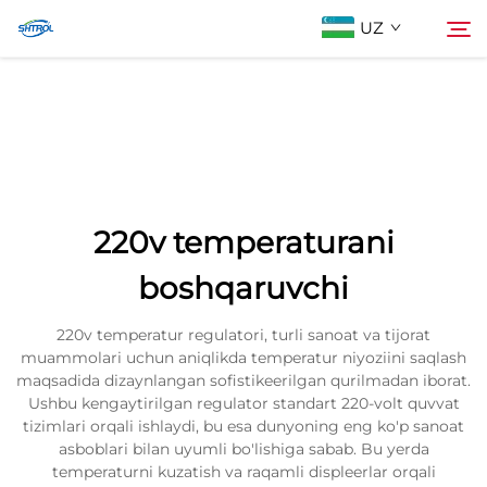
UZ
Biz Haqimizda
Qidiruv
Mahsulotlar
220v temperaturani
Biz bilan bog'lanish
boshqaruvchi
220v temperatur regulatori, turli sanoat va tijorat
muammolari uchun aniqlikda temperatur niyoziini saqlash
maqsadida dizaynlangan sofistikeerilgan qurilmadan iborat.
Ushbu kengaytirilgan regulator standart 220-volt quvvat
tizimlari orqali ishlaydi, bu esa dunyoning eng ko'p sanoat
asboblari bilan uyumli bo'lishiga sabab. Bu yerda
temperaturni kuzatish va raqamli displeerlar orqali