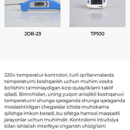
JDB-23
TP100
220v temperatur kontrolori, turli qo'llanmalarda
temperaturni boshqarish uchun muhim vosita
bo'lishini ta'minlaydigan ko'p qulayliklarni taklif
qiladi. Birinchidan, uning yuqori aniqlikli boshqaruvi
temperaturni shunga qaraganda shunga qaraganda
moslashtirilgan chegaralar ichida muhokama
qilishga imkon beradi, bu sifatga hamsol maqsadli
jarayonlar uchun muhimdir. Kontrolorni intuitsiya
bilan ishlatish interfeysi o'rganish chizig'isini