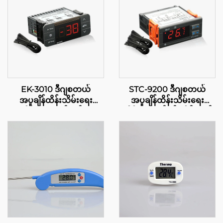
EK-3010 ဒီဂျစတယ်
STC-9200 ဒီဂျစတယ်
အပူချိန်ထိန်းသိမ်းရေး
အပူချိန်ထိန်းသိမ်းရေး
ကိရိယာ: လက်မှတ်မှာ
ကိရိယာ: လုပ်ငန်းဆိုင်ရာနှင့်
သဘောတူညီမှု
ကုမ္ပါနီအတွက် ဆန့်ကျင်း
သော အဆင့်များရှိ အပူချိန်
ထိန်းသိမ်းမှု