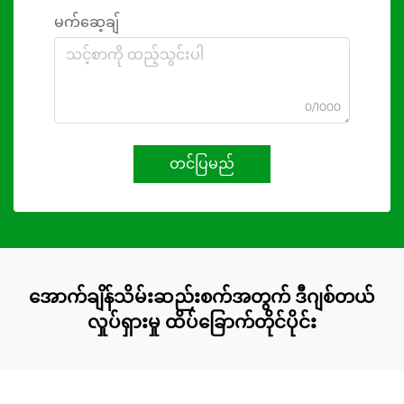
မက်ဆေ့ချ်
0/1000
တင်ပြမည်
အောက်ချိန်သိမ်းဆည်းစက်အတွက် ဒီဂျစ်တယ်
လှုပ်ရှားမှု ထိပ်ခြောက်တိုင်ပိုင်း