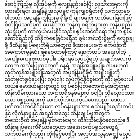
စောင့်ကြည့်မှု လိုအပ်မှုကို လျော့နည်းစေပြီး လူသားအမှားကို
တားဆီးရင်း အချိန်နဲ့ အလုပ်ခွင် ကုန်ကျစရိတ်ကို သက်သာစေ
ပါတယ်။ အပူချိန် ကွဲပြားမှု ရှိရှိကို ချက်ချင်း သတိပေးခြင်းဖြင့်
စိတ်ငြိမ်သက်မှုကို ပေးနိုင်ကာ ကုန်ကျစရိတ်များစွာ ကုန်ပစ္စည်း
ဆုံးရှုံးမှုကို ကာကွယ်ပေးနိုင်သည်။ စွမ်းအင်ထိရောက်မှုက စွမ်း
ဆောင်ရည်ကို ထိခိုက်စေခြင်းမရှိဘဲ စွမ်းအင်သုံးစွဲမှုကို လျှော့ချ
ဖို့ ဒီထိန်းချုပ်ရေးကိရိယာတွေက ဖိအားပေးစက် စက်ဝန်းကို
အကောင်းမွန်ဆုံးဖြစ်စေတာကြောင့် နောက်ထပ် အရေးပါတဲ့
အကျိုးကျေးဇူးတစ်ခုပါ။ ပရိုဂရမ်လုပ်လို့ရတဲ့ အချက်အလက်
တွေက အသုံးပြုသူတွေကို နေ့ရဲ့ အချိန်အမျိုးမျိုး ဒါမှမဟုတ်
ထုတ်ကုန်အမျိုးမျိုးအတွက် အပူချိန်ပရိုဖိုင် အမျိုးမျိုးကို
သတ်မှတ်ခွင့်ပေးပြီး လုပ်ငန်း လုပ်ကိုင်နိုင်စွမ်းကို တိုးမြှင့်ပေးပါ
တယ်။ မော်ဒယ်များစွာတွင် လျှပ်စစ်ပြတ်တောက်မှုအတွင်းမှာ
ထိန်းသိမ်းထားသော ဘက်ထရီစနစ်များပါဝင်ပြီး သိုလှောင်ထား
သော ပစ္စည်းများကို ဆက်တိုက်ကာကွယ်ပေးသည်။ ဒေတာ
မှတ်တမ်းတင်နိုင်စွမ်းက လုပ်ငန်းများအား စည်းမျဉ်းစည်းကမ်း
နှင့် လိုက်နာမှုနှင့် အရည်အသွေး ထိန်းချုပ်မှုအတွက်
အသေးစိတ် အပူချိန် မှတ်တမ်းများ ထိန်းသိမ်းနိုင်စေသည်။ ဒီ
ထိန်းချုပ်ရေးကိရိယာတွေဟာ အအေးစက်ပစ္စည်းတွေရဲ့
သက်တမ်းကိုလည်း တိုးမြှင့်ပေးပြီး အလုပ်အလွန်အကျွံ မလုပ်