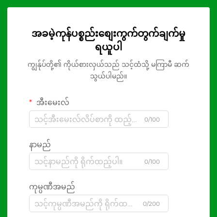
အခမဲ့ကုန်ပစ္စည်းစျေးကွက်တွက်ချက်မှု
ရယူပါ
ကျွန်ုပ်တို့၏ ကိုယ်စားလှယ်သည် သင့်ထံသို့ မကြာမီ ဆက်
သွယ်ပါမည်။
အီးမေးလ်
0/100
နာမည်
0/100
ကုမ္ပဏီအမည်
0/200