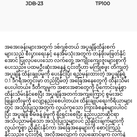
JDB-23
TP100
အအေးခန်းများအတွက် ဒစ်ဂျစ်တယ် အပူချိန်ထိန်းစက်
များသည် စီးပွားရေးနှင့် နေအိမ်သုံးအတွက် တန်ဖိုးမဖြတ်နိုင်
အောင် ပြုလုပ်ပေးသော လက်တွေ့ အကျိုးကျေးဇူးများစွာကို
ပေးသည်။ ပထမဦးဆုံးအနေနဲ့ ၎င်းတို့ဟာ မကြုံစဖူး တိကျတဲ့
အပူချိန် ထိန်းချုပ်မှုကို ပေးနိုင်ပြီး ရည်မှန်းထားတဲ့ အပူချိန်ရဲ့
0.1 ဒီဂရီအတွင်းမှာ တည်ငြိမ်တဲ့ အခြေအနေတွေကို ထိန်းသိမ်း
ပေးပါတယ်။ ဒီတိကျမှုက အစားအစာတွေကို ပိုကောင်းမွန်စွာ
ထိန်းသိမ်းနိုင်စေပြီး အပူချိန်အတက်အကျကြောင့် စွမ်းအင်
ဖြုန်းတီးမှုကို လျော့နည်းစေပါတယ်။ ထိန်းချုပ်ရေးကိရိယာများ
တွင် အသုံးပြုသူအတွက် လွယ်ကူသော ကြားခံစနစ်များပါဝင်
ပြီး အပူချိန် စီမံခန့်ခွဲမှုကို ရိုးရှင်းစေပြီး နည်းပညာဆိုင်ရာ
အသိပညာမရှိသော အသုံးပြုသူများပင် ညှိနှိုင်းချက်များကို
လွယ်ကူစွာ ညှိနှိုင်းနိုင်ကာ အခြေအနေများကို စောင့်ကြည့်
နိုင်သည်။ ၎င်းတို့ရဲ့ အလိုအလျောက် လုပ်ဆောင်မှုက လက်နဲ့