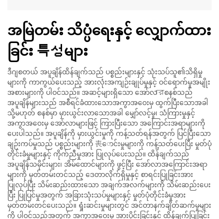
အမြဲတမ်း သိပ္ပံရေးနှင့် လျှောက်ထား
ခြင်း 특성များ
ဒီဂျစတယ် အပူချိန်ထိန်ချက်သည် ပစ္စည်းများနှင့် သုံးသပ်သူ၏သိရှိမှု
များကို ကာကွယ်ပေးသည့် အားလုံးအကျဉ်းချုပ်မှုနှင့် ဝင်ရောက်မှုအမျိုး
အစားများကို ပါဝင်သည်။ အဆင့်များရှိသော အော်လারစနစ်သည်
အပူချိန်များသည် အစီရင်ခံထားသောအကွာအဝေးမှ ထွက်ပြီးသောအခါ
သို့မဟုတ် စနစ်မှာ မှားယွင်းလာသောအခါ မျှော်လင့်မှု၊ သံကြားမှုနှင့်
အကွာအဝေးမှ အော်လာများဖြင့် ကြားပြီးသော အကြောင်းအရာများကို
ပေးပါသည်။ အပူချိန်ကို မှားယွင်းမှုကို ကန့်သတ်ရန်အတွက် ပြင်ပြီးသော
ချဉ်းကပ်မှုသည် ပစ္စည်းများကို 丧ောင်းမှုများကို ကန့်သတ်ပေးပြီး မှုတ်ပုံ
တိုင်းခံမှုများနှင့် ကိုက်ညီမှုအား ပြုလုပ်ပေးသည်။ ထိန်ချက်သည်
အပူချိန်သမိုင်းများ၊ အိမ်ထောင်များကို ဖွင့်ပြီး အော်လာအကြောင်းအရာ
များကို မှတ်တမ်းတင်သည့် ဒေတာလိုက်ရှိမှုနှင့် စာရင်းပြုခြင်းအား
ပြုလုပ်ပြီး သိမ်းဆည်းထားသော အချက်အလက်များကို သိမ်းဆည်းပေး
ပြီး ပြုပြင်မှုအတွက် အခြားသုံးသပ်မှုများနှင့် မှုတ်ပုံတိုင်းခံမှုအား
မှတ်တမ်းတင်ပေးသည်။ ရှုံးဆင်းမှုများတွင် အင်တာနက်ချိတ်ဆက်မှုများ
ကို ပါဝင်သည့်အတွက် အကွာအဝေးမှ အားပိုင်းခြင်းနှင့် ထိန်ချက်ပြုခြင်း