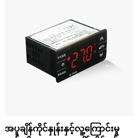
အပူချိန်ကိုင်နှုန်းနှင့်လူ့ကြောင်းမှု