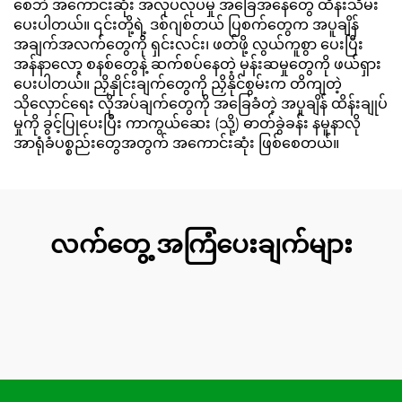
စေဘဲ အကောင်းဆုံး အလုပ်လုပ်မှု အခြေအနေတွေ ထိန်းသိမ်း
ပေးပါတယ်။ ၎င်းတို့ရဲ့ ဒစ်ဂျစ်တယ် ပြစက်တွေက အပူချိန်
အချက်အလက်တွေကို ရှင်းလင်း၊ ဖတ်ဖို့ လွယ်ကူစွာ ပေးပြီး
အန်နာလော့ စနစ်တွေနဲ့ ဆက်စပ်နေတဲ့ မှန်းဆမှုတွေကို ဖယ်ရှား
ပေးပါတယ်။ ညှိနှိုင်းချက်တွေကို ညှိနိုင်စွမ်းက တိကျတဲ့
သိုလှောင်ရေး လိုအပ်ချက်တွေကို အခြေခံတဲ့ အပူချိန် ထိန်းချုပ်
မှုကို ခွင့်ပြုပေးပြီး ကာကွယ်ဆေး (သို့) ဓာတ်ခွဲခန်း နမူနာလို
အာရုံခံပစ္စည်းတွေအတွက် အကောင်းဆုံး ဖြစ်စေတယ်။
လက်တွေ့ အကြံပေးချက်များ