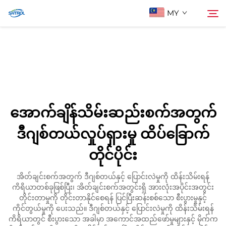
MY
ငါတို့အကြောင်း
ရှာဖွေမှု
ပစ္စည်းများ
အောက်ချိန်သိမ်းဆည်းစက်အတွက်
အီးမေးလ်ဖြင့် ဆက်သွယ်ပါ
ဒီဂျစ်တယ်လှုပ်ရှားမှု ထိပ်ခြောက်
တိုင်ပိုင်း
အိတ်ချင်းစက်အတွက် ဒီဂျစ်တယ်နှင့် ပြောင်းလဲမှုကို ထိန်းသိမ်းရန်
ကိရိယာတစ်ခုဖြစ်ပြီး၊ အိတ်ချင်းစက်အတွင်းရှိ အားလုံးအပိုင်းအတွင်း
တိုင်းတာမှုကို တိုင်းတာနိုင်စေရန် ပြင်ပြီးဆန်းစစ်သော စီးပွားမှုနှင့်
ကိုင်တွယ်မှုကို ပေးသည်။ ဒီဂျစ်တယ်နှင့် ပြောင်းလဲမှုကို ထိန်းသိမ်းရန်
ကိရိယာတွင် စီးပွားသော အခါမှာ အကောင်အထည်ဖော်မှုများနှင့် မိုက်က