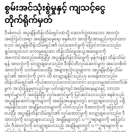
စွမ်းအင်သုံးစွဲမှုနှင့် ကျသင့်ငွေ
တိုက်ရိုက်မှတ်
ဒီจစ်တယ် အပူချိန်ထိန်းသိမ်းရှင်းထဲသို့ ဆောက်ပွဲထားသော အားလုံး
အကြောင်းအရာ အဖြေရှာဖွေရေး စနစ်ဟာ အားကြီးအားနည်းထုတ်ထား
သော အပူချိန်ထိန်းသိမ်းရှင်း၏ လုပ်ဆောင်မှုကို ပြောင်းလဲပေးသည်။
ရှုပ်ထွေးသော ကောမ္ပရေးဆာ ထိန်းသိမ်းမှုအယူအဆများကို
အကောင်အထည်ဖော်ပြပြီး အပူချိန်ထိန်းသိမ်းမှုကို မှန်ကန်စွာ ထိန်းသိမ်း
ရန် အားလုံးကို လျော့ချပေးသည်။ ဒီအိုင်တီလုပ်ဆောင်မှုက အသေးစိတ်
အားလုံးကို သတ်မှတ်ပေးပြီး အများစုသုံးသူများက အပူချိန်ထိန်းသိမ်း
ရှင်း၏ အားလုံးကို ၃၀% ထိ လျော့ချနိုင်သည်ဟု ဝေဖန်ထားသည်။
ထိန်းသိမ်းရှင်း၏ ကိုယ်စားလှယ်လောင်းလောင်း လေ့လာမှုအင်တာလိပ်စ်
မှုက အသုံးပြုမှုမှားယွင်းမှု၊ ပတ်ဝန်းကျင်အခြေအနေများနှင့် ဘာသာ
ရောင်များကို အခြေခံပြီး လုပ်ဆောင်မှုကို ပြင်ဆင်ပေးသည်။ စနစ်သည်
အပူချိန်ဆောင်းချက်များကို အခြေအနေများတွင် လျှော့ချပေးသည့် ပရို
ဂရမ်နိုင်သော အချိန်ဇယားများကို ပါဝင်သည်။ ဒီအားလုံးကို ပြောင်းလဲ
ပေးပြီး အပူချိန်ထိန်းသိမ်းရှင်း၏ လုပ်ဆောင်မှုကို လျော့ချပေးသည်။ ဒီ
အားလုံးကို လျော့ချပေးသည့် အချိန်များတွင် ပণ္နာရာများကို မပြောင်း
ပါ။ ဒီအားလုံးကို လျော့ချပေးသည့် အချိန်များတွင် ပণ္နာရာများကို မ
ပြောင်းပါ။ ဒီအားလုံးကို လျော့ချပေးသည့် အချိန်များတွင် ပণ္နာရာများ