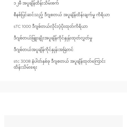
၁၂ဗီ အပူချိန်ထိန်းသိမ်းစက်
စီနစ်ပြင်ဆင်သည့် ဒီဂျစတယ် အပူချိန်ထိန်းချက်မှု ကိရိယာ
sTC 1000 ဒီဂျစ်တယ်လိုင်းပံ့ပိုးထုတ်ကိရိယာ
ဒီဂျစ်တယ်ဖြူးချိုးအပူချိန်ကိုင်နှုန်းထုတ်လွှတ်မှု
ဒီဂျစ်တယ်အပူချိန်ကိုင်နှုန်းအမြဲတင်
stc 3008 နံပါတ်နှစ်ခု ဒီဂျစတယ် အပူချိန်ထုတ်ကြောင်း
ထိန်းသိမ်းရေး