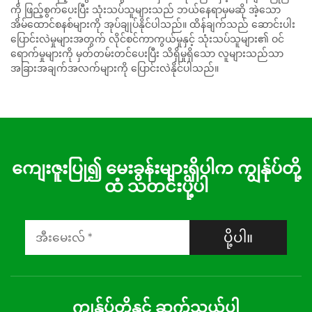
ကို ဖြည့်စွက်ပေးပြီး သုံးသပ်သူများသည် ဘယ်နေရာမှမဆို အဲ့သော
အိမ်ထောင်စနစ်များကို အုပ်ချုပ်နိုင်ပါသည်။ ထိန်ချက်သည် ဆောင်းပါး
ပြောင်းလဲမှုများအတွက် လိုင်စင်ကာကွယ်မှုနှင့် သုံးသပ်သူများ၏ ဝင်
ရောက်မှုများကို မှတ်တမ်းတင်ပေးပြီး သိရှိမှုရှိသော လူများသည်သာ
အခြားအချက်အလက်များကို ပြောင်းလဲနိုင်ပါသည်။
ကျေးဇူးပြု၍ မေးခွန်းများရှိပါက ကျွန်ုပ်တို့
ထံ သတင်းပို့ပါ
ပို့ပါ။
ကျွန်ုပ်တို့နှင့် ဆက်သွယ်ပါ