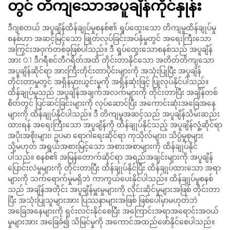
တွင် တိကျသောအပူချိန်ကိုင်နှုန်း
ဒီဂျစတယ် အပူချိန်ထိန်ချုပ်မှုစနစ်၏ ရှုပ်ထွေးသော တိကျမှုထိန်ချုပ်မှု
စနစ်ဟာ အဆင့်မြင့်သော ဖြုတ်လုပ်ခြင်းအပ်နှံမှုတွင် အရေးကြီးသော
အကြွင်းအဝှက်တစ်ခုဖြစ်ပါသည်။ ဒီ ရှုပ်ထွေးသောစနစ်သည် အပူချိန်
အား 0.1 ဒီဂရီစင်တီဂရိတ်အထိ တိုင်းတာနိုင်သော အတိတ်တိကျသော
အပူချိန်ဆိုင်ရာ အားကြီးတိုင်းတာပိုင်းများကို အသုံးပြုပြီး အပူချိန်
တိုင်းတာမှုတွင် အရှိန်မှားယွင်းမှုကို အရှိန်ဆုံးဖြင့် ပြုလုပ်နိုင်ပါသည်။
ထိန်ချုပ်မှုသည် အပူချိန်အချက်အလက်များကို တိုင်းတာပြီး အချိန်တစ်
စိတ်တွင် ပြင်ဆင်ခြင်းများကို လုပ်ဆောင်ပြီး အကောင်းဆုံးအခြေအနေ
များကို ထိန်ချုပ်နိုင်ပါသည်။ ဒီ တိကျမှုအဆင့်သည် အပူချိန်သိမ်းဆည်း
ထားရန် အရေးကြီးသော အပူချိန်ကို ထိန်ချုပ်နိုင်သည့် အပူချိန်လှုံ့ဆိုင်ရာ
အပိုးအစိုးများ၊ ဥပမာ ရောဂါရေးဆိုင်ရာ ကုသိုလ်များ၊ သိပ္ပံမှုစုများ
သို့မဟုတ် အရွယ်အစားမြင့်သော အစားအစာများကို ထိန်ချုပ်နိုင်
ပါသည်။ စနစ်၏ အမြန်တောက်ဆိုင်ရာ အရည်အချင်းများကို အပူချိန်
ပြောင်းလဲမှုများကို တိုင်းတာပြီး ထိန်ချုပ်နိုင်ပြီး ထိန်ချုပ်ထားသော အရာ
များကို သက်ရောက်မှုမရှိဘဲ ကာကွယ်ပေးနိုင်ပါသည်။ ထိန်ချုပ်မှုစနစ်
သည် အချိန်အတိုင်း အပူချိန်မှူးမှုများကို လိုင်းဆိုင်မှုများအဖြစ် တိုင်းတာ
ပြီး အသုံးပြုသူများအား ပြဿနာများအဖြစ် ဖြစ်ပေါ်မှာမဟုတ်ဘဲ
အခြေအနေများကို ရှင်းလင်းနိုင်စေပြီး အကြောင်းအရာအရောင်းအဝယ်
မှုများအား အခြေခံ၍ သိမြင်မှုကို အကောင်အထည်ဖော်နိုင်စေပါသည်။