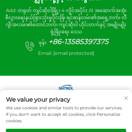
Add: တရုတ် ကျင်ဆိုဝါမြို့၊ 4-လှိုင်အပိုင်း A1 အဆောက်အအုံ၊
စီးပွားရေးနယ်ခြားသုံးမှုပိုင်းခြံ၊ ရင်ဆန်လမ်း၏အရှေ့ဘက်၊ လီ
ဂျီးအလမ်း၏တောင်ဘက်၊ ကျင်ဆိုဝါ ဟိုင်းတက်နှင့် အမျိုးမျိုး
ဖွံ့ဖြိုးရေး ဒေသ
+86-13585397375
ဖုန်း:
Email:
[email protected]
We value your privacy
ကော်ပီရော့တ် © 2025 Xuzhou sanhe automatic
We use cookies and similar tools to provide our services.
control equipment Co.,LTD. အားလုံးအခွင့်အရေးကို
If you don't want to accept all cookies, click Personalize
ထိန်းသိမ်းထားသည်
cookies.
လုံခြုံရေးမူဝါဒ