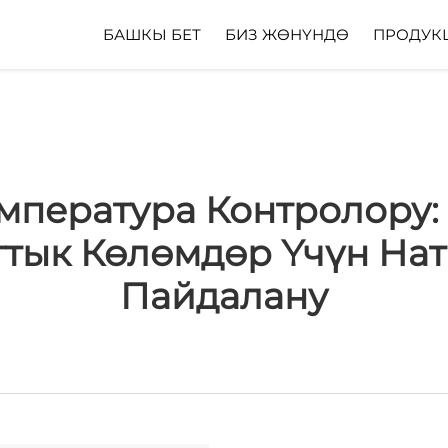
БАШКЫ БЕТ
БИЗ ЖӨНҮНДӨ
ПРОДУК
мпература Контролору:
тык Көлөмдөр Үчүн Нат
Пайдалану