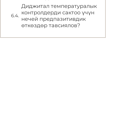
Диджитал температуралык
контролдерди сактоо үчүн
нечей предпазитивдик
өткөздөр тавсиялов?