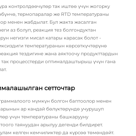
ура контролдөөчүлөр так иштөө үчүн жогорку
Көбүнчө, термопаралар же RTD температураны
лор менен жабдылат. Бул жакта жасалган
еги аз болуп, реакция тез болгондуктан
ун негизги мисал катары карасак болот -
иксиздиги температуранын көрсөткүчтөрүнө
реакция тездигине жана аяктоочу продукттардын
лөр так процесстерди оптималдаштырыш үчүн гана
ат.
ммалашылган сетточтар
граммалоого мүмкүн болгон баптоолор менен
ларынын ар кандай бөлүктөрүндө учурушуп
үлөр үчүн температураны башкарууну
тоого таянуудан арылуу дегенди билдирет.
улам келген кемчиликтер да күрсөө төмөндөйт.