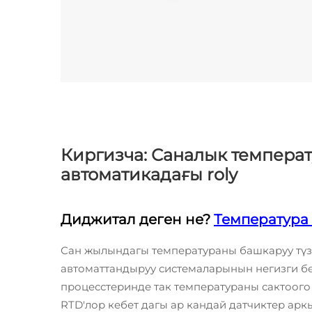
Киргизча: Саналык темпера
автоматикадағы rolу
Диджитал деген не?
Температура
Сан жылындагы температураны башкаруу түз
автоматтандыруу системаларынын негизги б
процесстеринде так температураны сактоого
RTD'лор кебет дагы ар кандай датчиктер арк