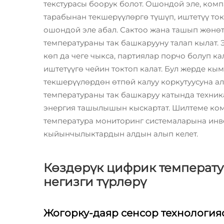
текстурасы боорук болот. Ошондой эле, ком
тарабынан текшерүүлөргө түшүп, иштетүү то
ошондой эле абал. Сактоо жана ташып жөнөт
температураны так башкарууну талап кылат. 
көп да чеге чыкса, партиялар порчо болуп к
иштетүүгө чейин токтоп калат. Бул жерде кы
текшерүүлөрдөн өтпөй калуу коркутуусуна ал
температураны так башкаруу катында техник
энергия ташылышын кыскартат. Шилтеме ко
температура мониторинг системаларына инве
кыйынчылыктардын алдын алып келет.
Көздөрүк цифрик температ
негизги түрлөрү
Жогорку-даяр сенсор технология