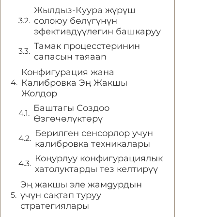
Жылдыз-Куура жүрүш
солоюу бөлүгүнүн
эфективдүүлегин башкаруу
Тамак процесстеринин
сапасын таяaan
Конфигурация жана
Калибровка Эң Жакшы
Жолдор
Баштагы Создоо
Өзгөчөлүктөрү
Берилген сенсорлор учун
калибровка техникалары
Коңурлуу конфигурациялык
хатолуктарды тез келтирүү
Эң жакшы эле жамgyрдын
үчүн сақтап туруу
стратегиялары