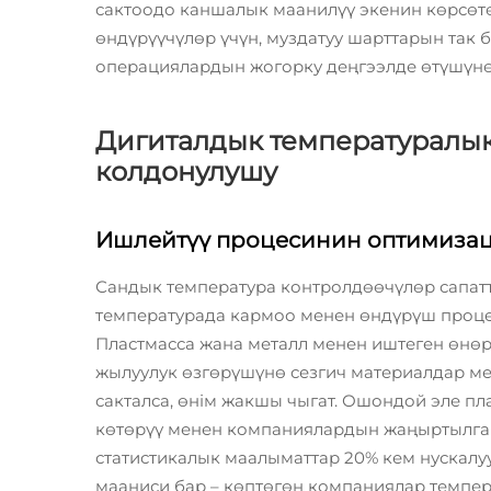
сактоодо каншалык маанилүү экенин көрсөтөт
өндүрүүчүлөр үчүн, муздатуу шарттарын так 
операциялардын жогорку деңгээлде өтүшүнө 
Дигиталдык температуралык
колдонулушу
Ишлейтүү процесинин оптимиза
Сандык температура контролдөөчүлөр сапатту
температурада кармоо менен өндүрүш процес
Пластмасса жана металл менен иштеген өнөр
жылуулук өзгөрүшүнө сезгич материалдар ме
сакталса, өнім жакшы чыгат. Ошондой эле п
көтөрүү менен компаниялардын жаңыртылган
статистикалык маалыматтар 20% кем нускал
мааниси бар – көптөгөн компаниялар темп