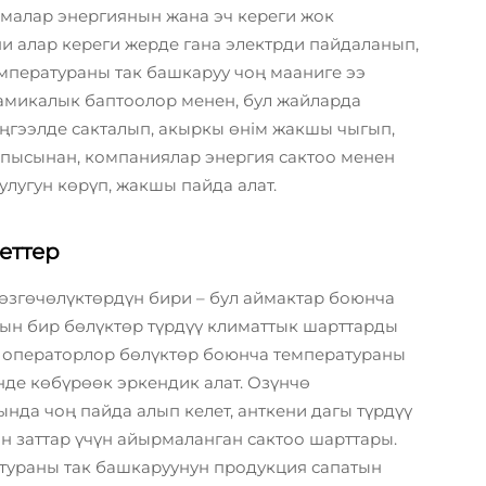
малар энергиянын жана эч кереги жок
и алар кереги жерде гана электрди пайдаланып,
емператураны так башкаруу чоң мааниге ээ
намикалык баптоолор менен, бул жайларда
еңгээлде сакталып, акыркы өнім жакшы чыгып,
алпысынан, компаниялар энергия сактоо менен
улугун көрүп, жакшы пайда алат.
еттер
згөчөлүктөрдүн бири – бул аймактар боюнча
йын бир бөлүктөр түрдүү климаттык шарттарды
н операторлор бөлүктөр боюнча температураны
де көбүрөөк эркендик алат. Озүнчө
да чоң пайда алып келет, анткени дагы түрдүү
өн заттар үчүн айырмаланган сактоо шарттары.
ураны так башкаруунун продукция сапатын