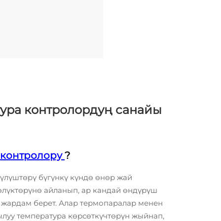
тура контролордуң санайы
 контролору
?
үлүштөрү бүгүнкү күндө өнөр жай
өлүктөрүнө айланып, ар кандай өндүрүш
 жардам берет. Алар термопаралар менен
ылуу температура көрсөткүчтөрүн жыйнап,