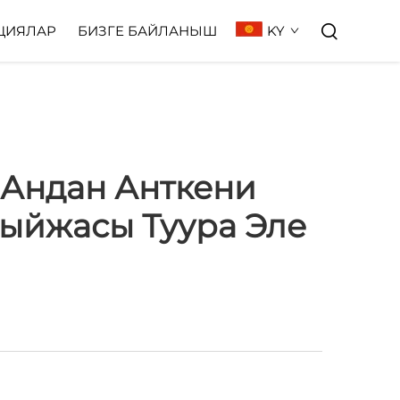
KY
ЦИЯЛАР
БИЗГЕ БАЙЛАНЫШ
 Андан Анткени
ыйжасы Туура Эле