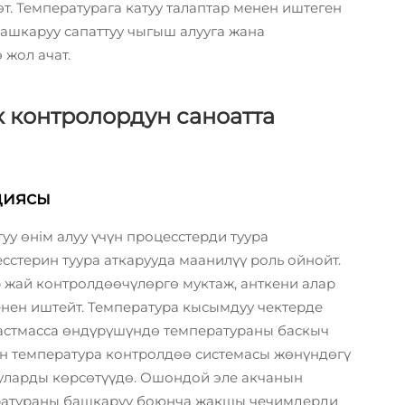
. Температурага катуу талаптар менен иштеген
башкаруу сапаттуу чыгыш алууга жана
жол ачат.
 контролордун саноатта
циясы
у өнім алуу үчүн процесстерди туура
стерин туура аткарууда маанилүү роль ойнойт.
 жай контролдөөчүлөргө муктаж, анткени алар
нен иштейт. Температура кысымдуу чектерде
ластмасса өндүрүшүндө температураны баскыч
 температура контролдөө системасы жөнүндөгү
ууларды көрсөтүүдө. Ошондой эле акчанын
ератураны башкаруу боюнча жакшы чечимдерди