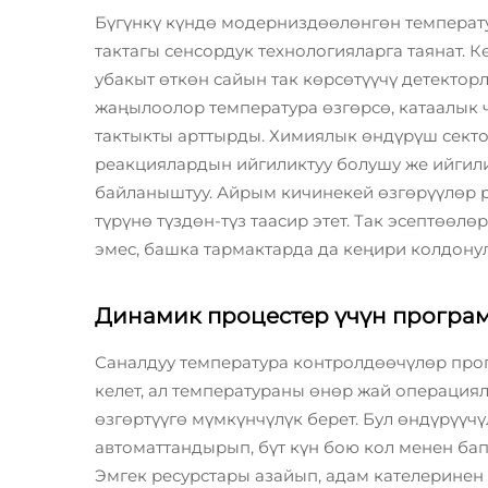
Бүгүнкү күндө модерниздөөлөнгөн температ
тактагы сенсордук технологияларга таянат. 
убакыт өткөн сайын так көрсөтүүчү детектор
жаңылоолор температура өзгөрсө, катаалык ч
тактыкты арттырды. Химиялык өндүрүш сектор
реакциялардын ийгиликтуу болушу же ийгил
байланыштуу. Айрым кичинекей өзгөрүүлөр 
түрүнө түздөн-түз таасир этет. Так эсептөө
эмес, башка тармактарда да кеңири колдонул
Динамик процестер үчүн програ
Саналдуу температура контролдөөчүлөр про
келет, ал температураны өнөр жай операция
өзгөртүүгө мүмкүнчүлүк берет. Бул өндүрүүч
автоматтандырып, бүт күн бою кол менен бап
Эмгек ресурстары азайып, адам кателеринен 