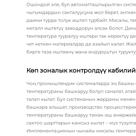
Ошондой эле, бул автоматташтырылган систе
чыгымдардын сакталуусуна жол берет, анткен
даими түрдө толук иштеп турбайт. Мисалы, т
металл иштетүү заводдорун алсак болот. Ди
температура тууралуу иштери так керектүү д
чет кеткен материалдар да азайып калат. Ж
бирге таза иштөөнү жана өндүрүштүн турукту
Көп зоналык контролдүү кабилий
Чоң промышлендик системаларда эң башкы ө
температураны башкаруу болуп саналат, ата
талап кылат. Бул системанын жардамы мене
башкара алышат, производство процесстерин
температураны башкаруу тамак-аш өнөржайын
сактоо шарттарын камсыз кылат – мүз түзүлг
Имплементациянын чынайы мисалы температ