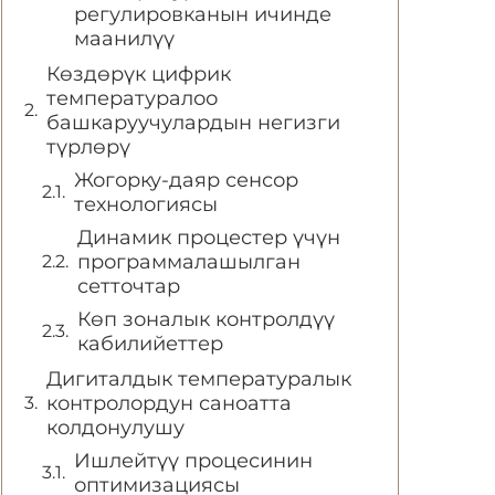
регулировканын ичинде
маанилүү
Көздөрүк цифрик
температуралоо
башкаруучулардын негизги
түрлөрү
Жогорку-даяр сенсор
технологиясы
Динамик процестер үчүн
программалашылган
сетточтар
Көп зоналык контролдүү
кабилийеттер
Дигиталдык температуралык
контролордун саноатта
колдонулушу
Ишлейтүү процесинин
оптимизациясы