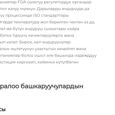
паниялар FDA сыяктуу регулятордук органдар
ктоп калуу мүмкүн. Дарыларды өндүрүүдө да
үү процессинде ISO стандарттары
Эгерде температура жол берилген чектен аз да,
алат же бүтүн өндүрүш сызыктары кайра
мбатка түрүүчү кечиктирүүлөргө жана
ып келет. Бирок, көп өндүрүүчүлөр
алык иштетүүнүн узактыгын кеңейтет жана
мпаниялар болсо ошол эле башында надежддуу
стиция киргизип, кийинки күтүлбөгөн
уралоо башкаруучулардын
сы