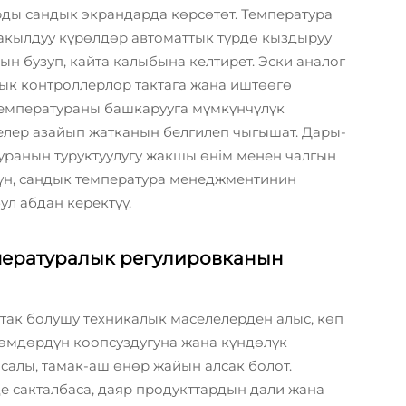
ды сандык экрандарда көрсөтөт. Температура
 акылдуу күрөлдөр автоматтык түрдө кыздыруу
ын бузуп, кайта калыбына келтирет. Эски аналог
к контроллерлор тактага жана иштөөгө
температураны башкарууга мүмкүнчүлүк
елер азайып жатканын белгилеп чыгышат. Дары-
туранын туруктуулугу жакшы өнім менен чалгын
чүн, сандык температура менеджментинин
ул абдан керектүү.
мпературалык регулировканын
так болушу техникалык маселелерден алыс, көп
көмдөрдүн коопсуздугуна жана күндөлүк
салы, тамак-аш өнөр жайын алсак болот.
е сакталбаса, даяр продукттардын дали жана