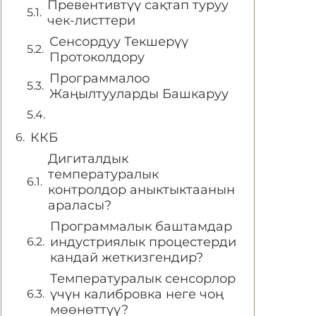
Превентивтүү сақтап туруу
чек-листтери
Сенсордуу Текшерүү
Протоколдору
Программалоо
Жаңылтууларды Башкаруу
ККБ
Дигиталдык
температуралык
контролдор аныктыктаанын
араласы?
Программалык баштамдар
индустриялык процестерди
кандай жеткизгендир?
Температуралык сенсорлор
үчүн калибровка неге чоң
мөөнөттүү?