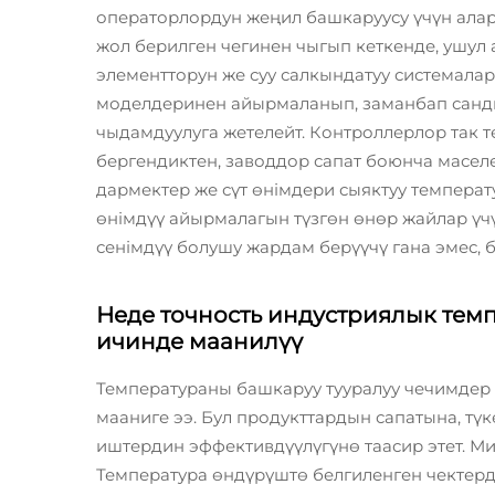
операторлордун жеңил башкаруусу үчүн алар
жол берилген чегинен чыгып кеткенде, ушул
элементторун же суу салкындатуу системалар
моделдеринен айырмаланып, заманбап санды
чыдамдуулуга жетелейт. Контроллерлор так 
бергендиктен, заводдор сапат боюнча масел
дармектер же сүт өнімдери сыяктуу темпера
өнімдүү айырмалагын түзгөн өнөр жайлар ү
сенімдүү болушу жардам берүүчү гана эмес, б
Неде точность индустриялык те
ичинде маанилүү
Температураны башкаруу тууралуу чечимдер 
мааниге ээ. Бул продукттардын сапатына, тү
иштердин эффективдүүлүгүнө таасир этет. Ми
Температура өндүрүштө белгиленген чектерд