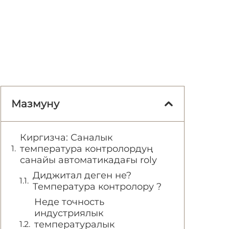
Мазмуну
Киргизча: Саналык
температура контролордуң
санайы автоматикадағы rolу
Диджитал деген не?
Температура контролору ?
Неде точность
индустриялык
температуралык