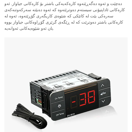
دەچێت و ئەوە دەگەڕێتەوە کارەکەیەکی باشتر بۆ کارەکانی جیاواز. ئەو
کارەکانی ئاداپتیۆنی سیستەم دەوترێتەوە کە ئەوە دەبێتە سەرکەوتنەکەی
سەرەکی بێت لە کاتێکی کە شێوەی کاریگەری گۆڕێتەوە، ئەوە لە
کارەکانی باشتر دەوترێت کە لە ڕێگەی گرێزی گۆڕاوەکانی جیاواز بووە
یان ئەو شێوەیەکانی ئەوانەیە.