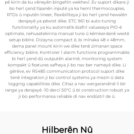
pê kirin da ku vêneyên bingehîn wekhevî. Ev suport dikare ji
bo herî çend tîpanên inputê ya ka hemî thermocouples,
RTDs û inputên lineer, flexibilîteya ji bo herî çend hewalên
derajeyê ya pêwist dike. ETC 961 bi auto-tuning
functionality ya ku automatîk biafirî valueseya PID-ê
optimale, nehusetekirina manual tune û kêmkerdanê wextê
setup bibîre. Dizayna compact ê, bi mînaka 48 x 48mm,
dema panel mount kirin we dike tenê zimanan space
efficiency bibîre. Kontroler î alarm functions programmable
bi herî çend dû outputên alarmê, monitoring system
kompakt û features safheya ji bo nav ber nameyê dike. Li
gêrêve, ev RS485 communication protocol suport dike
tenê integration ji bo control systems ya mezin û data
logging capabilities dike. Cihaz a nav wergerandinê li bîr
range ya derajeyê -10 dercî 50°C û bi construction robust ya
ji bo performansa reliable di nav endûstrî de û.
Hilberên Nû