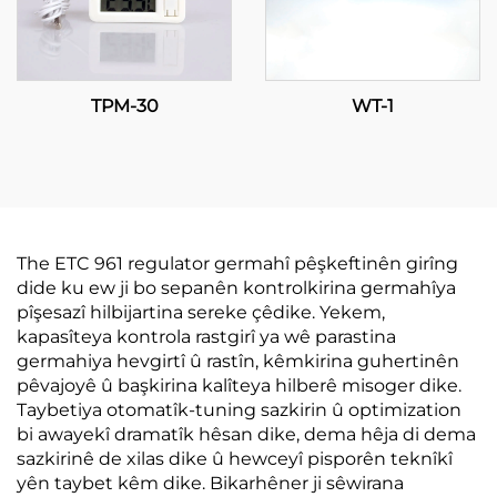
TPM-30
WT-1
The ETC 961 regulator germahî pêşkeftinên girîng
dide ku ew ji bo sepanên kontrolkirina germahîya
pîşesazî hilbijartina sereke çêdike. Yekem,
kapasîteya kontrola rastgirî ya wê parastina
germahiya hevgirtî û rastîn, kêmkirina guhertinên
pêvajoyê û başkirina kalîteya hilberê misoger dike.
Taybetiya otomatîk-tuning sazkirin û optimization
bi awayekî dramatîk hêsan dike, dema hêja di dema
sazkirinê de xilas dike û hewceyî pisporên teknîkî
yên taybet kêm dike. Bikarhêner ji sêwirana