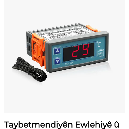
Taybetmendiyên Ewlehiyê û