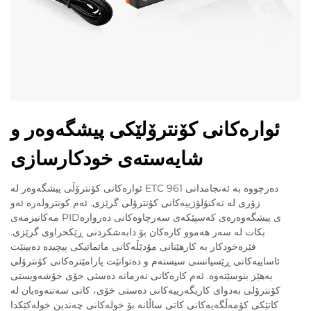
ئوارەکانی کۆنترۆلێکی پیشگەوەر و
شایەستەی خودکارسازی
ئوارەکانی کۆنترۆڵی پیشگەوەر لە ETC 961 دەرچووە بە ئەنجامدانی
زۆری لە تەکنۆلۆژییەکانی کۆنترۆلی گرێزی. ئەم کونترولەرە ئەو
مەکانیزمەی PIDی پیشگەوەرەی کەسپێکەی سەرچاوەکانی دەروازە
بکات لە سەر هەموو کارەکان بۆ دابەشکردنی ڕێکخراوی گرێزی.
فێرەخودکار بە کارهێنانی مۆدێڵەکانی ماتماتیکی پیچیدە دەبینێت
ئاساییەکانی ڕێسپانسی سیستەم و دەتوانێت پارامێترەکانی کۆنترۆلی
بەهێز بنوسێتەوە. ئەم کارەکانی نەرمانە دەستی خۆی خۆشەویستی
کۆنترۆلی بەدوای کاریگەرییەکانی دەستی خۆی، کاتی سەتنەوەیان لە
کاتێکی کۆمەڵگەیەکانی کاتی ساڵانە بۆ خولەکانی چەندین خولەکێکدا