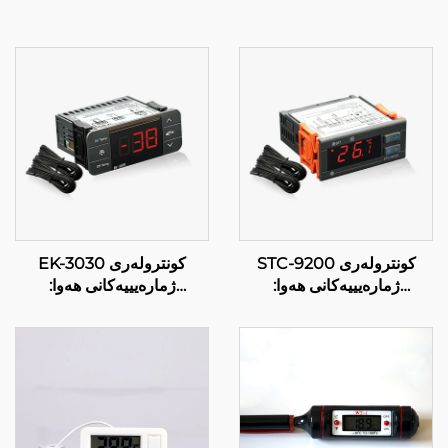
STC-9200 کونترولەری
EK-3030 کونترولەری
ژمارەیییەکانی هەوا:
ژمارەیییەکانی هەوا:
کارپێکردنەوەی سەرکەوتوو،
کارپێکردنەوەی هەواکاری
کارپێکردنەوەی هەوا لەسەر
سەرکەوتوو لەسەر ئەمەلگری
چەندین ڕێگە لەسەر
و کۆمەڵگەیی
ئەمەلگری و کۆمەڵگەیی