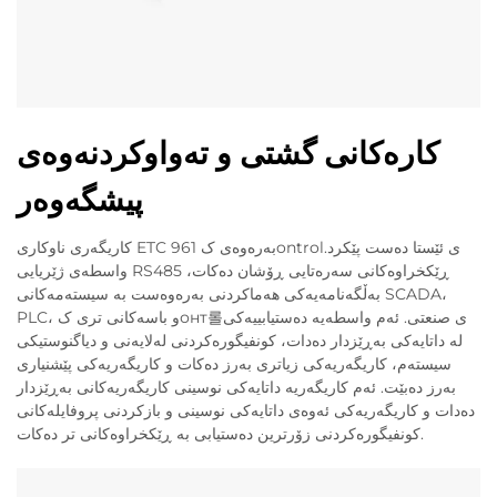
کارەکانی گشتی و تەواوکردنەوەی
پیشگەوەر
کاریگەری ناوکاری ETC 961 بەرەوەی کontrolی ئێستا دەست پێکرد.
واسطەی ژێریایی RS485 ڕێکخراوەکانی سەرەتایی ڕۆشان دەکات،
بەڵگەنامەیەکی هەماکردنی بەرەوەست بە سیستەمەکانی SCADA،
PLC، و باسەکانی تری کонт롤ی صنعتی. ئەم واسطەیە دەستیابییەکی
لە داتایەکی بەڕێزدار دەدات، کونفیگورەکردنی لەلایەنی و دیاگنوستیکی
سیستەم، کاریگەریەکی زیاتری بەرز دەکات و کاریگەریەکی پێشنیاری
بەرز دەبێت. ئەم کاریگەریە داتایەکی نوسینی کاریگەریەکانی بەڕێزدار
دەدات و کاریگەریەکی ئەوەی داتایەکی نوسینی و بازکردنی پروفایلەکانی
کونفیگورەکردنی زۆرترین دەستیابی بە ڕێکخراوەکانی تر دەکات.