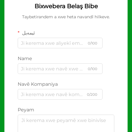
Bixwebera Belaş Bibe
Taybetirandem a xwe heta navandî hilkeve.
ئیمەیل
0/100
Name
0/100
Navê Kompaniya
0/200
Peyam