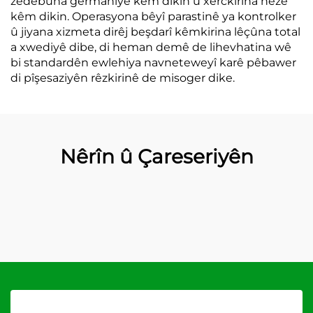
zêdebûna germahiyê kêm dikin û xerckirina hêzê
kêm dikin. Operasyona bêyî parastinê ya kontrolker
û jiyana xizmeta dirêj beşdarî kêmkirina lêçûna total
a xwediyê dibe, di heman demê de lihevhatina wê
bi standardên ewlehiya navneteweyî karê pêbawer
di pîşesaziyên rêzkirinê de misoger dike.
Nêrîn û Çareseriyên