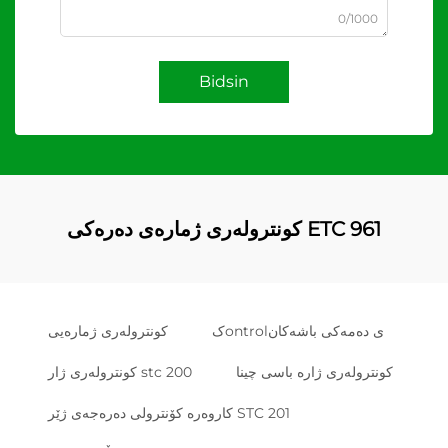
0/1000
Bidsin
کونترولەری ژمارەی دەرەکی ETC 961
کontrolی دەمەکی باشەکان
کونترولەری ژمارەیی
کونترولەری ژارە باسی چینا
کونترولەری ژار stc 200
کاروەرە کۆنترولی دەرەجەی ژێر STC 201