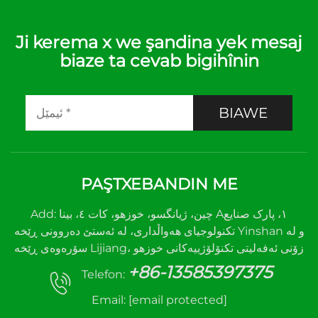
Ji kerema x we şandina yek mesaj
biaze ta cevab bigihînin
BIAWE
PAŞTXEBANDIN ME
Add: چین، ژیانگسو، خوزهو، کات ٤، بینا A١، پارک صنایع
تکنولوجیای هەواڵداری، لە ئەستێ دەروونی ڕێخە Yinshan و لە
سۆرەوەی ڕێخە Lijiang، زۆنی ئەفەلیتی تکنۆلۆژییەکانی خوزهو
+86-13585397375
Telefon:
Email:
[email protected]