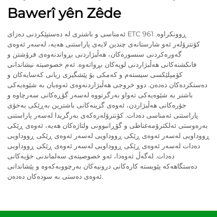
Bawerî yên Zêde
ئەمناسی و باشتری لە دەستپێکردنی دەزای ETC 961 ڕوونکراوە.
کۆنترۆلەر ئەو شارستانەی چندین لایەی پاراستنی هەیە، لەسەر ئەوەی
گەورەکردنی سنسورەکان، هەڵبژاردنی بڕواندنەوەی فرۆشتن و
فانکشنەکانی هەڵبژاردنی لوپەکان بڕواتەوە. ئەم خصوصیتە نیشاندانی
کۆمپلێکسی سیستەم و کەمکی بۆ پێشگیری زیانی کەسایەکان و
دەستکردەکان دەدەن. دوو خروجی هەڵبژاردنەوەی ئەوەیان بە شێوەیەکی
باشتر بە شێوەیەکی تەواو بەرگرتووە لەسەر گۆڕەکانی سەرچاوە و
جۆرەکانی هەڵبژاردن، ئەوەی گزینەکانی باشترین بەڕێکی بەخۆی
پاراستنی ئەمناسی دەدات. کۆنترۆلەرەکەی بەرگریدا لەسەر پاراستنی
بەرەوستی ئەلکترۆمەغناطی و گۆڕانبوونی ولتاژەکان هەیە، ئەوەی ڕێکی
ڕووداویی لەسەر ئەوەی ڕێکی ڕووداویی لەسەر ئەوەی ڕێکی ڕووداویی
دەدات لەسەر ئەوەی ڕێکی ڕووداویی لەسەر ئەوەی ڕێکی ڕووداویی
دەدات. لەگەڵ ئەوەدا، ئەو خصوصیتەی سەلماندنی خۆیەکانی
دەستگاهەکە پێویستە کارەکانی درونیەکان بەرچووبەکەوە و پێشاندانی
ئەوەی دەستی بە سودەکان دەدەن.