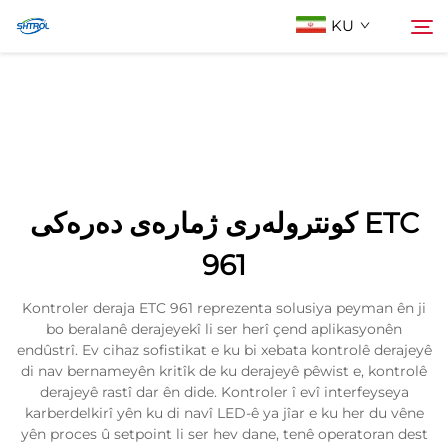
KU
Lêgerîn Biji
چاودرێژە
Cihêrên
کونترولەری ژمارەی دەرەکی ETC
Li Ser Nivîsain
961
Kontroler deraja ETC 961 reprezenta solusiya peyman ên ji
bo beralanê derajeyekî li ser herî çend aplikasyonên
endûstrî. Ev cihaz sofistikat e ku bi xebata kontrolê derajeyê
di nav bernameyên kritîk de ku derajeyê pêwist e, kontrolê
derajeyê rastî dar ên dide. Kontroler î evî interfeyseya
karberdelkirî yên ku di navî LED-ê ya jîar e ku her du vêne
yên proces û setpoint li ser hev dane, tenê operatoran dest