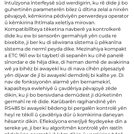
întuîzyona înterfeysê sûd werdigirin, ku rê dide ji bo
guhertinên parameterên bilez û dîtina zelal a nirxên
pêvajoyê, kêmkirina pêdiviyên perwerdeya operator
û kêmkirina îhtîmala xeletîya mirovan.
Kompatibîlîteya têketina navberê ya kontrolkerê
dide ku ew bi sensorên germahiyê yên cuda re
bixebite, ji ber ku di sêwirana sîstema û pêkanîna
sîstema de nermî peyda dike. Mezinahiya kompakt
a ETC 961 ew bi taybetî di sepanên ku cihê panelê
sînordar e de hêja dike, di heman demê de avakirina
wê ya bihêz bi awayekî ku di nava cîhên pîşesaziyê
yên dijwar de jî bi awayekî demdirêj bi kalîte ye. Di
nav de fonksiyonên alarmê yên bernamekirî,
kapasîteya ewlehiyê û çavdêriya pêvajoyê zêde
dikin, ku ji bo bersivdana demûdest ji dûrketinên
germahî re rê dide. Karûbarên ragihandinê yên
RS485 bi awayekî bêdeng bi pergalên kontrolê yên
heyî re têkilî û çavdêriya dûr û komkirina daneyan
hêsantir dikin. Efleksîyona enerjîyê feydeyeke din a
sereke ye, ji ber ku algoritmên kontrolê yên rastîn