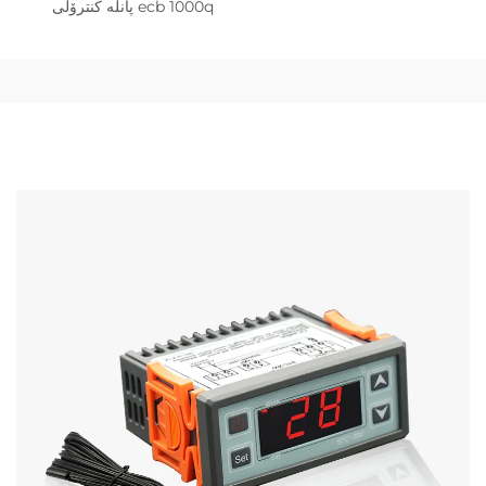
پانڵە کنترۆلی ecb 1000q