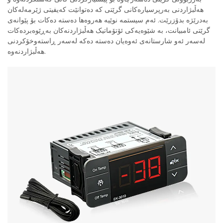
هەڵبژاردنی بەرپرسیارەکانی گرێتی کە دەتوانێت کەیفیتی ژێرمەلەکان
بەدرێژە بدۆزرێت. ئەم سیستمە نوێیە هەروەها دەستە دەکات بۆ پێوانەی
گرێتی ئامبیانت، بە شێوەیەکی ئۆتۆماتیک هەڵبژاردنەکان بەڕێوەبردەکات
لەسەر ئەو شارستانەی ئەوەیان دەستە دەکە لەسەر ڕاستەوخۆکردنی
هەڵبژاردنەوە.