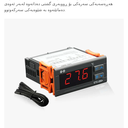
هەڕەسەیەکی سەرەکی بۆ ڕووبەری گشتی دەداتەوە لەبەر ئەوەی
دەمانێتەوە بە شێوەیەکی سەرکەوتوو.