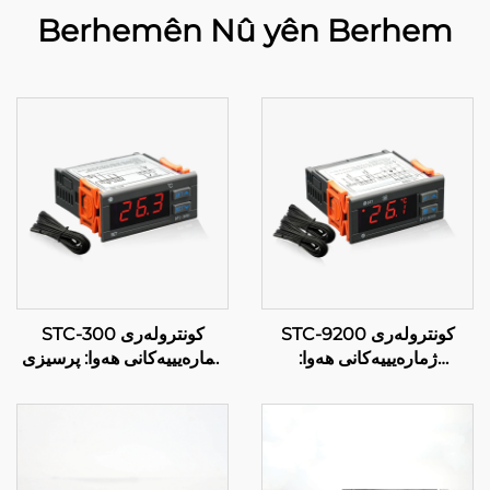
Berhemên Nû yên Berhem
STC-9200 کونترولەری
STC-300 کونترولەری
ژمارەیییەکانی هەوا:
ژمارەیییەکانی هەوا: پرسیزی
کارپێکردنەوەی سەرکەوتوو،
و جیاوازبوون لەسەر
کارپێکردنەوەی هەوا لەسەر
کارپێکردنەوەی هەوا بە
چەندین ڕێگە لەسەر
شێوەی کارەکی
ئەمەلگری و کۆمەڵگەیی