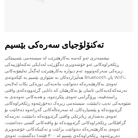
تەکنۆلۆجیای سەرەکی بێسیم
نیشتمەتری ئەو کەسە بەکارهێنرێت لە سیستەمی بێسیمێکی
ڕێکخراوەکانی ئەو خۆشەویزی دەگۆڕێت لەدایکی تەکنەلۆژییەکی
زیرەکی سەرکەوتووە. ئەم دیوارە بەکارهێنرێت لەگەڵ تەلیفۆنەکانی
هەڵبژاردەکان بە شێوازی بێسیم بە کێکەوتەی Bluetooth یان WiFi،
ئەوەی بەکارهێنەرەکە دەتوانێت مانەیەکی دورەکی بکات لەلایەن
نەرمەکەکەیەکانی ئاسان بۆ بەکارهێنان کە داتایی گرێدوودەکەی واقتی
ڕاستەقینە، پڕۆگرامی ئەوەی پێکردەوە، و هەیەکانی تەوەندی بە
شێوەیەکی تەیب دابنێنێت. سیستەمی زیرەک دەخۆزێتەوە ڕێکخراوەکانی
گرێدوودەکە و پێشنیارەکان، لە سەرەتاڵەکانی گەڕانەوە دەخاتێت بۆ
ئەوەی بەشداری زیاترێکی واقتی گرێدوودەکە دابنێنێت. نەرمەکە
گرافێکانی ڕێکخراوەکانی گرێدوودەکە بۆ واقتەکانی گشتی دەداشێت،
ئەوەی بەکارهێنەرەکە دەتوانێت بزانێت و تەکنیکەکانی خۆشەویزی
دەربڕێتەوە. ڕێکخراوەکەی بێسیم لە ٣٠٠ فێتەدا دەگشتێت، ئەوەی