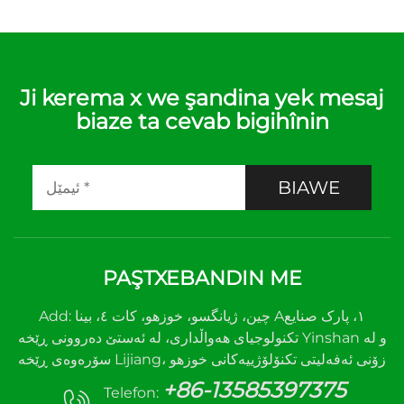
Ji kerema x we şandina yek mesaj
biaze ta cevab bigihînin
BIAWE
PAŞTXEBANDIN ME
Add: چین، ژیانگسو، خوزهو، کات ٤، بینا A١، پارک صنایع
تکنولوجیای هەواڵداری، لە ئەستێ دەروونی ڕێخە Yinshan و لە
سۆرەوەی ڕێخە Lijiang، زۆنی ئەفەلیتی تکنۆلۆژییەکانی خوزهو
+86-13585397375
Telefon: