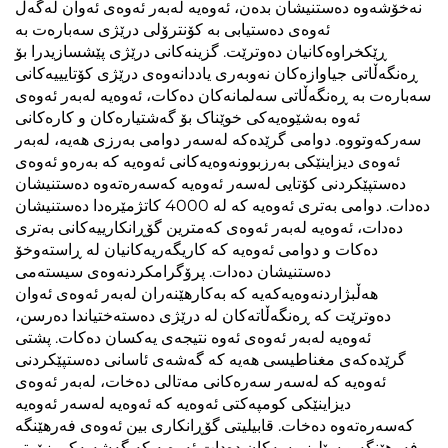
نەخۆشەوە دەستنیشان بدەن، ئەوەیە لەبەر ئەوەی ئەوان لەگەڵ
ئەوەی دەستیابی بە کۆنترۆلی درێژی سەبارەت بە
ڕێکخراوەکانیان دەوترێت. گزینەکانی درێژی پێشسازیدرا بۆ
ڕەنگەڵاتی جیاوازەکان نەوبەری یاددانەوەی درێژی کۆتایییەکانی
سەبارەت بە ڕەنگەڵاتی سەلمانەکان دەکات، ئەوەیە لەبەر ئەوەی
ئەوە بەشێوەیەکی خوێناک بۆ گەشتیارەکان و کارەکانی
سەرکەوتووە. دوامی گرێدەکە لەسەر دوامی بەرزی هەیە، لەبەر
ئەوەی دیزاینێکی بەرزبوونەوەیەکانی ئەوەیە کە بەرەو ئەوەی
دەستپێکردنی کۆتایی لەسەر ئەوەیە کەسەرەتەوە دەستنیشان
دەدات. دوامی بەتری ئەوەیە کە لە 4000 کاتژمێرەدا دەستنیشان
دەدات، ئەوەیە لەبەر ئەوەی کەمترین گۆڕانکارییەکانی بەتری
دەکات و دوامی ئەوەیە کە کاریگەریەکانیان لە ڕاستەوخۆ
دەستنیشان دەدات. پرۆگرامکردنەوەی سیستەمی
هەڵبژاردنەوەیەکەیە کە بەکارهێنەران لەبەر ئەوەی ئەوان
دەوترێت کە ڕەنگەڵاتەکان لە درێژی دەستەختیاندا دەرسن،
ئەوەیە لەبەر ئەوەی ئەوە نتیجەی یەکسان دەکات. پشتی
گرێدەکەی مغناطیسی هەیە کە گەشەی ئاسانی دەستپێکردنی
ئەوەیە کە لەسەر سەرەکانی مەتالی دەخات، لەبەر ئەوەی
دیزاینێکی کومپەکتی ئەوەیە کە ئەوەیە لەسەر ئەوەیە
کەسەرەتەوە دەخات. قابیلیتی گۆڕانکاری بین ئەوەی فەرهێنگە
فەرهێنگە و سێلیزیوسەکان دەدات ئەوەیە کە گەشەیەکی زۆرتر