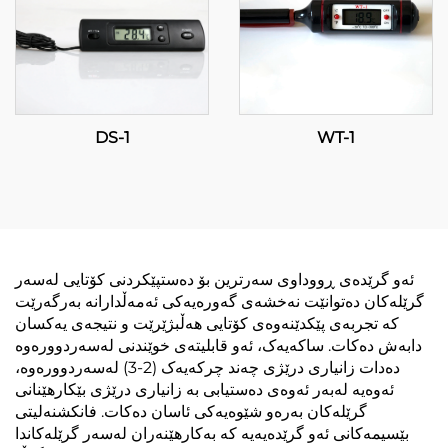
DS-1
WT-1
ئەو گرێدەی ڕووداوی سەرترین بۆ دەستپێکردنی کۆتایی لەسەر
گرێلەکان دەتوانێت نەخشەی گەورەیەکی ئەمەڵدارانە بەرگەرێت
کە تجربەی پێکدێنەوەی کۆتایی هەڵبژێرێت و نتیجەی یەکسان
دابەش دەکات. ساکەیەک، ئەو قابلیتەی خوێندنی لەسەردوورەوە
دەدات زانیاری درێژی چەند چركەیەک (2-3) لەسەردوورەوە،
ئەوەیە لەبەر ئەوەی دەستیابی بە زانیاری درێژی بێکارهێنانی
گرێلەکان بەرەو شێوەیەکی ئاسان دەکات. فانکشنەلیتی
بێسیمەکانی ئەو گرێدەیەیە کە بەکارهێنەران لەسەر گرێلەکاندا