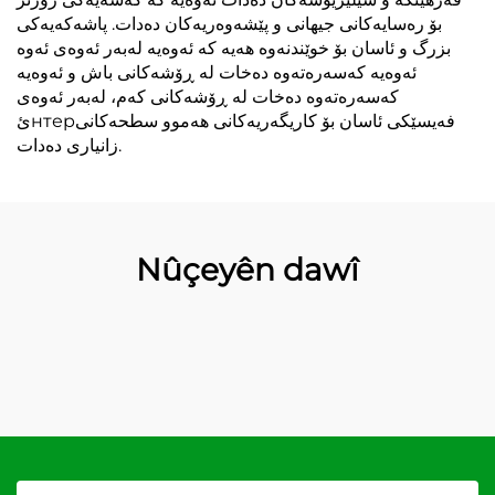
بۆ رەسایەکانی جیهانی و پێشەوەریەکان دەدات. پاشەکەیەکی
بزرگ و ئاسان بۆ خوێندنەوە هەیە کە ئەوەیە لەبەر ئەوەی ئەوە
ئەوەیە کەسەرەتەوە دەخات لە ڕۆشەکانی باش و ئەوەیە
کەسەرەتەوە دەخات لە ڕۆشەکانی کەم، لەبەر ئەوەی
ئнтерفەیسێکی ئاسان بۆ کاریگەریەکانی هەموو سطحەکانی
زانیاری دەدات.
Nûçeyên dawî