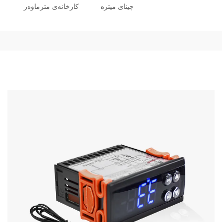
چینای میترە
کارخانەی مترماوەر