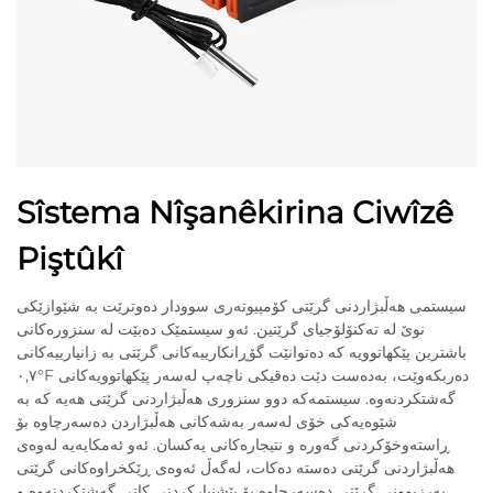
Sîstema Nîşanêkirina Ciwîzê
Piştûkî
سیستمی هەڵبژاردنی گرێتی کۆمپیوتەری سوودار دەوترێت بە شێوازێکی
نوێ لە تەکنۆلۆجیای گرێتین. ئەو سیستمێک دەبێت لە سنزورەکانی
باشترین پێکهاتوویە کە دەتوانێت گۆڕانکارییەکانی گرێتی بە زانیارییەکانی
٠,٧°F دەربکەوێت، بەدەست دێت دەقیکی ناچەپ لەسەر پێکهاتوویەکانی
گەشتکردنەوە. سیستمەکە دوو سنزوری هەڵبژاردنی گرێتی ھەیە کە بە
شێوەیەکی خۆی لەسەر بەشەکانی هەڵبژاردن دەسەرچاوە بۆ
ڕاستەوخۆکردنی گەورە و نتیجارەکانی یەکسان. ئەو ئەمکایەیە لەوەی
هەڵبژاردنی گرێتی دەستە دەکات، لەگەڵ ئەوەی ڕێکخراوەکانی گرێتی
بەرزبوونی گرێتی دەسەرچاوە بۆ پێشنیارکردنی کاتی گەشتکردنەوە و