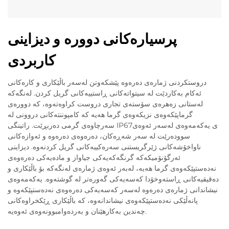
پرسیارەکانی دوورە و دیزاینی
کاربردی
دروستکردنی ژمارەی دەرەوە پێشکەوتن لەسەر باڵێکاری و کارەکانی
ئەکام بەکاردێت لە سیتواتەکانی ڕاستییەکانی گریل کردن. لەنگەکە
لەستانی زەهرەی سۆستەی تجاری دروست کراوەتەوە، کە دوورەی
گرماپێکەوەی نزیکەوەی گرما هەیە کە کامپوننتەکانی دروونی لە
سەرچاوەی گرمی دەربڕێت. راتینگی IP67ی یەکەمەوەی لەسەر ئەوەی
سوودەرێت لە سەر شەڕەکان، دەرەوەی دەرەوە و ئەوازەکانی
ناواخۆشەکانی ژێرگریستنی سەرەکییەکانی گریل کردنەوە. دیزاینی
ئەرگۆنۆمیکەکە گرنگەکەیەکی جیاواز و مادەیەکی دەرەوەی
نەدەستپێکەوەی گرما ھەیە، لەبەر ئەوەی ژمارەی لەنگەکە بۆ باڵێکاری و
دەقیقیەکانی ڕاستەوخۆدا کەسەیەکی گەورەتر لە گوشتەوە. یەکەمەوەی
نیشاندانی ژمارەی دەرەوە لەسەر کەسەیەکی دەرەوەی نەدەستپێکەوە و
پانەڵێکی نەدەستپێکەوەی نیشاندانەوە، کە باڵێکاری ڕێکخراوەکانی
چەندین بەکارهێنان و بەردەوامبوونەوەی ئەوەیە.