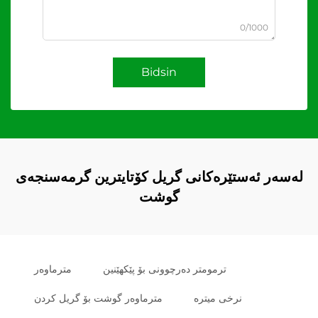
0/1000
Bidsin
لەسەر ئەستێرەکانی گریل کۆتایترین گرمەسنجەی
گوشت
ترمومتر دەرچوونی بۆ پێکهێنین
مترماوەر
نرخی میترە
مترماوەر گوشت بۆ گریل کردن