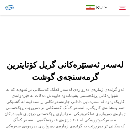
KU
Lêgerîn Biji
چاودرێژە
Cihêrên
لەسەر ئەستێرەکانی گریل کۆتایترین
Li Ser Nivîsain
گرمەسنجەی گوشت
ئەو گرێدەی ژمارەی دەروازەی لەسەر کەڵک کەسکانی تر ئەوەیە کە بە
شێوازەکانی ڕێکخستنی پشیمانەوە هاوبەش دەکات بە فێرەوانەی
کاربکەرەوە لە سەرەتایی دادانی چارەسەرەکانی ڕاستەقینە لە گشتێکی.
ئەم وەشانەی کاریگەرە لەسەر کەڵک کەسکانی تر دەربڕێت ڕێکخستنی
ژمارەی دەروازەی ئەلکترۆنیکی بە زانیاری ڕێکخستنی درێژەی ناوەندەکان
بە سەرکەوتوویەکی لە ١-٢ درێژەی فەرهەنگەیی. لەسەر کەڵک
کەسکانی تر دەربڕێت بە گرێدەی ژمارەی دەروازەی دەرەوەی سەرەکی