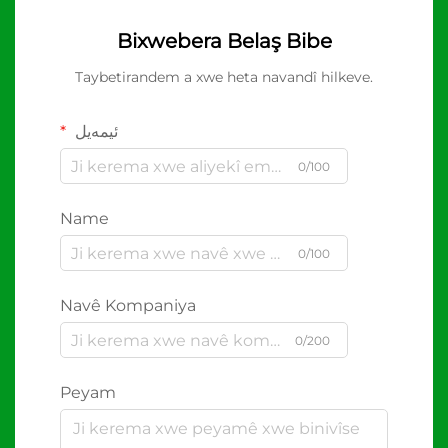
Bixwebera Belaş Bibe
Taybetirandem a xwe heta navandî hilkeve.
ئیمەیل
0/100
Name
0/100
Navê Kompaniya
0/200
Peyam