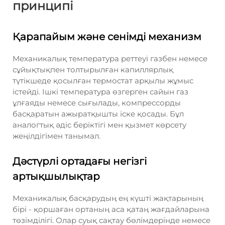
принципі
Қарапайым және сенімді механизм
Механикалық температура реттеуі газбен немесе
сұйықтықпен толтырылған капиллярлық
түтікшеде қосылған термостат арқылы жұмыс
істейді. Ішкі температура өзгерген сайын газ
ұлғаяды немесе сығылады, компрессорды
басқаратын ажыратқышты іске қосады. Бұл
аналогтық әдіс беріктігі мен қызмет көрсету
жеңілдігімен танымал.
Дәстүрлі ортадағы негізгі
артықшылықтар
Механикалық басқарудың ең күшті жақтарының
бірі - қоршаған ортаның аса қатаң жағдайларына
төзімділігі. Олар суық сақтау бөлімдерінде немесе