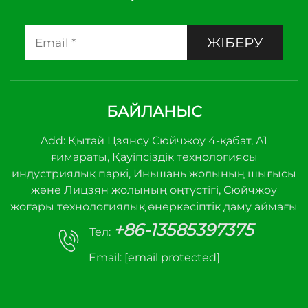
ЖІБЕРУ
БАЙЛАНЫС
Add: Қытай Цзянсу Сюйчжоу 4-қабат, А1
ғимараты, Қауіпсіздік технологиясы
индустриялық паркі, Иньшань жолының шығысы
және Лицзян жолының оңтүстігі, Сюйчжоу
жоғары технологиялық өнеркәсіптік даму аймағы
+86-13585397375
Тел:
Email:
[email protected]