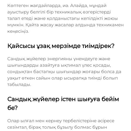
Көптеген жағдайларда, иә. Алайда, мұндай
ауыстыру белгілі бір техникалық өзгерістерді
талап етеді және қолданыстағы кепілдікті жоюы
мүмкін. Қайта жасау жасалар алдында техникамен
кеңесіңіз.
Қайсысы ұзақ мерзімде тиімдірек?
Сандық жүйелер энергияны үнемдеуге және
шығындарды азайтуға ықтимал үлес қосады,
сондықтан бастапқы шығындар жоғары болса да
уақыт өткен сайын олар ысырапқа тиімді болып
табылады.
Сандық жүйелер істен шығуға бейім
бе?
Олар ылғал мен кернеу тербелістеріне әсіресе
сезімтал, бірақ толық бұзылу болмас бұрын