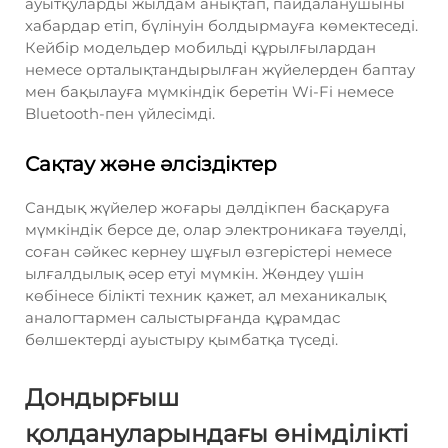
ауытқуларды жылдам анықтап, пайдаланушыны
хабардар етіп, бүлінуін болдырмауға көмектеседі.
Кейбір модельдер мобильді құрылғылардан
немесе орталықтандырылған жүйелерден баптау
мен бақылауға мүмкіндік беретін Wi-Fi немесе
Bluetooth-пен үйлесімді.
Сақтау және әлсіздіктер
Сандық жүйелер жоғары дәлдікпен басқаруға
мүмкіндік берсе де, олар электроникаға тәуелді,
соған сәйкес кернеу шұғыл өзгерістері немесе
ылғалдылық әсер етуі мүмкін. Жөндеу үшін
көбінесе білікті техник қажет, ал механикалық
аналогтармен салыстырғанда құрамдас
бөлшектерді ауыстыру қымбатқа түседі.
Дондырғыш
қолдануларындағы өнімділікті