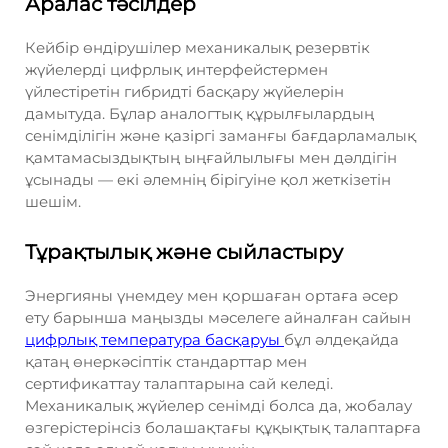
Аралас тәсілдер
Кейбір өндірушілер механикалық резервтік
жүйелерді цифрлық интерфейстермен
үйлестіретін гибридті басқару жүйелерін
дамытуда. Бұлар аналогтық құрылғылардың
сенімділігін және қазіргі заманғы бағдарламалық
қамтамасыздықтың ыңғайлылығы мен дәлдігін
ұсынады — екі әлемнің бірігуіне қол жеткізетін
шешім.
Тұрақтылық және сыйластыру
Энергияны үнемдеу мен қоршаған ортаға әсер
ету барынша маңызды мәселеге айналған сайын
цифрлық температура басқаруы
бұл әлдеқайда
қатаң өнеркәсіптік стандарттар мен
сертификаттау талаптарына сай келеді.
Механикалық жүйелер сенімді болса да, жобалау
өзгерістерінсіз болашақтағы құқықтық талаптарға