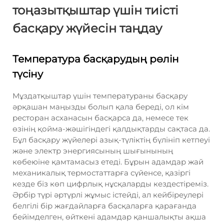
тоңазытқыштар үшін тиісті
басқару жүйесін таңдау
Температура басқарудың рөлін
түсіну
Мұздатқыштар үшін температураны басқару
әрқашан маңызды болып қала береді, ол кім
ресторан асханасын басқарса да, немесе тек
өзінің қойма-жәшігіндегі қалдықтарды сақтаса да.
Бұл басқару жүйелері азық-түліктің бүлініп кетпеуі
және электр энергиясының шығынының
көбеюіне қамтамасыз етеді. Бұрын адамдар жай
механикалық термостаттарға сүйенсе, қазіргі
кезде біз көп цифрлық нұсқаларды кездестіреміз.
Әрбір түрі әртүрлі жұмыс істейді, ал кейбіреулері
белгілі бір жағдайларға басқаларға қарағанда
бейімделген, өйткені адамдар қаншалықты ақша