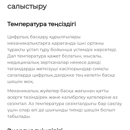
салыстыру
Температура теңсіздігі
Цифрлық басқару құрылғылары
механикалықтарға қарағанда ішкі ортаны
тұрақты ұстап тұру бойынша үстемдік көрсетеді.
Дәл температура қажет болатын, мысалы,
медициналық зертханалар немесе дәмді
тағамдарды жеткізуші кәсіпорындар сияқты
салаларда цифрлық дәлдікке тең келетін басқа
шешім жоқ.
Механикалық жүйелер басқа жағынан қатты
әсерге төзімдірек және калибрлеу қателеріне аз
сезімтал. Аз температура сезімталдығы бар сақтау
үшін олар әлі де шығынды тиімді шешім болып
табылады.