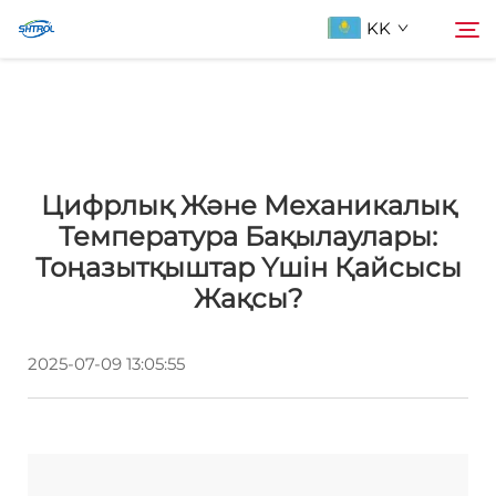
KK
Біздің туралы
Іздеу
Цифрлық Және Механикалық
Продукциялар
Температура Бақылаулары:
Тоңазытқыштар Үшін Қайсысы
Бізбен хабарласыңы
Жақсы?
2025-07-09 13:05:55