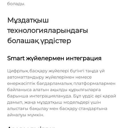
болады.
Мұздатқыш
технологияларындағы
болашақ үрдістер
Smart жүйелермен интеграция
Цифрлық басқару жүйелері бүгінгі таңда үй
автоматтандыру жүйелерімен немесе
өнеркәсіптік бағдарламалық платформалармен
байланыса алатын ақылды құрылғыларға
барынша интеграциялануда. Бұл үрдіс әрі қарай
дамып, жаңа мұздатқыш модельдері үшін
алыстағы бақылау мен басқару стандартына
айналуы мүмкін.