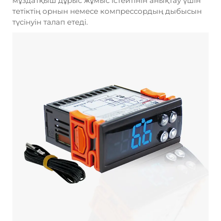
мұздатқыш дұрыс жұмыс істейтінін анықтау үшін
тетіктің орнын немесе компрессордың дыбысын
түсінуін талап етеді.