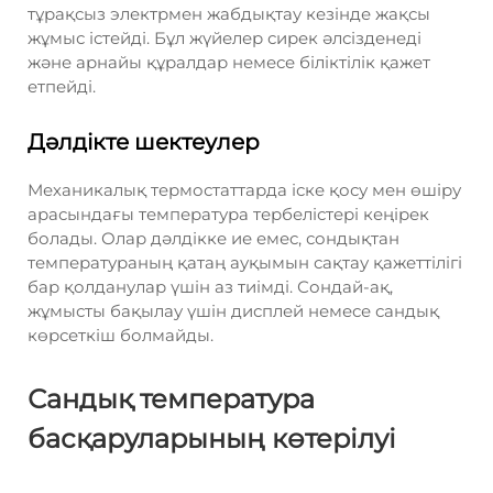
тұрақсыз электрмен жабдықтау кезінде жақсы
жұмыс істейді. Бұл жүйелер сирек әлсізденеді
және арнайы құралдар немесе біліктілік қажет
етпейді.
Дәлдікте шектеулер
Механикалық термостаттарда іске қосу мен өшіру
арасындағы температура тербелістері кеңірек
болады. Олар дәлдікке ие емес, сондықтан
температураның қатаң ауқымын сақтау қажеттілігі
бар қолданулар үшін аз тиімді. Сондай-ақ,
жұмысты бақылау үшін дисплей немесе сандық
көрсеткіш болмайды.
Сандық температура
басқаруларының көтерілуі