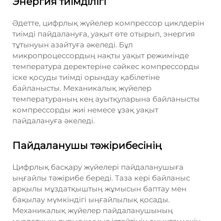
Энергия тиімділігі
Әдетте, цифрлық жүйелер компрессор циклдерін
тиімді пайдалануға, уақыт өте отырып, энергия
тұтынуын азайтуға әкеледі. Бұл
микропроцессордың нақты уақыт режимінде
температура деректеріне сәйкес компрессорды
іске қосуды тиімді орындау қабілетіне
байланысты. Механикалық жүйелер
температураның кең ауытқуларына байланысты
компрессорды жиі немесе ұзақ уақыт
пайдалануға әкеледі.
Пайдаланушы тәжірибесінің
Цифрлық басқару жүйелері пайдаланушыға
ыңғайлы тәжірибе береді. Таза кері байланыс
арқылы мұздатқыштың жұмысын баптау мен
бақылау мүмкіндігі ыңғайлылық қосады.
Механикалық жүйелер пайдаланушының