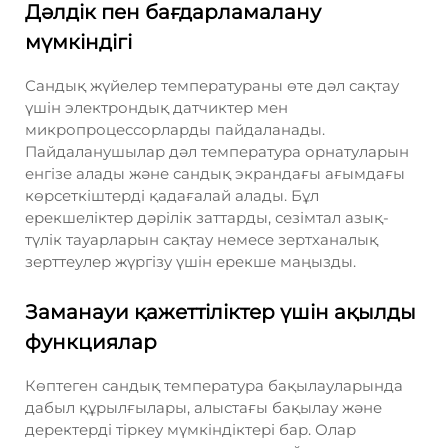
Дәлдік пен бағдарламалану
мүмкіндігі
Сандық жүйелер температураны өте дәл сақтау
үшін электрондық датчиктер мен
микропроцессорларды пайдаланады.
Пайдаланушылар дәл температура орнатуларын
енгізе алады және сандық экрандағы ағымдағы
көрсеткіштерді қадағалай алады. Бұл
ерекшеліктер дәрілік заттарды, сезімтал азық-
түлік тауарларын сақтау немесе зертханалық
зерттеулер жүргізу үшін ерекше маңызды.
Заманауи қажеттіліктер үшін ақылды
функциялар
Көптеген сандық температура бақылауларында
дабыл құрылғылары, алыстағы бақылау және
деректерді тіркеу мүмкіндіктері бар. Олар