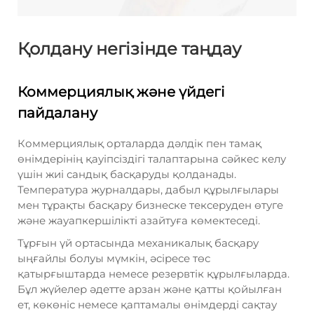
Қолдану негізінде таңдау
Коммерциялық және үйдегі
пайдалану
Коммерциялық орталарда дәлдік пен тамақ
өнімдерінің қауіпсіздігі талаптарына сәйкес келу
үшін жиі сандық басқаруды қолданады.
Температура журналдары, дабыл құрылғылары
мен тұрақты басқару бизнеске тексеруден өтуге
және жауапкершілікті азайтуға көмектеседі.
Тұрғын үй ортасында механикалық басқару
ыңғайлы болуы мүмкін, әсіресе төс
қатырғыштарда немесе резервтік құрылғыларда.
Бұл жүйелер әдетте арзан және қатты қойылған
ет, көкөніс немесе қаптамалы өнімдерді сақтау