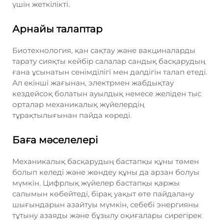
үшін жеткілікті.
Арнайы талаптар
Биотехнология, қан сақтау және вакциналарды
тарату сияқты кейбір салалар сандық басқарудың
ғана ұсынатын сенімділігі мен дәлдігін талап етеді.
Ал екінші жағынан, электрмен жабдықтау
кездейсоқ болатын ауылдық немесе желіден тыс
орталар механикалық жүйелердің
тұрақтылығынан пайда көреді.
Баға мәселелері
Механикалық басқарудың бастапқы құны төмен
болып келеді және жөндеу құны да арзан болуы
мүмкін. Цифрлық жүйелер бастапқы қаржы
салымын көбейтеді, бірақ уақыт өте пайдалану
шығындарын азайтуы мүмкін, себебі энергияны
тұтыну азаяды және бұзылу оқиғалары сирегірек