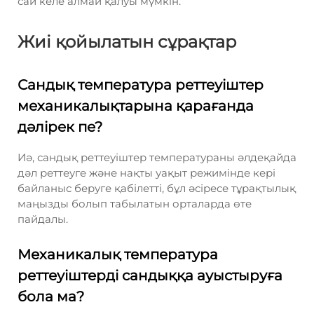
сай келе алмай қалуы мүмкін.
Жиі қойылатын сұрақтар
Сандық температура реттеуіштер
механикалықтарына қарағанда
дәлірек пе?
Иә, сандық реттеуіштер температураны әлдеқайда
дәл реттеуге және нақты уақыт режимінде кері
байланыс беруге қабілетті, бұл әсіресе тұрақтылық
маңызды болып табылатын орталарда өте
пайдалы.
Механикалық температура
реттеуіштерді сандыққа ауыстыруға
бола ма?