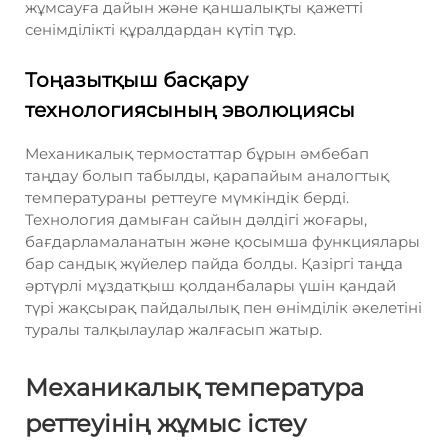
жұмсауға дайын және қаншалықты қажетті
сенімділікті құралдардан күтіп тұр.
Тоңазытқыш басқару
технологиясының эволюциясы
Механикалық термостаттар бұрын әмбебап
таңдау болып табылды, қарапайым аналогтық
температураны реттеуге мүмкіндік берді.
Технология дамыған сайын дәлдігі жоғары,
бағдарламаланатын және қосымша функциялары
бар сандық жүйелер пайда болды. Қазіргі таңда
әртүрлі мұздатқыш қолданбалары үшін қандай
түрі жақсырақ пайдалылық пен өнімділік әкелетіні
туралы талқылаулар жалғасып жатыр.
Механикалық температура
реттеуінің жұмыс істеу