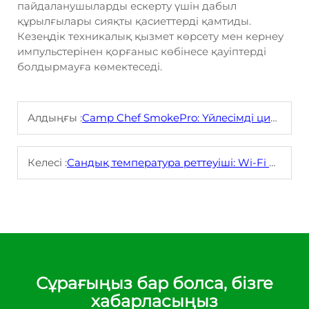
пайдаланушыларды ескерту үшін дабыл
құрылғылары сияқты қасиеттерді қамтиды.
Кезеңдік техникалық қызмет көрсету мен кернеу
импульстерінен қорғаныс көбінесе қауіптерді
болдырмауға көмектеседі.
Алдыңғы :
Camp Chef SmokePro: Үйлесімді цифрлық температура бақылау құрылғысын сатып алу орны
Келесі :
Сандық температура реттеуіші: Wi-Fi орнату және кеңейтілген мүмкіндіктер
Сұрағыңыз бар болса, бізге
хабарласыңыз