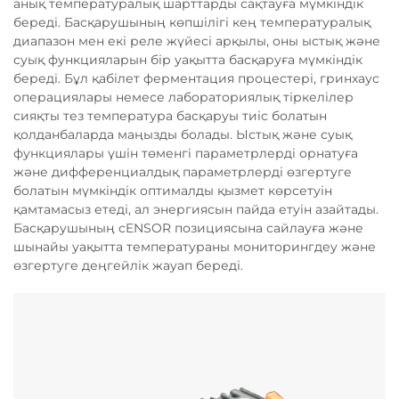
анық температуралық шарттарды сақтауға мүмкіндік
береді. Басқарушының көпшілігі кең температуралық
диапазон мен екі реле жүйесі арқылы, оны ыстық және
суық функцияларын бір уақытта басқаруға мүмкіндік
береді. Бұл қабілет ферментация процестері, гринхаус
операциялары немесе лабораториялық тіркелілер
сияқты тез температура басқаруы тиіс болатын
қолданбаларда маңызды болады. Ыстық және суық
функциялары үшін төменгі параметрлерді орнатуға
және дифференциалдық параметрлерді өзгертуге
болатын мүмкіндік оптималды қызмет көрсетуін
қамтамасыз етеді, ал энергиясын пайда етуін азайтады.
Басқарушының сENSOR позициясына сайлауға және
шынайы уақытта температураны мониторингдеу және
өзгертуге деңгейлік жауап береді.