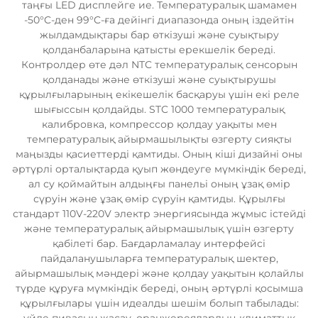
таңғы LED дисплейге ие. Температуралық шамамен
-50°C-ден 99°C-ға дейінгі диапазонда оның іздейтін
жылдамдықтары бар өткізуші және суықтыру
қолданбаларына қатысты ерекшелік береді.
Контролдер өте дәл NTC температуралық сенсорын
қолданады және өткізуші және суықтырушы
құрылғыларының екікешелік басқаруы үшін екі реле
шығыссын қолдайды. STC 1000 температуралық
калибровка, компрессор қолдау уақыты мен
температуралық айырмашылықты өзгерту сияқты
маңызды қасиеттерді қамтиды. Оның кіші дизайні оны
әртүрлі орталықтарда қуып жөндеуге мүмкіндік береді,
ал су қоймайтын алдыңғы панельі оның ұзақ өмір
сүруін және ұзақ өмір сүруін қамтиды. Құрылғы
стандарт 110V-220V электр энергиясында жұмыс істейді
және температуралық айырмашылық үшін өзгерту
қабілеті бар. Бағдарламалау интерфейсі
пайдаланушыларға температуралық шектер,
айырмашылық мәндері және қолдау уақытын қолайлы
түрде құруға мүмкіндік береді, оның әртүрлі қосымша
құрылғылары үшін идеалды шешім болып табылады: