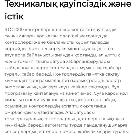
Техникалық қауіпсіздік және
істік
STC 1000 контролерінің ішіне көптеген қауіпсіздік
функциялары қосылған, олар екі жағдайда да
контролерді және байланысты құрылғыларды
қорғайды. Компрессор үзілімінің қауіпсіздігі тез
өтулерге байланысты зияндан қорғайды, ал ұлттық
және төменгі температура хабарландырулары
пайдаланушыларға системадағы мүмкін жағдайлар
туралы хабар береді. Контролердің памятка сақтау
мүмкіндігі программаланған параметрлерді электр
энергиясының қысқартылуы кезінде сақтайды, бұл
программау қайталануына қажет емес. Суға қарсы қол
жинағы панели су және қырғыздықтан қорғайды,
осылайша контролердің аспаптық ортағанда
өмірбаяндығы ұzaқталады. Апаратурасы
температуралық сенсорлардың қателерін анықтауға
мүмкіндік береді, автоматты түрде пайдаланушыларға
сенсорлардың қателері немесе жойылымдары туралы