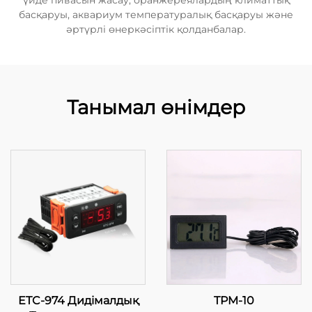
үйде пивасын жасау, оранжереялардың климаттық
басқаруы, аквариум температуралық басқаруы және
әртүрлі өнеркәсіптік қолданбалар.
Танымал өнімдер
ETC-974 Дидімалдық
TPM-10