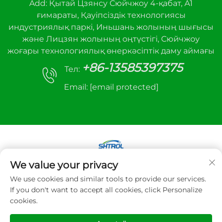
Add: Қытай Цзянсу Сюйчжоу 4-қабат, А1
ғимараты, Қауіпсіздік технологиясы
индустриялық паркі, Иньшань жолының шығысы
және Лицзян жолының оңтүстігі, Сюйчжоу
жоғары технологиялық өнеркәсіптік даму аймағы
+86-13585397375
Тел:
Email:
[email protected]
We value your privacy
Copyright © 2025 Xuzhou sanhe автоматты
We use cookies and similar tools to provide our services.
басқару жабдығы Co.,LTD. Барлық құқықтар
If you don't want to accept all cookies, click Personalize
қорғалған
cookies.
Құпиялық саясаты