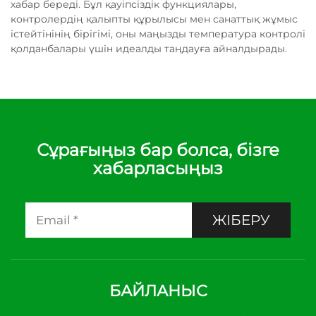
хабар береді. Бұл қауіпсіздік функциялары,
контролердің қалыпты құрылысы мен санаттық жұмыс
істейтінінің бірігімі, оны маңызды температура контролі
қолданбалары үшін идеалды таңдауға айналдырады.
Сұрағыңыз бар болса, бізге
хабарласыңыз
ЖІБЕРУ
БАЙЛАНЫС