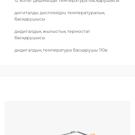
12 вольт дидімалды температура басқарушысы
дигиталды дисплейдің температуралық
басқарушысы
дидигалдық жылыстық термостат
басқарушысы
дидигалдық температура басқарушы 110в