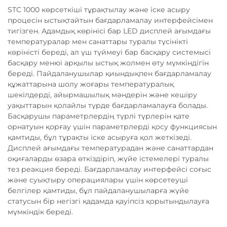
STC 1000 көрсеткіші тұрақтылау және іске асыру
процесін ыстықтайтын бағдарламалау интерфейсімен
тигізген. Адамдық көрінісі бар LED дисплей ағымдағы
температуралар мен санаттары туралы түсінікті
көріністі береді, ал үш түймеуі бар басқару системысі
басқару менюі арқылы ыстық жолмен өту мүмкіндігін
береді. Пайдаланушылар қиындықпен бағдарламалау
құжаттарына шолу жоғары температуралық
шекілдерді, айырмашылық мәндерін және кешіру
уақыттарын қолайлы түрде бағдарламалауға болады.
Басқарушы параметрлердің түрлі түрлерін қате
орнатуын қорғау үшін параметрлерді қосу функциясын
қамтиды, бұл тұрақты іске асыруға қол жеткізеді.
Дисплей ағымдағы температурадан және санаттардан
оқиғаларды өзара өткіздіріп, жүйе істемелері туралы
тез реакция береді. Бағдарламалау интерфейсі соғыс
және суықтыру операциялары үшін көрсетеуші
белгілер қамтиды, бұл пайдаланушыларға жүйе
статусын бір негізгі қадамда қауіпсіз қорытындылауға
мүмкіндік береді.