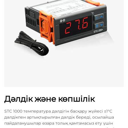
Дәлдік және көпшілік
STC 1000 температура дәлдігін басқару жүйесі ±1°C
дәлдікпен артықтырылған дәлдік береді, осылайша
пайдаланушылар өзара толық қамтамасыз ету үшін