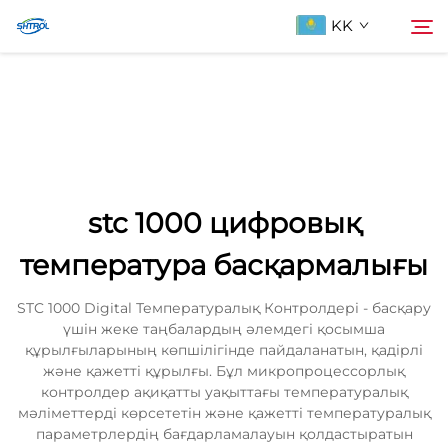
KK
Біздің туралы
Іздеу
Продукциялар
stc 1000 цифровық
Бізбен хабарласыңы
температура басқармалығы
STC 1000 Digital Температуралық Контролдері - басқару
үшін жеке таңбалардың әлемдегі қосымша
құрылғыларының көпшілігінде пайдаланатын, қадірлі
және қажетті құрылғы. Бұл микропроцессорлық
контролдер ақиқатты уақыттағы температуралық
мәліметтерді көрсететін және қажетті температуралық
параметрлердің бағдарламалауын қолдастыратын