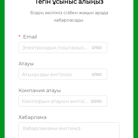
Тегін ұсыныс алыңыз
Біздің өкіліміз сізбен жақын арада
хабарласады.
Email
0/100
Атауы
0/100
Компания атауы
0/200
Хабарлама