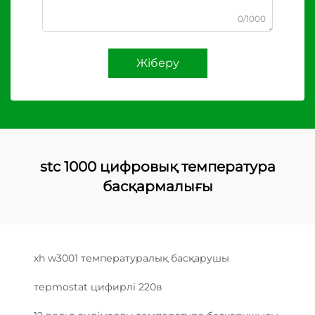
0/1000
Жіберу
stc 1000 цифровық температура
басқармалығы
xh w3001 температуралық басқарушы
терmostat цифирлі 220в