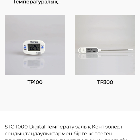
Температуралық
Контролдер: Санайы
Қолданбалар үшін
Биік Өнімділік, Дәл
Температуралық
Контроль
TP100
TP300
STC 1000 Digital Температуралық Контролері
сондық таңдаулықтармен бірге көптеген