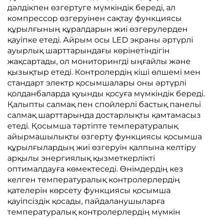
дәлдікпен өзгертуге мүмкіндік береді, ал
компрессор өзгеруінен сақтау функциясы
құрылғының құралдарын жиі өзгерулерден
қауіпке етеді. Айрым осы LED экраны әртүрлі
ауырлық шарттарындағы көрінетіндігін
жақсартады, ол мониторингді ыңғайлы және
қызықтыр етеді. Контролердің кіші өлшемі мен
стандарт электр қосымшалары оны әртүрлі
қолданбаларда қуынды қосуға мүмкіндік береді.
Қалыпты салмақ пен спойлерлі бастық панельі
салмақ шарттарында достарлықты қамтамасыз
етеді. Қосымша тәртіпте температуралық
айырмашылықты өзгерту функциясы қосымша
құрылғылардың жиі өзгеруін қалпына келтіру
арқылы энергиялық қызметкерлікті
оптималдауға көмектеседі. Өнімдердің кез
келген температуралық контролерлердің
қателерін көрсету функциясы қосымша
қауіпсіздік қосады, пайдаланушыларға
температуралық контролерлердің мүмкін