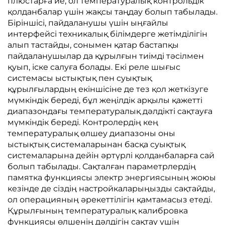
плюстарға ие, ол температуралық контрольдік
қолданбалар үшін жақсы таңдау болып табылады.
Біріншісі, пайдаланушы үшін ыңғайлы
интерфейсі техникалық білімдерге жетімділігін
алып тастайды, сонымен қатар бастапқы
пайдаланушылар да құрылғын тиімді тәсілмен
қуып, іске салуға болады. Екі реле шығыс
системасы ыстықтық пен суықтық
құрылғылардың екіншісіне де тез қол жеткізуге
мүмкіндік береді, бұл жеңілдік арқылы қажетті
диапазондағы температуралық дәлдікті сақтауға
мүмкіндік береді. Контролердің кең
температуралық өлшеу диапазоны оны
ыстықтық системаларынан басқа суықтық
системаларына дейін әртүрлі қолданбаларға сай
болып табылады. Сақталған параметрлердің
памятка функциясы электр энергиясының жоюы
кезінде де сіздің настройкаларыңызды сақтайды,
ол операцияның әрекеттілігін қамтамасыз етеді.
Құрылғының температуралық калибровка
функциясы өлшенің дәлдігін сақтау үшін