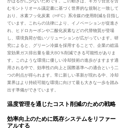
がはるかに少ないためです。この動きは、キガリ合意を含
むモントリオール議定書に基づく世界的な規制と一致して
おり、水素フッ化炭素（HFC）系冷媒の使用削減を目指し
ています。これらの法律により、イノベーションが促進さ
れ、ヒドロカーボンや二酸化炭素などの代替物質が登場
し、環境負荷が低いソリューションが広がっています。研
究によると、グリーン冷媒を採用することで、企業の総温
室効果ガス排出量を最大80％削減できる可能性がありま
す。このような環境に優しい冷却技術の進歩がますます適
用される中で、効率性の向上と国際基準への適合という二
つの利点が得られます。常に新しい革新が現れる中、冷却
業界はより持続可能な環境に向けて最も大きな一歩を踏み
出す準備ができています。
温度管理を通じたコスト削減のための戦略
効率向上のために既存システムをリファー
アルする