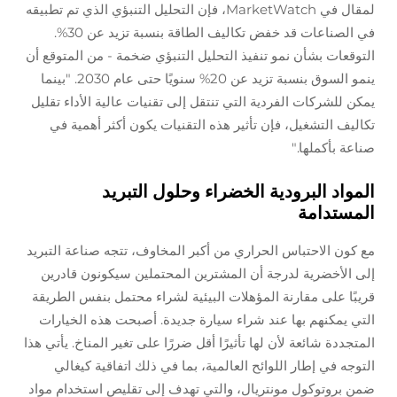
لمقال في MarketWatch، فإن التحليل التنبؤي الذي تم تطبيقه
في الصناعات قد خفض تكاليف الطاقة بنسبة تزيد عن 30%.
التوقعات بشأن نمو تنفيذ التحليل التنبؤي ضخمة - من المتوقع أن
ينمو السوق بنسبة تزيد عن 20% سنويًا حتى عام 2030. "بينما
يمكن للشركات الفردية التي تنتقل إلى تقنيات عالية الأداء تقليل
تكاليف التشغيل، فإن تأثير هذه التقنيات يكون أكثر أهمية في
صناعة بأكملها."
المواد البرودية الخضراء وحلول التبريد
المستدامة
مع كون الاحتباس الحراري من أكبر المخاوف، تتجه صناعة التبريد
إلى الأخضرية لدرجة أن المشترين المحتملين سيكونون قادرين
قريبًا على مقارنة المؤهلات البيئية لشراء محتمل بنفس الطريقة
التي يمكنهم بها عند شراء سيارة جديدة. أصبحت هذه الخيارات
المتجددة شائعة لأن لها تأثيرًا أقل ضررًا على تغير المناخ. يأتي هذا
التوجه في إطار اللوائح العالمية، بما في ذلك اتفاقية كيغالي
ضمن بروتوكول مونتريال، والتي تهدف إلى تقليص استخدام مواد