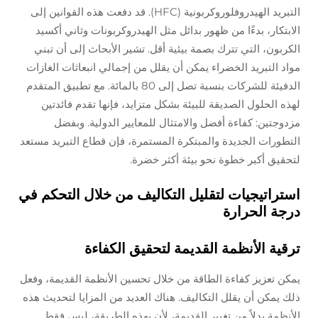
التبريد الهيدروفلوروكربونية (HFC). قد دفعت هذه القوانين إلى
الابتكار، بدءًا من ظهور بدائل مثل الهيدروكربونات وثاني أكسيد
الكربون، التي تترك بصمة بيئية أقل. تشير الأبحاث إلى أن تبني
مواد التبريد الخضراء يمكن أن يقلل من إجمالي انبعاثات الغازات
الدفيئة للشركات بنسبة تصل إلى 80 بالمائة. مع تطبيق المتقدم
لهذه الحلول الصديقة للبيئة بشكل متزايد، فإنها تقدم فائدتين
مزدوجتين: كفاءة أفضل والامتثال للمعايير الدولية. وبفضل
التطورات الجديدة والمبتكرة المستمرة، فإن قطاع التبريد مستعد
لتحقيق أكبر خطوة نحو بيئة أكثر خضرة.
استراتيجيات لتقليل التكاليف من خلال التحكم في
درجة الحرارة
ترقية الأنظمة القديمة لتحقيق الكفاءة
يمكن تعزيز كفاءة الطاقة من خلال تحسين الأنظمة القديمة، وفعل
ذلك يمكن أن يقلل التكاليف. هناك العديد من المزايا لتحديث هذه
الأنظمة بدلاً من تغيير القديمة، لأن بهذه الطريقة، ليس فقط