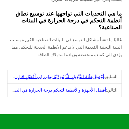
ما هي التحديات التي تواجهها عند توسيع نطاق
أنظمة التحكم في درجة الحرارة في البيئات
الصناعية؟
غالبًا ما تنشأ مشاكل التوسع في البيئات الصناعية الكبيرة بسبب
البنية التحتية القديمة التي لا تدعم الأنظمة الحديثة للتحكم، مما
يؤدي إلى كفاءة منخفضة وزيادة استهلاك الطاقة.
السابق:
أَوْضِعْ نِظَامَ التَّبْدِيلِ الثَّرْمُودَيْنَامِيكِي فِي أَفْضَلِ حَالٍ: فَهْمُ مُؤَثِّرِ الْحَرَارَة
التالي:
أفضل الأجهزة والأنظمة لتحكم درجة الحرارة في البيوت الزجاجية التجارية