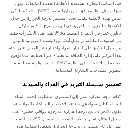
في المباني التجارية. تستخدم الأنظمة الحديثة لمكيفات الهواء
ميزات مثل أنظمة تدفق البرودان المتغير (VRF) والتحكم الذكي.
يمكن لهذه الأنظمة تقديم تعديل مستمر لدرجة الحرارة من خلال
الاستجابة للتغييرات الفورية في البيئة. يشرح الدكتور مايكل
تايلور، خبير في العمارة المستدامة: "لا تقلل هذه الابتكارات فقط
من استهلاك الطاقة، بل تقلل أيضًا من البصمة الكربونية للمبنى
من خلال التركيز على اختيار المواد واعتبار تأثير المبنى على بيئته.
هذا التركيز على إدارة الطاقة تم تقليده عبر الصناعة، مما يوضح
حقيقة أن التطورات في أنظمة HVAC ليست هامشية بالنسبة
لتطوير المساحات التجارية المستدامة."
تحسين سلسلة التبريد في الغذاء والصيدلة
"دقة درجة الحرارة تصل إلى المستوى المطلوب لحفظ السلع
القابلة للتلف سواء في صناعة الأغذية أو الصناعات الدوائية. قد
يكون للانحراف عن درجة الحرارة المرجوة عواقب خطيرة. على
سبيل المثال، تقول منظمة الصحة العالمية إن 50٪ من اللقاحات
تهدر كل عام بسبب إدارة درجة الحرارة. لخفض احتمالية هذه