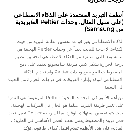
أنظمة التبريد المعتمدة على الذكاء الاصطناعي
(على سبيل المثال، وحدات Peltier الهíبريدية
من Samsung)
الذكاء الاصطناعي يغير قواعد تحسين أنظمة التبريد من حيث
الكفاءة. لا حاجة للبحث بعيداً عن وحدات Peltier الهجينة من
سامسونغ، التي تستفيد من الذكاء الاصطناعي لتحسين تنظيم
درجة الحرارة بشكل كبير. طريقة سامسونغ تعتمد على دمج
المضغوطات القوية مع وحدات Peltier واستخدام الذكاء
الاصطناعي لتوقع وإدارة الفروقات في درجات الحرارة من الجيدة
إلى السيئة.
من أهم الأمور في الوحدات الهجينة Peltier المزعومة هي القدرة
على تغيير طريقة التبريد، مثلما هو الحال في المركبات الهجينة،
حيث يتم تحسين استهلاك الوقود. بما أن وحدة Peltier تعمل تحت
حمل ذروة والمضغوط يعمل تحت الحمل الأساسي في الظروف
العادية، فإن هذه الأنظمة تقدم أفضل كفاءة طاقوية. تؤكد