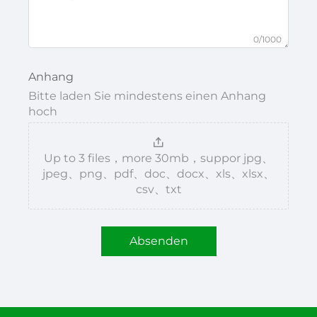
0/1000
Anhang
Bitte laden Sie mindestens einen Anhang
hoch
Up to 3 files，more 30mb，suppor jpg、
jpeg、png、pdf、doc、docx、xls、xlsx、
csv、txt
Absenden