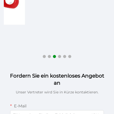
E
Fordern Sie ein kostenloses Angebot
an
Unser Vertreter wird Sie in Kürze kontaktieren.
E-Mail