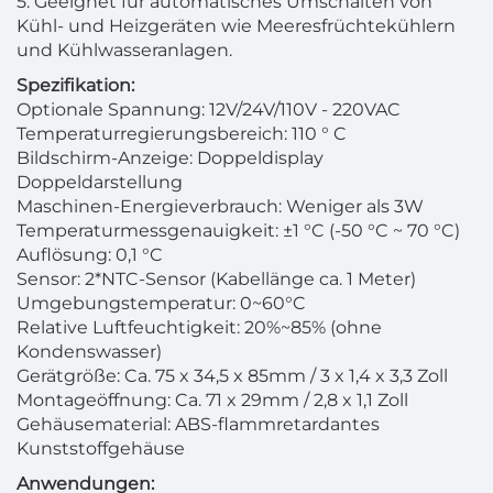
5. Geeignet für automatisches Umschalten von
Kühl- und Heizgeräten wie Meeresfrüchtekühlern
und Kühlwasseranlagen.
Spezifikation:
Optionale Spannung: 12V/24V/110V - 220VAC
Temperaturregierungsbereich: 110 ° C
Bildschirm-Anzeige: Doppeldisplay
Doppeldarstellung
Maschinen-Energieverbrauch: Weniger als 3W
Temperaturmessgenauigkeit: ±1 °C (-50 °C ~ 70 °C)
Auflösung: 0,1 °C
Sensor: 2*NTC-Sensor (Kabellänge ca. 1 Meter)
Umgebungstemperatur: 0~60°C
Relative Luftfeuchtigkeit: 20%~85% (ohne
Kondenswasser)
Gerätgröße: Ca. 75 x 34,5 x 85mm / 3 x 1,4 x 3,3 Zoll
Montageöffnung: Ca. 71 x 29mm / 2,8 x 1,1 Zoll
Gehäusematerial: ABS-flammretardantes
Kunststoffgehäuse
Anwendungen: