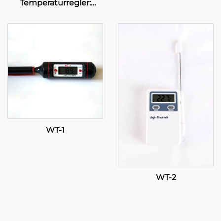
Temperaturregler:
Fortgeschritten,
mehrstufige
Temperaturregelung für
industrielle und
gewerbliche
Anwendungen
WT-1
WT-2