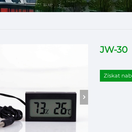
JW-30
Získat nab