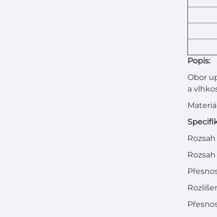
Popis:
Obor up
a vlhkos
Materiá
Specifi
Rozsah 
Rozsah 
Přesnos
Rozlišen
Přesnos