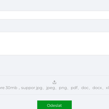
，more 30mb，suppor jpg、jpeg、png、pdf、doc、docx、xl
Odeslat