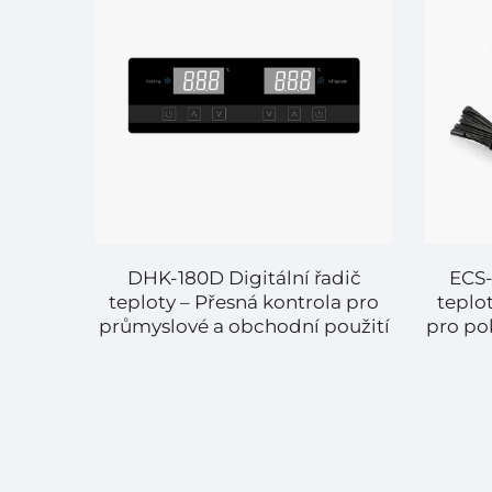
teploty
DHK-180D Digitální řadič
ECS-
ty pro
teploty – Přesná kontrola pro
teplot
ému
průmyslové a obchodní použití
pro po