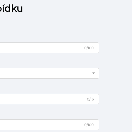
bídku
0/100
0/16
0/100