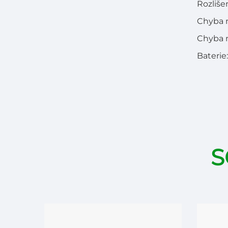
Rozlišen
Chyba m
Chyba m
Baterie
S