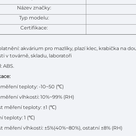
Název značky:
Typ modelu:
Certifikace:
latnění: akvárium pro mazlíky, plazí klec, krabička na dou
ti v továrně, skladu, laboratoři
l: ABS.
kace:
měření teploty: -10~50 (℃)
měření vlhkosti: 10%~99% (RH)
t měření teploty: ±1 (℃)
í teploty: 1 (℃)
t měření vlhkosti: ±5%(40%~80%), ostatní ±8% (RH)