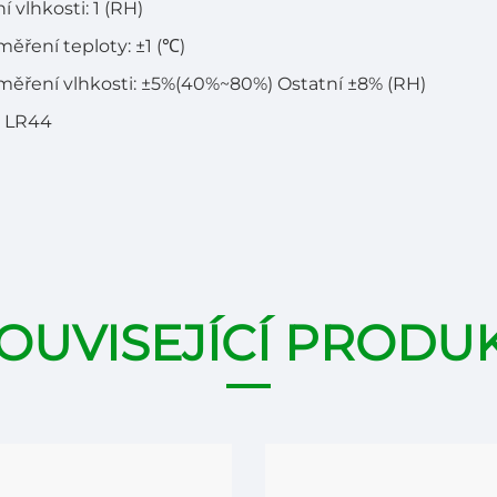
í vlhkosti: 1 (RH)
ěření teploty: ±1 (℃)
ěření vlhkosti: ±5%(40%~80%) Ostatní ±8% (RH)
: LR44
OUVISEJÍCÍ PRODU