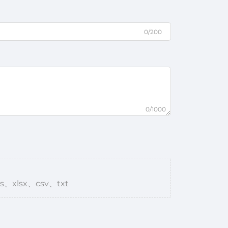
0/200
0/1000
s、xlsx、csv、txt