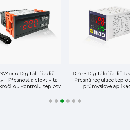
974neo Digitální řadič
TC4-S Digitální řadič te
y – Přesnost a efektivita
Přesná regulace teplo
kročilou kontrolu teploty
průmyslové aplika