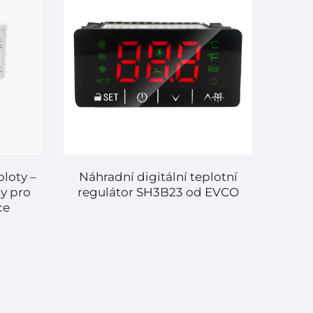
ploty –
Náhradní digitální teplotní
ty pro
regulátor SH3B23 od EVCO
ce