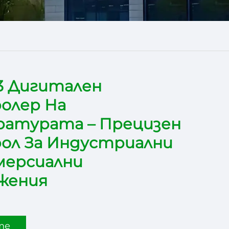
3 Дигитален
олер На
ратурата – Прецизен
ол За Индустриални
мерсиални
жения
те