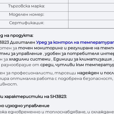
Търговска марка:
Моделен номер:
Сертификация:
д на продукта:
3B23 Дигитален
Уред за контрол на температур
отен за
точен мониторинг и регулиране на тем
тми за управление
,
удобен за потребителя инт
н за
хладилни системи
,
Единици за климатизация
 разнообразие от
среди, чутливи към температ
ен за професионалисти, търсещи
надежден и пос
ира оптимална работа с подобрена безопасност
ивност.
и характеристики на SH3B23:
йно изходно управление
жа едновременно и топлоснабдяване, и охлаждане