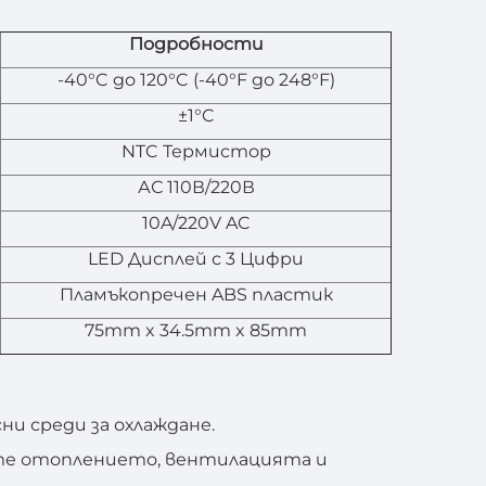
Подробности
-40°C до 120°C (-40°F до 248°F)
±1°C
NTC Термистор
АС 110В/220В
10A/220V AC
LED Дисплей с 3 Цифри
Пламъкопречен ABS пластик
75mm x 34.5mm x 85mm
и среди за охлаждане.
е отоплението, вентилацията и