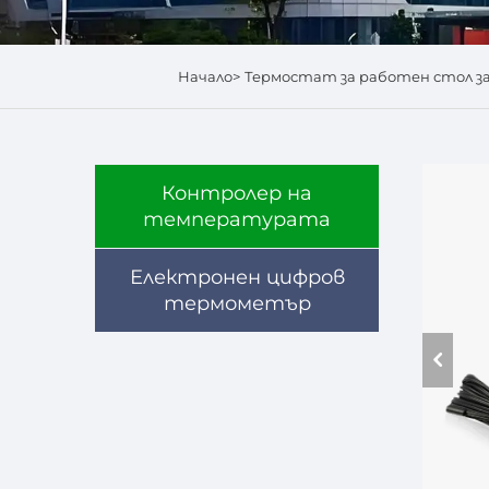
Начало>
Термостат за работен стол за
Контролер на
температурата
Електронен цифров
термометър