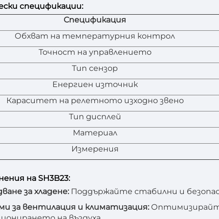
ески спецификации:
Спецификация
Обхват на температурния контрол
Точност на управлението
Тип сензор
Енергиен източник
Кapacитет на релетното изходно звено
Тип дисплей
Материал
Измерения
ения на SH3B23:
ване за хладене:
Поддържайте стабилни и безопасн
и за вентилация и климатизация:
Оптимизирайт
ионирането на въздуха.