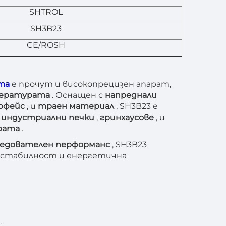
SHTROL
SH3B23
CE/ROSH
ата
е прочут и високопрецизен апарат,
пературата
. Оснащен с
напреднали
ерфейс
, и
траен материал
, SH3B23 е
,
индустриални печки
,
гринхаусове
, и
урата
.
ледователен перформанс
, SH3B23
, стабилност и енергетична
.