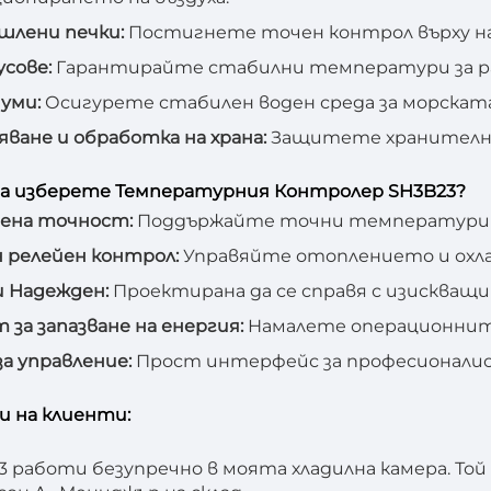
шлени печки:
Постигнете точен контрол върху н
усове:
Гарантирайте стабилни температури за р
иуми:
Осигурете стабилен воден среда за морската
яване и обработка на храна:
Защитете хранителни
а изберете Температурния Контролер SH3B23?
ена точност:
Поддържайте точни температури б
 релейен контрол:
Управяйте отоплението и охл
и Надежден:
Проектирана да се справя с изискващ
 за запазване на енергия:
Намалете операционните
за управление:
Прост интерфейс за професионалис
 на клиенти:
3 работи безупречно в моята хладилна камера. Той 