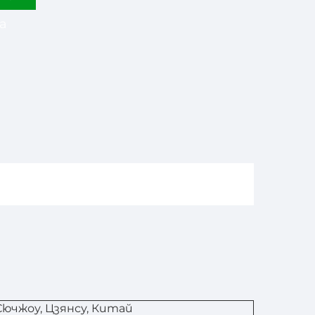
а
Сючжоу, Цзянсу, Китай