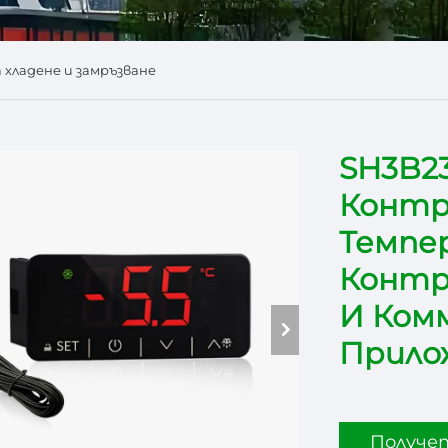
 хладене и замръзване
SH3B2
Контр
Темпе
Контр
И Ком
Прило
Получе