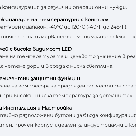
а конфигурация за различни операционни нужди.
ок диапазон на температурния контрол
атурен диапазон:
-40°C до 120°C (-40°F до 248°F).
 точност на измерването с минимално отклонени
плей с висока видимост LED
ане на температурата и целевото значение в реа
за четене дори и в среда с ниска светлина.
телигентни защитни функции
ане на компресора за предпазен от честите ста
 при висока и ниска температура за допълнителн
на Инсталация и Настройка
ивно разположени бутони за бърза конфигурация
тен, прочен корпус, идеален за индустриални и к