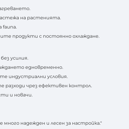
агреването.
астежа на растенията.
 fauna.
те продукти с постоянно охлаждане.
ез усилия.
аждането едновременно.
ите индустриални условия.
 разходи чрез ефективен контрол.
ти и новачи.
е много надежден и лесен за настройка."