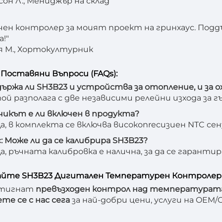
сон Л., Мениджър на склад
ен контролер за моият проект на гринхаус. По
а!"
я М., Хортокултурник
Поставяни Въпроси (FAQs):
държа ли SH3B23 и устройствa за отопление, и за 
 той разполага с две независими релейни изхода за г
чикът е ли включен в продукта?
Да, в комплекта се включва високопrecизиен NTC сен
: Може ли да се калибрира SH3B23?
Да, ръчната калибровка е налична, за да се гарант
йте SH3B23 Дигитален Температурен Контролер 
стигнат
превъзходен контрол над температура
те се с нас сега
за най-добри цени, услуги на OEM/