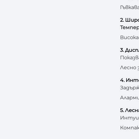
Гъвкав
2. Шир
Темпер
Висока
3. Дис
Показв
Лесно 
4. Ин
Задърж
Аларми
5. Лес
Интуит
Компак