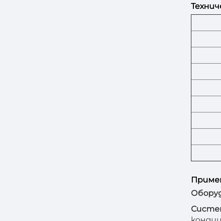
Технич
Примен
Оборуд
Систем
кондиц