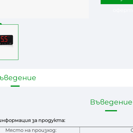
оферт
ъведение
Въведение
нформация за продукта:
Място на произход: