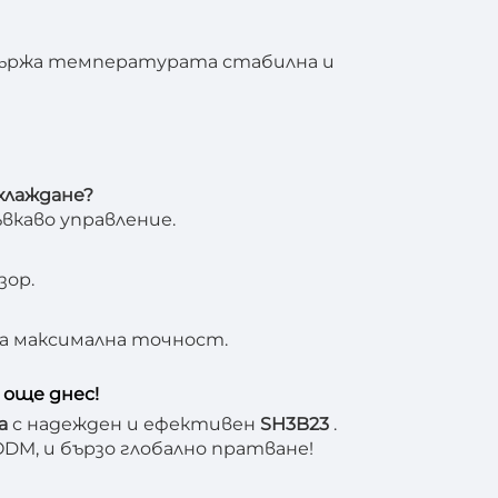
ддържа температурата стабилна и
охлаждане?
ъвкаво управление.
зор.
ира максимална точност.
още днес!
та
с надежден и ефективен
SH3B23
.
ODM, и бързо глобално пратване!