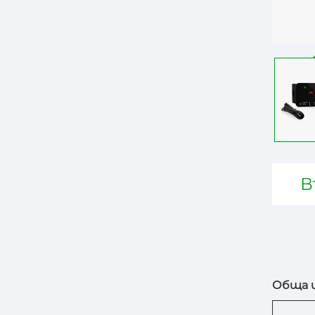
В
Обща и