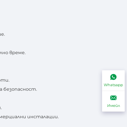
е.
лно време.
рти.
Whatsapp
а безопасност.
Имейл
.
омерциални инсталации.