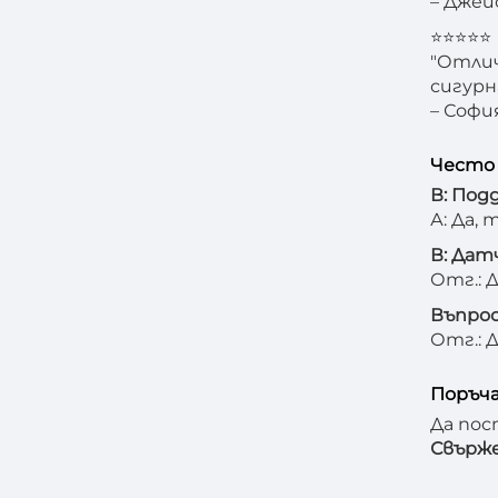
– Джей
⭐⭐⭐⭐⭐
"Отлич
сигурн
– Софи
Често 
В: Под
А: Да,
В: Дат
Отг.: 
Въпрос
Отг.: 
Поръча
Да по
Свърже