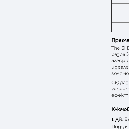
Прегле
The
SH
разраб
алгори
идеале
голямо
Създад
гарант
ефект
Ключов
1. Дво
Поддър