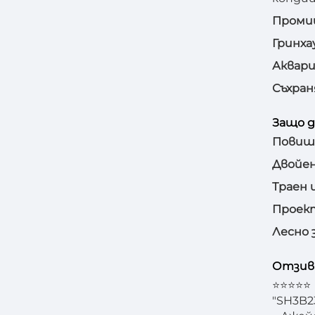
Проми
Гринха
Аквар
Съхран
Защо д
Повиш
Двойен
Траен 
Проект
Лесно 
Отзиви
⭐⭐⭐⭐⭐
"SH3B2