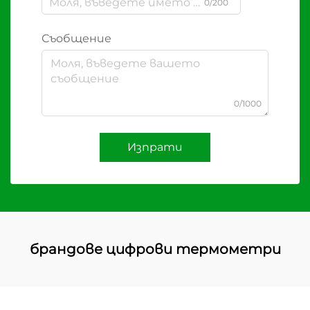
0/200
Съобщение
0/1000
Изпрати
брандове цифрови термометри