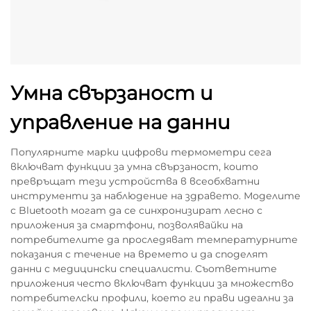
Умна свързаност и
управление на данни
Популярните марки цифрови термометри сега
включват функции за умна свързаност, които
превръщат тези устройства в всеобхватни
инструменти за наблюдение на здравето. Моделите
с Bluetooth могат да се синхронизират лесно с
приложения за смартфони, позволявайки на
потребителите да проследяват температурните
показания с течение на времето и да споделят
данни с медицински специалисти. Съответните
приложения често включват функции за множество
потребителски профили, което ги прави идеални за