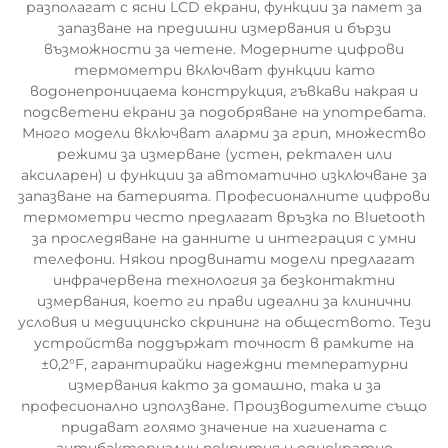
разполагат с ясни LCD екрани, функции за памет за
запазване на предишни измервания и бързи
възможности за четене. Модерните цифрови
термометри включват функции като
водонепроницаема конструкция, гъвкави накрая и
подсветени екрани за подобряване на употребата.
Много модели включват аларми за грип, множество
режими за измерване (устен, ректален или
аксиларен) и функции за автоматично изключване за
запазване на батерията. Професионалните цифрови
термометри често предлагат връзка по Bluetooth
за проследяване на данните и интеграция с умни
телефони. Някои продвинати модели предлагат
инфрачервена технология за безконтактни
измервания, което ги прави идеални за клинични
условия и медицинско скрининг на обществото. Тези
устройства поддържат точност в рамките на
±0,2°F, гарантирайки надеждни температурни
измервания както за домашно, така и за
професионално използване. Производителите също
придават голямо значение на хигиената с