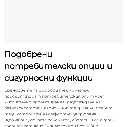
Подобрени
потребителски опции и
сигурносни функции
Брендовете за цифрови термометри
приоритизират потребителския опыт чрез
мислително проектиране и разглеждане на
безопасността. Ергономичните дизайни правят
тези устройства комфортни за дърпане и
използване, докато големите, светещи се екрани
гарантират ясна видимост при всеки вид