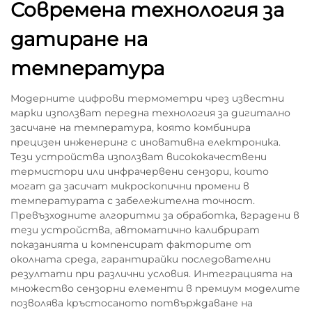
Современа технология за
датиране на
температура
Модерните цифрови термометри чрез известни
марки използват передна технология за дигитално
засичане на температура, която комбинира
прецизен инженеринг с иновативна електроника.
Тези устройства използват висококачествени
термистори или инфрачервени сензори, които
могат да засичат микроскопични промени в
температурата с забележителна точност.
Превъзходните алгоритми за обработка, вградени в
тези устройства, автоматично калибрират
показанията и компенсират факторите от
околната среда, гарантирайки последователни
резултати при различни условия. Интеграцията на
множество сензорни елементи в премиум моделите
позволява кръстосаното потвърждаване на