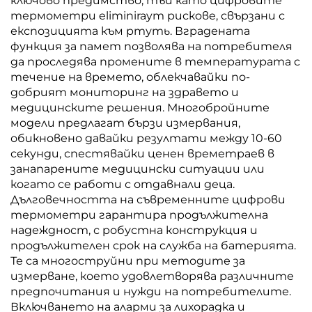
ключово предимство, тъй като цифровите
термометри eliminirayт рискoвe, свързани с
експозицията към ртуть. Вградената
функция за памет позволява на потребителя
да проследява промените в температурата с
течение на времето, облекчавайки по-
добрият мониторинг на здравето и
медицинските решения. Многобройните
модели предлагат бързи измервания,
обикновено давайки резултати между 10-60
секунди, спестявайки ценен времетраев в
занапарените медицински ситуации или
когато се работи с отдавнали деца.
Дълговечността на съвременните цифрови
термометри гарантира продължителна
надеждност, с робустна конструкция и
продължителен срок на служба на батерията.
Те са многоструйни при методите за
измерване, което удовлетворява различните
предпочитания и нужди на потребителите.
Включването на аларми за лихорадка и