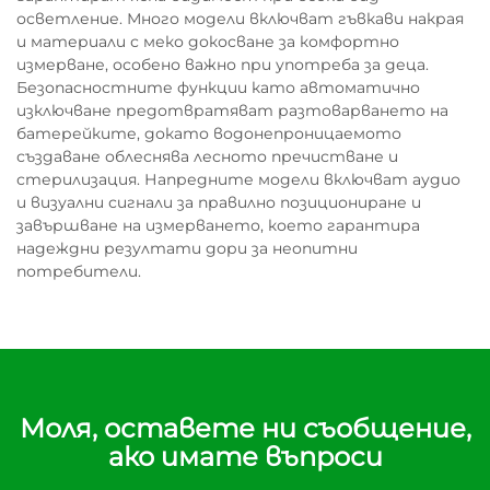
осветление. Много модели включват гъвкави накрая
и материали с меко докосване за комфортно
измерване, особено важно при употреба за деца.
Безопасностните функции като автоматично
изключване предотвратяват разтоварването на
батерейките, докато водонепроницаемото
създаване облеснява лесното пречистване и
стерилизация. Напредните модели включват аудио
и визуални сигнали за правилно позициониране и
завършване на измерването, което гарантира
надеждни резултати дори за неопитни
потребители.
Моля, оставете ни съобщение,
ако имате въпроси