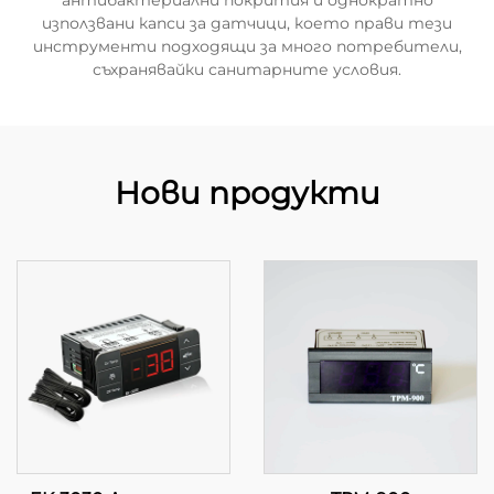
антибактериални покрития и однократно
използвани капси за датчици, което прави тези
инструменти подходящи за много потребители,
съхранявайки санитарните условия.
Нови продукти