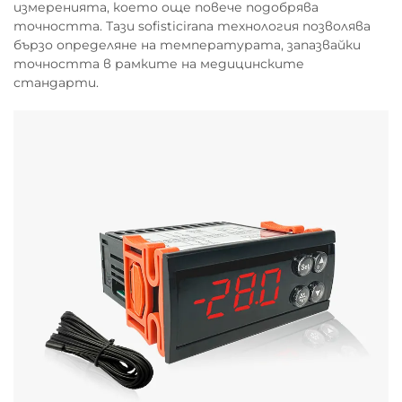
измеренията, което още повече подобрява
точността. Тази sofisticirana технология позволява
бързо определяне на температурата, запазвайки
точността в рамките на медицинските
стандарти.