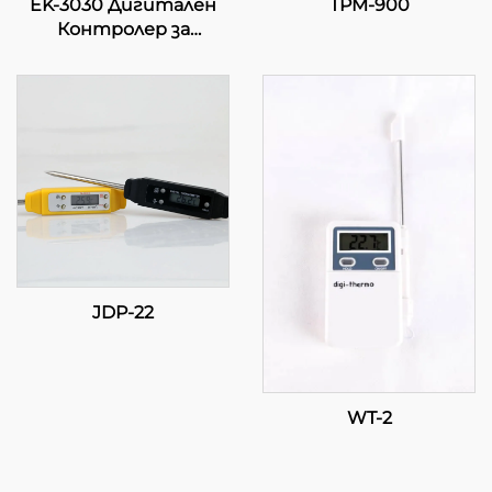
EK-3030 Дигитален
TPM-900
Контролер за
Температура:
Напредно Регулиране
на Температурата за
Индустриални и
Коммерсиални
Приложения
JDP-22
WT-2