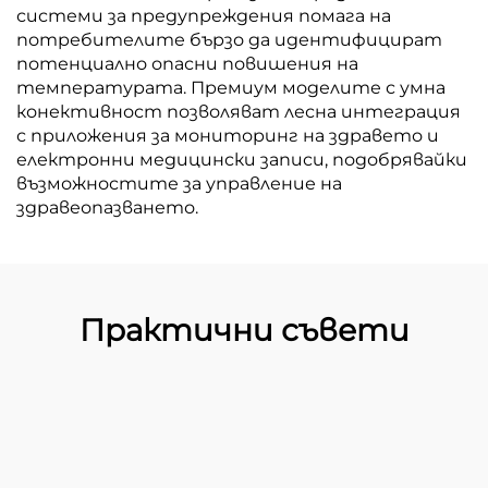
системи за предупреждения помага на
потребителите бързо да идентифицират
потенциално опасни повишения на
температурата. Премиум моделите с умна
конективност позволяват лесна интеграция
с приложения за мониторинг на здравето и
електронни медицински записи, подобрявайки
възможностите за управление на
здравеопазването.
Практични съвети