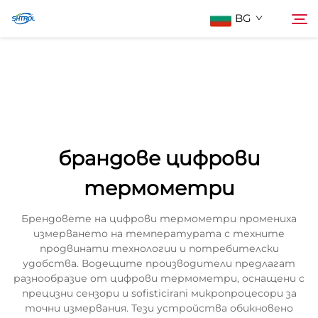
BG
За нас
Търсене
Продукти
брандове цифрови
Контактирайте Нас
термометри
Брендовете на цифрови термометри промениха
измерването на температурата с техните
продвинати технологии и потребителски
удобства. Водещите производители предлагат
разнообразие от цифрови термометри, оснащени с
прецизни сензори и sofisticirani микропроцесори за
точни измервания. Тези устройства обикновено