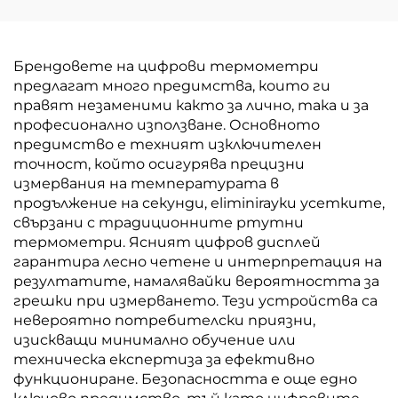
Брендовете на цифрови термометри
предлагат много предимства, които ги
правят незаменими както за лично, така и за
професионално използване. Основното
предимство е техният изключителен
точност, който осигурява прецизни
измервания на температурата в
продължение на секунди, eliminirayки усетките,
свързани с традиционните ртутни
термометри. Ясният цифров дисплей
гарантира лесно четене и интерпретация на
резултатите, намалявайки вероятността за
грешки при измерването. Тези устройства са
невероятно потребителски приязни,
изискващи минимално обучение или
техническа експертиза за ефективно
функциониране. Безопасността е още едно