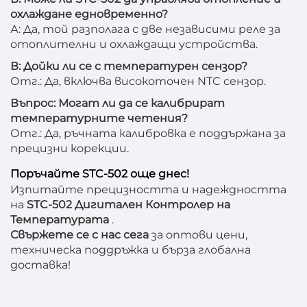
охлаждане едновременно?
А: Да, той разполага с две независими реле за
отоплителни и охлаждащи устройства.
В: Дойки ли се с температурен сензор?
Отг.: Да, включва високоточен NTC сензор.
Въпрос: Могат ли да се калибрират
температурните четения?
Отг.: Да, ръчната калибровка е поддържана за
прецизни корекции.
Поръчайте STC-502 още днес!
Изпитайте прецизността и надеждността
на
STC-502 Дигитален Контролер на
Температурата
.
Свържете се с нас сега
за оптови цени,
техническа поддръжка и бърза глобална
доставка!