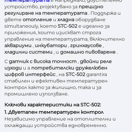
температурата
е напреднало, двустепенно
устройство, projektувано за
прецизно
регулиране на температурата
. Поддържа и
двете
отопление
и
хладна
оборудване
simultaneouly, което
STC-502
е идеално за
приложения, които изискват строга
управление на температурата, включително
аквариуми
,
инкубатори
,
гринхаусове
,
хладилни системи
, и
домашно пивоварене
.
С
датчик с висока точност
,
двойни реле
изходи
и а
потребителски дружелюбен
цифров интерфейс
, на
STC-502
garantira
стабилен и ефективен температурен
контрол както за жилищно, така и за
промишлено използване.
Ключови характеристики на STC-502:
1. Двуетапен температурен контрол
Независимо управление на отоплителни и
охлаждащи устройства едновременно.