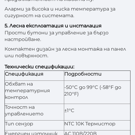
Аларми за висока и ниска температура за
сигурност на системата.
5. Лесна експлоатация и инсталация
Прости бутони за управление за бързо
настройване.
Компактен дизайн за лесна монтажа на панел
или повърхност.
Технически спецификации:
Спецификация
Подробности
Обхват на
-50°C до 99°C (-58°F до
температурния
210°F)
контрол
Точност на
±1°C
управлението
Тип сензор
NTC 10K Термистор
Енергиен източник
АС 110В/220В