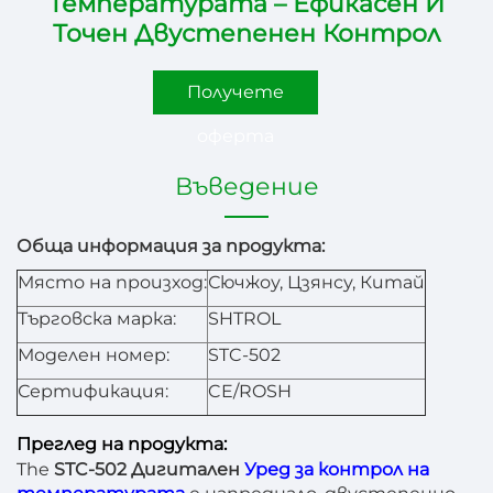
Температурата – Ефикасен И
Точен Двустепенен Контрол
Получете
оферта
Въведение
Обща информация за продукта:
Място на произход:
Сючжоу, Цзянсу, Китай
Търговска марка:
SHTROL
Моделен номер:
STC-502
Сертификация:
CE/ROSH
Преглед на продукта:
The
STC-502 Дигитален
Уред за контрол на