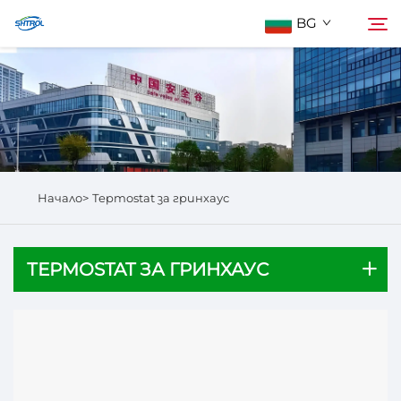
BG
За Нас
Търсене
Продукти
Начало>
Терmostat за гринхаус
Свържете Се с Нас
ТЕРMOSTAT ЗА ГРИНХАУС