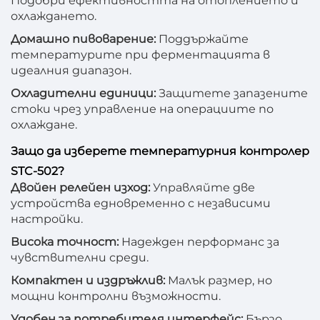
Подобри ефективността на отоплението и
охлаждането.
Домашно пивоварение:
Поддържайте
температурите при ферментацията в
идеалния диапазон.
Охладителни единици:
Защитете запазените
стоки чрез управление на операциите по
охлаждане.
Защо да изберете температурния контролер
STC-502?
Двойен релейен изход:
Управляйте две
устройства едновременно с независими
настройки.
Висока точност:
Надежден перформанс за
чувствителни среди.
Компактен и издръжлив:
Малък размер, но
мощни контролни възможности.
Удобен за потребителя интерфейс:
Бързо