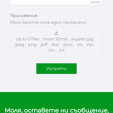
0/1000
Приложение
Моля качете поне едно прикачено.
Up to 3 files，more 30mb，suppor jpg、
jpeg、png、pdf、doc、docx、xls、xlsx、
csv、txt
Изпрати
Моля, оставете ни съобщение,