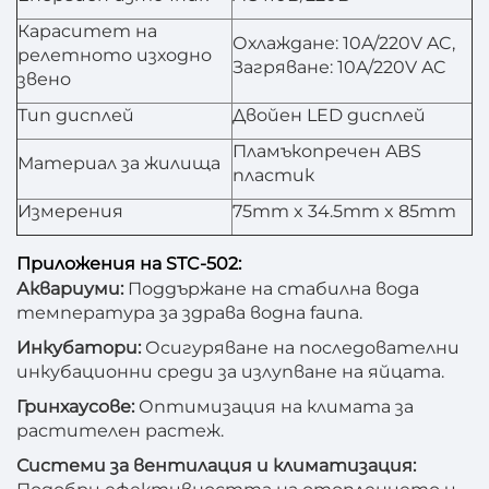
Кapacитет на
Охлаждане: 10A/220V AC,
релетното изходно
Загряване: 10A/220V AC
звено
Тип дисплей
Двойен LED дисплей
Пламъкопречен ABS
Материал за жилища
пластик
Измерения
75mm x 34.5mm x 85mm
Приложения на STC-502:
Аквариуми:
Поддържане на стабилна вода
температура за здрава водна fauna.
Инкубатори:
Осигуряване на последователни
инкубационни среди за излупване на яйцата.
Гринхаусове:
Оптимизация на климата за
растителен растеж.
Системи за вентилация и климатизация: