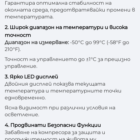
Гарантира оптимална стабилност на
околната среда, предотвратявайки промени в
температурата.
2. Широк диапазон на температури и висока
точност
Диапазон на измерване:
-50°C до 99°C (-58°F до
210°F).
Точност на управлението до ±1°C за прецизно
управление.
3. Ярко LED дисплей
Двойния дисплей показва текущата
температура и температурните точки
едновременно.
Ясна видимост при различни условия на
осветление.
4. Продвинати Безопасни Функции
Забавяне на компресора за защита и
продължителност на живота му.