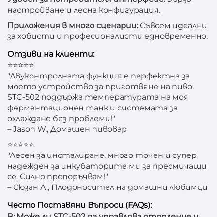
настройване и лесна конфигурация.
Приложения в много сценарии:
Съвсем идеални
за хобисти и професионалисти едновременно.
Отзиви на клиенти:
⭐⭐⭐⭐⭐
"Двуконтролната функция е перфектна за
моето устройство за приготвяне на пиво.
STC-502 поддържа температурата на моя
ферментационен танк и системата за
охлаждане без проблеми!"
– Jason W., Домашен пивовар
⭐⭐⭐⭐⭐
"Лесен за инсталиране, много точен и супер
надежден за инкубаторите ми за пресмичащи
се. Силно препоръчвам!"
– Сюзан Л., Плодоносител на домашни любимци
Често Поставяни Въпроси (FAQs):
В: Може ли STC-502 да управлява отопление и