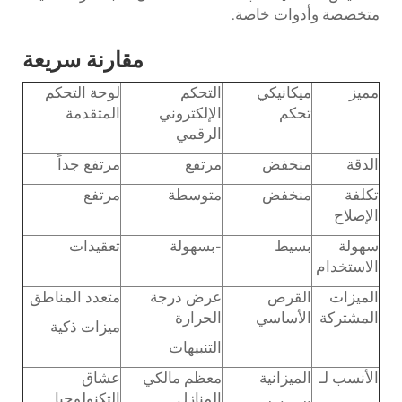
متخصصة وأدوات خاصة.
مقارنة سريعة
مميز
ميكانيكي
التحكم
لوحة التحكم
تحكم
الإلكتروني
المتقدمة
الرقمي
الدقة
منخفض
مرتفع
مرتفع جداً
تكلفة
منخفض
متوسطة
مرتفع
الإصلاح
سهولة
بسيط
-بسهولة
تعقيدات
الاستخدام
الميزات
القرص
عرض درجة
متعدد المناطق
المشتركة
الأساسي
الحرارة
ميزات ذكية
التنبيهات
الأنسب لـ
الميزانية
معظم مالكي
عشاق
المنازل
التكنولوجيا