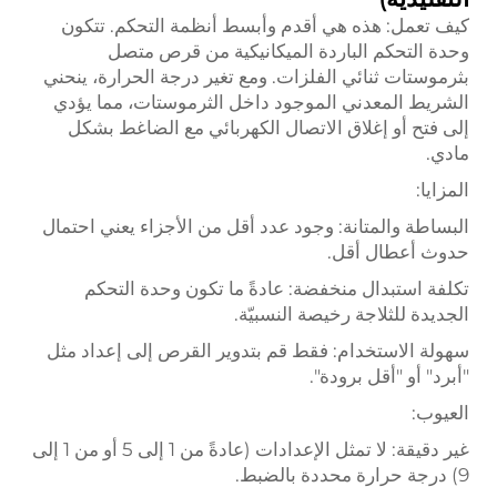
كيف تعمل: هذه هي أقدم وأبسط أنظمة التحكم. تتكون
وحدة التحكم الباردة الميكانيكية من قرص متصل
بثرموستات ثنائي الفلزات. ومع تغير درجة الحرارة، ينحني
الشريط المعدني الموجود داخل الثرموستات، مما يؤدي
إلى فتح أو إغلاق الاتصال الكهربائي مع الضاغط بشكل
مادي.
المزايا:
البساطة والمتانة: وجود عدد أقل من الأجزاء يعني احتمال
حدوث أعطال أقل.
تكلفة استبدال منخفضة: عادةً ما تكون وحدة التحكم
الجديدة للثلاجة رخيصة النسبيّة.
سهولة الاستخدام: فقط قم بتدوير القرص إلى إعداد مثل
"أبرد" أو "أقل برودة".
العيوب:
غير دقيقة: لا تمثل الإعدادات (عادةً من 1 إلى 5 أو من 1 إلى
9) درجة حرارة محددة بالضبط.