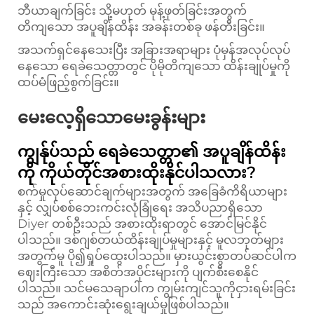
ဘီယာချက်ခြင်း သို့မဟုတ် မုန့်ဖုတ်ခြင်းအတွက်
တိကျသော အပူချိန်ထိန်း အခန်းတစ်ခု ဖန်တီးခြင်း။
အသက်ရှင်နေသေးပြီး အခြားအရာများ ပုံမှန်အလုပ်လုပ်
နေသော ရေခဲသေတ္တာတွင် ပိုမိုတိကျသော ထိန်းချုပ်မှုကို
ထပ်မံဖြည့်စွက်ခြင်း။
မေးလေ့ရှိသောမေးခွန်းများ
ကျွန်ုပ်သည် ရေခဲသေတ္တာ၏ အပူချိန်ထိန်း
ကို ကိုယ်တိုင်အစားထိုးနိုင်ပါသလား?
စက်မှုလုပ်ဆောင်ချက်များအတွက် အခြေခံကိရိယာများ
နှင့် လျှပ်စစ်ဘေးကင်းလုံခြုံရေး အသိပညာရှိသော
Diyer တစ်ဦးသည် အစားထိုးရာတွင် အောင်မြင်နိုင်
ပါသည်။ ဒစ်ဂျစ်တယ်ထိန်းချုပ်မှုများနှင့် မူလဘုတ်များ
အတွက်မူ ပို၍ရှုပ်ထွေးပါသည်။ မှားယွင်းစွာတပ်ဆင်ပါက
ဈေးကြီးသော အစိတ်အပိုင်းများကို ပျက်စီးစေနိုင်
ပါသည်။ သင်မသေချာပါက ကျွမ်းကျင်သူကိုငှားရမ်းခြင်း
သည် အကောင်းဆုံးရွေးချယ်မှုဖြစ်ပါသည်။