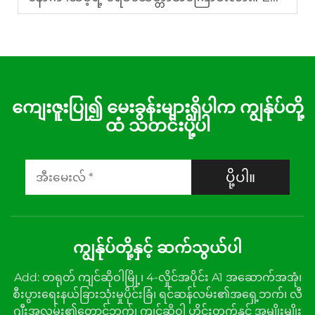
ကျေးဇူးပြု၍ မေးခွန်းများရှိပါက ကျွန်ုပ်တို့
ထံ သတင်းပို့ပါ
ပို့ပါ။
ကျွန်ုပ်တို့နှင့် ဆက်သွယ်ပါ
Add: တရုတ် ကျင်ဆိုဝါမြို့၊ 4-လှိုင်အပိုင်း A1 အဆောက်အအုံ၊
စီးပွားရေးနယ်ခြားသုံးမှုပိုင်းခြံ၊ ရင်ဆန်လမ်း၏အရှေ့ဘက်၊ လီ
ဂျီးအလမ်း၏တောင်ဘက်၊ ကျင်ဆိုဝါ ဟိုင်းတက်နှင့် အမျိုးမျိုး