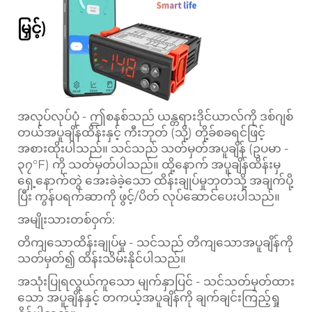
မြှင့်)
အလုပ်လုပ်ပုံ - ဤစနစ်သည် ယန္တရားဒိုင်ယာလ်ကို ဒစ်ဂျစ်
တယ်အပူချိန်ထိန်းနှင့် ကီးဘုတ် (သို့) တို့ခ်စခရင်ဖြင့်
အစားထိုးပါသည်။ သင်သည် သတ်မှတ်အပူချိန် (ဥပမာ -
၃၇°F) ကို သတ်မှတ်ပါသည်။ ထို့နောက် အပူချိန်ထိန်းမှ
ရှေ့နောက်တွဲ အေးခဲခဲ့သော ထိန်းချုပ်မှုဘုတ်သို့ အချက်ပို့
ပြီး ကွန်ပရက်ဆာကို ဖွင့်/ပိတ် လုပ်ဆောင်ပေးပါသည်။
အမျိုးသားတစ်ဝှက်:
တိကျသောထိန်းချုပ်မှု - သင်သည် တိကျသောအပူချိန်ကို
သတ်မှတ်၍ ထိန်းသိမ်းနိုင်ပါသည်။
အသုံးပြုရလွယ်ကူသော မျက်နှာပြင် - သင်သတ်မှတ်ထား
သော အပူချိန်နှင့် တကယ့်အပူချိန်ကို ချက်ချင်းကြည့်ရှု