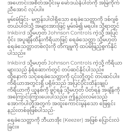
အဟောင်းအစိတ်အပိုင်းမှ မော်ဒယ်နံပါတ်ကို အမြဲကိုက်
ညီအောင် လုပ်ပါ။
မွမ်းမံခြင်း- မက္ကန်းပါဝါရှိသော ရေခဲသေတ္တာကို ဒစ်ဂျစ်
တယ်ပါဝါသို့ အများအားဖြင့် မွမ်းမံ၍ မရပါ။ သို့ရာတွင်
Inkbird သို့မဟုတ် Johnson Controls ကဲ့သို့ အပြင်
ပိုင်း အပူချိန်ထိန်းကိရိယာဖြင့် ရေခဲသေတ္တာ သို့မဟုတ်
ရေခဲသေတ္တာတစ်လုံးကို တိကျမှုကို ထပ်မံဖြည့်စွက်နိုင်
ပါသည်။
Inkbird သို့မဟုတ် Johnson Controls ကဲ့သို့ ကိရိယာ
များသည် နံရံဆောက်တွင် တပ်ဆင်နိုင်ပါသည်။
ထို့နောက် သင့်ရေခဲသေတ္တာကို ၎င်းတို့တွင် တပ်ဆင်ပါ။
ကိရိယာအတွင်းရှိ ပရိုဗ်သည် အပြင်ပိုင်းထိန်းချုပ်
ကိရိယာကို ယူနစ်ကို ဖွင့်ရန် သို့မဟုတ် ပိတ်ရန် အချိန်ကို
အကြောင်းကြားပေးပါသည်။ ဤနည်းလမ်းသည်
အောက်ပါတို့အတွက် အထူးကောင်းမွန်သော ဖြေရှင်း
နည်းတစ်ခုဖြစ်ပါသည်-
ရေခဲသေတ္တာကို ဘီယာအိုး (Keezer) အဖြစ် ပြောင်းလဲ
ခြင်း။