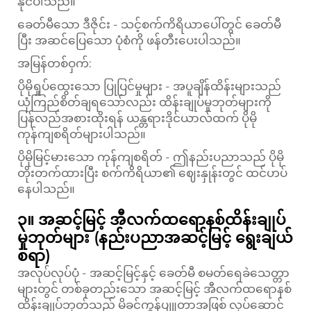
နိုင်ပါသည်။
ခေတ်မီသော ဒီဇိုင်း - သင့်စက်ကိရိယာပေါ်တွင် ခေတ်မီ
ပြီး အဆင်ပြေသော ပုံစံကို ဖန်တီးပေးပါသည်။
အမြန်တစ်ဝှက်:
ပိုမိုရှုပ်ထွေးသော ပြုပြင်မှုများ - အပူချိန်ထိန်းများသည်
ယုံကြည်စိတ်ချရသော်လည်း ထိန်းချုပ်မှုဘုတ်များကို
ပြန်လည်အစားထိုးရန် ယန္တရားဒိုင်ယာလ်ထက် ပိုမို
ကုန်ကျစရိတ်များပါသည်။
ပိုမိုမြင့်မားသော ကုန်ကျစရိတ် - ဤနည်းပညာသည် ပိုမို
တိုးတက်ထားပြီး စက်ကိရိယာ၏ ဈေးနှုန်းတွင် ထင်ဟပ်
နေပါသည်။
၃။ အဆင့်မြင့် အီလက်ထရောနစ်ထိန်းချုပ်
မှုဘုတ်များ (နည်းပညာအဆင့်မြင့် ရွေးချယ်
စရာ)
အလုပ်လုပ်ပုံ - အဆင့်မြင့်နှင့် ခေတ်မီ စမတ်ရေခဲသေတ္တာ
များတွင် တစ်ခုတည်းသော အဆင့်မြင့် အီလက်ထရောနစ်
ထိန်းချုပ်ဘုတ်သည် မိခင်ကွန်ပျူတာအဖြစ် လုပ်ဆောင်