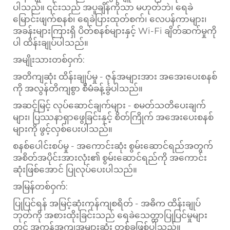
ပါသည်။ ၎င်းသည် အပူချိန်ကိုသာ မဟုတ်ဘဲ၊ ရေခဲ
မြောင်းဖျက်စနစ်၊ ရေခဲပြားထုတ်စက်၊ လေပန်ကာများ၊
အခန်းများကြားရှိ ပိတ်စနစ်များနှင့် Wi-Fi ချိတ်ဆက်မှုကို
ပါ ထိန်းချုပ်ပါသည်။
အမျိုးသားတစ်ဝှက်:
အတိကျဆုံး ထိန်းချုပ်မှု - ဇုန်အများအား အအေးပေးစနစ်
ကို အလွန်တိကျစွာ စီမံခန့်ခွဲပါသည်။
အဆင့်မြင့် လုပ်ဆောင်ချက်များ - စမတ်သတိပေးချက်
များ၊ ပြဿနာရှာဖွေခြင်းနှင့် စိတ်ကြိုက် အအေးပေးစနစ်
များကို ဖွင့်လှစ်ပေးပါသည်။
စနစ်ပေါင်းစပ်မှု - အကောင်းဆုံး စွမ်းဆောင်ရည်အတွက်
အစိတ်အပိုင်းအားလုံး၏ စွမ်းဆောင်ရည်ကို အကောင်း
ဆုံးဖြစ်အောင် ပြုလုပ်ပေးပါသည်။
အမြန်တစ်ဝှက်:
ပြုပြင်ရန် အမြင့်ဆုံးကုန်ကျစရိတ် - အဓိက ထိန်းချုပ်
ဘုတ်ကို အစားထိုးခြင်းသည် ရေခဲသေတ္တာပြုပြင်မှုများ
တွင် အကုန်အကျအများဆုံး တစ်ခုဖြစ်ပါသည်။