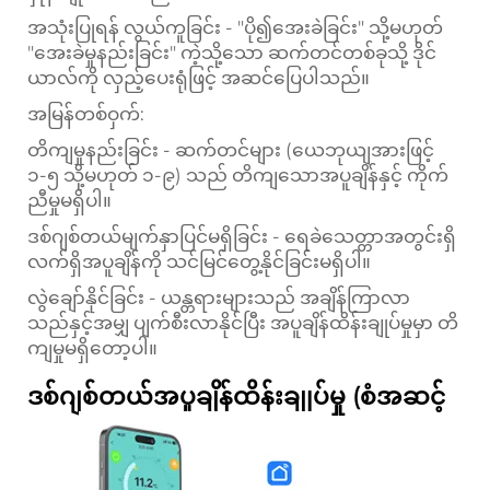
အသုံးပြုရန် လွယ်ကူခြင်း - "ပို၍အေးခဲခြင်း" သို့မဟုတ်
"အေးခဲမှုနည်းခြင်း" ကဲ့သို့သော ဆက်တင်တစ်ခုသို့ ဒိုင်
ယာလ်ကို လှည့်ပေးရုံဖြင့် အဆင်ပြေပါသည်။
အမြန်တစ်ဝှက်:
တိကျမှုနည်းခြင်း - ဆက်တင်များ (ယေဘုယျအားဖြင့်
၁-၅ သို့မဟုတ် ၁-၉) သည် တိကျသောအပူချိန်နှင့် ကိုက်
ညီမှုမရှိပါ။
ဒစ်ဂျစ်တယ်မျက်နှာပြင်မရှိခြင်း - ရေခဲသေတ္တာအတွင်းရှိ
လက်ရှိအပူချိန်ကို သင်မြင်တွေ့နိုင်ခြင်းမရှိပါ။
လွဲချော်နိုင်ခြင်း - ယန္တရားများသည် အချိန်ကြာလာ
သည်နှင့်အမျှ ပျက်စီးလာနိုင်ပြီး အပူချိန်ထိန်းချုပ်မှုမှာ တိ
ကျမှုမရှိတော့ပါ။
ဒစ်ဂျစ်တယ်အပူချိန်ထိန်းချုပ်မှု (စံအဆင့်