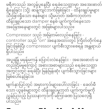
ဖရီဇာသည် အလွန်ပူနေပြီး ရေခဲသေတ္တာမှာ အအေးဓာတ်
ရှိနေခြင်း (သို့) ဆန့်ကျင်ဘက်ဖြစ်ခြင်း - ထိန်းချုပ်မှုများ
သီးခြားရှိသော စနစ်များ သို့မဟုတ် အဓိကဘုတ်က
ထိန်းချုပ်သော damper စနစ် ပျက်ကွက်နေသော
အခြေအနေများတွင် အဖြစ်များပါသည်။
Compressor သည် အမြဲတမ်းလည်နေခြင်း -
controller သည် "on" အနေအထားတွင် ကြိတ်တိုက်နေ
ခြင်းဖြစ်ပြီး compressor ပျက်စီးသွားစေရန် အန္တရာယ်
ရှိပါသည်။
အပူချိန် မမှန်မကန် ပြောင်းလဲနေခြင်း - အအေးဓာတ် မ
တည်ငြိမ်မှုကြောင့် အစားအစာများသည် ရေခဲသေတ္တာ
အတွင်းတွင် ရေခဲပြီး မြန်မြန်ဆုံး ပျက်စီးသွားခြင်းများ
ဖြစ်ပေါ်နေခြင်း။
မျက်နှာပြင်တွင် အမှားကုဒ်များပေါ်လာခြင်း - ခေတ်မီ
သော ယူနစ်များတွင် ထိန်းချုပ်မှုဘုတ် ပျက်ကွက်မှုကို
ညွှန်ပြသည့် ပြဿနာကုဒ်ကို မကြာခဏ ပြသလေ့ရှိ
ပါသည်။