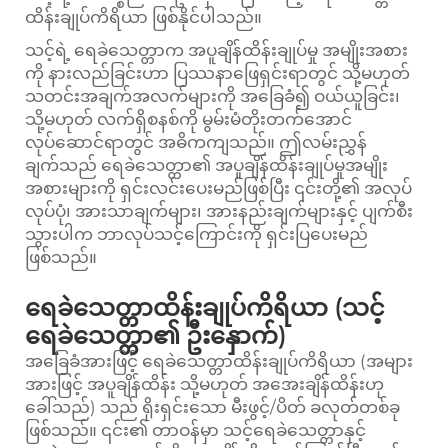
ထိန်းချုပ်ကိရိယာ ဖြစ်နိုင်ပါသည်။
သင့်ရဲ့ ရေခဲသေတ္တာက အပူချိန်ထိန်းချုပ်မှု အမျိုးအစား
ကို နားလည်ခြင်းဟာ ပြဿနာဖြေရှင်းရာတွင် သို့မဟုတ်
သတင်းအချက်အလက်များကို အခြေခံ၍ ဝယ်ယူခြင်း၊
သို့မဟုတ် လက်ရှိစနစ်ကို မွမ်းမံတိုးတက်အောင်
လုပ်ဆောင်ရာတွင် အဓိကကျသည်။ ဤလမ်းညွှန်
ချက်သည် ရေခဲသေတ္တာ၏ အပူချိန်ထိန်းချုပ်မှုအမျိုး
အစားများကို ရှင်းလင်းပေးမည်ဖြစ်ပြီး ၎င်းတို့၏ အလုပ်
လုပ်ပုံ၊ အားသာချက်များ၊ အားနည်းချက်များနှင့် ပျက်စီး
သွားပါက ဘာလုပ်သင့်ကြောင်းကို ရှင်းပြပေးမည်
ဖြစ်သည်။
ရေခဲသေတ္တာထိန်းချုပ်ကိရိယာ (သင့်
ရေခဲသေတ္တာ၏ ဦးနှောက်)
အခြေခံအားဖြင့် ရေခဲသေတ္တာထိန်းချုပ်ကိရိယာ (အများ
အားဖြင့် အပူချိန်ထိန်း သို့မဟုတ် အအေးချိန်ထိန်းဟု
ခေါ်သည်) သည် ရိုးရှင်းသော မီးဖွင့်/ပိတ် ခလုတ်တစ်ခု
ဖြစ်သည်။ ၎င်း၏ တာဝန်မှာ သင့်ရေခဲသေတ္တာနှင့်