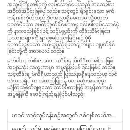
အလုပ်ကြီးတစ်ခုကို လုပ်ဆောင်ပေးသည့် အသေးစား
အစိတ်အပိုင်းဖြစ်ပါသည်။ သင့်တွင် ရိုးရှင်းသော မက်
ကန်းနစ်ကိုယ်ထည် ဒိုင်အလွှာရှိစေကာမူ သို့မဟုတ်
ခေတ်မီသော စမတ်ဘုတ်ရှိစေကာမူ ၎င်း၏လုပ်ဆောင်ပုံ
ကို နားလည်ခြင်းဖြင့် သင့်ပစ္စည်းကို ထိန်းသိမ်းခြင်း၊
ပြဿနာများကို ရှာဖွေဖြေရှင်းခြင်းနှင့် ပိုမို
ကောင်းမွန်သော ဝယ်ယူမှုဆုံးဖြတ်ချက်များ ချမှတ်နိုင်
ခြင်းတို့ကို အားပေးပါသည်။
မှတ်ပါ၊ ပျက်စီးလာသော ထိန်းချုပ်ကိရိယာ၏ အဖြစ်
အများဆုံး လက္ခဏာမှာ အပူချိန်မမှန်ခြင်းဖြစ်ပါသည်။
သင့်ထိန်းချုပ်ကိရိယာသည် ပြဿနာရှိနေသည်ဟု သင်
သံသယရှိပါက အတည်ပြုရန် ပထမဆုံးအဆင့်မှာ
ယုံကြည်စိတ်ချရသော သာမိုမီတာဖြင့် အမှန်တကယ်
အပူချိန်ကို စောင့်ကြည့်ရန်ဖြစ်ပါသည်။
ယခင် :
သင့်လုပ်ငန်းစဉ်အတွက် ဒစ်ဂျစ်တယ်အပူချိန်ထိန်းကိရိယာ လိုအပ်ရသည့်အကြောင်းရင်း
နောက် :
သင့်ရဲ့ ရေခဲသေတ္တာအကြောင်းလား။ ECS-974T ကို မိတ်ဆက်ပေးပါရစေ။ သင့်ရေခဲသေတ္တာအတွက် အသစ်ထွက် အကောင်းဆုံး အပူချိန်ထိန်းချုပ်ကိရိယာပါ။