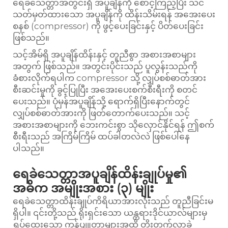
ရေခဲသေတ္တာအတွင်းရှိ အပူချိန်ကို စောင့်ကြည့်ပြီး သင်
သတ်မှတ်ထားသော အပူချိန်ကို ထိန်းသိမ်းရန် အအေးပေး
စနစ် (compressor) ကို ဖွင့်ပေးခြင်းနှင့် ပိတ်ပေးခြင်း
ဖြစ်သည်။
သင့်အိမ်ရှိ အပူချိန်ထိန်းနှင့် တူညီစွာ အစားအစာများ
အတွက် ဖြစ်သည်။ အတွင်းပိုင်းသည် ပူလွန်းသည်ကို
ခံစားလိုက်ရပါက compressor သို့ လျှပ်စစ်ဓာတ်အား
စီးဆင်းမှုကို ခွင့်ပြုပြီး အအေးပေးစက်စီးရီးကို စတင်
ပေးသည်။ ပုံမှန်အပူချိန်သို့ ရောက်ရှိပြီးနောက်တွင်
လျှပ်စစ်ဓာတ်အားကို ဖြတ်တောက်ပေးသည်။ သင့်
အစားအစာများကို ဘေးကင်းစွာ သိုလှောင်နိုင်ရန် ဤစက်
စီးရီးသည် အကြိမ်ကြိမ် ထပ်ခါတလဲလဲ ဖြစ်ပေါ်နေ
ပါသည်။
ရေခဲသေတ္တာအပူချိန်ထိန်းချုပ်မှု၏
အဓိက အမျိုးအစား (၃) မျိုး
ရေခဲသေတ္တာထိန်းချုပ်ကိရိယာအားလုံးသည် တူညီခြင်းမ
ရှိပါ။ ၎င်းတို့သည် ရိုးရှင်းသော ယန္တရားဒိုင်ယာလ်များမှ
ရှုပ်ထွေးသော ကွန်ပျူတာများအထိ တိုးတက်လာခဲ့