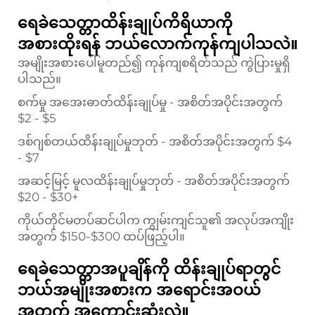
ရေခဲသေတ္တာထိန်းချုပ်ကိရိယာကို
အစားထိုးရန် ဘယ်လောက်ကုန်ကျပါသလဲ။
အမျိုးအစားပေါ်မူတည်၍ ကုန်ကျစရိတ်သည် ကွဲပြားမှုရှိ
ပါသည်။
စက်မှု အအေးဓာတ်ထိန်းချုပ်မှု - အစိတ်အပိုင်းအတွက်
$2 - $5
ဒစ်ဂျစ်တယ်ထိန်းချုပ်မှုဘုတ် - အစိတ်အပိုင်းအတွက် $4
- $7
အဆင့်မြင့် မူလထိန်းချုပ်မှုဘုတ် - အစိတ်အပိုင်းအတွက်
$20 - $30+
ကိုယ်တိုင်မတပ်ဆင်ပါက ကျွမ်းကျင်သူ၏ အလုပ်အကျိုး
အတွက် $150-$300 ထပ်ဖြည့်ပါ။
ရေခဲသေတ္တာအပူချိန်ကို ထိန်းချုပ်ရာတွင်
ဘယ်အမျိုးအစားက အရောင်းအဝယ်
အတွက် အကောင်းဆုံးလဲ။