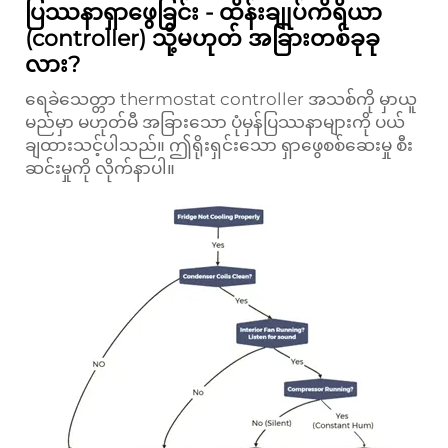
ပြဿနာရှာဖွေခြင်း - ထိန်းချုပ်ကိရိယာ
(controller) သို့မဟုတ် အခြားတစ်ခုခု
လား?
ရေခဲသေတ္တာ thermostat controller အသစ်ကို မှာယူ
မည်မှာ မဟုတ်မီ အခြားသော ပုံမှန်ပြဿနာများကို ပယ်
ချထားသင့်ပါသည်။ ဤရိုးရှင်းသော ရှာဖွေစစ်ဆေးမှု စီး
ဆင်းမှုကို လိုက်နာပါ။