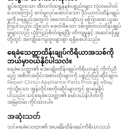
ရှုပ်ထွေးသော အီလက်ထရွန်နစ်ပစ္စည်းများ လုံးဝမပါဝင်
သောကြောင့် စက်မှုလုပ်ဆောင်သော ဒိုင်ယာလ်ထိန်းချုပ်
မှုကို ရေရှည်အတွက် အကောင်းဆုံးဟု မကြာခဏ ယူဆ
ကြပါသည်။ သို့သော် ခေတ်မီသော ဒစ်ဂျစ်တယ်ထိန်းချုပ်
မှုများသည် ယုံကြည်စိတ်ချရပြီး တိကျမှုနှင့် အဆင်ပြေမှု
တို့တွင် အကျိုးကျေးဇူးများစွာ ရရှိစေပါသည်။
ရေခဲသေတ္တာထိန်းချုပ်ကိရိယာအသစ်ကို
ဘယ်မှာဝယ်နိုင်ပါသလဲ။
ရေခဲသေတ္တာ၏ အေးချိုးထိန်းချုပ်ကိရိယာနှင့် ကိုက်ညီ
မည့် အစိတ်အပိုင်းအစားထိုးများကို ပစ္စည်းပြင်ဆိုင်များ၊
Repair Clinic၊ Appliance Parts Pros နှင့် eBay
ကဲ့သို့သော အွန်လိုင်းစတိုးဆိုင်များတွင် ရှာဖွေနိုင်
ပါသည်။ သင့်ရေခဲသေတ္တာ၏ မော်ဒယ်နံပါတ်ကို
အမြဲတမ်း ကိုင်ထားပါ။
အဆုံးသတ်
သင့်ရေခဲသေတ္တာ၏ အပူချိန်ထိန်းချုပ်ကိရိယာသည်