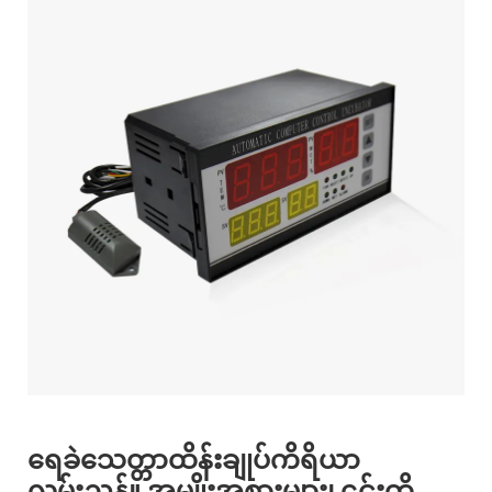
ရေခဲသေတ္တာထိန်းချုပ်ကိရိယာ
လမ်းညွှန်။ အမျိုးအစားများ၊ ၎င်းတို့