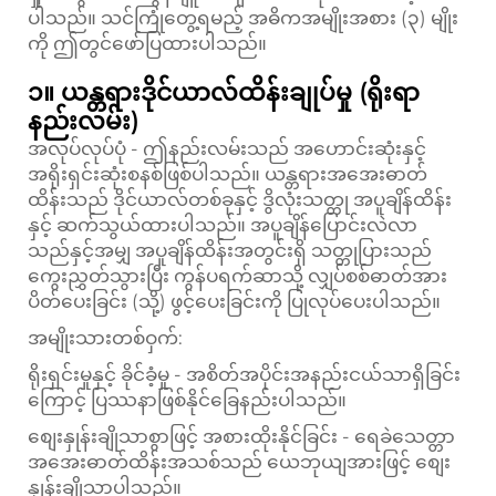
ပါသည်။ သင်ကြုံတွေ့ရမည့် အဓိကအမျိုးအစား (၃) မျိုး
ကို ဤတွင်ဖော်ပြထားပါသည်။
၁။ ယန္တရားဒိုင်ယာလ်ထိန်းချုပ်မှု (ရိုးရာ
နည်းလမ်း)
အလုပ်လုပ်ပုံ - ဤနည်းလမ်းသည် အဟောင်းဆုံးနှင့်
အရိုးရှင်းဆုံးစနစ်ဖြစ်ပါသည်။ ယန္တရားအအေးဓာတ်
ထိန်းသည် ဒိုင်ယာလ်တစ်ခုနှင့် ဒွိလုံးသတ္တု အပူချိန်ထိန်း
နှင့် ဆက်သွယ်ထားပါသည်။ အပူချိန်ပြောင်းလဲလာ
သည်နှင့်အမျှ အပူချိန်ထိန်းအတွင်းရှိ သတ္တုပြားသည်
ကွေးညွှတ်သွားပြီး ကွန်ပရက်ဆာသို့ လျှပ်စစ်ဓာတ်အား
ပိတ်ပေးခြင်း (သို့) ဖွင့်ပေးခြင်းကို ပြုလုပ်ပေးပါသည်။
အမျိုးသားတစ်ဝှက်:
ရိုးရှင်းမှုနှင့် ခိုင်ခံ့မှု - အစိတ်အပိုင်းအနည်းငယ်သာရှိခြင်း
ကြောင့် ပြဿနာဖြစ်နိုင်ခြေနည်းပါသည်။
စျေးနှုန်းချိုသာစွာဖြင့် အစားထိုးနိုင်ခြင်း - ရေခဲသေတ္တာ
အအေးဓာတ်ထိန်းအသစ်သည် ယေဘုယျအားဖြင့် စျေး
နှုန်းချိုသာပါသည်။