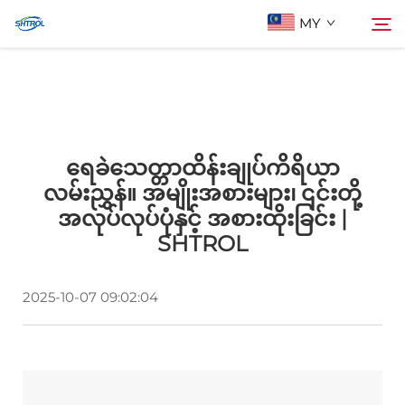
MY
ငါတို့အကြောင်း
ရှာဖွေမှု
ရေခဲသေတ္တာထိန်းချုပ်ကိရိယာ
ပစ္စည်းများ
လမ်းညွှန်။ အမျိုးအစားများ၊ ၎င်းတို့
အလုပ်လုပ်ပုံနှင့် အစားထိုးခြင်း |
အီးမေးလ်ဖြင့် ဆက်သွယ်ပါ
SHTROL
2025-10-07 09:02:04