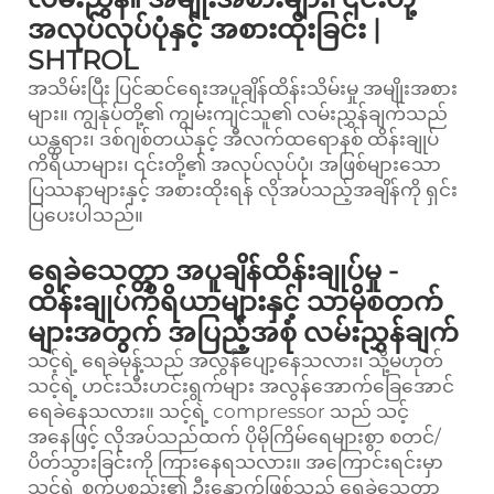
အလုပ်လုပ်ပုံနှင့် အစားထိုးခြင်း |
SHTROL
အသိမ်းပြီး
ပြင်ဆင်ရေးအပူချိန်ထိန်းသိမ်းမှု
အမျိုးအစား
များ။ ကျွန်ုပ်တို့၏ ကျွမ်းကျင်သူ၏ လမ်းညွှန်ချက်သည်
ယန္တရား၊ ဒစ်ဂျစ်တယ်နှင့် အီလက်ထရောနစ် ထိန်းချုပ်
ကိရိယာများ၊ ၎င်းတို့၏ အလုပ်လုပ်ပုံ၊ အဖြစ်များသော
ပြဿနာများနှင့် အစားထိုးရန် လိုအပ်သည့်အချိန်ကို ရှင်း
ပြပေးပါသည်။
ရေခဲသေတ္တာ အပူချိန်ထိန်းချုပ်မှု -
ထိန်းချုပ်ကိရိယာများနှင့် သာမိုစတက်
များအတွက် အပြည့်အစုံ လမ်းညွှန်ချက်
သင့်ရဲ့ ရေခဲမုန့်သည် အလွန်ပျော့နေသလား၊ သို့မဟုတ်
သင့်ရဲ့ ဟင်းသီးဟင်းရွက်များ အလွန်အောက်ခြေအောင်
ရေခဲနေသလား။ သင့်ရဲ့ compressor သည် သင့်
အနေဖြင့် လိုအပ်သည်ထက် ပိုမိုကြိမ်ရေများစွာ စတင်/
ပိတ်သွားခြင်းကို ကြားနေရသလား။ အကြောင်းရင်းမှာ
သင့်ရဲ့ စက်ပစ္စည်း၏ ဦးနှောက်ဖြစ်သည့် ရေခဲသေတ္တာ