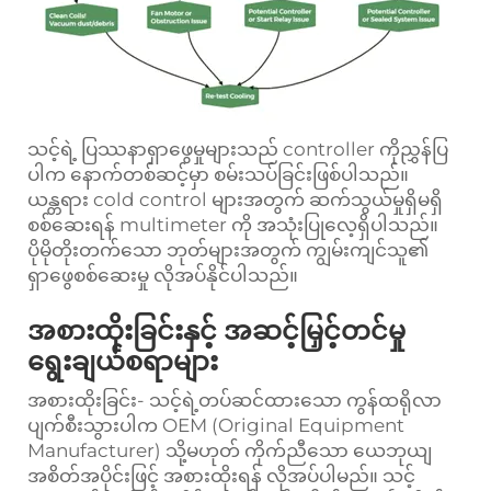
သင့်ရဲ့ ပြဿနာရှာဖွေမှုများသည် controller ကိုညွှန်ပြ
ပါက နောက်တစ်ဆင့်မှာ စမ်းသပ်ခြင်းဖြစ်ပါသည်။
ယန္တရား cold control များအတွက် ဆက်သွယ်မှုရှိမရှိ
စစ်ဆေးရန် multimeter ကို အသုံးပြုလေ့ရှိပါသည်။
ပိုမိုတိုးတက်သော ဘုတ်များအတွက် ကျွမ်းကျင်သူ၏
ရှာဖွေစစ်ဆေးမှု လိုအပ်နိုင်ပါသည်။
အစားထိုးခြင်းနှင့် အဆင့်မြှင့်တင်မှု
ရွေးချယ်စရာများ
အစားထိုးခြင်း- သင့်ရဲ့တပ်ဆင်ထားသော ကွန်ထရိုလာ
ပျက်စီးသွားပါက OEM (Original Equipment
Manufacturer) သို့မဟုတ် ကိုက်ညီသော ယေဘုယျ
အစိတ်အပိုင်းဖြင့် အစားထိုးရန် လိုအပ်ပါမည်။ သင့်