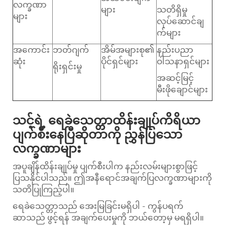
လက္ခဏာ
များ
သတိရှိမှု
များ
လုပ်ဆောင်ချ
က်များ
အကောင်း
ဘတ်ဂျက်
အိမ်အများစု၏
နည်းပညာ
ဆုံး
ပိုင်ရှင်များ
ဝါသနာရှင်များ
ရိုးရှင်းမှု
အဆင့်မြင့်
မီးဖိုချောင်များ
သင့်ရဲ့ ရေခဲသေတ္တာထိန်းချုပ်ကိရိယာ
ပျက်စီးနေပြီဆိုတာကို ညွှန်ပြသော
လက္ခဏာများ
အပူချိန်ထိန်းချုပ်မှု ပျက်စီးပါက နည်းလမ်းများစွာဖြင့်
ပြသနိုင်ပါသည်။ ဤအနီရောင်အချက်ပြလက္ခဏာများကို
သတိပြုကြည့်ပါ။
ရေခဲသေတ္တာသည် အေးမြခြင်းမရှိပါ - ကွန်ပရက်
ဆာသည် ဖွင့်ရန် အချက်ပေးမှုကို ဘယ်တော့မှ မရရှိပါ။