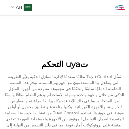
AR
معلومات عنا
بحث
منتجات
تuya التحكم
اتصل بنا
تُمثِّل Tuya Control نظامًا متقدمًا لإدارة المنازل الذكية يغيِّر الطريقة
التي يتفاعل بها المستخدمون مع أجهزتهم المتصلة. توفر هذه المنصة
الشاملة اندماجًا سلسًا وتحكمًا في مجموعة متنوعة من أجهزة المنزل
الذكي من خلال واجهة واحدة وسهلة الاستخدام. يدعم النظام نطاقًا واسعًا
من المنتجات، بما في ذلك الإضاءة، وكاميرات المراقبة، والمقاييس
الحرارية، والأجهزة الكهربائية، وكلها متاحة عبر تطبيق محمول أو أوامر
صوتية. في جوهرها، تستفيد Tuya Control من تقنيات الحوسبة السحابية
المتقدمة لضمان التواصل الموثوق بين الأجهزة والاستجابة الفورية. تحتوي
المنصة على بروتوكولات أمان قوية، بما في ذلك التشفير من النهاية إلى