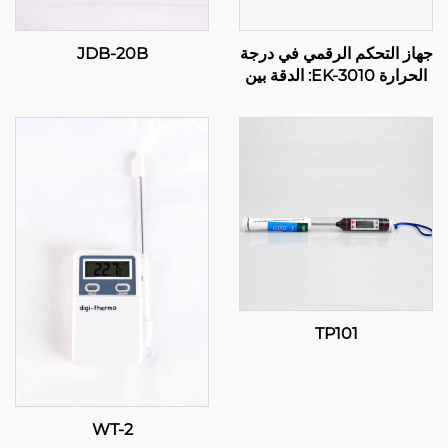
جهاز التحكم الرقمي في درجة
JDB-20B
الحرارة EK-3010: الدقة بين
يديك
TP101
WT-2