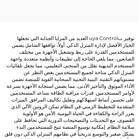
توفير تuya Control العديد من المزايا الجذابة التي تجعلها
الخيار الأفضل لإدارة المنزل الذكي. أولاً، توافقها الشامل يضمن
للمستخدمين القدرة على ربط وتشغيل الأجهزة من مختلف
الصانعين، مما يلغي الحاجة إلى تطبيقات وأنظمة متعددة. واجهة
المستخدم البديهية تقلل من المنحنى التعليمي، مما يجعل تلقائيات
المنزل الذكي متاحة لجميع المستخدمين بغض النظر عن
مستوياتهم التقنية. البنية التحتية السحابية القوية للمنصة تضمن
الأداء الموثوق والتأخير الأدنى، مما يضمن استجابة الأجهزة بسرعة
لأوامر المستخدمين. قدرات مراقبة الطاقة تساعد المستخدمين
على تحسين أنماط استهلاكهم وتقليل تكاليف المرافق. الميزات
المتقدمة للتخطيط الزمني في النظام تمكن الروتين الآلي الذي
يعزز الراحة والكفاءة في الحياة اليومية. الأمن هو الأولوية
القصوى، مع التحديثات والتصحيحات الدورية التي تحافظ على
سلامة النظام. إمكانية توسيع المنصة تتيح للمستخدمين البدء
بشكل صغير والتوسع تدريجياً في نظامهم المنزلي الذكي دون قلق