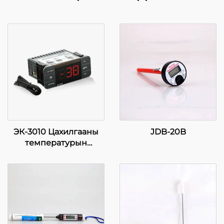
ЭК-3010 Цахилгааны
JDB-20B
температурын
дэлгүүр: Таны хамгийн
үргэлж байгаа зөвлөх