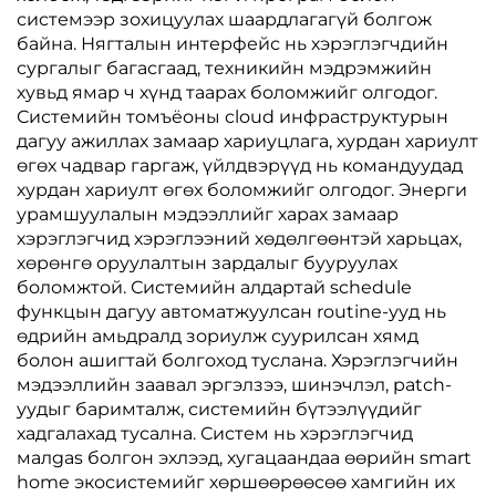
системээр зохицуулах шаардлагагүй болгож
байна. Нягталын интерфейс нь хэрэглэгчдийн
сургалыг багасгаад, техникийн мэдрэмжийн
хувьд ямар ч хүнд таарах боломжийг олгодог.
Системийн томъёоны cloud инфраструктурын
дагуу ажиллах замаар хариуцлага, хурдан хариулт
өгөх чадвар гаргаж, үйлдвэрүүд нь командуудад
хурдан хариулт өгөх боломжийг олгодог. Энерги
урамшуулалын мэдээллийг харах замаар
хэрэглэгчид хэрэглээний хөдөлгөөнтэй харьцах,
хөрөнгө оруулалтын зардалыг бууруулах
боломжтой. Системийн алдартай schedule
функцын дагуу автоматжуулсан routine-ууд нь
өдрийн амьдралд зориулж суурилсан хямд
болон ашигтай болгоход туслана. Хэрэглэгчийн
мэдээллийн заавал эргэлзээ, шинэчлэл, patch-
уудыг баримталж, системийн бүтээлүүдийг
хадгалахад тусална. Систем нь хэрэглэгчид
малgas болгон эхлээд, хугацаандаа өөрийн smart
home экосистемийг хөршөөрөөсөө хамгийн их