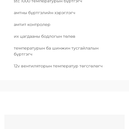
stc 1000 температурын бүртгэгч
амтны бүртгэлийн хэрэглэгч
амтит контролер
их цагдааны бодлогын төлөв
температурын ба шинжин тусгайлалын
бүртгэгч
12v вентиляторын температур төгсгөлөгч