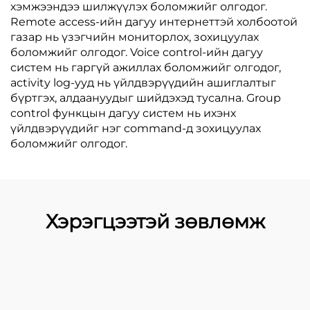
хэмжээндээ шилжүүлэх боломжийг олгодог.
Remote access-ийн дагуу интернеттэй холбоотой
газар нь үзэгчийн мониторлох, зохицуулах
боломжийг олгодог. Voice control-ийн дагуу
систем нь гаргүй ажиллах боломжийг олгодог,
activity log-ууд нь үйлдвэрүүдийн ашиглалтыг
бүртгэх, алдаануудыг шийдэхэд тусална. Group
control функцын дагуу систем нь ихэнх
үйлдвэрүүдийг нэг command-д зохицуулах
боломжийг олгодог.
Хэрэгцээтэй зөвлөмж