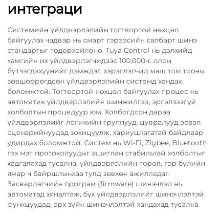
интеграци
Системийн үйлдвэрлэлийн тогтвортой нөхцөл
байгуулах чадвар нь смарт гэрээсийн салбарт шинэ
стандартыг тодорхойлоно. Tuya Control нь дэлхийд
хамгийн их үйлдвэрлэгчидээс 100,000-с олон
бүтээгдэхүүнийг дэмждэг, хэрэглэгчид маш том тооны
зөвшөөрөгдсөн үйлдвэрлэлийн системд хандах
боломжтой. Тогтвортой нөхцөл байгуулах процес нь
автоматик үйлдвэрлэлийн шинжилгээ, эргэлзээгүй
холболтын процедуур юм. Холбогдсон дараа
үйлдвэрлэлийг логикийн группууд, цувралууд эсвэл
сценарийнуудад зохицуулж, хариуцлагатай байдлаар
удирдах боломжтой. Систем нь Wi-Fi, Zigbee, Bluetooth
гэх мэт протоколуудыг ашиглан стабильтай холболтыг
хадгалахад тусална, үйлдвэрлэлийн төрөл, гэр бүлийн
ямар ч байршлынхаа тулд зөвхөн ажилладаг.
Засварлагчийн програм (firmware) шинэчлэл нь
автоматад хяналтаж, бүх үйлдвэрлэлийг шинэчлэлтэй
функцуудад, эрх зүйн шинэчлэлтэй хандахад тусална.