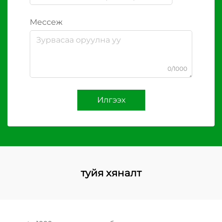
Мессеж
0/1000
Илгээх
туйя хяналт