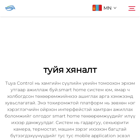
MN
Бидний тухай
Хайх
Бүтээгдэхүүн
туйя хяналт
Бидэнтэй холбоо барих
Tuya Control нь хамгийн сүүлийн үеийн томоохон эрхэм
утгаар ажиллаж буй.smart home систем юм, ямар ч
холбогдсон төхөөрөмжийнхээ ашиглах арга хэмжээнд
хувьслагатай. Энэ тохиромжтой платформ нь зөвхөн нэг
хэрэглэгчийн ойрхон интерфейстэй хамтран ажиллах
боломжийг олгодог smart home төхөөрөмжүүдийг илүү
ихээр дамжуулдаг. Систем нь гадаргуу, секьюрити
камера, термостат, машин зэрэг ихээхэн багцтай
бүтээгдэхүүнүүдийг тус тус mobile application эсвэл