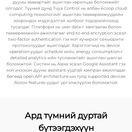
дууны заавартайг ашиглан харилцах боломжийг
олгодог. Түүний дунд Tuya Control нь албан ёсоор cloud
computing технологийг ашиглан төхөөрөмжүүдийн
хоорондох мэдэгдэлтэй холбоог тодорхойлоход
тусалдаг. Платформ нь user data-г хамгаалах болон
төхөөрөмжийн ажиллагааг end-to-end encryption эсвэл
two-factor authentication гэх мэт хүчирхэг секьюрити
протоколуудыг ашигладаг. Хэрэглэгчид нь device
operation-уудыг schedule хийх, energy consumption-г
detailed analytics-ийн тусламжтайг ашиглан шалгах
боломжтой. Систем нь Alexa эсвэл Google Assistant гэх
мэт ихээхэн дууны assistant-уудтай хамтран ажилладаг
бөгөөд open API architecture-ын тулд supported devices
болон features-уудыг үргэлжлүүлэх боломжтой.
Ард түмний дуртай
бүтээгдэхүүн