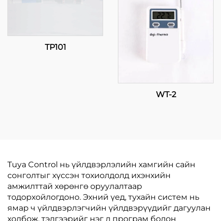
TP101
WT-2
Tuya Control нь үйлдвэрлэлийн хамгийн сайн
сонголтыг хүссэн тохиолдолд ихэнхийн
амжилттай хөрөнгө оруулалтаар
тодорхойлогдоно. Эхний үед, тухайн систем нь
ямар ч үйлдвэрлэгчийн үйлдвэрүүдийг дагуулан
холбож, тэдгээрийг нэг л програм болон