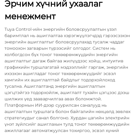
Эрчим хүчний ухаалаг
менежмент
Tuya Control-ийн энергийн боловсруулалтын үзэл
баримтлал нь ашиглалтаа хэрэгжүүлэгчдэд гэрээсээхэн
энергийн ашиглалтыг боловсруулахад тусалж чаддаг
томоохон загварын түрээсийг олгодог. Систем нь
холбогдсон бүх тоног төхөөрөмжүүдийн энергийн
ашиглалтыг дагаж байгаа жилүүдээс хойш, интуитив
графикийн туршлагатай мэдээллийг гаргаж, энергийн
ихээхэн ашигладаг тоног төхөөрөмжүүдийг эсвэл
хамгийн их ашиглалттай байдлыг тодорхойлоход
тусална. Ашиглалтанд энергийн ашиглалтын
цэгцтэйгээ тодорхойлж, ашиглалт тухайн цэгцээс дээш
шилжих үед зааварчилгаа авах боломжтой.
Платформын ИИ-дээр суурилсан саналууд нь
ашиглалтын туршлага болон байгалийн нөхцөлд зөвлөх
стратегиудыг санал болгоно. Хурдан цагийн электрийн
үнэт зүйлсийг ашиглахын тулд тоног төхөөрөмжүүдийн
ажиллагааг автоматжуулсан тохиргоо, эсвэл хүний