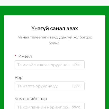
Үнэгүй санал авах
Манай төлөөлөгч танд удахгүй холбогдох
болно.
Имэйл
0/100
Нэр
0/100
Компанийн нэр
0/200