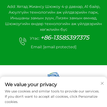
Add: Хятад Жиансу Шюжоу 4-р давхар, А1 байр,
Аюулгүйн технологийн аж үйлдвэрийн парк,
Иньшаны замын зүүн, Лизян замын өмнөд,
Шюжоугийн өндөр технологийн аж үйлдвэрийн
хөгжлийн бүс
+86-13585397375
Утас:
Email:
[email protected]
We value your privacy
Зохиогчийн эрх © 2025 Xuzhou sanhe автомат
We use cookies and similar tools to provide our services.
удирдлагын тоног төхөөрөмж Co.,LTD. Бүх эрх
If you don't want to accept all cookies, click Personalize
хуулиар хамгаалагдсан
cookies.
Нууцлалын бодлого