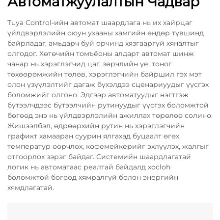
Автоматжуулалтын Чадвар
Tuya Control-ийн автомат шаардлага нь их хайрцаг
үйлдвэрлэлийн оюун ухааны хамгийн өндөр түвшинд
байрладаг, амьдарч буй орчинд хязгааргүй хяналтыг
олгодог. Хөтөчийн томъёоны алдарт автомат шинж
чанар нь хэрэглэгчид цаг, зөрчлийн үе, тоног
төхөөрөмжийн төлөв, хэрэглэгчийн байршил гэх мэт
олон үзүүлэлтийг дагаж бүхэлдээ сценариуудыг үүсгэх
боломжийг олгоно. Эдгээр автоматуудыг нэгтгэж
бүтээлчдээс бүтээлчийн рутинуудыг үүсгэх боломжтой
бөгөөд энэ нь үйлдвэрлэлийн ажиллах төрөлөө солино.
Жишээлбэл, өдрөөрхийн рутин нь хэрэглэгчийн
графикт хамааран суурин ялгахад буцаалт өгөх,
температур өөрчлөх, кофемейкерийг эхлүүлэх, жалгыг
отгоорлох зэрэг байдаг. Системийн шаардлагатай
логик нь автоматаас реалтай байдалд хосloh
боломжтой бөгөөд хямралгүй болон энергийн
хямдлагатай.