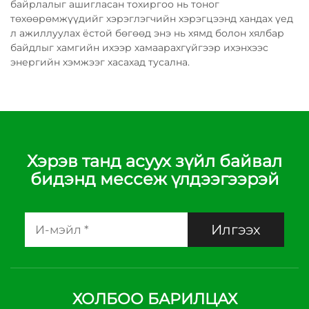
байрлалыг ашигласан тохиргоо нь тоног
төхөөрөмжүүдийг хэрэглэгчийн хэрэгцээнд хандах үед
л ажиллуулах ёстой бөгөөд энэ нь хямд болон хялбар
байдлыг хамгийн ихээр хамаарахгүйгээр ихэнхээс
энергийн хэмжээг хасахад тусална.
Хэрэв танд асуух зүйл байвал
бидэнд мессеж үлдээгээрэй
Илгээх
ХОЛБОО БАРИЛЦАХ