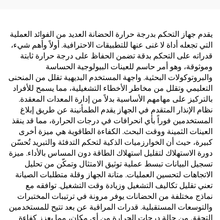
يقدم جهاز التحكم بدرجة حرارة الحضانة العديد من الفوائد العملية
التي تجعله أداة لا غنى عنها للتطبيقات الاحترافية. أولاً وأهم شيء،
قدراته على التحكم بدقة تضمن الحفاظ على درجة حرارة ثابتة
وموثوقة، وهو أمر حاسم للعينات البيولوجية الحساسة
والبروتوكولات البحثية. واجهة المستخدم البديهية تقلل من المنحنى
التعليمي وتقلل من مخاطر الأخطاء التشغيلية، مما يسمح للأفراد
بالتركيز على مهامهم الأساسية بدلاً من إدارة المعدات المعقدة.
نظام الإنذار المتقدم في الجهاز يقدم الطمأنينة عن طريق إبلاغ
المستخدمين فوراً بأي انحرافات في درجات الحرارة، مما قد ينقذ
العينات الثمينة ووقت البحث. الكفاءة الطاقوية هي ميزة أخرى
كبيرة، حيث أن الخوارزميات الذكية لتحكم التدفئة والتبريد تُحسّن
دورة الاستهلاك لتقليل استهلاك الطاقة دون المساس بالأداء. ميزة
تسجيل البيانات تبسط عملية توثيق الامتثال وتمكّن من تحليل
الاتجاهات لتحسين العمليات. متانة الجهاز وقلة متطلبات الصيانة
تعني تقليل تكاليف التشغيل وزيادة وقت التشغيل. توافقه مع
نماذج مختلفة من الحضانات يوفر مرونة في ترتيبات المختبرات
والتوسعات المستقبلية. قدرات المراقبة عن بعد تتيح للمستخدمين
التحقق من حالة درجات الحرارة من أي مكان، مما يعزز كفاءة