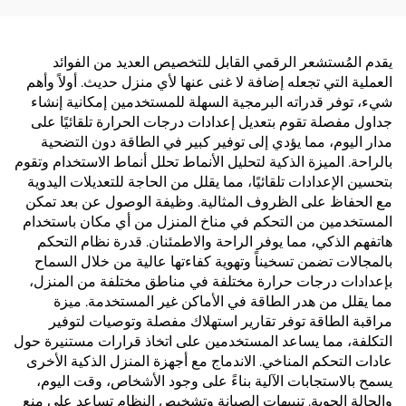
يقدم المُستشعر الرقمي القابل للتخصيص العديد من الفوائد
العملية التي تجعله إضافة لا غنى عنها لأي منزل حديث. أولاً وأهم
شيء، توفر قدراته البرمجية السهلة للمستخدمين إمكانية إنشاء
جداول مفصلة تقوم بتعديل إعدادات درجات الحرارة تلقائيًا على
مدار اليوم، مما يؤدي إلى توفير كبير في الطاقة دون التضحية
بالراحة. الميزة الذكية لتحليل الأنماط تحلل أنماط الاستخدام وتقوم
بتحسين الإعدادات تلقائيًا، مما يقلل من الحاجة للتعديلات اليدوية
مع الحفاظ على الظروف المثالية. وظيفة الوصول عن بعد تمكن
المستخدمين من التحكم في مناخ المنزل من أي مكان باستخدام
هاتفهم الذكي، مما يوفر الراحة والاطمئنان. قدرة نظام التحكم
بالمجالات تضمن تسخيناً وتهوية كفاءتها عالية من خلال السماح
بإعدادات درجات حرارة مختلفة في مناطق مختلفة من المنزل،
مما يقلل من هدر الطاقة في الأماكن غير المستخدمة. ميزة
مراقبة الطاقة توفر تقارير استهلاك مفصلة وتوصيات لتوفير
التكلفة، مما يساعد المستخدمين على اتخاذ قرارات مستنيرة حول
عادات التحكم المناخي. الاندماج مع أجهزة المنزل الذكية الأخرى
يسمح بالاستجابات الآلية بناءً على وجود الأشخاص، وقت اليوم،
والحالة الجوية. تنبيهات الصيانة وتشخيص النظام تساعد على منع