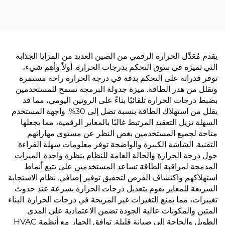
يقدم مُعَدِّل الحرارة الرقمي من الصين العديد من المزايا الجذابة
التي تميزه في سوق التحكم بدرجات الحرارة. أولاً وأهم شيء،
توفر قدراته على التحكم بدقة في درجة الحرارة راحة مستمرة
وتقلل من هدر الطاقة. ميزة جدولة البرمجة تسمح للمستخدمين
بضبط درجات الحرارة تلقائيًا بناءً على الروتين اليومي، مما قد
يقلل من استهلاك الطاقة بنسبة تصل إلى 30%. واجهة المستخدم
السهلة تزيل التعقيد المرتبط غالبًا بالمعاير الرقمية، مما يجعلها
متاحة لجميع المستخدمين بغض النظر عن مستوى مهاراتهم
التقنية. الشاشة الكبيرة والواضحة توفر معلومات سهلة القراءة
حول درجة الحرارة والحالة العامة للنظام بنظرة واحدة. الميزات
المدمجة لمراقبة الطاقة تساعد المستخدمين على تتبع أنماط
استهلاكهم واكتشاف الفرص لتحقيق توفير إضافي. نظام الاستجابة
السريعة للمعاير يقوم بتعديل درجات الحرارة بسرعة عند حدوث
تغييرات، مما يمنع التغيرات غير المريحة في درجات الحرارة. البناء
المتين والمكونات عالية الجودة تضمن الاعتمادية على المدى
الطويل والحاجة إلى صيانة قليلة. توافق الجهاز مع أنظمة HVAC