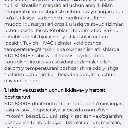
turli xil ishlatilish maqsadlari uchun aniqlik bilan
temperaturani boshqarish uchun dizaynlangan juda
ko'p funksiyali va ishonchli qurilmadir. Uning
muqobil xususiyatlari orqali, u issiq va sovuq tizimlari
uchun pastki hisob-kitoblarni taqdim etadi va shu
sababli sanoat, tijorat va uy ishlatishlari uchun
idealdir. Tuyich, HVAC tizimlari yoki boshqa
temperatura-g'amxo'rlikka o'xshash ishlatilishlarda
STC-8000H stabil va effektiv ishlaydi. Ushbu
kontrolchi, intuitsiya asosidagi sozlamalar bilan,
davomiy temperaturani boshqarish va oddiy ishga
tushirish uchun imkon beradi va qurulma uchun
dayandurilgan.
1. Isitish va tuzatish uchun ikkilavaviy harorat
boshqaruvi
STC-8000H dual kontrol rejimlari bilan ta'minlangan,
issiq va sovuq operatsiyalar orasida oson o'tish
imkonini beradi. Bu uni issiqlik saqlash va o'zgarishni
boshqarish talab qiladigan tizimlar uchun, masalan,