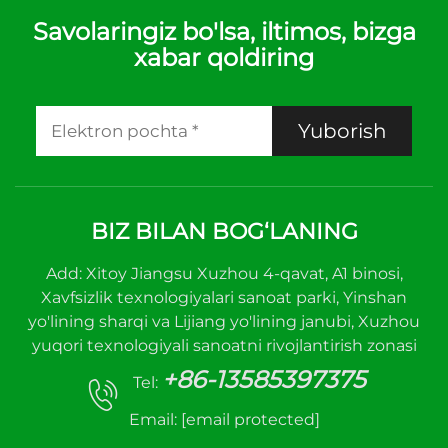
Savolaringiz bo'lsa, iltimos, bizga
xabar qoldiring
Yuborish
BIZ BILAN BOG‘LANING
Add: Xitoy Jiangsu Xuzhou 4-qavat, A1 binosi,
Xavfsizlik texnologiyalari sanoat parki, Yinshan
yo'lining sharqi va Lijiang yo'lining janubi, Xuzhou
yuqori texnologiyali sanoatni rivojlantirish zonasi
+86-13585397375
Tel:
Email:
[email protected]