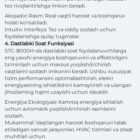
tez rivojlantirishga imkon beradi.
Aloqador Rasm: Real vaqtli harorat va boshqaruv
holati ko'rsatiladi.
Intuitiv Interfeys: Tez va oddiy sozlash uchun
foydalanishga qulay tugmalar.
4. Dastlabki Soat Funksiyasi
STC-8000H-da dastlabki soat foydalanuvchilarga
eng yaxshi energiya boshqaruvini va effektivligini
ta'minlash uchun maxsus yoqilish/o'chirish
vaqtlarini sozlash imkonini beradi. Ushbu xususiyat
tizim performansini optimallashtirish, elektr
energiyasining ishlatilishini kamaytirish va ulangan
jihozlarning hajmi uzayishi uchun idealdir.
Energiya Ekologiyasi: Kamroq energiya ishlatish
uchun avtomatik yoqilish/o'chirish rasmlarini
sozlash.
Mukammal: Vaqtlangan harorat boshqaruvi talab
etiladigan sanoat jarayonlari, HVAC tizimlari va ziraat
muhitlari uchun.