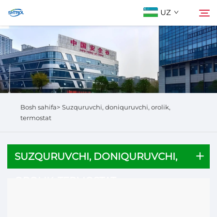
UZ
Biz Haqidida
Qidirish
Mahsulotlar
Bosh sahifa>
Suzquruvchi, doniquruvchi, orolik,
Biz bilan bog'lanish
termostat
SUZQURUVCHI, DONIQURUVCHI,
OROLIK, TERMOSTAT