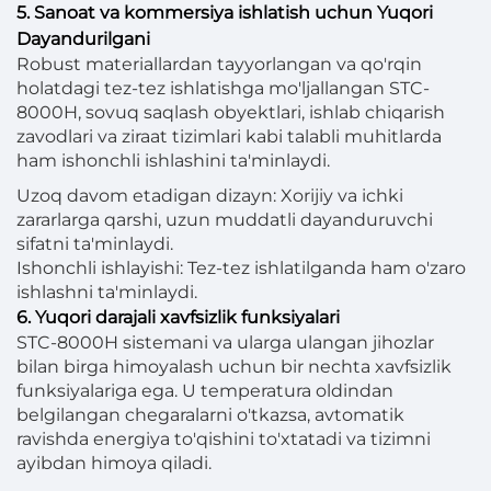
5. Sanoat va kommersiya ishlatish uchun Yuqori
Dayandurilgani
Robust materiallardan tayyorlangan va qo'rqin
holatdagi tez-tez ishlatishga mo'ljallangan STC-
8000H, sovuq saqlash obyektlari, ishlab chiqarish
zavodlari va ziraat tizimlari kabi talabli muhitlarda
ham ishonchli ishlashini ta'minlaydi.
Uzoq davom etadigan dizayn: Xorijiy va ichki
zararlarga qarshi, uzun muddatli dayanduruvchi
sifatni ta'minlaydi.
Ishonchli ishlayishi: Tez-tez ishlatilganda ham o'zaro
ishlashni ta'minlaydi.
6. Yuqori darajali xavfsizlik funksiyalari
STC-8000H sistemani va ularga ulangan jihozlar
bilan birga himoyalash uchun bir nechta xavfsizlik
funksiyalariga ega. U temperatura oldindan
belgilangan chegaralarni o'tkazsa, avtomatik
ravishda energiya to'qishini to'xtatadi va tizimni
ayibdan himoya qiladi.