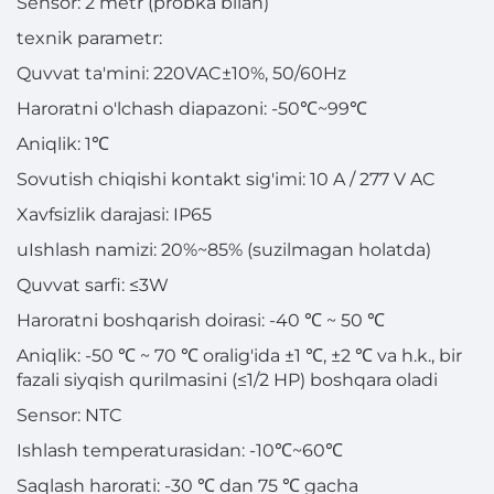
Sensor: 2 metr (probka bilan)
texnik parametr:
Quvvat ta'mini: 220VAC±10%, 50/60Hz
Haroratni o'lchash diapazoni: -50℃~99℃
Aniqlik: 1℃
Sovutish chiqishi kontakt sig'imi: 10 A / 277 V AC
Xavfsizlik darajasi: IP65
uIshlash namizi: 20%~85% (suzilmagan holatda)
Quvvat sarfi: ≤3W
Haroratni boshqarish doirasi: -40 ℃ ~ 50 ℃
Aniqlik: -50 ℃ ~ 70 ℃ oralig'ida ±1 ℃, ±2 ℃ va h.k., bir
fazali siyqish qurilmasini (≤1/2 HP) boshqara oladi
Sensor: NTC
Ishlash temperaturasidan: -10℃~60℃
Saqlash harorati: -30 ℃ dan 75 ℃ gacha