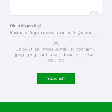
0/1000
Biriktirilgan fayl
Камидан бирта иловани юклаб қўшинг
Up to 3 files，more 30mb，suppor jpg、
jpeg、png、pdf、doc、docx、xls、xlsx、
csv、txt
Yuborish