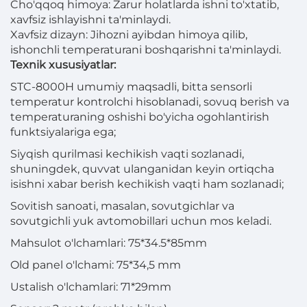
Cho'qqoq himoya: Zarur holatlarda ishni to'xtatib,
xavfsiz ishlayishni ta'minlaydi.
Xavfsiz dizayn: Jihozni ayibdan himoya qilib,
ishonchli temperaturani boshqarishni ta'minlaydi.
Texnik xususiyatlar:
STC-8000H umumiy maqsadli, bitta sensorli
temperatur kontrolchi hisoblanadi, sovuq berish va
temperaturaning oshishi bo'yicha ogohlantirish
funktsiyalariga ega;
Siyqish qurilmasi kechikish vaqti sozlanadi,
shuningdek, quvvat ulanganidan keyin ortiqcha
isishni xabar berish kechikish vaqti ham sozlanadi;
Sovitish sanoati, masalan, sovutgichlar va
sovutgichli yuk avtomobillari uchun mos keladi.
Mahsulot o'lchamlari: 75*34.5*85mm
Old panel o'lchami: 75*34,5 mm
Ustalish o'lchamlari: 71*29mm