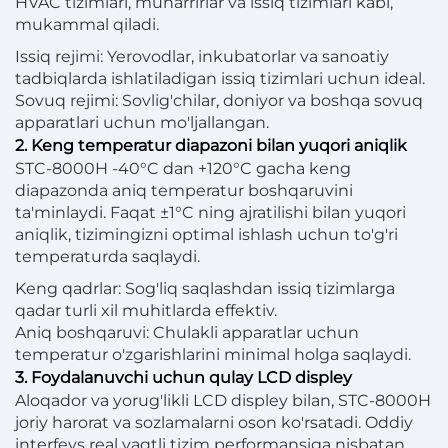
HVAC tizimlari, muharrirlar va issiq tizimlari kabi,
mukammal qiladi.
Issiq rejimi: Yerovodlar, inkubatorlar va sanoatiy
tadbiqlarda ishlatiladigan issiq tizimlari uchun ideal.
Sovuq rejimi: Sovlig'chilar, doniyor va boshqa sovuq
apparatlari uchun mo'ljallangan.
2. Keng temperatur diapazoni bilan yuqori aniqlik
STC-8000H -40°C dan +120°C gacha keng
diapazonda aniq temperatur boshqaruvini
ta'minlaydi. Faqat ±1°C ning ajratilishi bilan yuqori
aniqlik, tizimingizni optimal ishlash uchun to'g'ri
temperaturda saqlaydi.
Keng qadrlar: Sog'liq saqlashdan issiq tizimlarga
qadar turli xil muhitlarda effektiv.
Aniq boshqaruvi: Chulakli apparatlar uchun
temperatur o'zgarishlarini minimal holga saqlaydi.
3. Foydalanuvchi uchun qulay LCD displey
Aloqador va yorug'likli LCD displey bilan, STC-8000H
joriy harorat va sozlamalarni oson ko'rsatadi. Oddiy
interfeys real vaqtli tizim performansiga nisbatan