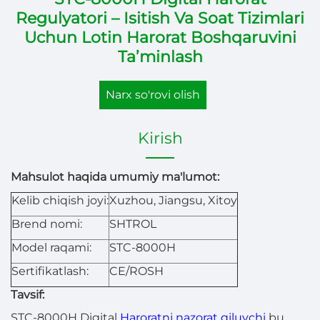
Regulyatori – Isitish Va Soat Tizimlari
Uchun Lotin Harorat Boshqaruvini
Ta’minlash
Narx so'rovi olish
Kirish
Mahsulot haqida umumiy ma'lumot:
Kelib chiqish joyi:
Xuzhou, Jiangsu, Xitoy
Brend nomi:
SHTROL
Model raqami:
STC-8000H
Sertifikatlash:
CE/ROSH
Tavsif:
STC-8000H Digital
Haroratni nazorat qiluvchi
bu,