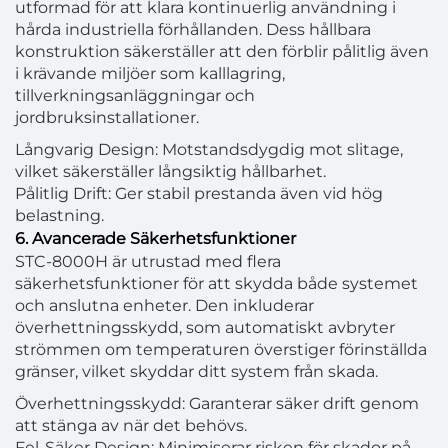
utformad för att klara kontinuerlig användning i
hårda industriella förhållanden. Dess hållbara
konstruktion säkerställer att den förblir pålitlig även
i krävande miljöer som kalllagring,
tillverkningsanläggningar och
jordbruksinstallationer.
Långvarig Design: Motstandsdygdig mot slitage,
vilket säkerställer långsiktig hållbarhet.
Pålitlig Drift: Ger stabil prestanda även vid hög
belastning.
6. Avancerade Säkerhetsfunktioner
STC-8000H är utrustad med flera
säkerhetsfunktioner för att skydda både systemet
och anslutna enheter. Den inkluderar
överhettningsskydd, som automatiskt avbryter
strömmen om temperaturen överstiger förinställda
gränser, vilket skyddar ditt system från skada.
Överhettningsskydd: Garanterar säker drift genom
att stänga av när det behövs.
Fel-Säker Design: Minimiserar risken för skador på