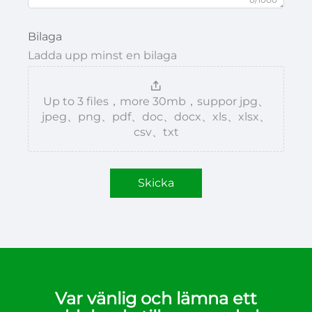
Bilaga
Ladda upp minst en bilaga
Up to 3 files，more 30mb，suppor jpg、
jpeg、png、pdf、doc、docx、xls、xlsx、
csv、txt
Skicka
Var vänlig och lämna ett