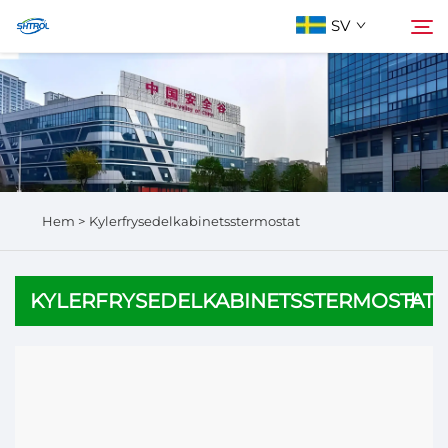
SV
Om oss
Sök
Produkter
Hem >
Kylerfrysedelkabinetsstermostat
Kontakta Oss
KYLERFRYSEDELKABINETSSTERMOSTAT