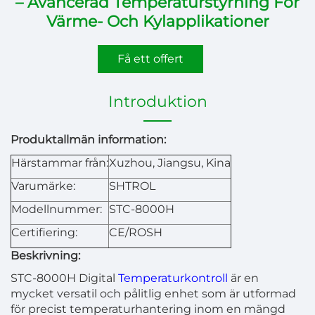
– Avancerad Temperaturstyrning För
Värme- Och Kylapplikationer
Få ett offert
Introduktion
Produktallmän information:
Härstammar från:
Xuzhou, Jiangsu, Kina
Varumärke:
SHTROL
Modellnummer:
STC-8000H
Certifiering:
CE/ROSH
Beskrivning:
STC-8000H Digital
Temperaturkontroll
är en
mycket versatil och pålitlig enhet som är utformad
för precist temperaturhantering inom en mängd