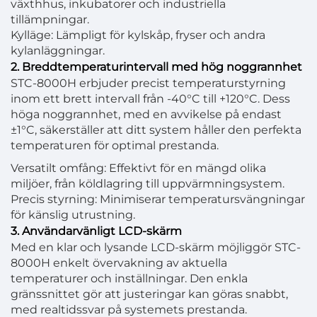
växthhus, inkubatorer och industriella
tillämpningar.
Kylläge: Lämpligt för kylskåp, fryser och andra
kylanläggningar.
2. Breddtemperaturintervall med hög noggrannhet
STC-8000H erbjuder precist temperaturstyrning
inom ett brett intervall från -40°C till +120°C. Dess
höga noggrannhet, med en avvikelse på endast
±1°C, säkerställer att ditt system håller den perfekta
temperaturen för optimal prestanda.
Versatilt omfång: Effektivt för en mängd olika
miljöer, från köldlagring till uppvärmningsystem.
Precis styrning: Minimiserar temperatursvängningar
för känslig utrustning.
3. Användarvänligt LCD-skärm
Med en klar och lysande LCD-skärm möjliggör STC-
8000H enkelt övervakning av aktuella
temperaturer och inställningar. Den enkla
gränssnittet gör att justeringar kan göras snabbt,
med realtidssvar på systemets prestanda.