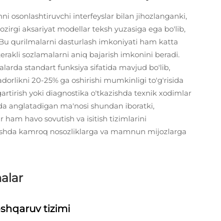
ni osonlashtiruvchi interfeyslar bilan jihozlanganki,
ozirgi aksariyat modellar teksh yuzasiga ega bo'lib,
Bu qurilmalarni dasturlash imkoniyati ham katta
 kerakli sozlamalarni aniq bajarish imkonini beradi.
arda standart funksiya sifatida mavjud bo'lib,
radorlikni 20-25% ga oshirishi mumkinligi to'g'risida
gartirish yoki diagnostika o'tkazishda texnik xodimlar
da anglatadigan ma'nosi shundan iboratki,
 ham havo sovutish va isitish tizimlarini
 ravishda kamroq nosozliklarga va mamnun mijozlarga
alar
shqaruv tizimi