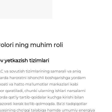
rolori ning muhim roli
 yetkazish tizimlari
 va sovutish tizimlarining samarali va aniq
alarda haroratni ishonchli boshqarishga yordam
anoati va hatto ma'lumotlar markazlari kabi
r qaratiladi, chunki ularning ishlari narsalarni
rda qat'iy tartib-qoidalar kuchga kirishi bilan
zorati kerak bo'lib qolmoqda. Ba'zi tadqiqotlar
rgiyasining cho'qqi talabiga hamda umumiy energiya