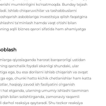
berishi mumkinligini ko'rsatmoqda. Bunday tejash
ladi. Ishlab chiqaruvchilar va tashabbuslarni
oshqarish asboblariga investitsiya qilish faqatgina
shlashni ta'minlash hamda vaqt o'tishi bilan
shning aqlli biznes qarori sifatida ham ahamiyatga
soblash
imlarga qiyoslaganda harorat barqarorligi ustidan
ning qanchalik foydali ekanligi shundaki, ular
tiga ega, bu esa dorilarni ishlab chiqarish va ovqat
ga ega, chunki hatto kichik chetlanishlar ham katta
ar, haqiqiy zavod ish faoliyatini o'rganish
'ri hal etganda, ularning umumiy ishlashi taxminan
 qilish bilan solishtirganda, zamonaviy raqamli
i darhol reaksiya qaytaradi. Shu tezkor reaksiya