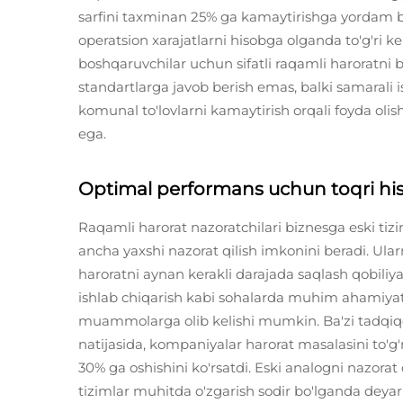
sarfini taxminan 25% ga kamaytirishga yordam 
operatsion xarajatlarni hisobga olganda to'g'ri ke
boshqaruvchilar uchun sifatli raqamli haroratni b
standartlarga javob berish emas, balki samarali i
komunal to'lovlarni kamaytirish orqali foyda oli
ega.
Optimal performans uchun toqri hi
Raqamli harorat nazoratchilari biznesga eski tiz
ancha yaxshi nazorat qilish imkonini beradi. Ular
haroratni aynan kerakli darajada saqlash qobiliya
ishlab chiqarish kabi sohalarda muhim ahamiyat
muammolarga olib kelishi mumkin. Ba'zi tadqiqotl
natijasida, kompaniyalar harorat masalasini to'g
30% ga oshishini ko'rsatdi. Eski analogni nazorat
tizimlar muhitda o'zgarish sodir bo'lganda deyarl