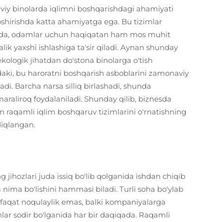
aviy binolarda iqlimni boshqarishdagi ahamiyati
oshirishda katta ahamiyatga ega. Bu tizimlar
ganda, odamlar uchun haqiqatan ham mos muhit
ik yaxshi ishlashiga ta'sir qiladi. Aynan shunday
kologik jihatdan do'stona binolarga o'tish
ndaki, bu haroratni boshqarish asboblarini zamonaviy
iladi. Barcha narsa silliq birlashadi, shunda
maraliroq foydalaniladi. Shunday qilib, biznesda
un raqamli iqlim boshqaruv tizimlarini o'rnatishning
diqlangan.
g jihozlari juda issiq bo'lib qolganida ishdan chiqib
a nima bo'lishini hammasi biladi. Turli soha bo'ylab
sh faqat noqulaylik emas, balki kompaniyalarga
shlar sodir bo'lganida har bir daqiqada. Raqamli