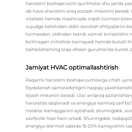
haroratni boshqaruvchi qurilmalar shu yerda yaxs
ob-havo sharoitini aniq sozlash imkonini beradi
intellekt hamda mashinada o'qish tizimlari bila
vujudga kelishidan oldin sovutish ehtiyojlarini ba
turmasdan, oldindan texnik xizmat ko'rsatishni r
bo'lmagan o'chishlar kamayadi hamda bulutli hi
tashkilotlarning orqa ofislari guruhlarida kunlik op
Jamiyat HVAC optimallashtirish
Raqamli haroratni boshqaruvchilarga o'tish uyning
foydalanish samaradorligini haqiqiy yaxshilanishi
tejash imkonini beradi. Ular aniqroq sozlanishla
haroratda saqlanadi va energiya kamroq sarf bo'la
hisoblar kamayganini aytishadi, shuningdek, xon
xavfsizlik hissi ham ortadi. Shuningdek, tadqiqo
energiya iste'moli odatda 15-20% kamayishini ta