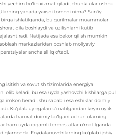
hi yechim bo'lib xizmat qiladi, chunki ular ushbu
. Ularning yanada yaxshi tomoni nima? Sun'iy
n birga ishlatilganda, bu qurilmalar muammolar
shorat qila boshlaydi va uzilishlarni kutib
ejalashtiradi. Natijada esa bekor qilish mumkin
soblash markazlaridan boshlab moliyaviy
eratsiyalar ancha silliq o'tadi.
 isitish va sovutish tizimlarida energiya
ni olib keladi, bu esa uyda yashovchi kishilarga pul
rga imkon beradi, shu sababli esa eshiklar doimiy
di. Ko'plab uy egalari o'rnatilgandan keyin oylik
alarda harorat doimiy bo'lgani uchun ularning
tlar ham uyda raqamli termostatlar o'rnatilganda
sdiqlamoqda. Foydalanuvchilarning ko'plab ijobiy