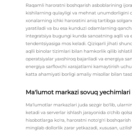
Raqamli haroratni boshqarish asboblarining ijor
kishilarning qulayligi va mehnat unumdorligini 
xonalarning ichki haroratini aniq tartibga sol
yaratiladi va bu esa kunduzi odamlarning qanchal
integratsiya bugungi kunda sanoatning aqlli va e
tendentsiyasiga mos keladi. Qiziqarli jihati shu
aqlli binolar tizimlari bilan hamkorlik qilib ishlat
operatsiyalar yaxshiroq bajariladi va energiya sa
energiya sarflovchi xarajatlarni kamaytirish uch
katta ahamiyati borligi amaliy misollar bilan tas
Ma'lumot markazi sovuq yechimlari
Ma'lumotlar markazlari juda sezgir bo'lib, ularnin
ketadi va serverlar ishlash jarayonida o'chib qols
hisobotlarga ko'ra, haroratni noto'g'ri boshqari
minglab dollorlik zarar yetkazadi, xususan, uzili