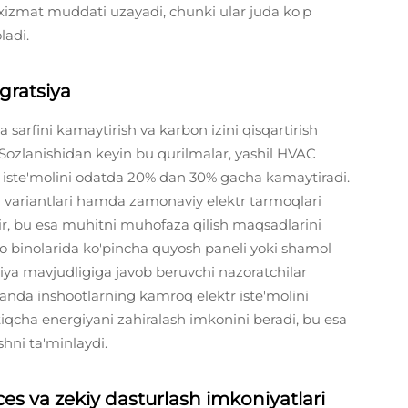
g xizmat muddati uzayadi, chunki ular juda ko'p
ladi.
egratsiya
 sarfini kamaytirish va karbon izini qisqartirish
. Sozlanishidan keyin bu qurilmalar, yashil HVAC
iya iste'molini odatda 20% dan 30% gacha kamaytiradi.
ya variantlari hamda zamonaviy elektr tarmoqlari
idir, bu esa muhitni muhofaza qilish maqsadlarini
o binolarida ko'pincha quyosh paneli yoki shamol
iya mavjudligiga javob beruvchi nazoratchilar
anda inshootlarning kamroq elektr iste'molini
iqcha energiyani zahiralash imkonini beradi, bu esa
shni ta'minlaydi.
es va zekiy dasturlash imkoniyatlari