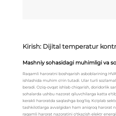
Kirish: Dijital temperatur kont
Mashniy sohasidagi muhimligi va sov
Raqamli haroratni boshqarish asboblarining HVAC
ishlashida muhim o'rin tutadi. Ular turli sozlam
beradi. Oziq-ovqat ishlab chiqarish, doridorlik s
sohalarda ushbu nazorat qiluvchilarga katta e'tibo
kerakli haroratda saqlashga bog'liq. Ko'plab sekto
tashkilotlarga avvalgidan ham aniqroq harorat na
raqamli harorat nazoratini o'tkazish elektr ene