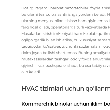
Hozirgi raqamli harorat nazoratchilari foydalanish
bu ularni tezroq o'zlashtirishga yordam beradi. H
ularning menyusi bilan ishlash ham qiyin emas. 
farq hosil qiladi, operatorlarga turli vaziyatlarda
Masofadan kirish imkoniyati ham ko'plab qurilmal
oqilgo'rgarlik bilan ishlatilsa, bu xususiyat sama
tadqiqotlar ko'rsatyapti, chunki sozlamalarni o'z
doim joyda bo'lishi shart emas. Buning amaliyot
mutaxassislardan tashqari oddiy foydalanuvchilar
qiyinchiliksiz boshqara olishadi, bu esa tabiiy
olib keladi.
HVAC tizimlari uchun qo'llanm
Kommerchik binolar uchun iklim bo