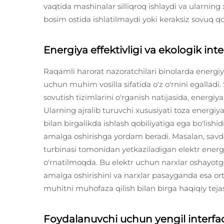
vaqtida mashinalar silliqroq ishlaydi va ularnin
bosim ostida ishlatilmaydi yoki keraksiz sovuq qo
Energiya effektivligi va ekologik int
Raqamli harorat nazoratchilari binolarda energiya
uchun muhim vosilla sifatida o'z o'rnini egalladi
sovutish tizimlarini o'rganish natijasida, energ
Ularning ajralib turuvchi xususiyati toza energi
bilan birgalikda ishlash qobiliyatiga ega bo'lish
amalga oshirishga yordam beradi. Masalan, savd
turbinasi tomonidan yetkaziladigan elektr energ
o'rnatilmoqda. Bu elektr uchun narxlar oshayotg
amalga oshirishini va narxlar pasayganda esa ort
muhitni muhofaza qilish bilan birga haqiqiy teja
Foydalanuvchi uchun yengil interfac