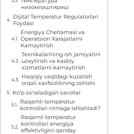
температура
низомлаштириш
Dijital Temperatur Regulatorlari
Foydasi
Energiya Chetlamasi va
Operatsion Xarajatlarni
Kamaytirish
Texnikalarining ish jamiyatini
uzaytirish va kasbiy
xizmatlarni kamaytirish
Haqiqiy vaqtdagi kuzatish
orqali xavfsizlikning oshishi
Ko'p so'raladigan savollar
Raqamli temperatur
kontrollari nimaga ishlatiladi?
Raqamli temperatur
kontrollari energiya
effektivligini qanday