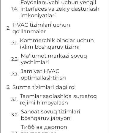
Foydalanuvchi uchun yengil
interfaces va zekiy dasturlash
imkoniyatlari
HVAC tizimlari uchun
qo'llanmalar
Kommerchik binolar uchun
iklim boshqaruv tizimi
Ma'lumot markazi sovuq
yechimlari
Jamiyat HVAC
optimallashtirish
Suzma tizimlari dagi rol
Taomlar saqlashida surxatoq
rejimi himoyalash
Sanoat sovuq tizimlari
boshqaruv jarayoni
Тибб ва дарmon