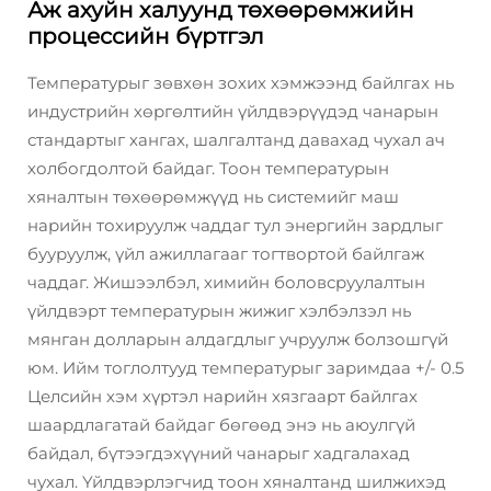
Аж ахуйн халуунд төхөөрөмжийн
процессийн бүртгэл
Температурыг зөвхөн зохих хэмжээнд байлгах нь
индустрийн хөргөлтийн үйлдвэрүүдэд чанарын
стандартыг хангах, шалгалтанд давахад чухал ач
холбогдолтой байдаг. Тоон температурын
хяналтын төхөөрөмжүүд нь системийг маш
нарийн тохируулж чаддаг тул энергийн зардлыг
бууруулж, үйл ажиллагааг тогтвортой байлгаж
чаддаг. Жишээлбэл, химийн боловсруулалтын
үйлдвэрт температурын жижиг хэлбэлзэл нь
мянган долларын алдагдлыг учруулж болзошгүй
юм. Ийм тоглолтууд температурыг заримдаа +/- 0.5
Целсийн хэм хүртэл нарийн хязгаарт байлгах
шаардлагатай байдаг бөгөөд энэ нь аюулгүй
байдал, бүтээгдэхүүний чанарыг хадгалахад
чухал. Үйлдвэрлэгчид тоон хяналтанд шилжихэд