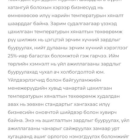
хатангуй болохын хэрээр бизнесүүд нь
өмнөхөөсөө илүү нарийн температурын хяналт
шаарддаг байна. Зарим судалгаагаар үзэхэд
цахилгаан температурын хяналтын төхөөрөмж
рүү шилжих нь цэгцтэй эрчим хүчний зардлыг
бууруулах, нийт дулааны эрчим хүчний хэрэглээг
25%-иар багасгах боломжтой гэж гарчээ. Ийм
төрлийн хэмнэлт нь үйл ажиллагааны зардлыг
бууруулахад чухал ач холбогдолтой юм.
Үйлдвэрлэгчид болон байгууламжийн
менежерүүдийн хувьд чанартай цахилгаан
температурын хяналтын төхөөрөмж худалдан
авах нь зөвхөн стандартыг хангахаас илүү
бизнесийн оновчтой шийдвэр болон хувирч
байна. Энэ нь ашиглалтын зардлыг бууруулах, үйл
ажиллагааны чанарыг сайжруулах замаар урт
хугацаанд ашиг орлогоо нэмэгдүүлэх боломжийг