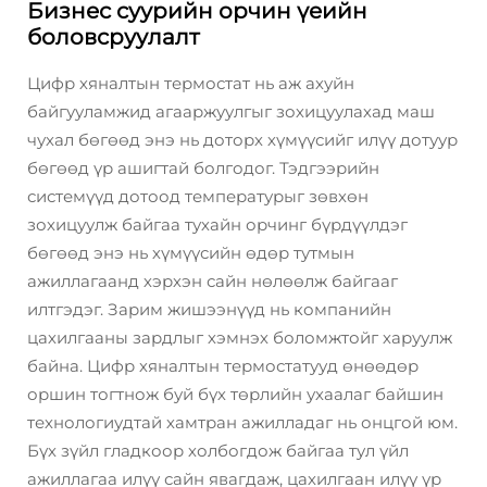
Бизнес суурийн орчин үеийн
боловсруулалт
Цифр хяналтын термостат нь аж ахуйн
байгууламжид агааржуулгыг зохицуулахад маш
чухал бөгөөд энэ нь доторх хүмүүсийг илүү дотуур
бөгөөд үр ашигтай болгодог. Тэдгээрийн
системүүд дотоод температурыг зөвхөн
зохицуулж байгаа тухайн орчинг бүрдүүлдэг
бөгөөд энэ нь хүмүүсийн өдөр тутмын
ажиллагаанд хэрхэн сайн нөлөөлж байгааг
илтгэдэг. Зарим жишээнүүд нь компанийн
цахилгааны зардлыг хэмнэх боломжтойг харуулж
байна. Цифр хяналтын термостатууд өнөөдөр
оршин тогтнож буй бүх төрлийн ухаалаг байшин
технологиудтай хамтран ажилладаг нь онцгой юм.
Бүх зүйл гладкоор холбогдож байгаа тул үйл
ажиллагаа илүү сайн явагдаж, цахилгаан илүү үр