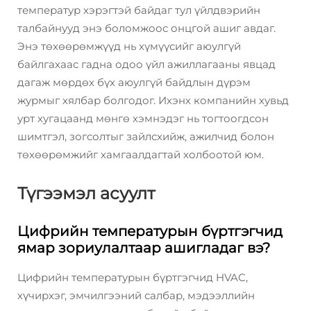
температур хэрэгтэй байдаг тул үйлдвэрийн
талбайнууд энэ боломжоос онцгой ашиг авдаг.
Энэ төхөөрөмжүүд нь хүмүүсийг аюулгүй
байлгахаас гадна одоо үйл ажиллагааны явцад
дагаж мөрдөх бүх аюулгүй байдлын дүрэм
журмыг хялбар болгодог. Ихэнх компанийн хувьд
урт хугацаанд мөнгө хэмнэдэг нь тогтоогдсон
шимтгэл, зогсолтыг зайлсхийж, ажилчид болон
төхөөрөмжийг хамгаалдагтай холбоотой юм.
Түгээмэл асуулт
Цифрийн температурын бүртгэгчид
ямар зориулалтаар ашигладаг вэ?
Цифрийн температурын бүртгэгчид HVAC,
хүчирхэг, эмчилгээний салбар, мэдээллийн