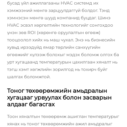
бусад үйл ажиллагааны HVAC системд их
хэмжээний мөнгө зарцуулдаггүй болдог. Тэнд
хэмнэсэн мөнгө шууд компанид буцдаг. Шинэ
HVAC эсвэл хөргөлтийн технологийг сонгохдоо
үнэн зөв ROI (хөрөнгө оруулалтын өгөөж)
тооцоолол хийх нь маш чухал. Энэ нь бизнесийн
хувьд ирээдүйд ямар төрлийн санхүүгийн
өгөөжийг хүлээж болохыг мэдэх боломж олгох ба
урт хугацаанд температурын цахилгаан хяналт нь
тэгш хэмт хөгжлийн зорилгод нь тохирч буйг
шалгах боломжтой.
Тоног төхөөрөмжийн амьдралын
хугацааг урвуулах болон засварын
алдааг багасгах
Тоон хяналтын төхөөрөмж ашиглан температурыг
хянах нь тоног төхөөрөмжийн ажил амьдралыг