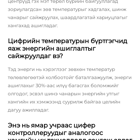
центрүүд гэх мэт төрөл бүрийн байгууллагад
зориулагдсан зөв температурыг хадгалах, шинж
чанарыг сайжруулах, шаардлагатай хариуцлагыг
хангахад ашигладаг.
Цифрийн температурын бүртгэгчид
яаж энергийн ашиглалтыг
сайжруулдаг вэ?
Тэд энерги нь хэрэглээг зөвхөн температур
төлөвлөгөөтэй холбоотойг баталгаажуулж, энерги
ашиглахыг 30%-аас илүү багасгах боломжийг
олгодог, эсвэл шинэ чанарын энергийн утгыг
хамгийн их хэмжээнд суурилж байгаа целийн
дагуу ажилладаг.
Энэ нь ямар учраас цифер
контроллеруудыг аналогоос