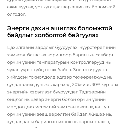
ажиллуулах, урт хугацаагаар ашиглах боломжийг
олгодог.
Энерги дахин ашиглах боломжтой
байдлыг холболтой байгуулах
Цахилгааны зардлыг бууруулах, нүүрстөрөгчийн
хэмжээг багасгах зорилгоор барилгын салбарт
орчин үеийн температурын контроллерууд нь
чухал үүрэг гүйцэтгэж байна. Зөв тохируулга
хийгдсэн тохиолдолд эдгээр төхөөрөмжүүд нь
судалгааны дүнгээс харахад 20%-иос 30% хүртэлх
энергийн хэрэглээг бууруулдаг. Тэдгээрийн
онцлог нь цэвэр энерги болон орчин үеийн
мөрдөгдөх системтэй хамтран ажилладаг тул
орчин үеийн зөвшөөрөлтэй байдаг. Жишээ нь,
худалдааны барилгын ихэнх нь нарны хэлхээ,