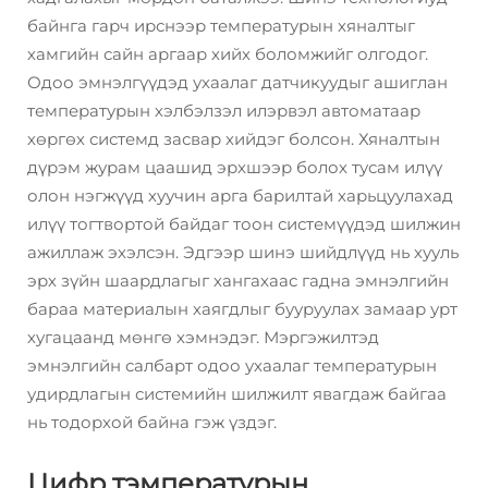
байнга гарч ирснээр температурын хяналтыг
хамгийн сайн аргаар хийх боломжийг олгодог.
Одоо эмнэлгүүдэд ухаалаг датчикуудыг ашиглан
температурын хэлбэлзэл илэрвэл автоматаар
хөргөх системд засвар хийдэг болсон. Хяналтын
дүрэм журам цаашид эрхшээр болох тусам илүү
олон нэгжүүд хуучин арга барилтай харьцуулахад
илүү тогтвортой байдаг тоон системүүдэд шилжин
ажиллаж эхэлсэн. Эдгээр шинэ шийдлүүд нь хууль
эрх зүйн шаардлагыг хангахаас гадна эмнэлгийн
бараа материалын хаягдлыг бууруулах замаар урт
хугацаанд мөнгө хэмнэдэг. Мэргэжилтэд
эмнэлгийн салбарт одоо ухаалаг температурын
удирдлагын системийн шилжилт явагдаж байгаа
нь тодорхой байна гэж үздэг.
Цифр тэмпературын