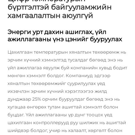
бүртгэлтэй байгууламжийн
хамгаалалтын аюулгүй
Энерги урт дахин ашиглах, үйл
ажиллагааны үнэ цэнийг бууруулах
Цахилгаан температурын хяналтын төхөөрөмж нь
эрчим хүчний хэмнэлтэд тусалдаг бөгөөд энэ нь
үйл ажиллагаа явуулж буй компанийн хувьд бодит
мөнгөн хэмнэлт болдог. Компаниуд эдгээр
хяналтын төхөөрөмжийг суурилуулах үед
ихэвчлэн эрчим хүчний хэрэглээгээ жилд
дунджаар 25% орчим бууруулдаг бөгөөд энэ нь
хугацаа өнгөрөх тутам ашигтай хэмнэлт болон
буцдаг. Үйл ажиллагааны үр дүнг тооцох үед
цахилгаан контроллерууд руу шилжих нь ашигтай
шийдвэр болдог, учир нь халаалт, хөргөлт болон