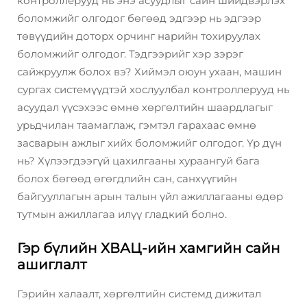
контроллерууд нь энэ асуудлыг сайн шийдвэрлэх
боломжийг олгодог бөгөөд эдгээр нь эдгээр
төвүүдийн доторх орчинг нарийн тохируулах
боломжийг олгодог. Тэдгээрийг хэр зэрэг
сайжруулж болох вэ? Хиймэл оюун ухаан, машин
сургах системүүдтэй хослуулбал контроллерууд нь
асуудал үүсэхээс өмнө хөргөлтийн шаардлагыг
урьдчилан таамаглаж, гэмтэл гарахаас өмнө
засварын ажлыг хийх боломжийг олгодог. Үр дүн
нь? Хүлээгдээгүй цахилгааны хураангуй бага
болох бөгөөд өгөгдлийн сан, санхүүгийн
байгууллагын арын талын үйл ажиллагааны өдөр
тутмын ажиллагаа илүү гладкий болно.
Гэр бүлийн ХВАЦ-ийн хамгийн сайн
ашиглалт
Гэрийн халаалт, хөргөлтийн системд дижитал