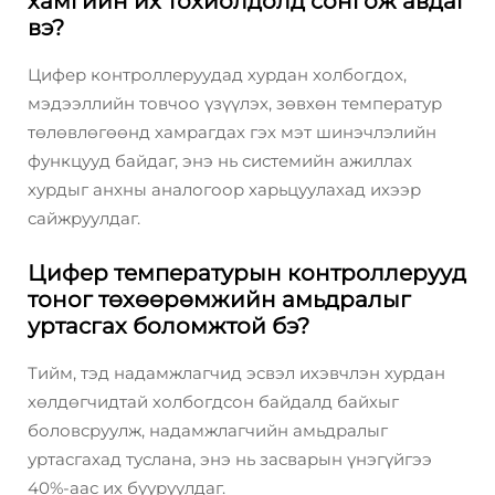
хамгийн их тохиолдолд сонгож авдаг
вэ?
Цифер контроллеруудад хурдан холбогдох,
мэдээллийн товчоо үзүүлэх, зөвхөн температур
төлөвлөгөөнд хамрагдах гэх мэт шинэчлэлийн
функцууд байдаг, энэ нь системийн ажиллах
хурдыг анхны аналогоор харьцуулахад ихээр
сайжруулдаг.
Цифер температурын контроллерууд
тоног төхөөрөмжийн амьдралыг
уртасгах боломжтой бэ?
Тийм, тэд надамжлагчид эсвэл ихэвчлэн хурдан
хөлдөгчидтай холбогдсон байдалд байхыг
боловсруулж, надамжлагчийн амьдралыг
уртасгахад туслана, энэ нь засварын үнэгүйгээ
40%-аас их бууруулдаг.