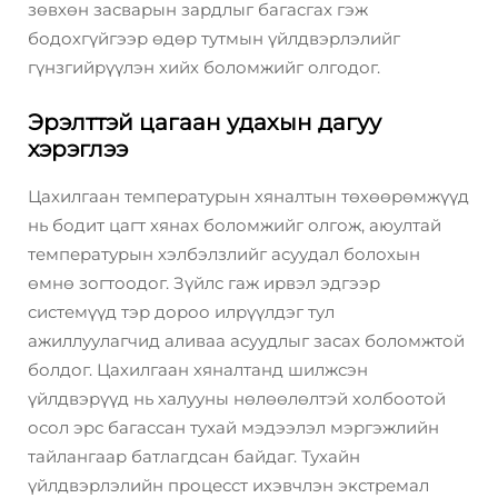
зөвхөн засварын зардлыг багасгах гэж
бодохгүйгээр өдөр тутмын үйлдвэрлэлийг
гүнзгийрүүлэн хийх боломжийг олгодог.
Эрэлттэй цагаан удахын дагуу
хэрэглээ
Цахилгаан температурын хяналтын төхөөрөмжүүд
нь бодит цагт хянах боломжийг олгож, аюултай
температурын хэлбэлзлийг асуудал болохын
өмнө зогтоодог. Зүйлс гаж ирвэл эдгээр
системүүд тэр дороо илрүүлдэг тул
ажиллуулагчид аливаа асуудлыг засах боломжтой
болдог. Цахилгаан хяналтанд шилжсэн
үйлдвэрүүд нь халууны нөлөөлөлтэй холбоотой
осол эрс багассан тухай мэдээлэл мэргэжлийн
тайлангаар батлагдсан байдаг. Тухайн
үйлдвэрлэлийн процесст ихэвчлэн экстремал