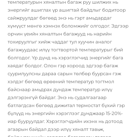
температурын хяналтын багаж руу шилжих нь
энергийг ашиглах үр ашигтай байдлыг бодитоор
сайжруулдаг бөгөөд энэ нь гэрт амьдардаг
хүмүүст мөнгө хэмнэх боломжийг олгодог. Эдгээр
орчин үеийн хяналтын багажууд нь нарийн
тохируулгыг хийж чаддаг тул хуучин аналог
багажуудаас илүү тогтвортой температурыг бий
болгодог. Үр дүнд нь хэрэглэгчид энергийг бага
хаядаг болдог. Олон гэр хороод эдгээр багаж
суурилуулсны дараа сарын төлбөр буурсан гэж
хэлдэг бөгөөд өрөөний температур тогтмол
байснаар амьдрах дундаж температур илүү
дэлгэрэнгүй байдаг. Энэ нь судалгаагаар
батлагдсан бөгөөд дижитал термостат бүхий гэр
бүлүүд нь энергийн хэрэглээг дунджаар 15-20%-
иар бууруулдаг. Хэрэглэгчдийн ихэнх нь дотоод
агаарын байдал дээр илүү хяналт тавьж,