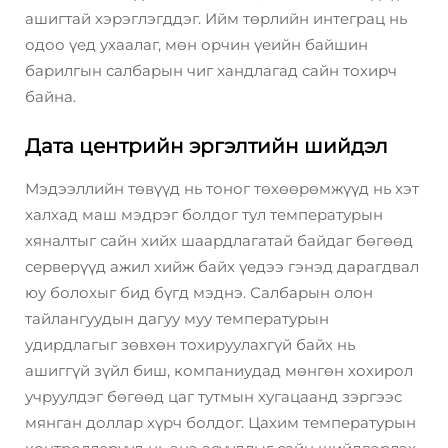
ашигтай хэрэглэгддэг. Ийм төрлийн интеграц нь
одоо үед ухаалаг, мөн орчин үеийн байшин
барилгын салбарын чиг хандлагад сайн тохирч
байна.
Дата центрийн эргэлтийн шийдэл
Мэдээллийн төвүүд нь тоног төхөөрөмжүүд нь хэт
халхад маш мэдрэг болдог тул температурын
хяналтыг сайн хийх шаардлагатай байдаг бөгөөд
серверүүд ажил хийж байх үедээ гэнэд дарагдвал
юу болохыг бид бүгд мэднэ. Салбарын олон
тайлангуудын дагуу муу температурын
удирдлагыг зөвхөн тохируулахгүй байх нь
ашиггүй зүйл биш, компаниудад мөнгөн хохирол
учруулдэг бөгөөд цаг тутмын хугацаанд зэргээс
мянган доллар хүрч болдог. Цахим температурын