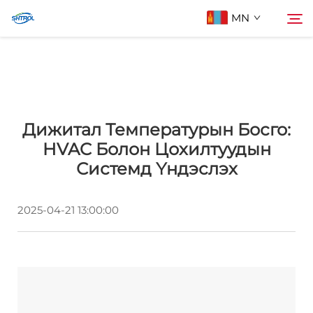
MN
Бидний тухай
Хайх
Дижитал Температурын Босго:
Бүтээгдэхүүн
HVAC Болон Цохилтуудын
Системд Үндэслэх
Бидэнтэй холбоо барих
2025-04-21 13:00:00