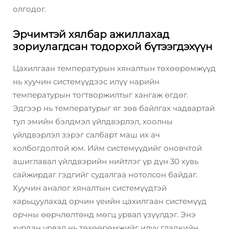
олгодог.
Эрчимтэй хялбар ажиллахад
зориулагдсан тодорхой бүтээгдэхүүн
Цахилгаан температурын хяналтын төхөөрөмжүүд
нь хуучин системүүдээс илүү нарийн
температурын тогтворжилтыг хангаж өгдөг.
Эдгээр нь температурыг яг зөв байлгах чадвартай
тул эмийн бэлдмэл үйлдвэрлэл, хоолны
үйлдвэрлэл зэрэг салбарт маш их ач
холбогдолтой юм. Ийм системүүдийг оновчтой
ашиглавал үйлдвэрийн нийтлэг үр дүн 30 хувь
сайжирдаг гэдгийг судалгаа нотолсон байдаг.
Хуучин аналог хяналтын системүүдтэй
харьцуулахад орчин үеийн цахилгаан системүүд
орчны өөрчлөлтөнд мөгц урвал үзүүлдэг. Энэ
хурдан урвал нь төхөөрөмжийг илүү гладкийн