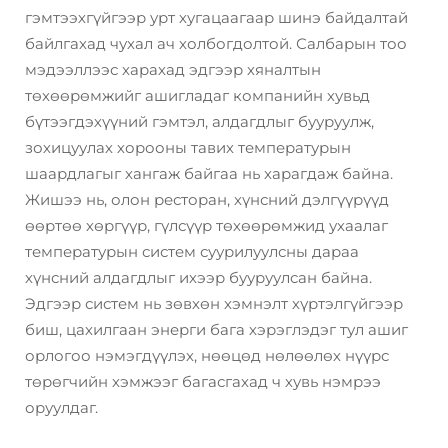
гэмтээхгүйгээр урт хугацаагаар шинэ байдалтай
байлгахад чухал ач холбогдолтой. Салбарын тоо
мэдээллээс харахад эдгээр хяналтын
төхөөрөмжийг ашигладаг компанийн хувьд
бүтээгдэхүүний гэмтэл, алдагдлыг бууруулж,
зохицуулах хорооны тавих температурын
шаардлагыг хангаж байгаа нь харагдаж байна.
Жишээ нь, олон ресторан, хүнсний дэлгүүрүүд
өөртөө хөргүүр, гүлсүүр төхөөрөмжид ухаалаг
температурын систем суурилуулсны дараа
хүнсний алдагдлыг ихээр бууруулсан байна.
Эдгээр систем нь зөвхөн хэмнэлт хүртэлгүйгээр
биш, цахилгаан энерги бага хэрэглэдэг тул ашиг
орлогоо нэмэгдүүлэх, нөөцөд нөлөөлөх нүүрс
төрөгчийн хэмжээг багасгахад ч хувь нэмрээ
оруулдаг.