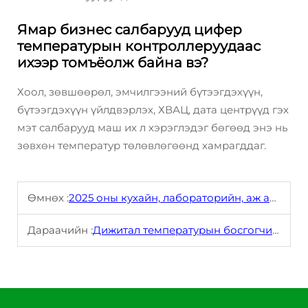
Ямар бизнес салбарууд цифер
температурын контроллеруудаас
ихээр томъёолж байна вэ?
Хоол, зөвшөөрөл, эмчилгээний бүтээгдэхүүн,
бүтээгдэхүүн үйлдвэрлэх, ХВАЦ, дата центрүүд гэх
мэт салбарууд маш их л хэрэглэдэг бөгөөд энэ нь
зөвхөн температур төлөвлөгөөнд хамрагддаг.
Өмнөх :
2025 оны кухайн, лабораторийн, аж ахуйн ашигтай хамгийн зөв дижитал температур төмрүүд
Дараачийн :
Дижитал температурын босгогчийг оптимал үр дүнтэй байхаар шинжилгээ хийх нь яаж?