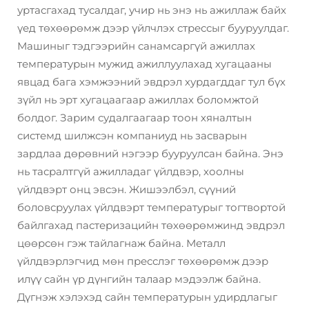
уртасгахад тусалдаг, учир нь энэ нь ажиллаж байх
үед төхөөрөмж дээр үйлчлэх стрессыг бууруулдаг.
Машиныг тэдгээрийн санамсаргүй ажиллах
температурын мужид ажиллуулахад хугацааны
явцад бага хэмжээний эвдрэл хурдагддаг тул бүх
зүйл нь эрт хугацаагаар ажиллах боломжтой
болдог. Зарим судалгаагаар тоон хяналтын
системд шилжсэн компаниуд нь засварын
зардлаа дөрөвний нэгээр бууруулсан байна. Энэ
нь тасралтгүй ажилладаг үйлдвэр, хоолны
үйлдвэрт онц эвсэн. Жишээлбэл, сүүний
боловсруулах үйлдвэрт температурыг тогтвортой
байлгахад пастеризацийн төхөөрөмжинд эвдрэл
цөөрсөн гэж тайлагнаж байна. Металл
үйлдвэрлэгчид мөн пресслэг төхөөрөмж дээр
илүү сайн үр дүнгийн талаар мэдээлж байна.
Дүгнэж хэлэхэд сайн температурын удирдлагыг