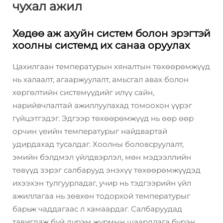
чухал ажил
Хөдөө аж ахуйн систем болон эрэгтэй
хоолны системд их санаа оруулах
Цахилгаан температурын хяналтын төхөөрөмжүүд
нь халаалт, агааржуулалт, амьсгал авах болон
хөргөлтийн системүүдийг илүү сайн,
нарийвчлалтай ажиллуулахад томоохон үүрэг
гүйцэтгэдэг. Эдгээр төхөөрөмжүүд нь өөр өөр
орчин үеийн температурыг найдвартай
удирдахад тусалдаг. Хоолны боловсруулалт,
эмийн бэлдмэл үйлдвэрлэл, мөн мэдээллийн
төвүүд зэрэг салбарууд энэхүү төхөөрөмжүүдэд
ихээхэн тулгуурладаг, учир нь тэдгээрийн үйл
ажиллагаа нь зөвхөн тодорхой температурыг
барьж чаддагаас л хамаардаг. Салбаруудад
тавигдаж буй дүрэм журмын шаардлага бүрэн