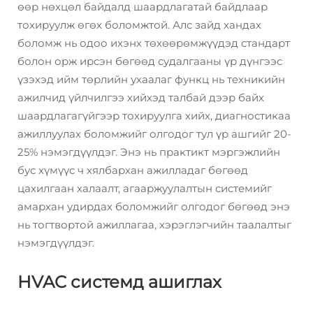
өөр нөхцөл байдалд шаардлагатай байдлаар
тохируулж өгөх боломжтой. Алс зайд хандах
боломж нь одоо ихэнх төхөөрөмжүүдэд стандарт
болон орж ирсэн бөгөөд судалгааны үр дүнгээс
үзэхэд ийм төрлийн ухаалаг функц нь техникийн
ажилчид үйлчилгээ хийхэд талбай дээр байх
шаардлагагүйгээр тохируулга хийх, диагностикаа
ажиллуулах боломжийг олгодог тул үр ашгийг 20-
25% нэмэгдүүлдэг. Энэ нь практикт мэргэжлийн
бус хүмүүс ч хялбархан ажилладаг бөгөөд
цахилгаан халаалт, агааржуулалтын системийг
амархан удирдах боломжийг олгодог бөгөөд энэ
нь тогтвортой ажиллагаа, хэрэглэгчийн таалалтыг
нэмэгдүүлдэг.
HVAC системд ашиглах