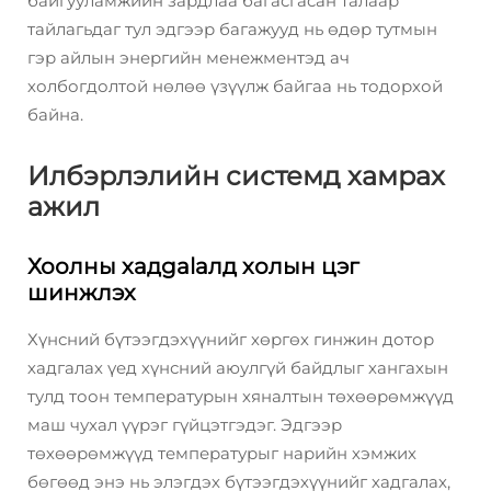
байгууламжийн зардлаа багасгасан талаар
тайлагьдаг тул эдгээр багажууд нь өдөр тутмын
гэр айлын энергийн менежментэд ач
холбогдолтой нөлөө үзүүлж байгаа нь тодорхой
байна.
Илбэрлэлийн системд хамрах
ажил
Хоолны хадgalалд холын цэг
шинжлэх
Хүнсний бүтээгдэхүүнийг хөргөх гинжин дотор
хадгалах үед хүнсний аюулгүй байдлыг хангахын
тулд тоон температурын хяналтын төхөөрөмжүүд
маш чухал үүрэг гүйцэтгэдэг. Эдгээр
төхөөрөмжүүд температурыг нарийн хэмжих
бөгөөд энэ нь элэгдэх бүтээгдэхүүнийг хадгалах,