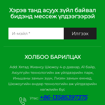
Хэрэв танд асуух зүйл байвал
бидэнд мессеж үлдээгээрэй
Илгээх
ХОЛБОО БАРИЛЦАХ
Add: Хятад Жиансу Шюжоу 4-р давхар, А1 байр,
Аюулгүйн технологийн аж үйлдвэрийн парк,
Иньшаны замын зүүн, Лизян замын өмнөд,
Шюжоугийн өндөр технологийн аж үйлдвэрийн
хөгжлийн бүс
+86-13585397375
Утас: