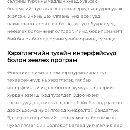
салхины турбины чадлын хувьд хувьсах
боломжийг тусгасан контроллеруудыг суурилуулж
эхэлсэн. Энэ нь цахилгааны үнэ өсөх үед
цахилгааны хэрэглээг багасгаж, үнэ буурах үед
нөөцлөх боломжийг олгодог. Иймд бодит хэмнэлт
бий болох бөгөөд орчин үеийн орчинд тусалдаг.
Хэрэглэгчийн тухайн интерфейсүүд
болон зөвлөх програм
Өнөөгийн дижитал температурын хяналтын
төхөөрөмжүүд нь хэрэглэхэд хялбар
интерфейстэй ирдэг бөгөөд хүмүүс тэдгээрийг
хурдан эзэмшихэд тусалдаг. Одоо ихэнх
загваруудад цохилтын дэлгэц байх бөгөөд цаасан
дээрх цэсүүд нь ойлгоход хүндрэлтэй байдаггүй.
Эдгээр төхөөрөмжийг програмчлох боломж нь
чухал ялгааг бий болгодог бөгөөд үйлчлэгчид өөр