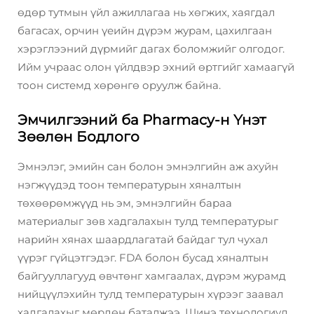
өдөр тутмын үйл ажиллагаа нь хөгжих, хаягдал
багасах, орчин үеийн дүрэм журам, цахилгаан
хэрэглээний дүрмийг дагах боломжийг олгодог.
Ийм учраас олон үйлдвэр эхний өртгийг хамаагүй
тоон системд хөрөнгө оруулж байна.
Эмчилгээний ба Pharmacy-н Үнэт
Зөөлөн Бодлого
Эмнэлэг, эмийн сан болон эмнэлгийн аж ахуйн
нэгжүүдэд тоон температурын хяналтын
төхөөрөмжүүд нь эм, эмнэлгийн бараа
материалыг зөв хадгалахын тулд температурыг
нарийн хянах шаардлагатай байдаг тул чухал
үүрэг гүйцэтгэдэг. FDA болон бусад хяналтын
байгууллагууд өвчтөнг хамгаалах, дүрэм журамд
нийцүүлэхийн тулд температурын хүрээг заавал
хадгалахыг мөрдөн баталжээ. Шинэ технологиуд