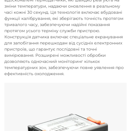
вдосконалені термодатчики, які швидко реагують на
зміни температури, надаючи оновлення в реальному
часі кожні 30 секунд. Ця технологія включає вбудовані
функції калібрування, які зберігають точність протягом
тривалого часу, забезпечуючи надійні показання
протягом усього терміну служби пристрою.
Конструкція датчика включає спеціальне екранування
для запобігання перешкодам від сусідніх електронних
пристроїв, що гарантує послідовні та точні
вимірювання. Розширені можливості обробки
дозволяють одночасний моніторинг кількох
температурних зон, забезпечуючи повне уявлення про
ефективність охолодження.