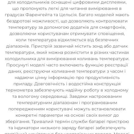
для холодильників оснащені цифровими дисплеями,
що пропонують легкі для читання вимірювання в
градусах Фаренгейта та Цельсія. Багато моделей мають
бездротові можливості, що дозволяють контролювати
температуру за допомогою додатків для смартфонів,
дозволяючи користувачам отримувати сповіщення,
коли температура відхиляється від безпечних
діапазонів. Пристрій зазвичай містить зонд або датчик
температури, який можна розмістити в різних частинах
холодильника для вимірювання коливань температури.
Просунуті моделі часто включають функцію реєстрації
даних, реєструючи коливання температури з часом і
надаючи цінну інформацію про продуктивність
приладу. Довговічність і водостійка конструкція
термометра забезпечують надійну роботу в холодному
та вологому середовищі. Завдяки настроюваним
температурним діапазонам і програмованим
попередженням користувачі можуть встановлювати
конкретні параметри на основі своїх вимог до
зберігання. Тривалий термін служби батареї пристрою
та індикатори низького заряду батареї забезпечують