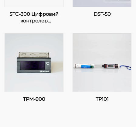
STC-300 Цифровий
DST-50
контролер
температури: Точність
та функціональність
для ефективного
керування
температурою
TPM-900
TP101